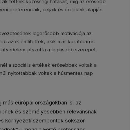
ik tetteik közösségi hatásait, míg az erősebb
i preferenciáik, céljaik és érdekeik alapján
vezetésének legerősebb motivációja az
bb azok említettek, akik már korábban is
latvédelem játszotta a legkisebb szerepet.
nél a szociális értékek erősebbek voltak a
nül nyitottabbak voltak a húsmentes nap
g más európai országokban is: az
bbnek és személyesebben relevánsnak
 és környezeti szempontok sokszor
adnak” – mondja Fertő professzor.