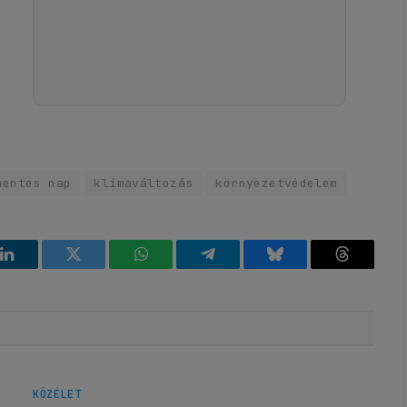
mentes nap
klímaváltozás
környezetvédelem
k
LinkedIn
Twitter
WhatsApp
Telegram
Bluesky
Threads
KÖZÉLET