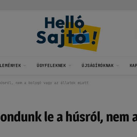
LEMÉNYEK
ÜGYFELEKNEK
ÚJSÁGÍRÓKNAK
KA
húsról, nem a bolygó vagy az állatok miatt
ndunk le a húsról, nem a