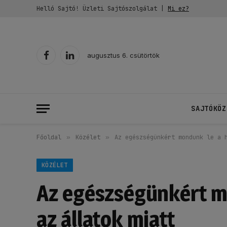
Helló Sajtó! Üzleti Sajtószolgálat |
Mi ez?
augusztus 6. csütörtök
Facebook
LinkedIn
SAJTÓKÖZ
Főoldal
»
Közélet
»
Az egészségünkért mondunk le a 
KÖZÉLET
Az egészségünkért mo
az állatok miatt