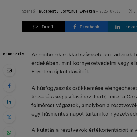
Szerző:
Budapesti Corvinus Egyetem
2025.09.12.
2
Email
Facebook
Linke
Az emberek sokkal szívesebben tartanak
MEGOSZTÁS
érdekében, mint környezetvédelmi vagy állat
Egyetem új kutatásából.
A húsfogyasztás csökkentése elengedhetetl
közegészség javításához. Fertő Imre, a Cor
felmérést végeztek, amelyben a résztvevők
egy húsmentes napot tartani környezetvédel
A kutatás a résztvevők értékorientációit is 