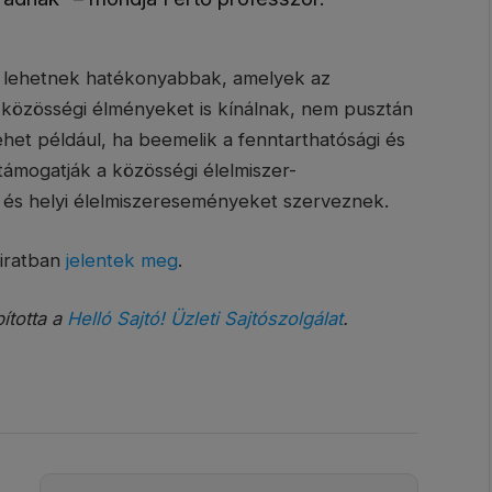
k lehetnek hatékonyabbak, amelyek az
közösségi élményeket is kínálnak, nem pusztán
lehet például, ha beemelik a fenntarthatósági és
 támogatják a közösségi élelmiszer-
és helyi élelmiszereseményeket szerveznek.
óiratban
jelentek meg
.
bította a
Helló Sajtó! Üzleti Sajtószolgálat
.