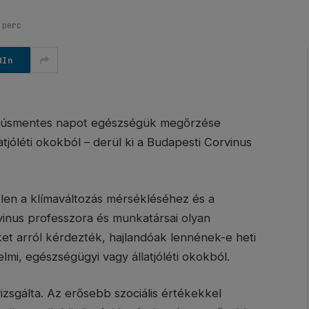
 perc
dIn
 húsmentes napot egészségük megőrzése
jóléti okokból – derül ki a Budapesti Corvinus
en a klímaváltozás mérsékléséhez és a
vinus professzora és munkatársai olyan
et arról kérdezték, hajlandóak lennének-e heti
mi, egészségügyi vagy állatjóléti okokból.
vizsgálta. Az erősebb szociális értékekkel