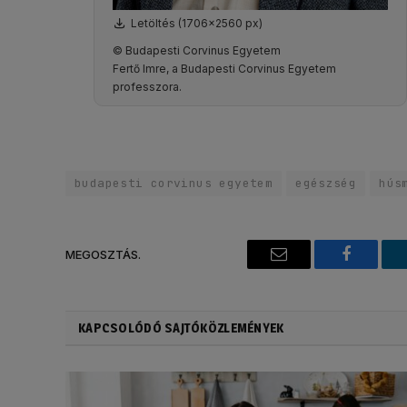
Letöltés (1706x2560 px)
© Budapesti Corvinus Egyetem
Fertő Imre, a Budapesti Corvinus Egyetem
professzora.
budapesti corvinus egyetem
egészség
hús
MEGOSZTÁS.
Email
Faceboo
KAPCSOLÓDÓ SAJTÓKÖZLEMÉNYEK