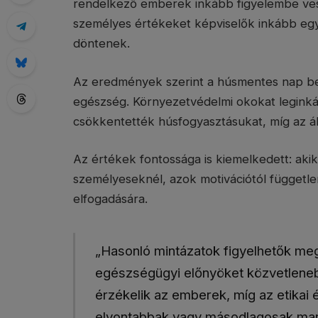
rendelkező emberek inkább figyelembe vesz
személyes értékeket képviselők inkább egyén
döntenek.
Az eredmények szerint a húsmentes nap be
egészség. Környezetvédelmi okokat leginká
csökkentették húsfogyasztásukat, míg az ál
Az értékek fontossága is kiemelkedett: akik
személyeseknél, azok motivációtól függetle
elfogadására.
„Hasonló mintázatok figyelhetők me
egészségügyi előnyöket közvetlene
érzékelik az emberek, míg az etikai
elvontabbak vagy másodlagosak mar