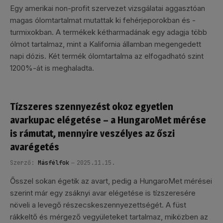
Egy amerikai non-profit szervezet vizsgálatai aggasztóan
magas ólomtartalmat mutattak ki fehérjeporokban és -
turmixokban. A termékek kétharmadának egy adagja több
ólmot tartalmaz, mint a Kalifornia államban megengedett
napi dózis. Két termék ólomtartalma az elfogadható szint
1200%-át is meghaladta.
Tízszeres szennyezést okoz egyetlen
avarkupac elégetése – a HungaroMet mérése
is rámutat, mennyire veszélyes az őszi
avarégetés
Szerző:
Másfélfok
2025.11.15.
Ősszel sokan égetik az avart, pedig a HungaroMet mérései
szerint már egy zsáknyi avar elégetése is tízszeresére
növeli a levegő részecskeszennyezettségét. A füst
rákkeltő és mérgező vegyületeket tartalmaz, miközben az