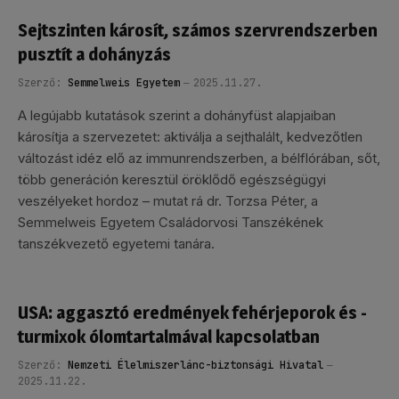
Sejtszinten károsít, számos szervrendszerben
pusztít a dohányzás
Szerző:
Semmelweis Egyetem
2025.11.27.
A legújabb kutatások szerint a dohányfüst alapjaiban
károsítja a szervezetet: aktiválja a sejthalált, kedvezőtlen
változást idéz elő az immunrendszerben, a bélflórában, sőt,
több generáción keresztül öröklődő egészségügyi
veszélyeket hordoz – mutat rá dr. Torzsa Péter, a
Semmelweis Egyetem Családorvosi Tanszékének
tanszékvezető egyetemi tanára.
USA: aggasztó eredmények fehérjeporok és -
turmixok ólomtartalmával kapcsolatban
Szerző:
Nemzeti Élelmiszerlánc-biztonsági Hivatal
2025.11.22.