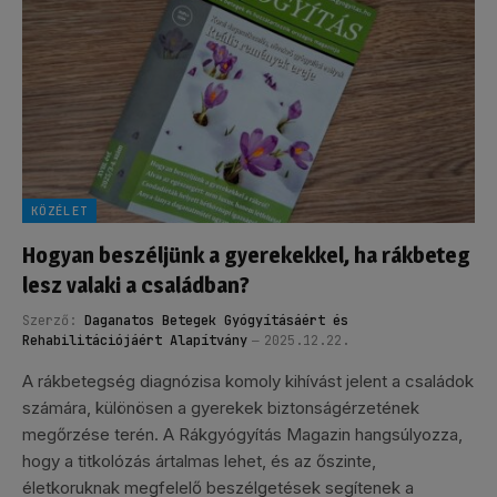
KÖZÉLET
Hogyan beszéljünk a gyerekekkel, ha rákbeteg
lesz valaki a családban?
Szerző:
Daganatos Betegek Gyógyításáért és
Rehabilitációjáért Alapítvány
2025.12.22.
A rákbetegség diagnózisa komoly kihívást jelent a családok
számára, különösen a gyerekek biztonságérzetének
megőrzése terén. A Rákgyógyítás Magazin hangsúlyozza,
hogy a titkolózás ártalmas lehet, és az őszinte,
életkoruknak megfelelő beszélgetések segítenek a