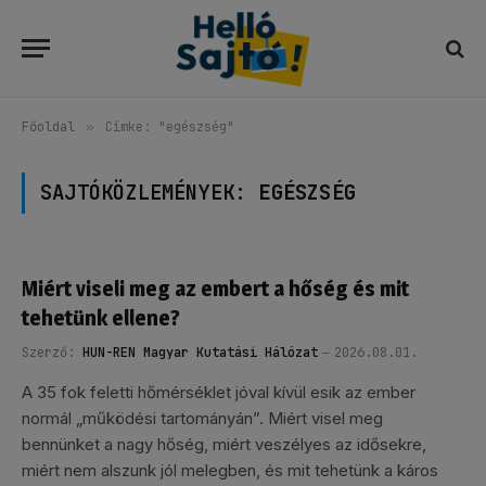
Főoldal
»
Címke: "egészség"
SAJTÓKÖZLEMÉNYEK:
EGÉSZSÉG
Miért viseli meg az embert a hőség és mit
tehetünk ellene?
Szerző:
HUN-REN Magyar Kutatási Hálózat
2026.08.01.
A 35 fok feletti hőmérséklet jóval kívül esik az ember
normál „működési tartományán”. Miért visel meg
bennünket a nagy hőség, miért veszélyes az idősekre,
miért nem alszunk jól melegben, és mit tehetünk a káros