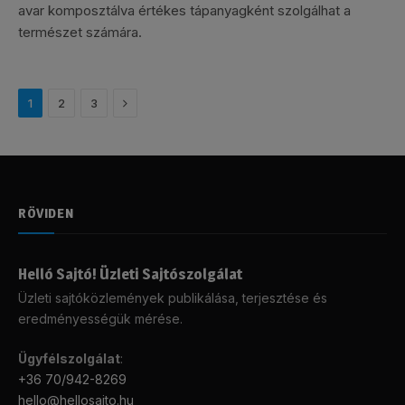
avar komposztálva értékes tápanyagként szolgálhat a
természet számára.
Következő
1
2
3
RÖVIDEN
Helló Sajtó! Üzleti Sajtószolgálat
Üzleti sajtóközlemények publikálása, terjesztése és
eredményességük mérése.
Ügyfélszolgálat
:
+36 70/942-8269
hello@hellosajto.hu