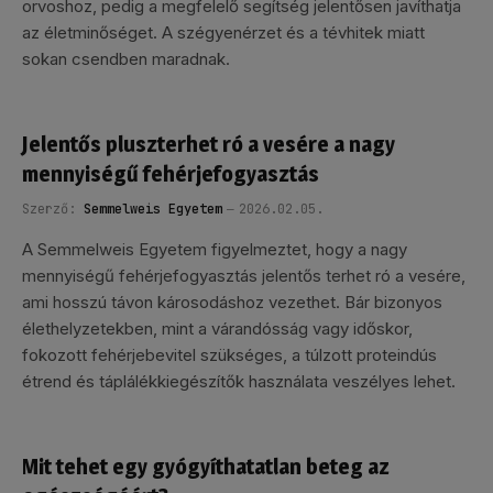
orvoshoz, pedig a megfelelő segítség jelentősen javíthatja
az életminőséget. A szégyenérzet és a tévhitek miatt
sokan csendben maradnak.
Jelentős pluszterhet ró a vesére a nagy
mennyiségű fehérjefogyasztás
Szerző:
Semmelweis Egyetem
2026.02.05.
A Semmelweis Egyetem figyelmeztet, hogy a nagy
mennyiségű fehérjefogyasztás jelentős terhet ró a vesére,
ami hosszú távon károsodáshoz vezethet. Bár bizonyos
élethelyzetekben, mint a várandósság vagy időskor,
fokozott fehérjebevitel szükséges, a túlzott proteindús
étrend és táplálékkiegészítők használata veszélyes lehet.
Mit tehet egy gyógyíthatatlan beteg az