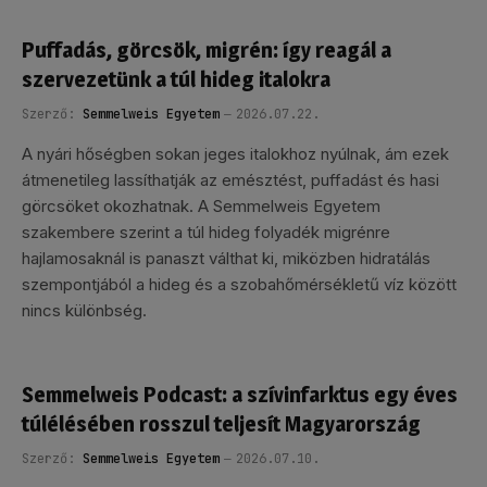
Puffadás, görcsök, migrén: így reagál a
szervezetünk a túl hideg italokra
Szerző:
Semmelweis Egyetem
2026.07.22.
A nyári hőségben sokan jeges italokhoz nyúlnak, ám ezek
átmenetileg lassíthatják az emésztést, puffadást és hasi
görcsöket okozhatnak. A Semmelweis Egyetem
szakembere szerint a túl hideg folyadék migrénre
hajlamosaknál is panaszt válthat ki, miközben hidratálás
szempontjából a hideg és a szobahőmérsékletű víz között
nincs különbség.
Semmelweis Podcast: a szívinfarktus egy éves
túlélésében rosszul teljesít Magyarország
Szerző:
Semmelweis Egyetem
2026.07.10.