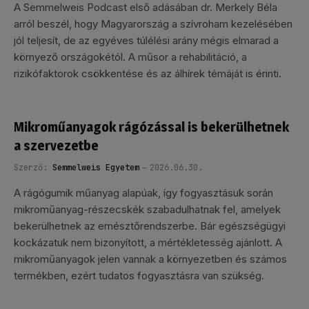
A Semmelweis Podcast első adásában dr. Merkely Béla
arról beszél, hogy Magyarország a szívroham kezelésében
jól teljesít, de az egyéves túlélési arány mégis elmarad a
környező országokétól. A műsor a rehabilitáció, a
rizikófaktorok csökkentése és az álhírek témáját is érinti.
Mikroműanyagok rágózással is bekerülhetnek
a szervezetbe
Szerző:
Semmelweis Egyetem
2026.06.30.
A rágógumik műanyag alapúak, így fogyasztásuk során
mikroműanyag-részecskék szabadulhatnak fel, amelyek
bekerülhetnek az emésztőrendszerbe. Bár egészségügyi
kockázatuk nem bizonyított, a mértékletesség ajánlott. A
mikroműanyagok jelen vannak a környezetben és számos
termékben, ezért tudatos fogyasztásra van szükség.