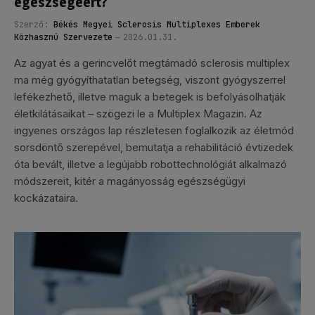
egészségéért?
Szerző:
Békés Megyei Sclerosis Multiplexes Emberek
Közhasznú Szervezete
2026.01.31.
Az agyat és a gerincvelőt megtámadó sclerosis multiplex
ma még gyógyíthatatlan betegség, viszont gyógyszerrel
lefékezhető, illetve maguk a betegek is befolyásolhatják
életkilátásaikat – szögezi le a Multiplex Magazin. Az
ingyenes országos lap részletesen foglalkozik az életmód
sorsdöntő szerepével, bemutatja a rehabilitáció évtizedek
óta bevált, illetve a legújabb robottechnológiát alkalmazó
módszereit, kitér a magányosság egészségügyi
kockázataira.