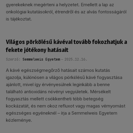
gyerekeknek megérteni a helyzetet. Emellett a lap az
onkológiai kutatásokról, étrendről és az alvás fontosságáról
is tájékoztat.
Világos pörkölésű kávéval tovább fokozhatjuk a
fekete jótékony hatásait
Szerző:
Semmelweis Egyetem
2025.12.16.
A kávé egészségmegőrző hatásait számos kutatás
igazolja, különösen a világos pörkölésű kávé fogyasztása
ajánlott, mivel így érvényesülnek leginkább a benne
található antioxidáns növényi vegyületek. Mérsékelt
fogyasztás mellett csökkentheti több betegség
kockázatát, és nem okoz refluxot vagy magas vérnyomást
egészséges egyéneknél – írja a Semmelweis Egyetem
közleménye.