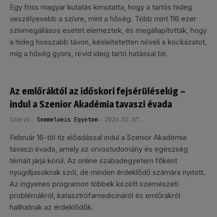
Egy friss magyar kutatás kimutatta, hogy a tartós hideg
veszélyesebb a szívre, mint a hőség. Több mint 116 ezer
szívmegállásos esetet elemeztek, és megállapították, hogy
a hideg hosszabb távon, késleltetetten növeli a kockázatot,
míg a hőség gyors, rövid ideig tartó hatással bír.
Az emlőráktól az időskori fejsérülésekig –
indul a Szenior Akadémia tavaszi évada
Szerző:
Semmelweis Egyetem
2026.02.07.
Február 16-tól tíz előadással indul a Szenior Akadémia
tavaszi évada, amely az orvostudomány és egészség
témáit járja körül. Az online szabadegyetem főként
nyugdíjasoknak szól, de minden érdeklődő számára nyitott.
Az ingyenes programon többek között szemészeti
problémákról, katasztrófamedicináról és emlőrákról
hallhatnak az érdeklődők.