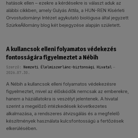
hatások ellen – ezekre a kérdésekre is választ aduk az
alábbi cikkben, amely Gulyás Attila, a HUN-REN Kísérleti
Orvostudományi Intézet agykutató biológusa által jegyzett
SzürkeÁllomány blog két bejegyzése alapján született.
A kullancsok elleni folyamatos védekezés
fontosságára figyelmeztet a Nébih
Szerző:
Nemzeti Élelmiszerlánc-biztonsági Hivatal
2026.07.30.
A Nébih a kullancsok elleni folyamatos védekezésre
figyelmeztet, mivel az élősködők nemcsak az emberekre,
hanem a háziállatokra is veszélyt jelentenek. A hivatal
szerint a megelőző intézkedések következetes
alkalmazása, a rendszeres átvizsgálás és a megfelelő
készítmények használata kulcsfontosságú a fertőzések
elkerülésében.