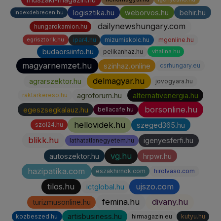
logisztika.hu
weborvos.hu
behir.hu
indexdebrecen.hu
dailynewshungary.com
hungarokamion.hu
ipar4.hu
mizumiskolc.hu
mgonline.hu
egrisztorik.hu
budaorsiinfo.hu
pelikanhaz.hu
vitalina.hu
magyarnemzet.hu
szinhaz.online
csrhungary.eu
delmagyar.hu
agrarszektor.hu
jovogyara.hu
agroforum.hu
alternativenergia.hu
raktarkereso.hu
borsonline.hu
egeszsegkalauz.hu
bellacafe.hu
hellovidek.hu
szeged365.hu
szol24.hu
blikk.hu
igenyesferfi.hu
lathatatlanegyetem.hu
vg.hu
autoszektor.hu
hrpwr.hu
hazipatika.com
eszakhirnok.com
hirolvaso.com
tilos.hu
ujszo.com
ictglobal.hu
femina.hu
divany.hu
turizmusonline.hu
artisbusiness.hu
kozbeszed.hu
hirmagazin.eu
kutyu.hu