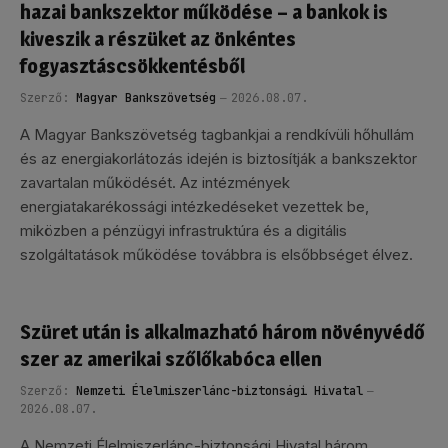
hazai bankszektor működése – a bankok is
kiveszik a részüket az önkéntes
fogyasztáscsökkentésből
Szerző:
Magyar Bankszövetség
2026.08.07.
A Magyar Bankszövetség tagbankjai a rendkívüli hőhullám
és az energiakorlátozás idején is biztosítják a bankszektor
zavartalan működését. Az intézmények
energiatakarékossági intézkedéseket vezettek be,
miközben a pénzügyi infrastruktúra és a digitális
szolgáltatások működése továbbra is elsőbbséget élvez.
Szüret után is alkalmazható három növényvédő
szer az amerikai szőlőkabóca ellen
Szerző:
Nemzeti Élelmiszerlánc-biztonsági Hivatal
2026.08.07.
A Nemzeti Élelmiszerlánc-biztonsági Hivatal három