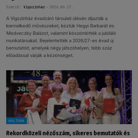
Szerző:
Vígszínház
2026.06.17.
A Vígszínház évadzáró társulati ülésén díjazták a
kiemelkedő művészeket, köztük Hegyi Barbarát és
Medveczky Balázst, valamint köszöntötték a jubiláló
munkatársakat. Bejelentették a 2026/27-es évad új
bemutatóit, amelyek négy játszóhelyen, több száz
előadással várják a közönséget.
KULTÚRA
Rekordközeli nézőszám, sikeres bemutatók és