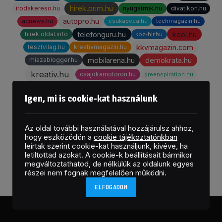
hirek.prim.hu
irodakereso.hu
nyugatrmk.hu
divatikon.hu
autopro.hu
acnews.hu
csakapeca.hu
techmagazin.hu
telefonguru.hu
keol.hu
hirek.oldal.info
koz-hir.hu
kkvmagazin.com
tesztvilag.hu
kreativmagazin.hu
mobilarena.hu
demokrata.hu
miazablogger.hu
kreativ.hu
csajokamotoron.hu
greenspiration.hu
piacesprofit.hu
hirbalaton.hu
pannonhirnok.hu
Igen, mi is cookie-kat használunk
mfor.hu
privatbankar.hu
colore.hu
dontwasteit.hu
fejlesztopedagogia.hu
muanyagesgumi.hu
Az oldal további használatával hozzájárulsz ahhoz,
kisalfold.hu
kaposvarmost.hu
somogyivar.hu
hogy eszközödön a
cookie tájékoztatónkban
leírtak szerint cookie-kat használjunk, kivéve, ha
boon.hu
welovebalaton.hu
bonline.hu
letiltottad azokat. A cookie-k beállításait bármikor
chefpincer.hu
imprex.hu
megváltoztathatod, de nélkülük az oldalunk egyes
részei nem fognak megfelelően működni.
ELFOGADOM