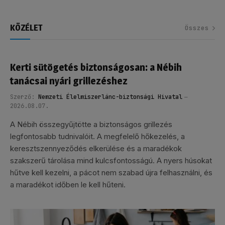
KÖZÉLET
Összes
Kerti sütögetés biztonságosan: a Nébih
tanácsai nyári grillezéshez
Szerző:
Nemzeti Élelmiszerlánc-biztonsági Hivatal
2026.08.07.
A Nébih összegyűjtötte a biztonságos grillezés
legfontosabb tudnivalóit. A megfelelő hőkezelés, a
keresztszennyeződés elkerülése és a maradékok
szakszerű tárolása mind kulcsfontosságú. A nyers húsokat
hűtve kell kezelni, a pácot nem szabad újra felhasználni, és
a maradékot időben le kell hűteni.