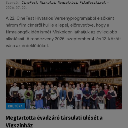
Szerző:
CineFest Miskolci Nemzetközi Filmfesztivál
2026.07.22.
A 22. CineFest Hivatalos Versenyprogramjából elsőként
három film címéről hull le a lepel, előrevetítve, hogy a
filmrajongók idén ismét Miskolcon láthatjuk az év legjobb
alkotásait. A rendezvény 2026. szeptember 4. és 12. között
várja az érdeklődőket.
KULTÚRA
Megtartotta évadzáró társulati ülését a
Vígszínház