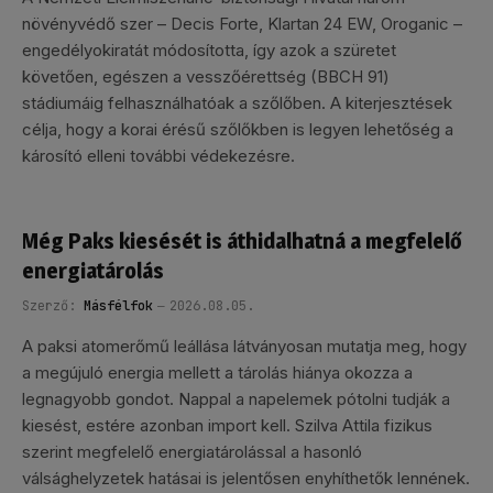
növényvédő szer – Decis Forte, Klartan 24 EW, Oroganic –
engedélyokiratát módosította, így azok a szüretet
követően, egészen a vesszőérettség (BBCH 91)
stádiumáig felhasználhatóak a szőlőben. A kiterjesztések
célja, hogy a korai érésű szőlőkben is legyen lehetőség a
károsító elleni további védekezésre.
Még Paks kiesését is áthidalhatná a megfelelő
energiatárolás
Szerző:
Másfélfok
2026.08.05.
A paksi atomerőmű leállása látványosan mutatja meg, hogy
a megújuló energia mellett a tárolás hiánya okozza a
legnagyobb gondot. Nappal a napelemek pótolni tudják a
kiesést, estére azonban import kell. Szilva Attila fizikus
szerint megfelelő energiatárolással a hasonló
válsághelyzetek hatásai is jelentősen enyhíthetők lennének.