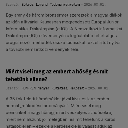
Szerző:
Eötvös Loránd Tudományegyetem
2026.08.01.
Egy arany és három bronzérmet szereztek a magyar diákok
az idén a litvániai Kaunasban megrendezett Európai Junior
Informatikai Diákolimpián (eJOI). A Nemzetközi Informatikai
Diákolimpia (IOI) előversenyén a legfiatalabb tehetséges
programozói mérhették össze tudásukat, ezzel ajtót nyitva
a további nemzetközi versenyek felé.
Miért viseli meg az embert a hőség és mit
tehetünk ellene?
Szerző:
HUN-REN Magyar Kutatási Hálózat
2026.08.01.
A 35 fok feletti hőmérséklet jóval kívül esik az ember
normál „működési tartományán”. Miért visel meg
bennünket a nagy hőség, miért veszélyes az idősekre,
miért nem alszunk jól melegben, és mit tehetünk a káros
hatások ellen – ezekre a kérdésekre is választ aduk az