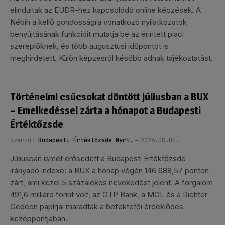
elindultak az EUDR-hez kapcsolódó online képzések. A
Nébih a kellő gondosságra vonatkozó nyilatkozatok
benyújtásának funkcióit mutatja be az érintett piaci
szereplőknek, és több augusztusi időpontot is
meghirdetett. Külön képzésről később adnak tájékoztatást.
Történelmi csúcsokat döntött júliusban a BUX
– Emelkedéssel zárta a hónapot a Budapesti
Értéktőzsde
Szerző:
Budapesti Értéktőzsde Nyrt.
2026.08.04.
Júliusban ismét erősödött a Budapesti Értéktőzsde
irányadó indexe: a BUX a hónap végén 146 688,57 ponton
zárt, ami közel 5 százalékos növekedést jelent. A forgalom
491,6 milliárd forint volt, az OTP Bank, a MOL és a Richter
Gedeon papírjai maradtak a befektetői érdeklődés
középpontjában.