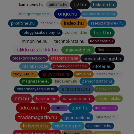
g7.hu
balaton.hu
turkinfo.hu
karriertrend.hu
origo.hu
miragemagazin.hu
autotesztonline.hu
index.hu
profitline.hu
szekszardihirek.hu
bacshir.hu
heol.hu
felegyhazikozlony.hu
zoldtrend.hu
mmonline.hu
technokrata.hu
borvadasz.hu
blikkruzs.blikk.hu
utajovobe.eu
firstclass.hu
newtechnology.hu
proaktivdirekt.com
utazomajom.hu
infoter.eu
inforabakoz.hu
prodengineer.media
hajdupress.hu
tegyukfel.hu
amve.hu
beszerzes.hu
magyarzene.eu
hirosveny.hu
pannondoktor.hu
allasorias.hu
onkormanyzatiklub.hu
tiedavilag.hu
mti.hu
haszon.hu
vasarnap.com
alkotonok.hu
adozona.hu
zaol.hu
dort.hu
trollverda.hu
trademagazin.hu
gyorihirek.hu
sikerado.hu
hirkereso.hu
civilhetes.net
sajomente.hu
muszaki-magazin.hu
hellomagyar.hu
igenyesno.hu