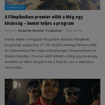
SZÓRAKOZÁS
A Filmpikniken premier előtt a Még egy
kívánság – immár teljes a program
Szerző:
Veszprém-Balaton Filmpiknik
2026.08.06.
Immár teljes a megújult Veszprém-Balaton Filmpiknik
programja: augusztus 27–29. között mintegy hetven játék-
és dokumentumfilm várja a közönséget Veszprémben és
Balatonfüreden. Premier előtt látható a Még egy kívánság,
emellett az Időre hangolva és a Föld és vas is debütál a
fesztiválon.