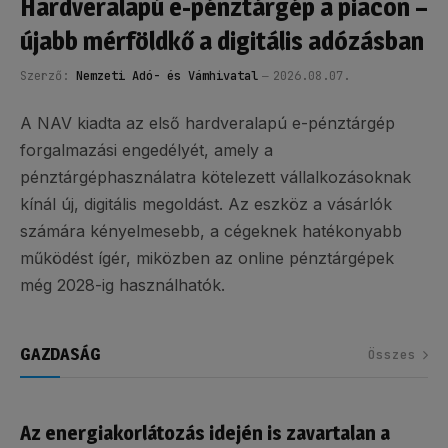
Hardveralapú e-pénztárgép a piacon –
újabb mérföldkő a digitális adózásban
Szerző:
Nemzeti Adó- és Vámhivatal
2026.08.07.
A NAV kiadta az első hardveralapú e-pénztárgép
forgalmazási engedélyét, amely a
pénztárgéphasználatra kötelezett vállalkozásoknak
kínál új, digitális megoldást. Az eszköz a vásárlók
számára kényelmesebb, a cégeknek hatékonyabb
működést ígér, miközben az online pénztárgépek
még 2028-ig használhatók.
GAZDASÁG
Összes
Az energiakorlátozás idején is zavartalan a