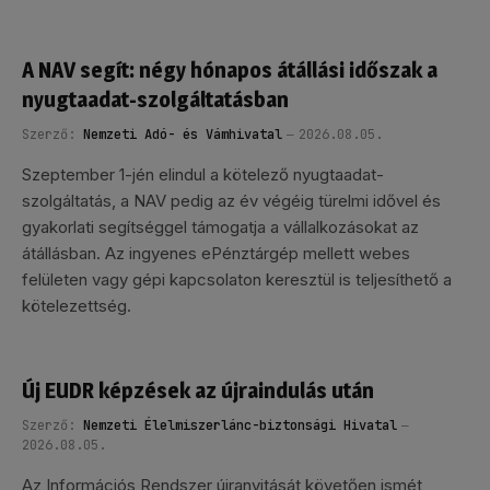
A NAV segít: négy hónapos átállási időszak a
nyugtaadat-szolgáltatásban
Szerző:
Nemzeti Adó- és Vámhivatal
2026.08.05.
Szeptember 1-jén elindul a kötelező nyugtaadat-
szolgáltatás, a NAV pedig az év végéig türelmi idővel és
gyakorlati segítséggel támogatja a vállalkozásokat az
átállásban. Az ingyenes ePénztárgép mellett webes
felületen vagy gépi kapcsolaton keresztül is teljesíthető a
kötelezettség.
Új EUDR képzések az újraindulás után
Szerző:
Nemzeti Élelmiszerlánc-biztonsági Hivatal
2026.08.05.
Az Információs Rendszer újranyitását követően ismét