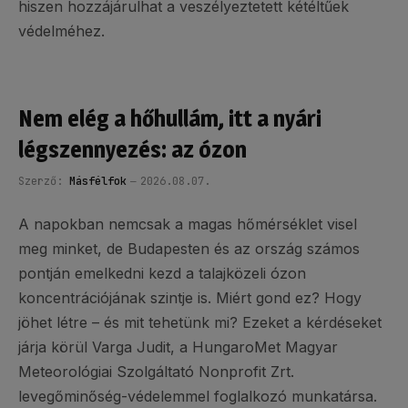
hiszen hozzájárulhat a veszélyeztetett kétéltűek
védelméhez.
Nem elég a hőhullám, itt a nyári
légszennyezés: az ózon
Szerző:
Másfélfok
2026.08.07.
A napokban nemcsak a magas hőmérséklet visel
meg minket, de Budapesten és az ország számos
pontján emelkedni kezd a talajközeli ózon
koncentrációjának szintje is. Miért gond ez? Hogy
jöhet létre – és mit tehetünk mi? Ezeket a kérdéseket
járja körül Varga Judit, a HungaroMet Magyar
Meteorológiai Szolgáltató Nonprofit Zrt.
levegőminőség-védelemmel foglalkozó munkatársa.