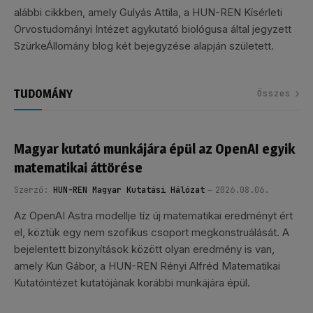
alábbi cikkben, amely Gulyás Attila, a HUN-REN Kísérleti
Orvostudományi Intézet agykutató biológusa által jegyzett
SzürkeÁllomány blog két bejegyzése alapján született.
TUDOMÁNY
Összes
Magyar kutató munkájára épül az OpenAI egyik
matematikai áttörése
Szerző:
HUN-REN Magyar Kutatási Hálózat
2026.08.06.
Az OpenAI Astra modellje tíz új matematikai eredményt ért
el, köztük egy nem szofikus csoport megkonstruálását. A
bejelentett bizonyítások között olyan eredmény is van,
amely Kun Gábor, a HUN-REN Rényi Alfréd Matematikai
Kutatóintézet kutatójának korábbi munkájára épül.