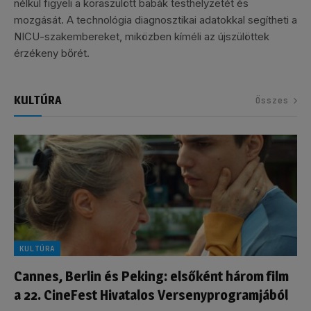
nélkül figyeli a koraszülött babák testhelyzetét és
mozgását. A technológia diagnosztikai adatokkal segítheti a
NICU-szakembereket, miközben kíméli az újszülöttek
érzékeny bőrét.
KULTÚRA
Összes
KULTÚRA
Cannes, Berlin és Peking: elsőként három film
a 22. CineFest Hivatalos Versenyprogramjából