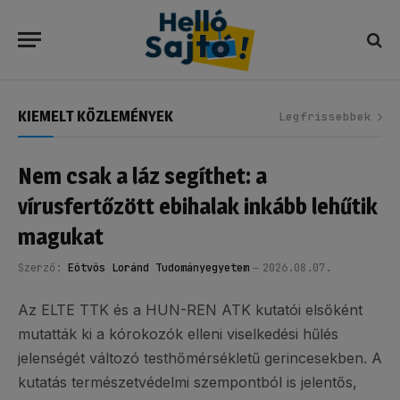
KIEMELT KÖZLEMÉNYEK
Legfrissebbek
Nem csak a láz segíthet: a
vírusfertőzött ebihalak inkább lehűtik
magukat
Szerző:
Eötvös Loránd Tudományegyetem
2026.08.07.
Az ELTE TTK és a HUN-REN ATK kutatói elsőként
mutatták ki a kórokozók elleni viselkedési hűlés
jelenségét változó testhőmérsékletű gerincesekben. A
kutatás természetvédelmi szempontból is jelentős,