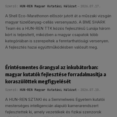
Szerző:
HUN-REN Magyar Kutatási Hálózat
2026.07.17.
A Shell Eco-Marathonon először jutott át a műszaki vizsgán
magyar tüzelőanyag-cellás versenyautó. A BME SHARK
Team és a HUN-REN TTK közös fejlesztésű Lunája három
kört is teljesített, miközben a magyar csapatok több
kategóriában is szerepeltek a fenntarthatósági versenyen.
A fejlesztés hazai együttműködésben valósult meg.
Érintésmentes őrangyal az inkubátorban:
magyar kutatók fejlesztése forradalmasítja a
koraszülöttek megfigyelését
Szerző:
HUN-REN Magyar Kutatási Hálózat
2026.07.10.
A HUN-REN SZTAKI és a Semmelweis Egyetem kutatói
mesterséges intelligencián alapuló kamerarendszert
fejlesztettek ki, amely vezetékek és fizikai szenzorok