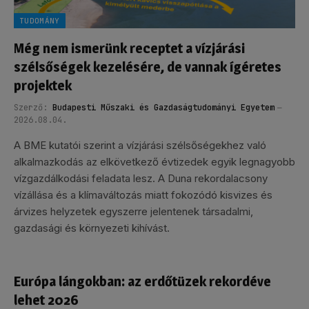
TUDOMÁNY
Még nem ismerünk receptet a vízjárási
szélsőségek kezelésére, de vannak ígéretes
projektek
Szerző:
Budapesti Műszaki és Gazdaságtudományi Egyetem
2026.08.04.
A BME kutatói szerint a vízjárási szélsőségekhez való
alkalmazkodás az elkövetkező évtizedek egyik legnagyobb
vízgazdálkodási feladata lesz. A Duna rekordalacsony
vízállása és a klímaváltozás miatt fokozódó kisvizes és
árvizes helyzetek egyszerre jelentenek társadalmi,
gazdasági és környezeti kihívást.
Európa lángokban: az erdőtüzek rekordéve
lehet 2026