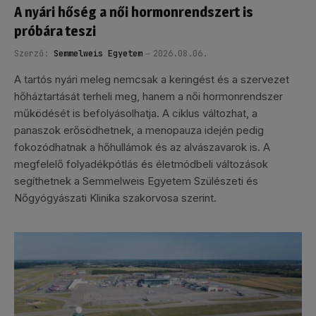
A nyári hőség a női hormonrendszert is
próbára teszi
Szerző:
Semmelweis Egyetem
2026.08.06.
A tartós nyári meleg nemcsak a keringést és a szervezet
hőháztartását terheli meg, hanem a női hormonrendszer
működését is befolyásolhatja. A ciklus változhat, a
panaszok erősödhetnek, a menopauza idején pedig
fokozódhatnak a hőhullámok és az alvászavarok is. A
megfelelő folyadékpótlás és életmódbeli változások
segíthetnek a Semmelweis Egyetem Szülészeti és
Nőgyógyászati Klinika szakorvosa szerint.