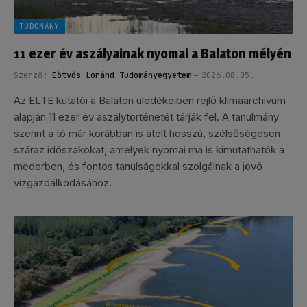
TUDOMÁNY
11 ezer év aszályainak nyomai a Balaton mélyén
Szerző:
Eötvös Loránd Tudományegyetem
2026.08.05.
Az ELTE kutatói a Balaton üledékeiben rejlő klímaarchívum
alapján 11 ezer év aszálytörténetét tárják fel. A tanulmány
szerint a tó már korábban is átélt hosszú, szélsőségesen
száraz időszakokat, amelyek nyomai ma is kimutathatók a
mederben, és fontos tanulságokkal szolgálnak a jövő
vízgazdálkodásához.