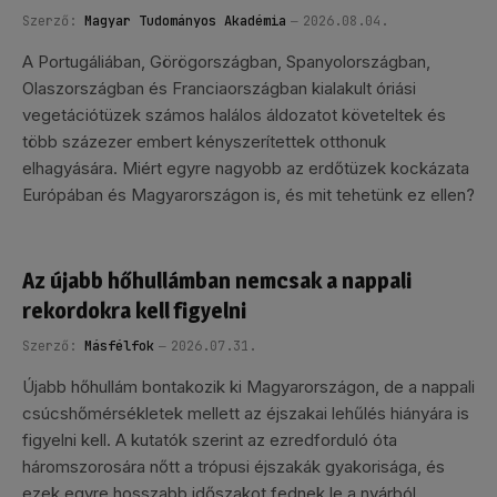
Szerző:
Magyar Tudományos Akadémia
2026.08.04.
A Portugáliában, Görögországban, Spanyolországban,
Olaszországban és Franciaországban kialakult óriási
vegetációtüzek számos halálos áldozatot követeltek és
több százezer embert kényszerítettek otthonuk
elhagyására. Miért egyre nagyobb az erdőtüzek kockázata
Európában és Magyarországon is, és mit tehetünk ez ellen?
Az újabb hőhullámban nemcsak a nappali
rekordokra kell figyelni
Szerző:
Másfélfok
2026.07.31.
Újabb hőhullám bontakozik ki Magyarországon, de a nappali
csúcshőmérsékletek mellett az éjszakai lehűlés hiányára is
figyelni kell. A kutatók szerint az ezredforduló óta
háromszorosára nőtt a trópusi éjszakák gyakorisága, és
ezek egyre hosszabb időszakot fednek le a nyárból.