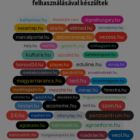
felhasználásával készültek
behaviour.hu
digitalhungary.hu
frisshir24.com
vasarnap.hu
vira.hu
elitmed.hu
termekmix.hu
vezess.hu
marcaliportal.hu
debreceninap.hu
greenfo.hu
hely.hu
iotmagazin.hu
noi1.hu
kultura.hu
azuzlet.hu
befektetopont.hu
eduline.hu
borsod24.hu
player.hu
aimag.hu
mediabirodalom.hu
gasztroll.hu
proaktivdirekt.hu
magyarnarancs.hu
teol.hu
bcoolmagazin.hu
mezohir.hu
minap.hu
hirextra.hu
royalmagazin.hu
fogyasztoivelemeny.hu
infotér.hu
ipar24.hu
ekozben.hu
economx.hu
szon.hu
hirstart.hu
mr3.hu
24.hu
penzcentrum.hu
villanylap.hu
ingatlan.fm
agroinform.hu
agrarunio.hu
harmonet.hu
veol.hu
roadster.hu
kanizsainfo.hu
hungarianpress.hu