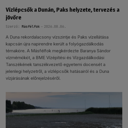
Vízlépcsők a Dunán, Paks helyzete, tervezés a
jövőre
Szerző:
Másfélfok
2026.08.06.
A Duna rekordalacsony vízszintje és Paks vízellátása
kapcsán újra napirendre került a folyógazdálkodás
témaköre. A Másfélfok megkérdezte Baranya Sándor
vízmérnököt, a BME Vízépítési és Vízgazdálkodási
Tanszékének tanszékvezető egyetemi docensét a
jelenlegi helyzetről, a vízlépcsők hatásairól és a Duna
vízjárásának előrejelzéséről.