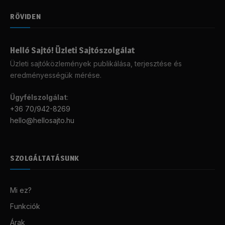
RÖVIDEN
Helló Sajtó! Üzleti Sajtószolgálat
Üzleti sajtóközlemények publikálása, terjesztése és
eredményességük mérése.
Ügyfélszolgálat
:
+36 70/942-8269
hello@hellosajto.hu
SZOLGÁLTATÁSUNK
Mi ez?
Funkciók
Árak