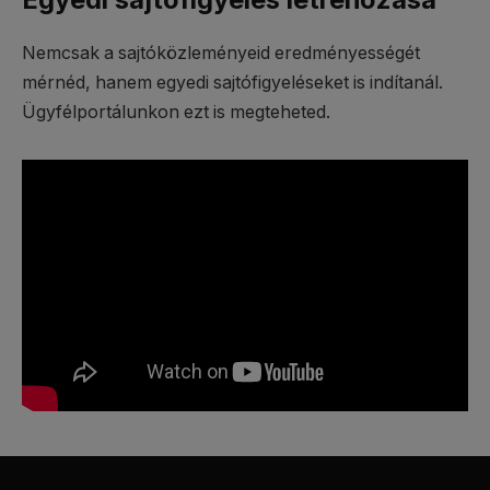
Nemcsak a sajtóközleményeid eredményességét
mérnéd, hanem egyedi sajtófigyeléseket is indítanál.
Ügyfélportálunkon ezt is megteheted.