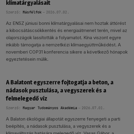
klímatárgyalásait
Szerző:
Másfélfok
2026.07.02.
Az ENSZ júniusi bonni klímatárgyalásai nem hoztak áttörést
a kibocsátáscsökkentés és energiaátmenet terén, mivel az
olajországok lassították a folyamatot. Kína viszont egyre
inkább támogatja a nemzetközi klímaegyüttműködést. A
novemberi COP31 konferencia sikere a következő hónapok
egyeztetésein múlik.
A Balatont egyszerre fojtogatja a beton, a
nádasok pusztulása, a vegyszerek és a
felmelegedő víz
Szerző:
Magyar Tudományos Akadémia
2026.07.01.
A Balaton ökológiai állapotát egyszerre fenyegeti a parti
beépítés, a nádasok pusztulása, a vegyszerek és a
klímaváltozás hatására melegedő víz. Vasas Gábor, a