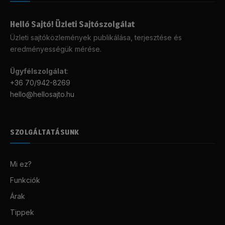
Helló Sajtó! Üzleti Sajtószolgálat
Üzleti sajtóközlemények publikálása, terjesztése és
eredményességük mérése.
Ügyfélszolgálat
:
+36 70/942-8269
hello@hellosajto.hu
SZOLGÁLTATÁSUNK
Mi ez?
Funkciók
Árak
Tippek