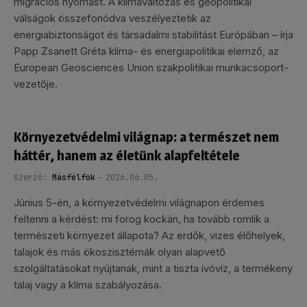
migrációs nyomást. A klímaváltozás és geopolitikai
válságok összefonódva veszélyeztetik az
energiabiztonságot és társadalmi stabilitást Európában – írja
Papp Zsanett Gréta klíma- és energiapolitikai elemző, az
European Geosciences Union szakpolitikai munkacsoport-
vezetője.
Környezetvédelmi világnap: a természet nem
háttér, hanem az életünk alapfeltétele
Szerző:
Másfélfok
2026.06.05.
Június 5-én, a környezetvédelmi világnapon érdemes
feltenni a kérdést: mi forog kockán, ha tovább romlik a
természeti környezet állapota? Az erdők, vizes élőhelyek,
talajok és más ökoszisztémák olyan alapvető
szolgáltatásokat nyújtanak, mint a tiszta ivóvíz, a termékeny
talaj vagy a klíma szabályozása.