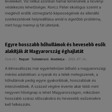
leveleiket. Víz nélkül azonban hamar kimerülnek a növényi
védekezés lehetőségei. Koncz Péter ökológus szerint a
meglévő erdők vízmegtartó képességének és ellenálló
szerkezetének helyreállítása annál is égetőbb probléma,
mint hogy mennyi új fát ültetünk.
Egyre hosszabb hőhullámok és hevesebb esők
alakítják át Magyarország éghajlatát
Szerző:
Magyar Tudományos Akadémia
2026.07.14.
A klímaváltozás már egyértelműen látható a magyarországi
mérési adatokban: a nyarak és a telek melegszenek, a
hőhullámok pedig egyre gyakoribbak, hosszabbak és
intenzívebbek. A század végére évente akár több mint
negyven hőségnap is lehet Magyarországon, miközben
hosszabb száraz időszakokra és hevesebb esőzésekre
kell felkészülni.