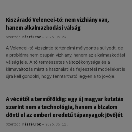
Kiszáradó Velencei-tó: nem vízhiány van,
hanem alkalmazkodási válság
Szerző:
Másfélfok
2026.06.23.
A Velencei-tó vízszintje történelmi mélypontra süllyedt, de
a probléma nem csupán vízhiány, hanem az alkalmazkodási
válság jele. A tó természetes változékonysága és a
klímaváltozás miatt a használati és fejlesztési modelleket is
újra kell gondolni, hogy fenntartható legyen a tó jövője.
A vécétől a termőföldig: egy új magyar kutatás
szerint nem a technológia, hanem a bizalom
dönti el az emberi eredetű tápanyagok jövőjét
Szerző:
Másfélfok
2026.06.11.