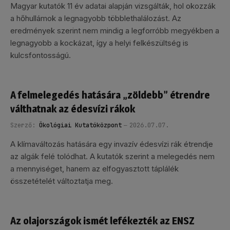
Magyar kutatók 11 év adatai alapján vizsgálták, hol okozzák
a hőhullámok a legnagyobb többlethalálozást. Az
eredmények szerint nem mindig a legforróbb megyékben a
legnagyobb a kockázat, így a helyi felkészültség is
kulcsfontosságú.
A felmelegedés hatására „zöldebb” étrendre
válthatnak az édesvízi rákok
Szerző:
Ökológiai Kutatóközpont
2026.07.07.
A klímaváltozás hatására egy invazív édesvízi rák étrendje
az algák felé tolódhat. A kutatók szerint a melegedés nem
a mennyiséget, hanem az elfogyasztott táplálék
összetételét változtatja meg.
Az olajországok ismét lefékezték az ENSZ