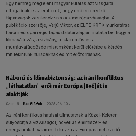
Egy nemrég megjelent magyar kutatás azt vizsgálta,
elfogadnák-e az emberek, hogy emberi eredetű
tápanyagok kerüljenek vissza a mezőgazdaságba. A
publikáció szerzője, Varjú Viktor, az ELTE KRTK munkatársa
három európai régió tapasztalatai alapján mutatja be, hogy a
klímaváltozás, a vízhiány, a talajromlás és a
műtrágyafüggőség miatt miként kerül előtérbe a kérdés:
mit tekintünk hulladéknak és mit erőforrásnak.
Háború és klímabiztonság: az iráni konfliktus
„láthatatlan” erői már Európa jövőjét is
alakítják
Szerző:
Másfélfok
2026.06.10.
Az iráni konfliktus hatásai túlmutatnak a Közel-Keleten:
súlyosbítja a vízválságot, növeli az élelmiszer- és
energiaárakat, valamint fokozza az Európára nehezedő