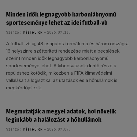
Minden idők legnagyobb karbonlábnyomú
sporteseménye lehet az idei futball-vb
Szerző:
Másfélfok
2026.07.11.
A futball-vb új, 48 csapatos formátuma és három országra,
16 helyszínre szétterített rendezése miatt a becslések
szerint minden idők legnagyobb karbonlábnyomú
sporteseménye lehet. A kibocsátások döntő része a
repüléshez kötődik, miközben a FIFA klímavédelmi
vállalásait a logisztika, az utazások és a hőhullámok is
megkérdőjelezik.
Megmutatják a megyei adatok, hol növelik
leginkább a halálozást a hőhullámok
Szerző:
Másfélfok
2026.07.07.