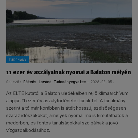
TUDOMÁNY
11 ezer év aszályainak nyomai a Balaton mélyén
Szerző:
Eötvös Loránd Tudományegyetem
2026.08.05.
Az ELTE kutatói a Balaton üledékeiben rejlő klímaarchívum
alapján 11 ezer év aszálytörténetét tárják fel. A tanulmány
szerint a tó már korábban is átélt hosszú, szélsőségesen
száraz időszakokat, amelyek nyomai ma is kimutathatók a
mederben, és fontos tanulságokkal szolgálnak a jövő
vízgazdálkodásához.