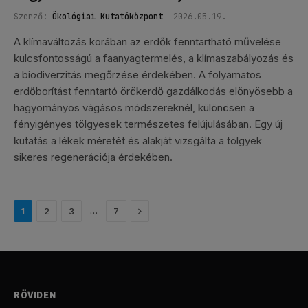
Szerző:
Ökológiai Kutatóközpont
2026.05.19.
A klímaváltozás korában az erdők fenntartható művelése
kulcsfontosságú a faanyagtermelés, a klímaszabályozás és
a biodiverzitás megőrzése érdekében. A folyamatos
erdőborítást fenntartó örökerdő gazdálkodás előnyösebb a
hagyományos vágásos módszereknél, különösen a
fényigényes tölgyesek természetes felújulásában. Egy új
kutatás a lékek méretét és alakját vizsgálta a tölgyek
sikeres regenerációja érdekében.
Következő
…
1
2
3
7
RÖVIDEN