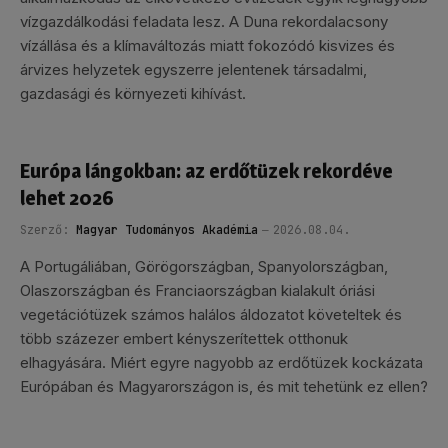
vízgazdálkodási feladata lesz. A Duna rekordalacsony
vízállása és a klímaváltozás miatt fokozódó kisvizes és
árvizes helyzetek egyszerre jelentenek társadalmi,
gazdasági és környezeti kihívást.
Európa lángokban: az erdőtüzek rekordéve
lehet 2026
Szerző:
Magyar Tudományos Akadémia
2026.08.04.
A Portugáliában, Görögországban, Spanyolországban,
Olaszországban és Franciaországban kialakult óriási
vegetációtüzek számos halálos áldozatot követeltek és
több százezer embert kényszerítettek otthonuk
elhagyására. Miért egyre nagyobb az erdőtüzek kockázata
Európában és Magyarországon is, és mit tehetünk ez ellen?