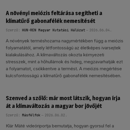
A növényi meiózis feltárása segítheti a
klímatűrő gabonafélék nemesítését
Szerző:
HUN-REN Magyar Kutatási Hálózat
2026.06.04.
A növények terméshozama nagymértékben függ a meiózis
folyamatától, amely létfontosságú az életképes ivarsejtek
kialakulásához. A klímaváltozás okozta környezeti
stresszek, mint a hőhullámok és hideg, megzavarhatják ezt
a folyamatot, csökkentve a termést. A meiózis megértése
kulcsfontosságú a klímatűrő gabonafélék nemesítésében.
Szenved a szőlő: már most látszik, hogyan írja
át a klímaváltozás a magyar bor jövőjét
Szerző:
Másfélfok
2026.06.02.
Klár Máté videóriportja bemutatja, hogyan gyorsul fel a