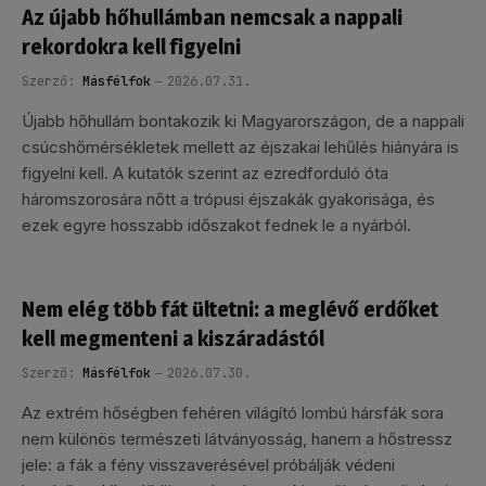
Az újabb hőhullámban nemcsak a nappali
rekordokra kell figyelni
Szerző:
Másfélfok
2026.07.31.
Újabb hőhullám bontakozik ki Magyarországon, de a nappali
csúcshőmérsékletek mellett az éjszakai lehűlés hiányára is
figyelni kell. A kutatók szerint az ezredforduló óta
háromszorosára nőtt a trópusi éjszakák gyakorisága, és
ezek egyre hosszabb időszakot fednek le a nyárból.
Nem elég több fát ültetni: a meglévő erdőket
kell megmenteni a kiszáradástól
Szerző:
Másfélfok
2026.07.30.
Az extrém hőségben fehéren világító lombú hársfák sora
nem különös természeti látványosság, hanem a hőstressz
jele: a fák a fény visszaverésével próbálják védeni