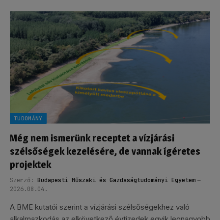
TUDOMÁNY
Még nem ismerünk receptet a vízjárási
szélsőségek kezelésére, de vannak ígéretes
projektek
Szerző:
Budapesti Műszaki és Gazdaságtudományi Egyetem
2026.08.04.
A BME kutatói szerint a vízjárási szélsőségekhez való
alkalmazkodás az elkövetkező évtizedek egyik legnagyobb