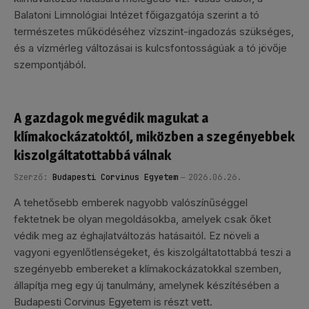
Balatoni Limnológiai Intézet főigazgatója szerint a tó
természetes működéséhez vízszint-ingadozás szükséges,
és a vízmérleg változásai is kulcsfontosságúak a tó jövője
szempontjából.
A gazdagok megvédik magukat a
klímakockázatoktól, miközben a szegényebbek
kiszolgáltatottabbá válnak
Szerző:
Budapesti Corvinus Egyetem
2026.06.26.
A tehetősebb emberek nagyobb valószínűséggel
fektetnek be olyan megoldásokba, amelyek csak őket
védik meg az éghajlatváltozás hatásaitól. Ez növeli a
vagyoni egyenlőtlenségeket, és kiszolgáltatottabbá teszi a
szegényebb embereket a klímakockázatokkal szemben,
állapítja meg egy új tanulmány, amelynek készítésében a
Budapesti Corvinus Egyetem is részt vett.