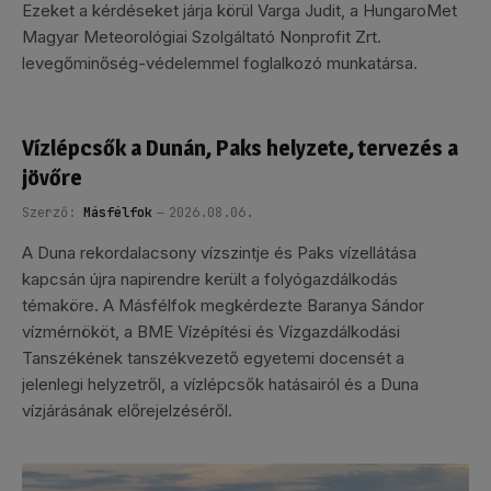
Ezeket a kérdéseket járja körül Varga Judit, a HungaroMet
Magyar Meteorológiai Szolgáltató Nonprofit Zrt.
levegőminőség-védelemmel foglalkozó munkatársa.
Vízlépcsők a Dunán, Paks helyzete, tervezés a
jövőre
Szerző:
Másfélfok
2026.08.06.
A Duna rekordalacsony vízszintje és Paks vízellátása
kapcsán újra napirendre került a folyógazdálkodás
témaköre. A Másfélfok megkérdezte Baranya Sándor
vízmérnököt, a BME Vízépítési és Vízgazdálkodási
Tanszékének tanszékvezető egyetemi docensét a
jelenlegi helyzetről, a vízlépcsők hatásairól és a Duna
vízjárásának előrejelzéséről.