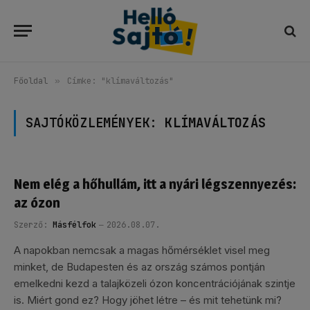
Főoldal
»
Címke: "klímaváltozás"
SAJTÓKÖZLEMÉNYEK:
KLÍMAVÁLTOZÁS
Nem elég a hőhullám, itt a nyári légszennyezés:
az ózon
Szerző:
Másfélfok
2026.08.07.
A napokban nemcsak a magas hőmérséklet visel meg
minket, de Budapesten és az ország számos pontján
emelkedni kezd a talajközeli ózon koncentrációjának szintje
is. Miért gond ez? Hogy jöhet létre – és mit tehetünk mi?