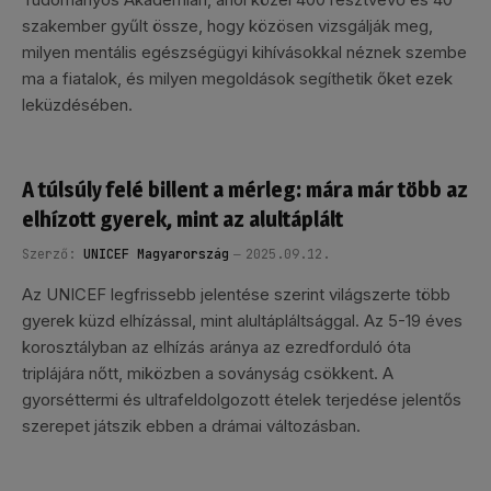
szakember gyűlt össze, hogy közösen vizsgálják meg,
milyen mentális egészségügyi kihívásokkal néznek szembe
ma a fiatalok, és milyen megoldások segíthetik őket ezek
leküzdésében.
A túlsúly felé billent a mérleg: mára már több az
elhízott gyerek, mint az alultáplált
Szerző:
UNICEF Magyarország
2025.09.12.
Az UNICEF legfrissebb jelentése szerint világszerte több
gyerek küzd elhízással, mint alultápláltsággal. Az 5-19 éves
korosztályban az elhízás aránya az ezredforduló óta
triplájára nőtt, miközben a soványság csökkent. A
gyorséttermi és ultrafeldolgozott ételek terjedése jelentős
szerepet játszik ebben a drámai változásban.