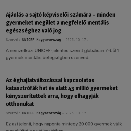
Ajánlás a sajtó képviselői számára – minden
gyermeket megillet a megfelelő mentális
egészséghez való jog
Szerző:
UNICEF Magyarország
2023.10.17.
A nemzetközi UNICEF-jelentés szerint globálisan 7-ből 1
gyermek mentális betegségben szenved.
Az éghajlatváltozással kapcsolatos
katasztrófák hat év alatt 43 millió gyermeket
kényszerítettek arra, hogy elhagyják
otthonukat
Szerző:
UNICEF Magyarország
2023.10.17.
Ez azt jelenti, hogy naponta mintegy 20 000 gyermek válik
menekültté a saját hazájában.