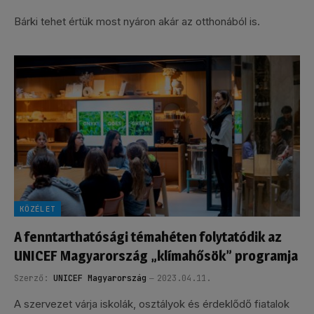
Bárki tehet értük most nyáron akár az otthonából is.
KÖZÉLET
A fenntarthatósági témahéten folytatódik az
UNICEF Magyarország „klímahősök” programja
Szerző:
UNICEF Magyarország
2023.04.11.
A szervezet várja iskolák, osztályok és érdeklődő fiatalok