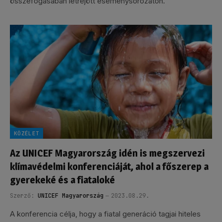
összefogásában létrejött eseménysorozaton.
KÖZÉLET
Az UNICEF Magyarország idén is megszervezi
klímavédelmi konferenciáját, ahol a főszerep a
gyerekeké és a fiataloké
Szerző:
UNICEF Magyarország
2023.08.29.
A konferencia célja, hogy a fiatal generáció tagjai hiteles