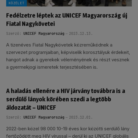
KÖZÉLET
Fedélzetre léptek az UNICEF Magyarország új
Fiatal Nagykövetei
Szerző:
UNICEF Magyarország
2023.12.13.
A tizenéves Fiatal Nagykövetek közreműködnek a
szervezet programjaiban, képviselik korosztályuk érdekeit,
hangot adnak a gyerekek véleményének és részt vesznek
a gyermekjogi ismeretek terjesztésében is.
A haladás ellenére a HIV járvány továbbra is a
serdülő lányok körében szedi a legtöbb
áldozatát – UNICEF
Szerző:
UNICEF Magyarország
2023.12.01.
2022-ben közel 98 000 10-19 éves kor közötti serdülő lány
fertőződött meg HIV vírussal – derül ki az UNICEF globális