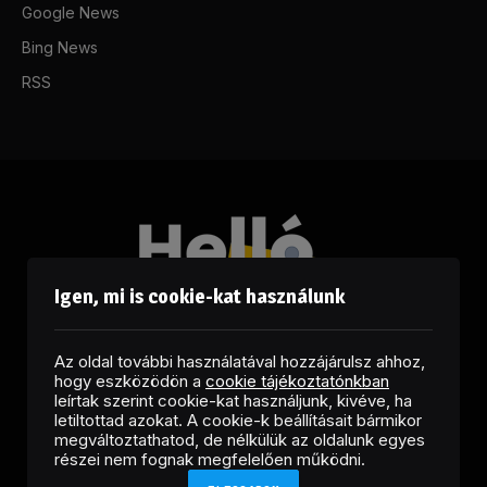
Google News
Bing News
RSS
Igen, mi is cookie-kat használunk
Az oldal további használatával hozzájárulsz ahhoz,
hogy eszközödön a
cookie tájékoztatónkban
leírtak szerint cookie-kat használjunk, kivéve, ha
letiltottad azokat. A cookie-k beállításait bármikor
megváltoztathatod, de nélkülük az oldalunk egyes
Facebook
LinkedIn
X
RSS
részei nem fognak megfelelően működni.
(Twitter)