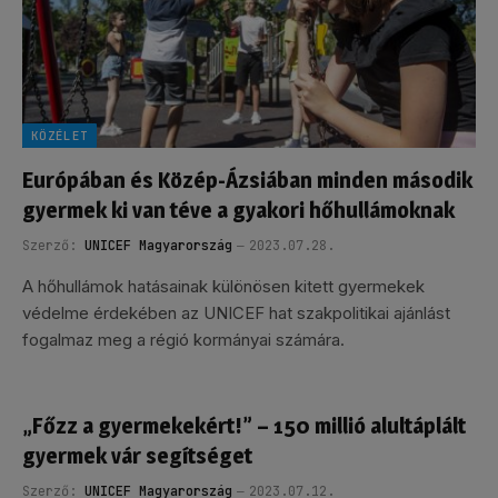
KÖZÉLET
Európában és Közép-Ázsiában minden második
gyermek ki van téve a gyakori hőhullámoknak
Szerző:
UNICEF Magyarország
2023.07.28.
A hőhullámok hatásainak különösen kitett gyermekek
védelme érdekében az UNICEF hat szakpolitikai ajánlást
fogalmaz meg a régió kormányai számára.
„Főzz a gyermekekért!” – 150 millió alultáplált
gyermek vár segítséget
Szerző:
UNICEF Magyarország
2023.07.12.