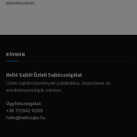
jelentkezését.
RÖVIDEN
Helló Sajtó! Üzleti Sajtószolgálat
Üzleti sajtóközlemények publikálása, terjesztése és
eredményességük mérése.
Ügyfélszolgálat
:
+36 70/942-8269
hello@hellosajto.hu