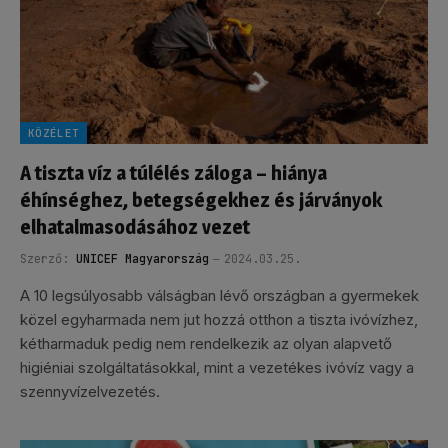
KÖZÉLET
A tiszta víz a túlélés záloga – hiánya
éhínséghez, betegségekhez és járványok
elhatalmasodásához vezet
Szerző:
UNICEF Magyarország
2024.03.25.
A 10 legsúlyosabb válságban lévő országban a gyermekek
közel egyharmada nem jut hozzá otthon a tiszta ivóvízhez,
kétharmaduk pedig nem rendelkezik az olyan alapvető
higiéniai szolgáltatásokkal, mint a vezetékes ivóvíz vagy a
szennyvízelvezetés.