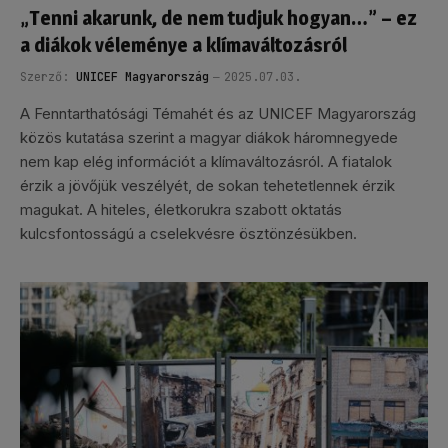
„Tenni akarunk, de nem tudjuk hogyan…” – ez
a diákok véleménye a klímaváltozásról
Szerző:
UNICEF Magyarország
2025.07.03.
A Fenntarthatósági Témahét és az UNICEF Magyarország
közös kutatása szerint a magyar diákok háromnegyede
nem kap elég információt a klímaváltozásról. A fiatalok
érzik a jövőjük veszélyét, de sokan tehetetlennek érzik
magukat. A hiteles, életkorukra szabott oktatás
kulcsfontosságú a cselekvésre ösztönzésükben.