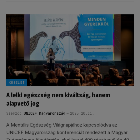
KÖZÉLET
A lelki egészség nem kiváltság, hanem
alapvető jog
Szerző:
UNICEF Magyarország
2025.10.11.
A Mentális Egészség Világnapjához kapcsolódva az
UNICEF Magyarország konferenciát rendezett a Magyar
Tudományos Akadémián, ahol közel 400 résztvevő és 40