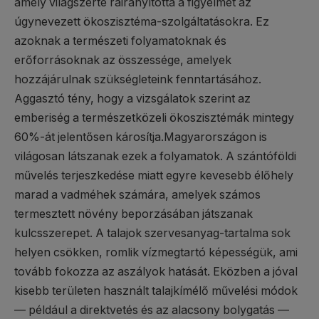
amely világszerte ráirányította a figyelmet az
úgynevezett ökoszisztéma-szolgáltatásokra. Ez
azoknak a természeti folyamatoknak és
erőforrásoknak az összessége, amelyek
hozzájárulnak szükségleteink fenntartásához.
Aggasztó tény, hogy a vizsgálatok szerint az
emberiség a természetközeli ökoszisztémák mintegy
60%-át jelentősen károsítja.Magyarországon is
világosan látszanak ezek a folyamatok. A szántóföldi
művelés terjeszkedése miatt egyre kevesebb élőhely
marad a vadméhek számára, amelyek számos
termesztett növény beporzásában játszanak
kulcsszerepet. A talajok szervesanyag-tartalma sok
helyen csökken, romlik vízmegtartó képességük, ami
tovább fokozza az aszályok hatását. Eközben a jóval
kisebb területen használt talajkímélő művelési módok
— például a direktvetés és az alacsony bolygatás —