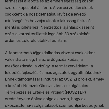
természet állapota és az emberi egészség között
szoros kapcsolat áll fenn. A városi zöldterületek
csökkentik a hőszigethatást, javítják a levegő
minőségét és hozzájárulnak a lakosság fizikai és
mentális jóllétéhez. Nemzetközi ajánlások szerint
ezért a városi területek legalább 30 százalékát
érdemes zöldfelületekkel borítani.
A fenntartható tájgazdálkodás viszont csak akkor
valósítható meg, ha az erdőgazdálkodás, a
mezőgazdaság, a vízügy, a természetvédelem, a
településfejlesztés és más ágazatok együttműködnek.
Ennek támogatására indult el az ÖSZ-ZI projekt, amely
a korábbi Nemzeti Ökoszisztéma-szolgáltatás
Térképezés és Értékelés Projekt (NÖSZTÉP)
eredményeire építve dolgozik azon, hogy az
ökoszisztéma-szolgáltatások szempontjai beépüljenek