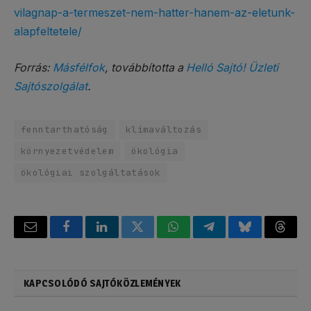
vilagnap-a-termeszet-nem-hatter-hanem-az-eletunk-
alapfeltetele/
Forrás:
Másfélfok
, továbbította a
Helló Sajtó! Üzleti
Sajtószolgálat
.
fenntarthatóság
klímaváltozás
környezetvédelem
ökológia
ökológiai szolgáltatások
Email
Facebook
LinkedIn
Twitter
WhatsApp
Telegram
Bluesky
Threa
KAPCSOLÓDÓ SAJTÓKÖZLEMÉNYEK