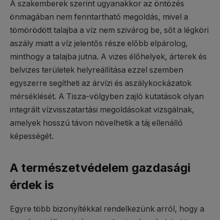
A szakemberek szerint ugyanakkor az öntözés
önmagában nem fenntartható megoldás, mivel a
tömörödött talajba a víz nem szivárog be, sőt a légköri
aszály miatt a víz jelentős része előbb elpárolog,
minthogy a talajba jutna. A vizes élőhelyek, árterek és
belvizes területek helyreállítása ezzel szemben
egyszerre segítheti az árvízi és aszálykockázatok
mérséklését. A Tisza-völgyben zajló kutatások olyan
integrált vízvisszatartási megoldásokat vizsgálnak,
amelyek hosszú távon növelhetik a táj ellenálló
képességét.
A természetvédelem gazdasági
érdek is
Egyre több bizonyítékkal rendelkezünk arról, hogy a