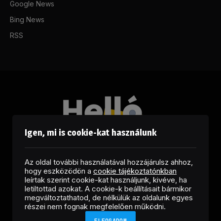
Google News
Bing News
RSS
Igen, mi is cookie-kat használunk
Az oldal további használatával hozzájárulsz ahhoz,
hogy eszközödön a
cookie tájékoztatónkban
leírtak szerint cookie-kat használjunk, kivéve, ha
letiltottad azokat. A cookie-k beállításait bármikor
megváltoztathatod, de nélkülük az oldalunk egyes
Facebook
LinkedIn
X
RSS
részei nem fognak megfelelően működni.
(Twitter)