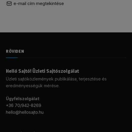
e-mail cím megtekintése
RÖVIDEN
Helló Sajtó! Üzleti Sajtószolgálat
Üzleti sajtóközlemények publikálása, terjesztése és
eredményességük mérése.
Ügyfélszolgálat
:
+36 70/942-8269
hello@hellosajto.hu