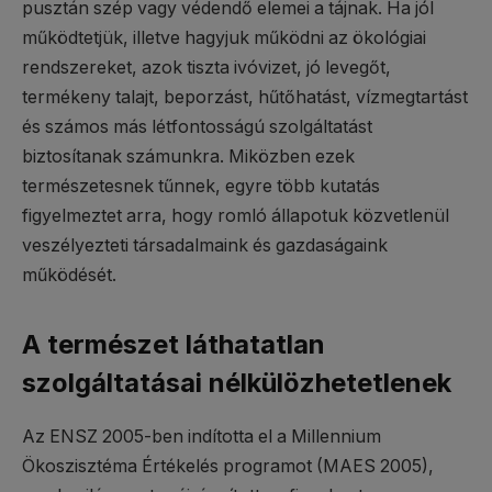
pusztán szép vagy védendő elemei a tájnak. Ha jól
működtetjük, illetve hagyjuk működni az ökológiai
rendszereket, azok tiszta ivóvizet, jó levegőt,
termékeny talajt, beporzást, hűtőhatást, vízmegtartást
és számos más létfontosságú szolgáltatást
biztosítanak számunkra. Miközben ezek
természetesnek tűnnek, egyre több kutatás
figyelmeztet arra, hogy romló állapotuk közvetlenül
veszélyezteti társadalmaink és gazdaságaink
működését.
A természet láthatatlan
szolgáltatásai nélkülözhetetlenek
Az ENSZ 2005-ben indította el a Millennium
Ökoszisztéma Értékelés programot (MAES 2005),