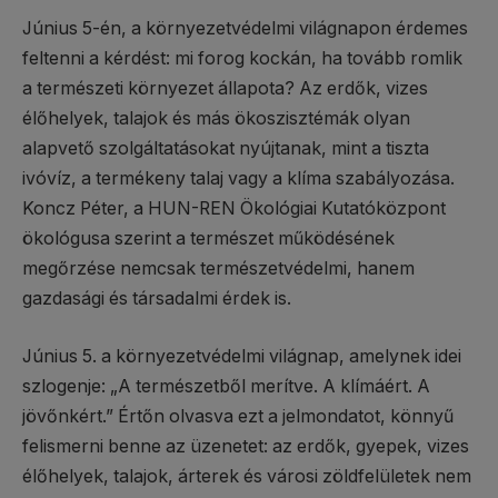
Június 5-én, a környezetvédelmi világnapon érdemes
feltenni a kérdést: mi forog kockán, ha tovább romlik
a természeti környezet állapota? Az erdők, vizes
élőhelyek, talajok és más ökoszisztémák olyan
alapvető szolgáltatásokat nyújtanak, mint a tiszta
ivóvíz, a termékeny talaj vagy a klíma szabályozása.
Koncz Péter, a HUN-REN Ökológiai Kutatóközpont
ökológusa szerint a természet működésének
megőrzése nemcsak természetvédelmi, hanem
gazdasági és társadalmi érdek is.
Június 5. a környezetvédelmi világnap, amelynek idei
szlogenje: „A természetből merítve. A klímáért. A
jövőnkért.” Értőn olvasva ezt a jelmondatot, könnyű
felismerni benne az üzenetet: az erdők, gyepek, vizes
élőhelyek, talajok, árterek és városi zöldfelületek nem