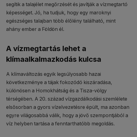
segítik a talajélet megőrzését és javítják a vízmegtartó
képességet. Jó, ha tudjuk, hogy egy maroknyi
egészséges talajban több élőlény található, mint
ahány ember a Földön él.
A vízmegtartás lehet a
klímaalkalmazkodás kulcsa
A klímaváltozás egyik legsúlyosabb hazai
következménye a tájak fokozódó kiszáradása,
különösen a Homokhátság és a Tisza-völgy
térségében. A 20. század vízgazdálkodási szemlélete
elsősorban a gyors vízelvezetésre épült, ma azonban
egyre világosabbá válik, hogy a jövő szempontjából a
víz helyben tartása a fenntarthatóbb megoldás.