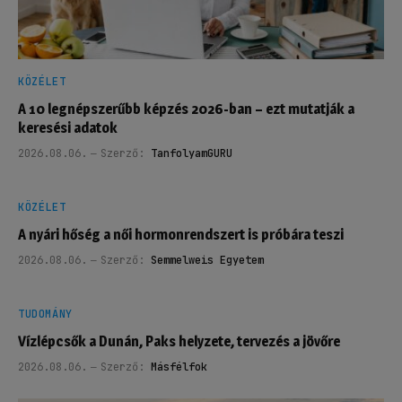
KÖZÉLET
A 10 legnépszerűbb képzés 2026-ban – ezt mutatják a
keresési adatok
2026.08.06.
Szerző:
TanfolyamGURU
KÖZÉLET
A nyári hőség a női hormonrendszert is próbára teszi
2026.08.06.
Szerző:
Semmelweis Egyetem
TUDOMÁNY
Vízlépcsők a Dunán, Paks helyzete, tervezés a jövőre
2026.08.06.
Szerző:
Másfélfok