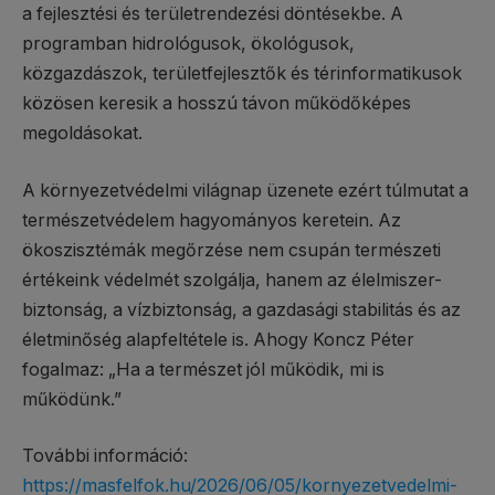
a fejlesztési és területrendezési döntésekbe. A
programban hidrológusok, ökológusok,
közgazdászok, területfejlesztők és térinformatikusok
közösen keresik a hosszú távon működőképes
megoldásokat.
A környezetvédelmi világnap üzenete ezért túlmutat a
természetvédelem hagyományos keretein. Az
ökoszisztémák megőrzése nem csupán természeti
értékeink védelmét szolgálja, hanem az élelmiszer-
biztonság, a vízbiztonság, a gazdasági stabilitás és az
életminőség alapfeltétele is. Ahogy Koncz Péter
fogalmaz: „Ha a természet jól működik, mi is
működünk.”
További információ:
https://masfelfok.hu/2026/06/05/kornyezetvedelmi-