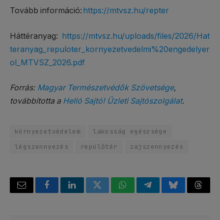
Tovább információ:
https://mtvsz.hu/repter
Háttéranyag:
https://mtvsz.hu/uploads/files/2026/Hat
teranyag_repuloter_kornyezetvedelmi%20engedelyer
ol_MTVSZ_2026.pdf
Forrás:
Magyar Természetvédők Szövetsége
,
továbbította a
Helló Sajtó! Üzleti Sajtószolgálat
.
környezetvédelem
lakosság egészsége
légszennyezés
repülőtér
zajszennyezés
Email
Facebook
LinkedIn
Twitter
WhatsApp
Telegram
Bluesky
Threa