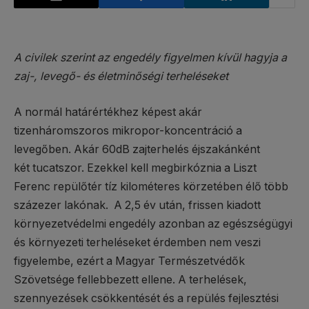
A civilek szerint az engedély figyelmen kívül hagyja a
zaj-, levegő- és életminőségi terheléseket
A normál határértékhez képest akár
tizenháromszoros mikropor-koncentráció a
levegőben. Akár 60dB zajterhelés éjszakánként
két tucatszor. Ezekkel kell megbirkóznia a Liszt
Ferenc repülőtér tíz kilométeres körzetében élő több
százezer lakónak. A 2,5 év után, frissen kiadott
környezetvédelmi engedély azonban az egészségügyi
és környezeti terheléseket érdemben nem veszi
figyelembe, ezért a Magyar Természetvédők
Szövetsége fellebbezett ellene. A terhelések,
szennyezések csökkentését és a repülés fejlesztési