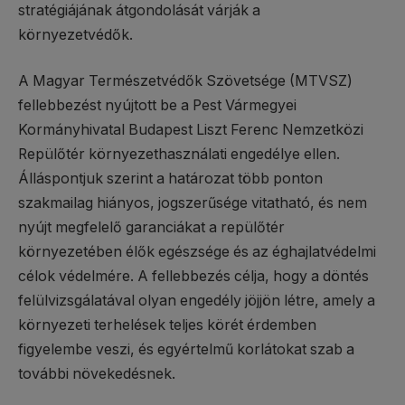
stratégiájának átgondolását várják a
környezetvédők.
A Magyar Természetvédők Szövetsége (MTVSZ)
fellebbezést nyújtott be a Pest Vármegyei
Kormányhivatal Budapest Liszt Ferenc Nemzetközi
Repülőtér környezethasználati engedélye ellen.
Álláspontjuk szerint a határozat több ponton
szakmailag hiányos, jogszerűsége vitatható, és nem
nyújt megfelelő garanciákat a repülőtér
környezetében élők egészsége és az éghajlatvédelmi
célok védelmére. A fellebbezés célja, hogy a döntés
felülvizsgálatával olyan engedély jöjjön létre, amely a
környezeti terhelések teljes körét érdemben
figyelembe veszi, és egyértelmű korlátokat szab a
további növekedésnek.