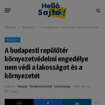
Főoldal
»
Közélet
»
A budapesti repülőtér környezetvédelmi engedélye nem védi a lakosságot és a környezetet
KÖZÉLET
A budapesti repülőtér
környezetvédelmi engedélye
nem védi a lakosságot és a
környezetet
Szerző:
Magyar Természetvédők Szövetsége
2026.06.04.
3 perc