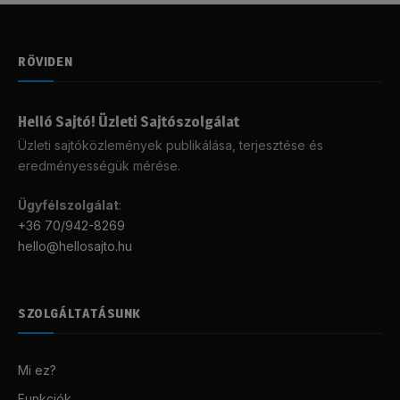
RÖVIDEN
Helló Sajtó! Üzleti Sajtószolgálat
Üzleti sajtóközlemények publikálása, terjesztése és
eredményességük mérése.
Ügyfélszolgálat
:
+36 70/942-8269
hello@hellosajto.hu
SZOLGÁLTATÁSUNK
Mi ez?
Funkciók