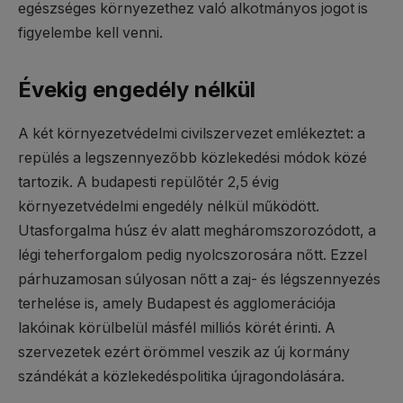
egészséges környezethez való alkotmányos jogot is
figyelembe kell venni.
Évekig engedély nélkül
A két környezetvédelmi civilszervezet emlékeztet: a
repülés a legszennyezőbb közlekedési módok közé
tartozik. A budapesti repülőtér 2,5 évig
környezetvédelmi engedély nélkül működött.
Utasforgalma húsz év alatt megháromszorozódott, a
légi teherforgalom pedig nyolcszorosára nőtt. Ezzel
párhuzamosan súlyosan nőtt a zaj- és légszennyezés
terhelése is, amely Budapest és agglomerációja
lakóinak körülbelül másfél milliós körét érinti. A
szervezetek ezért örömmel veszik az új kormány
szándékát a közlekedéspolitika újragondolására.