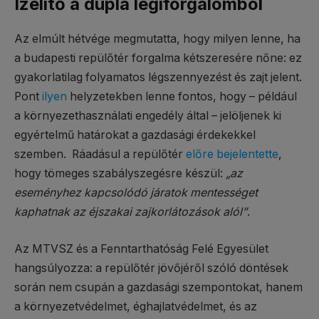
Ízelítő a dupla légiforgalomból
Az elmúlt hétvége megmutatta, hogy milyen lenne, ha
a budapesti repülőtér forgalma kétszeresére nőne: ez
gyakorlatilag folyamatos légszennyezést és zajt jelent.
Pont
ilyen
helyzetekben lenne fontos, hogy – például
a környezethasználati engedély által – jelöljenek ki
egyértelmű határokat a gazdasági érdekekkel
szemben. Ráadásul a repülőtér
előre bejelentette
,
hogy tömeges szabályszegésre készül:
„az
eseményhez kapcsolódó járatok mentességet
kaphatnak az éjszakai zajkorlátozások alól”
.
Az MTVSZ és a Fenntarthatóság Felé Egyesület
hangsúlyozza: a repülőtér jövőjéről szóló döntések
során nem csupán a gazdasági szempontokat, hanem
a környezetvédelmet, éghajlatvédelmet, és az