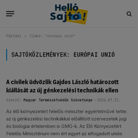
Főoldal
»
Címke: "európai unió"
SAJTÓKÖZLEMÉNYEK:
EURÓPAI UNIÓ
A civilek üdvözlik Gajdos László határozott
kiállását az új génkezelési technikák ellen
Szerző:
Magyar Természetvédők Szövetsége
2026.07.31.
Az élő környezetért felelős miniszter egyértelművé tette:
az új génkezelési technikákkal előállított szervezetek jogi
és biológiai értelemben is GMO-k. Az Élő Környezetért
Felelős Minisztérium nem ért egyet az elfogadott uniós