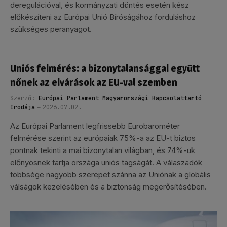
deregulációval, és kormányzati döntés esetén kész
előkészíteni az Európai Unió Bíróságához forduláshoz
szükséges peranyagot.
Uniós felmérés: a bizonytalansággal együtt
nőnek az elvárások az EU-val szemben
Szerző:
Európai Parlament Magyarországi Kapcsolattartó
Irodája
2026.07.02.
Az Európai Parlament legfrissebb Eurobarométer
felmérése szerint az európaiak 75%-a az EU-t biztos
pontnak tekinti a mai bizonytalan világban, és 74%-uk
előnyösnek tartja országa uniós tagságát. A válaszadók
többsége nagyobb szerepet szánna az Uniónak a globális
válságok kezelésében és a biztonság megerősítésében.