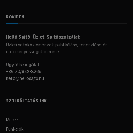
RÖVIDEN
Helló Sajtó! Üzleti Sajtószolgálat
Üzleti sajtóközlemények publikálása, terjesztése és
eredményességük mérése.
Ügyfélszolgálat
:
+36 70/942-8269
hello@hellosajto.hu
SZOLGÁLTATÁSUNK
Mi ez?
Funkciók