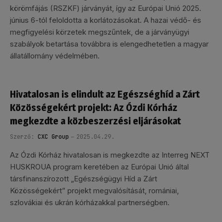
körömfájás (RSZKF) járványát, így az Európai Unió 2025.
június 6-tól feloldotta a korlátozásokat. A hazai védő- és
megfigyelési körzetek megszűntek, de a járványügyi
szabályok betartása továbbra is elengedhetetlen a magyar
állatállomány védelmében.
Hivatalosan is elindult az Egészséghíd a Zárt
Közösségekért projekt: Az Ózdi Kórház
megkezdte a közbeszerzési eljárásokat
Szerző:
CXC Group
2025.04.29.
Az Ózdi Kórház hivatalosan is megkezdte az Interreg NEXT
HUSKROUA program keretében az Európai Unió által
társfinanszírozott „Egészségügyi Híd a Zárt
Közösségekért” projekt megvalósítását, romániai,
szlovákiai és ukrán kórházakkal partnerségben.