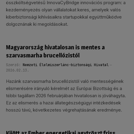
összköltségvetésű InnovaCyBridge innovációs program: a
kezdeményezés olyan vállalatokat keres, amelyek valós
kiberbiztonsági kihívásaikra startupokkal együttműködve
dolgoznának ki megoldásokat.
Magyarország hivatalosan is mentes a
szarvasmarha brucellózistól
Szerző:
Nemzeti Élelmiszerlánc-biztonsági Hivatal
2026.02.13.
Hazánk szarvasmarha brucellózistól való mentességének
elismerésére irányuló kérelmét az Európai Bizottság és a
többi tagállam 2026 februárjában hivatalosan is jóváhagyta.
Ez az elismerés a hazai állategészségügyi intézkedések
hosszú távú, következetes végrehajtásának eredménye.
Kijött az Ember energetikai agytröszt friss