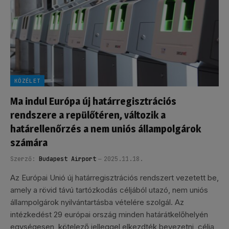
KÖZÉLET
Ma indul Európa új határregisztrációs
rendszere a repülőtéren, változik a
határellenőrzés a nem uniós állampolgárok
számára
Szerző:
Budapest Airport
2025.11.18.
Az Európai Unió új határregisztrációs rendszert vezetett be,
amely a rövid távú tartózkodás céljából utazó, nem uniós
állampolgárok nyilvántartásba vételére szolgál. Az
intézkedést 29 európai ország minden határátkelőhelyén
egységesen, kötelező jelleggel elkezdték bevezetni, célja