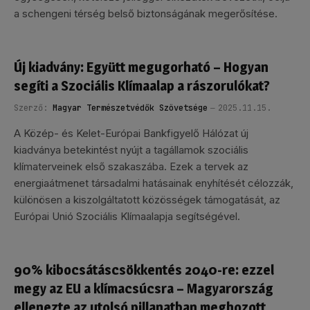
a schengeni térség belső biztonságának megerősítése.
Új kiadvány: Együtt megugorható – Hogyan
segíti a Szociális Klímaalap a rászorulókat?
Szerző:
Magyar Természetvédők Szövetsége
2025.11.15.
A Közép- és Kelet-Európai Bankfigyelő Hálózat új
kiadványa betekintést nyújt a tagállamok szociális
klímaterveinek első szakaszába. Ezek a tervek az
energiaátmenet társadalmi hatásainak enyhítését célozzák,
különösen a kiszolgáltatott közösségek támogatását, az
Európai Unió Szociális Klímaalapja segítségével.
90% kibocsátáscsökkentés 2040-re: ezzel
megy az EU a klímacsúcsra – Magyarország
ellenezte az utolsó pillanatban meghozott