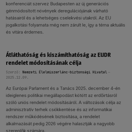
konferenciát szervez Budapesten az új generációs
génmódosított növények deregulációjának várható
hatásairól és a lehetséges cselekvési utakról. Az EU
jogalkotási folyamata még nem zárult le, így a téma aktuális
és vitára érdemes.
Átláthatóság és kiszámíthatóság az EUDR
rendelet módosításának célja
Szerző:
Nemzeti Élelmiszerlánc-biztonsági Hivatal
2025.12.09.
Az Európai Parlament és a Tanács 2025. december 4-én
ideiglenes politikai megállapodást kötött az erdőirtásról
szóló uniós rendelet módosításáról. A változások célja az
adminisztratív terhek csökkentése és az informatikai
rendszer működésének biztosítása, a rendelet
alkalmazását pedig 2026 végére halasztják a nagyobb
szereplők számára.