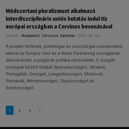
Módszertani pluralizmust alkalmazó
interdiszciplináris uniós kutatás indul tíz
európai országban a Corvinus bevonásával
Szerző:
Budapesti Corvinus Egyetem
2025.04.16.
A projekt történeti, politológiai és szociológiai szempontból
elemzi az Európai Unió és a Keleti Partnerség országainak
demokráciáit, a polgárok politikai részvételét. E vizsgált
országok között találjuk Spanyolországot, Ukrajnát,
Portugáliát, Georgiát, Lengyelországot, Moldovát,
Romániát, Németországot, Olaszországot és
Svédországot.
Következő
1
2
3