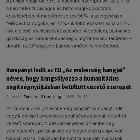
Az uniós polgárok 68%-a nagyobb szerepet vár az EU-tól
a nemzetközi válságok és biztonsági kockázatok
kezelésében. A megkérdezettek 90%-a az egységes
fellépést támogatja, és 77%-uk több eszközt adna az EU-
nak a globális kihívások kezelésére. A védelem, biztonság,
gazdaság és versenyképesség a legfontosabb területek –
derül ki az EP legújabb Eurobarométer felméréséből.
Kampányt indít az EU „Az emberség hangjai”
néven, hogy hangsúlyozza a humanitárius
segítségnyújtásban betöltött vezető szerepét
Szerző:
Európai Bizottság
2025.08.19.
Az Európai Unió „Az emberség hangjai” kampányt indít,
hogy kiemelje humanitárius segítségnyújtásban betöltött
vezető szerepét. A kezdeményezés az emberség,
semlegesség, pártatlanság és függetlenség alapelveit
hangsúlyozza, miközben bemutatja a segélymunkások