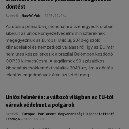
döntést
Szerző:
Másfélfok
2025.11.06.
Az utolsó pillanatban, mondhatni a tizenegyedik órában
sikerült az uniós környezetvédelmi minisztereknek
megegyezniük az Európai Unió új, 2040-ig szóló
klímacéljairól és nemzetközi vállalásairól. Így az EU már
nem üres kézzel érkezik a brazíliai Belémben kezdődő
COP30 klímacsúcsra. A tagállamok 90 százalékos
kibocsátáscsökkentést vállaltak 2040-re, ám a döntés
jelentős engedmények árán született meg.
Uniós felmérés: a változó világban az EU-tól
várnak védelmet a polgárok
Szerző:
Európai Parlament Magyarországi Kapcsolattartó
Irodája
2025.09.04.