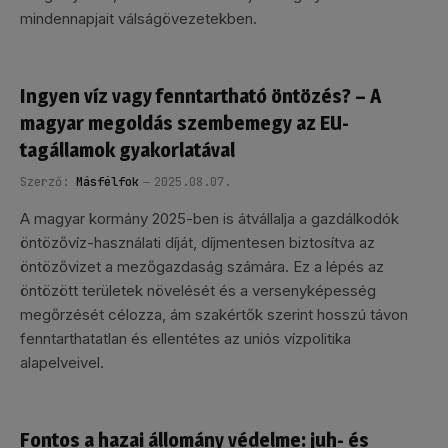
mindennapjait válságövezetekben.
Ingyen víz vagy fenntartható öntözés? – A
magyar megoldás szembemegy az EU-
tagállamok gyakorlatával
Szerző:
Másfélfok
2025.08.07.
A magyar kormány 2025-ben is átvállalja a gazdálkodók
öntözővíz-használati díját, díjmentesen biztosítva az
öntözővizet a mezőgazdaság számára. Ez a lépés az
öntözött területek növelését és a versenyképesség
megőrzését célozza, ám szakértők szerint hosszú távon
fenntarthatatlan és ellentétes az uniós vízpolitika
alapelveivel.
Fontos a hazai állomány védelme: juh- és