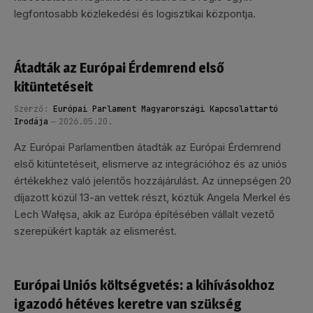
legfontosabb közlekedési és logisztikai központja.
Átadták az Európai Érdemrend első
kitüntetéseit
Szerző:
Európai Parlament Magyarországi Kapcsolattartó
Irodája
2026.05.20.
Az Európai Parlamentben átadták az Európai Érdemrend
első kitüntetéseit, elismerve az integrációhoz és az uniós
értékekhez való jelentős hozzájárulást. Az ünnepségen 20
díjazott közül 13-an vettek részt, köztük Angela Merkel és
Lech Wałęsa, akik az Európa építésében vállalt vezető
szerepükért kapták az elismerést.
Európai Uniós költségvetés: a kihívásokhoz
igazodó hétéves keretre van szükség