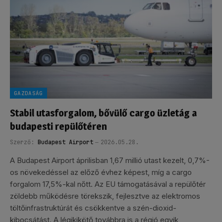
GAZDASÁG
Stabil utasforgalom, bővülő cargo üzletág a
budapesti repülőtéren
Szerző:
Budapest Airport
2026.05.28.
A Budapest Airport áprilisban 1,67 millió utast kezelt, 0,7%-
os növekedéssel az előző évhez képest, míg a cargo
forgalom 17,5%-kal nőtt. Az EU támogatásával a repülőtér
zöldebb működésre törekszik, fejlesztve az elektromos
töltőinfrastruktúrát és csökkentve a szén-dioxid-
kibocsátást. A légikikötő továbbra is a régió egyik