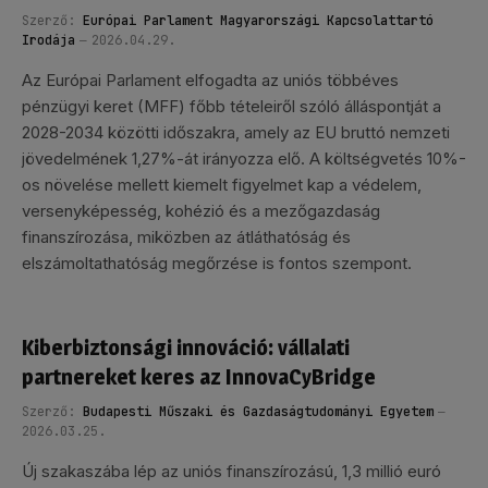
Szerző:
Európai Parlament Magyarországi Kapcsolattartó
Irodája
2026.04.29.
Az Európai Parlament elfogadta az uniós többéves
pénzügyi keret (MFF) főbb tételeiről szóló álláspontját a
2028-2034 közötti időszakra, amely az EU bruttó nemzeti
jövedelmének 1,27%-át irányozza elő. A költségvetés 10%-
os növelése mellett kiemelt figyelmet kap a védelem,
versenyképesség, kohézió és a mezőgazdaság
finanszírozása, miközben az átláthatóság és
elszámoltathatóság megőrzése is fontos szempont.
Kiberbiztonsági innováció: vállalati
partnereket keres az InnovaCyBridge
Szerző:
Budapesti Műszaki és Gazdaságtudományi Egyetem
2026.03.25.
Új szakaszába lép az uniós finanszírozású, 1,3 millió euró