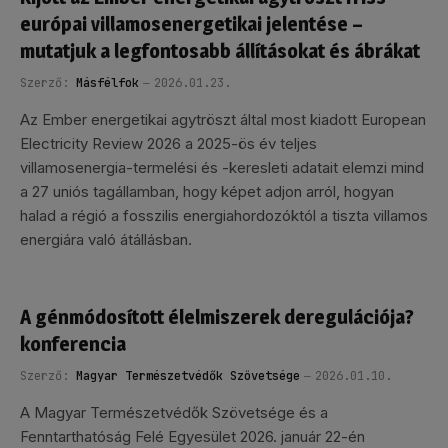
európai villamosenergetikai jelentése –
mutatjuk a legfontosabb állításokat és ábrákat
Szerző:
Másfélfok
2026.01.23.
Az Ember energetikai agytröszt által most kiadott European
Electricity Review 2026 a 2025-ös év teljes
villamosenergia-termelési és -keresleti adatait elemzi mind
a 27 uniós tagállamban, hogy képet adjon arról, hogyan
halad a régió a fosszilis energiahordozóktól a tiszta villamos
energiára való átállásban.
A génmódosított élelmiszerek deregulációja?
konferencia
Szerző:
Magyar Természetvédők Szövetsége
2026.01.10.
A Magyar Természetvédők Szövetsége és a
Fenntarthatóság Felé Egyesület 2026. január 22-én