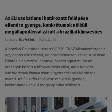
Az EU szokatlanul határozott fellépése
ellenére gyenge, konkrétumok nélküli
megállapodással zárult a brazíliai klímacsúcs
Szerző:
Másfélfok
2025.11.24.
A brazíliai Belémben tartott COP30 ENSZ klímakonferencia
egy napos csúszással, de eredményesen zárult. A Mutirao
Döntés elnevezésű csomag összefogást mutat az
országok között a klímaváltozás ellen, ám a konkrét
intézkedések hiánya miatt a gyors fellépés kérdéses
marad. Az EU erős fellépése mellett is gyenge,
konkrétumok nélküli megállapodás született.