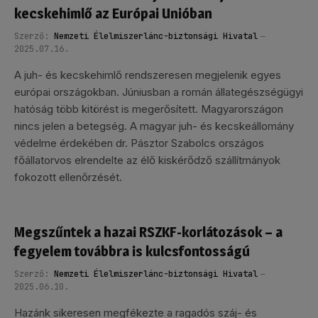
kecskehimlő az Európai Unióban
Szerző:
Nemzeti Élelmiszerlánc-biztonsági Hivatal
2025.07.16.
A juh- és kecskehimlő rendszeresen megjelenik egyes
európai országokban. Júniusban a román állategészségügyi
hatóság több kitörést is megerősített. Magyarországon
nincs jelen a betegség. A magyar juh- és kecskeállomány
védelme érdekében dr. Pásztor Szabolcs országos
főállatorvos elrendelte az élő kiskérődző szállítmányok
fokozott ellenőrzését.
Megszűntek a hazai RSZKF-korlátozások – a
fegyelem továbbra is kulcsfontosságú
Szerző:
Nemzeti Élelmiszerlánc-biztonsági Hivatal
2025.06.10.
Hazánk sikeresen megfékezte a ragadós száj- és