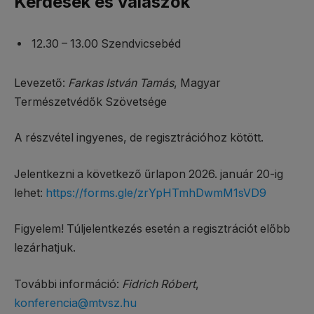
Kérdések és válaszok
12.30 – 13.00 Szendvicsebéd
Levezető:
Farkas István Tamás
, Magyar
Természetvédők Szövetsége
A részvétel ingyenes, de regisztrációhoz kötött.
Jelentkezni a következő űrlapon 2026. január 20-ig
lehet:
https://forms.gle/zrYpHTmhDwmM1sVD9
Figyelem! Túljelentkezés esetén a regisztrációt előbb
lezárhatjuk.
További információ:
Fidrich Róbert
,
konferencia@mtvsz.hu