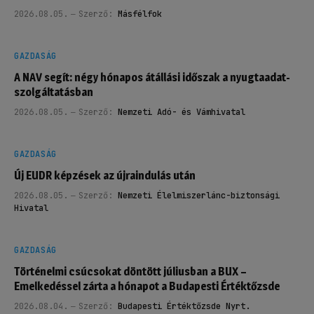
2026.08.05.
Szerző:
Másfélfok
GAZDASÁG
A NAV segít: négy hónapos átállási időszak a nyugtaadat-
szolgáltatásban
2026.08.05.
Szerző:
Nemzeti Adó- és Vámhivatal
GAZDASÁG
Új EUDR képzések az újraindulás után
2026.08.05.
Szerző:
Nemzeti Élelmiszerlánc-biztonsági
Hivatal
GAZDASÁG
Történelmi csúcsokat döntött júliusban a BUX –
Emelkedéssel zárta a hónapot a Budapesti Értéktőzsde
2026.08.04.
Szerző:
Budapesti Értéktőzsde Nyrt.