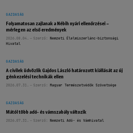
GAZDASÁG
Folyamatosan zajlanak a Nébih nyári ellenőrzései –
mérlegen az első eredmények
2026.08.04.
Szerző:
Nemzeti Élelmiszerlánc-biztonsági
Hivatal
GAZDASÁG
A civilek üdvözlik Gajdos László határozott kiállását az új
génkezelési technikák ellen
2026.07.31.
Szerző:
Magyar Természetvédők Szövetsége
GAZDASÁG
Mától több adó- és vámszabály változik
2026.07.31.
Szerző:
Nemzeti Adó- és Vámhivatal