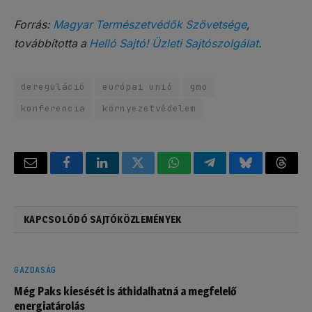
Forrás:
Magyar Természetvédők Szövetsége
,
továbbította a
Helló Sajtó! Üzleti Sajtószolgálat
.
dereguláció
európai unió
gmo
konferencia
környezetvédelem
Email
Facebook
LinkedIn
Twitter
WhatsApp
Telegram
Bluesky
Threa
KAPCSOLÓDÓ SAJTÓKÖZLEMÉNYEK
GAZDASÁG
Még Paks kiesését is áthidalhatná a megfelelő
energiatárolás