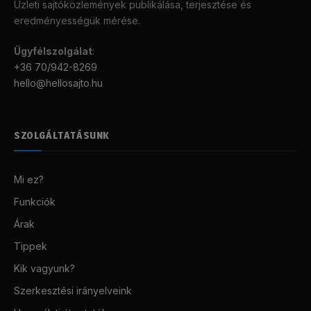
Üzleti sajtóközlemények publikálása, terjesztése és
eredményességük mérése.
Ügyfélszolgálat
:
+36 70/942-8269
hello@hellosajto.hu
SZOLGÁLTATÁSUNK
Mi ez?
Funkciók
Árak
Tippek
Kik vagyunk?
Szerkesztési irányelveink