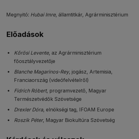
Megnyitó:
Hubai Imre
, államtitkár, Agrárminisztérium
Előadások
Kőrösi Levente
, az Agrárminisztérium
főosztályvezetője
Blanche Magarinos-Rey
, jogász, Artemisia,
Franciaország (videófelvételről)
Fidrich Róbert
, programvezető, Magyar
Természetvédők Szövetsége
Drexler Dóra
, elnökségi tag, IFOAM Europe
Roszík Péter
, Magyar Biokultúra Szövetség