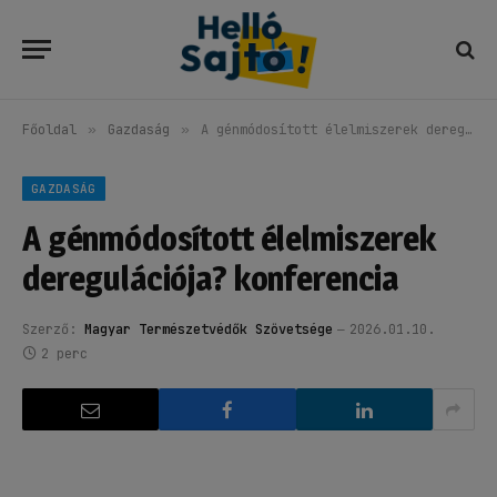
Főoldal
»
Gazdaság
»
A génmódosított élelmiszerek deregulációja? konferencia
GAZDASÁG
A génmódosított élelmiszerek
deregulációja? konferencia
Szerző:
Magyar Természetvédők Szövetsége
2026.01.10.
2 perc