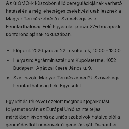
Az új GMO-k küszöbön álló deregulációjának várható
hatásai és a még lehetséges cselekvési utak lesznek a
Magyar Természetvédők Szövetsége és a
Fenntarthatóság Felé Egyesület január 22-i budapesti
konferenciájának fókuszában.
Időpont: 2026. január 22., csütörtök, 10.00 – 13.00
Helyszín: Agrárminisztérium Kupolaterme, 1052
Budapest, Apáczai Csere János u. 9.
Szervezők: Magyar Természetvédők Szövetsége,
Fenntarthatóság Felé Egyesület
Egy két és fél évvel ezelőtt megindult jogalkotási
folyamat során az Európai Unió szinte teljes
mértékben kivonná az uniós szabályok hatálya alól a
génmódosított növények új generációját. December