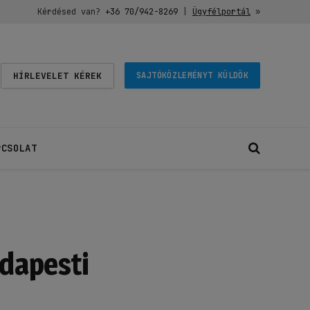
Kérdésed van?
+36 70/942-8269
|
Ügyfélportál
»
HÍRLEVELET KÉREK
SAJTÓKÖZLEMÉNYT KÜLDÖK
PCSOLAT
udapesti