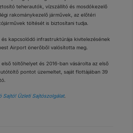
iztosító teherautók, vízszállító és mosdókezelő
égi rakománykezelő járművek, az előtéri
járművek töltését is biztosítani tudja.
 és kapcsolódó infrastruktúrája kivitelezésének
apest Airport önerőből valósította meg.
első töltőhelyet és 2016-ban vásárolta az első
utótöltő pontot üzemeltet, saját flottájában 39
tó.
ó Sajtó! Üzleti Sajtószolgálat
.