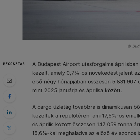
© Buda
A Budapest Airport utasforgalma áprilisban i
MEGOSZTÁS
kezelt, amely 0,7%-os növekedést jelent a
első négy hónapjában összesen 5 831 907 u
mint 2025 januárja és áprilisa között.
A cargo üzletág továbbra is dinamikusan bő
kezeltek a repülőtéren, ami 17,5%-os emelke
és április között összesen 147 059 tonna ár
15,6%-kal meghaladva az előző év azonos 