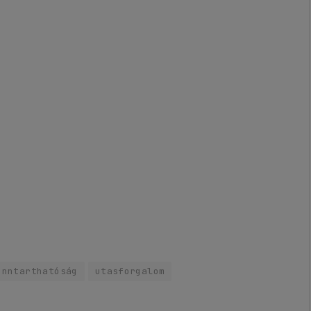
enntarthatóság
utasforgalom