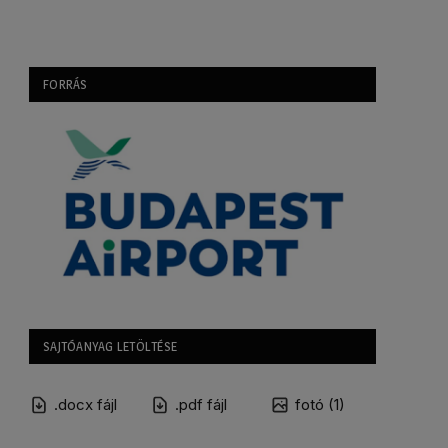
FORRÁS
SAJTÓANYAG LETÖLTÉSE
.docx fájl
.pdf fájl
fotó (1)