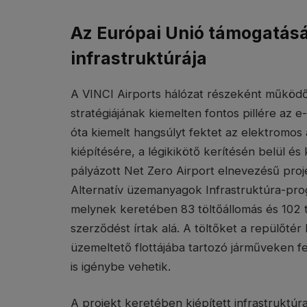
Az Európai Unió támogatásáv
infrastruktúrája
A VINCI Airports hálózat részeként működő
stratégiájának kiemelten fontos pillére az 
óta kiemelt hangsúlyt fektet az elektromos 
kiépítésére, a légikikötő kerítésén belül é
pályázott Net Zero Airport elnevezésű proj
Alternatív üzemanyagok Infrastruktúra-pro
melynek keretében 83 töltőállomás és 102 t
szerződést írtak alá. A töltőket a repülőtér
üzemeltető flottájába tartozó járműveken 
is igénybe vehetik.
A projekt keretében kiépített infrastruktúr