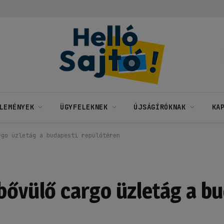
LEMÉNYEK
ÜGYFELEKNEK
ÚJSÁGÍRÓKNAK
KA
rgo üzletág a budapesti repülőtéren
 bővülő cargo üzletág a b