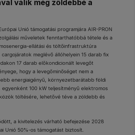
val válik még zöldebbé a
 Európai Unió támogatási programjára AIR-PRON
szolgálási műveletek fenntarthatóbbá tétele és a
osenergia-ellátási és töltőinfrastruktúra
 cargojáratok meglévő állóhelyein 15 darab fix
hidakon 17 darab előkondicionált levegőt
 lényege, hogy a levegőminőséget nem a
sebb energiaigényű, környezetbarátabb földi
, egyenként 100 kW teljesítményű elektromos
szközök töltésére, lehetővé téve a zöldebb és
tt, a kivitelezés várható befejezése 2028
i Unió 50%-os támogatást biztosít.