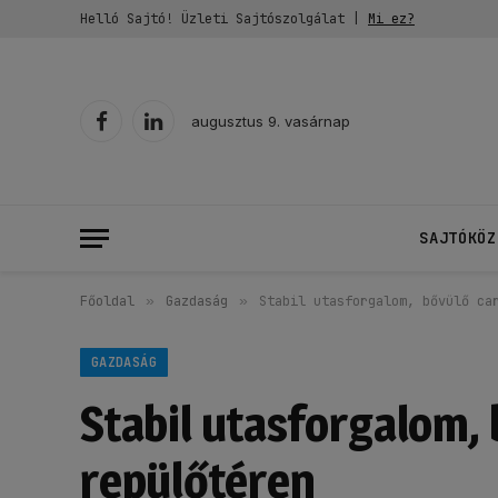
Helló Sajtó! Üzleti Sajtószolgálat |
Mi ez?
augusztus 9. vasárnap
Facebook
LinkedIn
SAJTÓKÖZ
Főoldal
»
Gazdaság
»
Stabil utasforgalom, bővülő ca
GAZDASÁG
Stabil utasforgalom,
repülőtéren