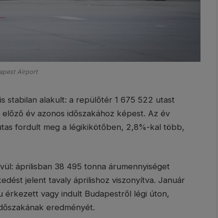
pest Airport
s stabilan alakult: a repülőtér 1 675 522 utast
z előző év azonos időszakához képest. Az év
tas fordult meg a légikikötőben, 2,8%-kal több,
vül: áprilisban 38 495 tonna árumennyiséget
dést jelent tavaly áprilishoz viszonyítva. Január
u érkezett vagy indult Budapestről légi úton,
időszakának eredményét.