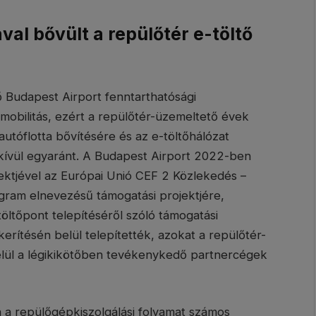
al bővült a repülőtér e-töltő
 Budapest Airport fenntarthatósági
e-mobilitás, ezért a repülőtér-üzemeltető évek
autóflotta bővítésére és az e-töltőhálózat
s kívül egyaránt. A Budapest Airport 2022-ben
ektjével az Európai Unió CEF 2 Közlekedés –
gram elnevezésű támogatási projektjére,
öltőpont telepítéséről szóló támogatási
 kerítésén belül telepítették, azokat a repülőtér-
felül a légikikötőben tevékenykedő partnercégek
a a repülőgépkiszolgálási folyamat számos