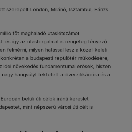
ött szerepelt London, Milánó, Isztambul, Párizs
 millió főt meghaladó utaslétszámot
t, és így az utasforgalmat is rengeteg tényező
ben felmérni, milyen hatással lesz a közel-keleti
nt konkrétan a budapesti repülőtér működésére,
 az idei növekedés fundamentumai erősek, hiszen
nagy hangsúlyt fektetett a diverzifikációra és a
Európán belüli úti célok iránti kereslet
apestet, mint népszerű városi úti célt is