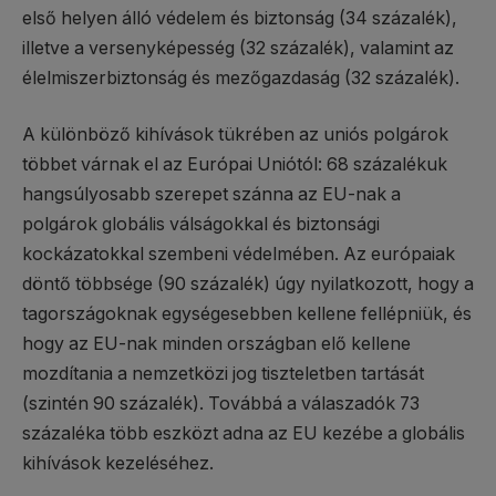
első helyen álló védelem és biztonság (34 százalék),
illetve a versenyképesség (32 százalék), valamint az
élelmiszerbiztonság és mezőgazdaság (32 százalék).
A különböző kihívások tükrében az uniós polgárok
többet várnak el az Európai Uniótól: 68 százalékuk
hangsúlyosabb szerepet szánna az EU-nak a
polgárok globális válságokkal és biztonsági
kockázatokkal szembeni védelmében. Az európaiak
döntő többsége (90 százalék) úgy nyilatkozott, hogy a
tagországoknak egységesebben kellene fellépniük, és
hogy az EU-nak minden országban elő kellene
mozdítania a nemzetközi jog tiszteletben tartását
(szintén 90 százalék). Továbbá a válaszadók 73
százaléka több eszközt adna az EU kezébe a globális
kihívások kezeléséhez.