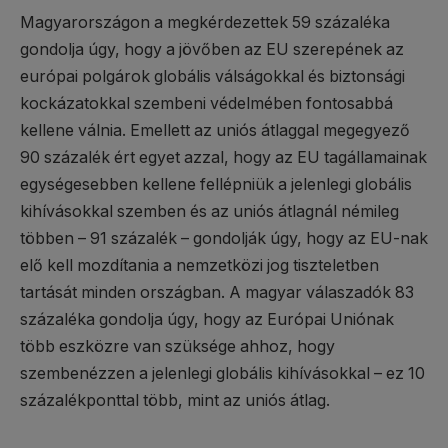
Magyarországon a megkérdezettek 59 százaléka
gondolja úgy, hogy a jövőben az EU szerepének az
európai polgárok globális válságokkal és biztonsági
kockázatokkal szembeni védelmében fontosabbá
kellene válnia. Emellett az uniós átlaggal megegyező
90 százalék ért egyet azzal, hogy az EU tagállamainak
egységesebben kellene fellépniük a jelenlegi globális
kihívásokkal szemben és az uniós átlagnál némileg
többen – 91 százalék – gondolják úgy, hogy az EU-nak
elő kell mozdítania a nemzetközi jog tiszteletben
tartását minden országban. A magyar válaszadók 83
százaléka gondolja úgy, hogy az Európai Uniónak
több eszközre van szüksége ahhoz, hogy
szembenézzen a jelenlegi globális kihívásokkal – ez 10
százalékponttal több, mint az uniós átlag.