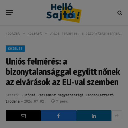
Főoldal
»
Közélet
»
Uniós felmérés: a bizonytalansággal együtt nőnek az elvárások az EU-val szemben
KÖZÉLET
Uniós felmérés: a
bizonytalansággal együtt nőnek
az elvárások az EU-val szemben
Szerző:
Európai Parlament Magyarországi Kapcsolattartó
Irodája
2026.07.02.
7 perc