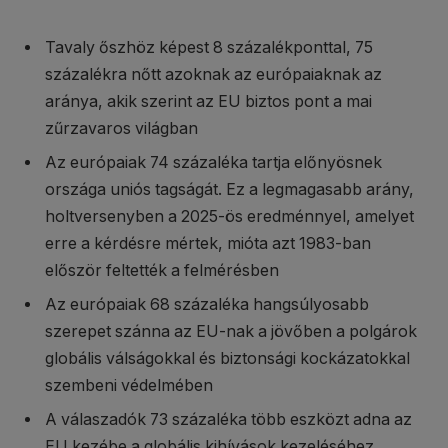
Tavaly őszhöz képest 8 százalékponttal, 75
százalékra nőtt azoknak az európaiaknak az
aránya, akik szerint az EU biztos pont a mai
zűrzavaros világban
Az európaiak 74 százaléka tartja előnyösnek
országa uniós tagságát. Ez a legmagasabb arány,
holtversenyben a 2025-ös eredménnyel, amelyet
erre a kérdésre mértek, mióta azt 1983-ban
először feltették a felmérésben
Az európaiak 68 százaléka hangsúlyosabb
szerepet szánna az EU-nak a jövőben a polgárok
globális válságokkal és biztonsági kockázatokkal
szembeni védelmében
A válaszadók 73 százaléka több eszközt adna az
EU kezébe a globális kihívások kezeléséhez