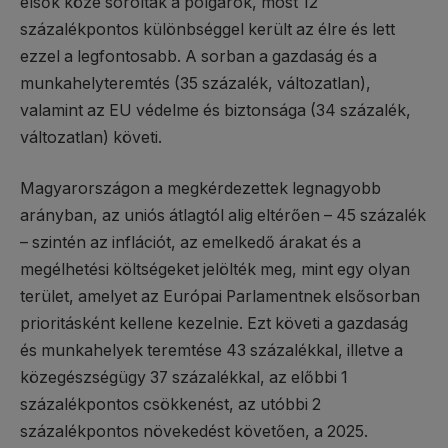
elsők közé sorolták a polgárok, most 12
százalékpontos különbséggel került az élre és lett
ezzel a legfontosabb. A sorban a gazdaság és a
munkahelyteremtés (35 százalék, változatlan),
valamint az EU védelme és biztonsága (34 százalék,
változatlan) követi.
Magyarországon a megkérdezettek legnagyobb
arányban, az uniós átlagtól alig eltérően – 45 százalék
– szintén az inflációt, az emelkedő árakat és a
megélhetési költségeket jelölték meg, mint egy olyan
terület, amelyet az Európai Parlamentnek elsősorban
prioritásként kellene kezelnie. Ezt követi a gazdaság
és munkahelyek teremtése 43 százalékkal, illetve a
közegészségügy 37 százalékkal, az előbbi 1
százalékpontos csökkenést, az utóbbi 2
százalékpontos növekedést követően, a 2025.