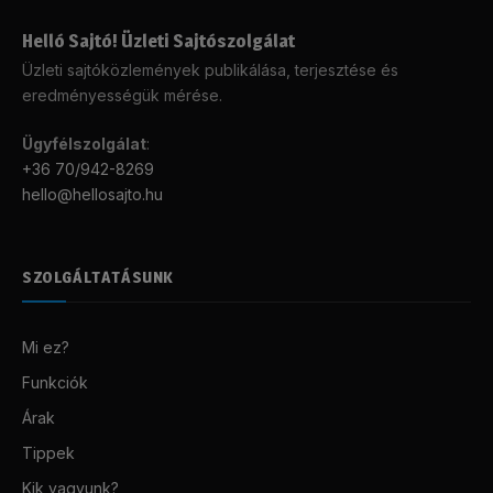
Helló Sajtó! Üzleti Sajtószolgálat
Üzleti sajtóközlemények publikálása, terjesztése és
eredményességük mérése.
Ügyfélszolgálat
:
+36 70/942-8269
hello@hellosajto.hu
SZOLGÁLTATÁSUNK
Mi ez?
Funkciók
Árak
Tippek
Kik vagyunk?