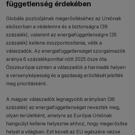
függetlenség érdekében
Globális pozíciójának megerősítéséhez az Uniónak
elsősorban a védelemre és a biztonságra (39
százalék), valamint az energiafüggetlenségre (35
százalék) kellene összpontosítania, vélik a
válaszadók. Az energiafüggetlenséget szorgalmazók
aránya 6 százalékponttal nőtt 2025 ősze óta.
Összeurópai szinten a válaszadók a harmadik helyen
a versenyképesség és a gazdaság erősítését jelölték
meg prioritásként.
A magyar válaszadók legnagyobb arányban (36
százalék) az energiafüggetlenséget nevezték meg,
olyan területként, amelyre az Európai Uniónak
hangsúlyt kellene helyeznie ahhoz, hogy megerősítse
helyét a világban. Ezt követi az EU egészére nézve