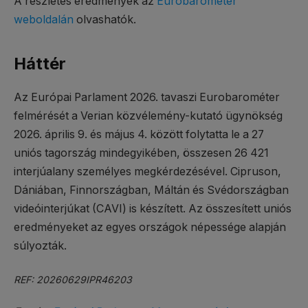
A részletes eredmények az
Eurobarométer
weboldalán
olvashatók.
Háttér
Az Európai Parlament 2026. tavaszi Eurobarométer
felmérését a Verian közvélemény-kutató ügynökség
2026. április 9. és május 4. között folytatta le a 27
uniós tagország mindegyikében, összesen 26 421
interjúalany személyes megkérdezésével. Cipruson,
Dániában, Finnországban, Máltán és Svédországban
videóinterjúkat (CAVI) is készített. Az összesített uniós
eredményeket az egyes országok népessége alapján
súlyozták.
REF: 20260629IPR46203