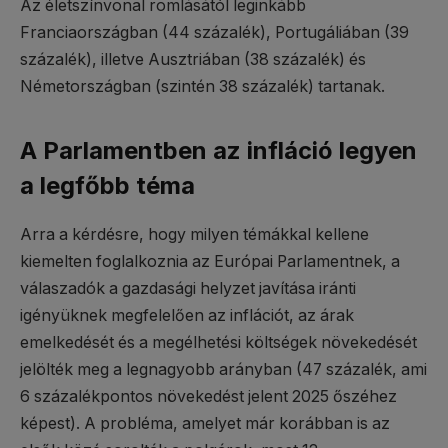
Az életszínvonal romlásától leginkább
Franciaországban (44 százalék), Portugáliában (39
százalék), illetve Ausztriában (38 százalék) és
Németországban (szintén 38 százalék) tartanak.
A Parlamentben az infláció legyen
a legfőbb téma
Arra a kérdésre, hogy milyen témákkal kellene
kiemelten foglalkoznia az Európai Parlamentnek, a
válaszadók a gazdasági helyzet javítása iránti
igényüknek megfelelően az inflációt, az árak
emelkedését és a megélhetési költségek növekedését
jelölték meg a legnagyobb arányban (47 százalék, ami
6 százalékpontos növekedést jelent 2025 őszéhez
képest). A probléma, amelyet már korábban is az