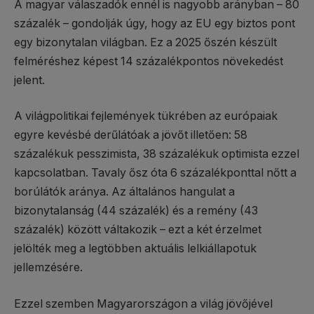
A magyar válaszadók ennél is nagyobb arányban – 80
százalék – gondolják úgy, hogy az EU egy biztos pont
egy bizonytalan világban. Ez a 2025 őszén készült
felméréshez képest 14 százalékpontos növekedést
jelent.
A világpolitikai fejlemények tükrében az európaiak
egyre kevésbé derűlátóak a jövőt illetően: 58
százalékuk pesszimista, 38 százalékuk optimista ezzel
kapcsolatban. Tavaly ősz óta 6 százalékponttal nőtt a
borúlátók aránya. Az általános hangulat a
bizonytalanság (44 százalék) és a remény (43
százalék) között váltakozik – ezt a két érzelmet
jelölték meg a legtöbben aktuális lelkiállapotuk
jellemzésére.
Ezzel szemben Magyarországon a világ jövőjével