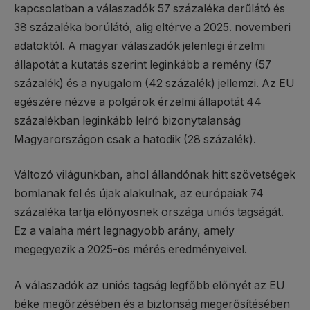
kapcsolatban a válaszadók 57 százaléka derűlátó és
38 százaléka borúlátó, alig eltérve a 2025. novemberi
adatoktól. A magyar válaszadók jelenlegi érzelmi
állapotát a kutatás szerint leginkább a remény (57
százalék) és a nyugalom (42 százalék) jellemzi. Az EU
egészére nézve a polgárok érzelmi állapotát 44
százalékban leginkább leíró bizonytalanság
Magyarországon csak a hatodik (28 százalék).
Változó világunkban, ahol állandónak hitt szövetségek
bomlanak fel és újak alakulnak, az európaiak 74
százaléka tartja előnyösnek országa uniós tagságát.
Ez a valaha mért legnagyobb arány, amely
megegyezik a 2025-ös mérés eredményeivel.
A válaszadók az uniós tagság legfőbb előnyét az EU
béke megőrzésében és a biztonság megerősítésében