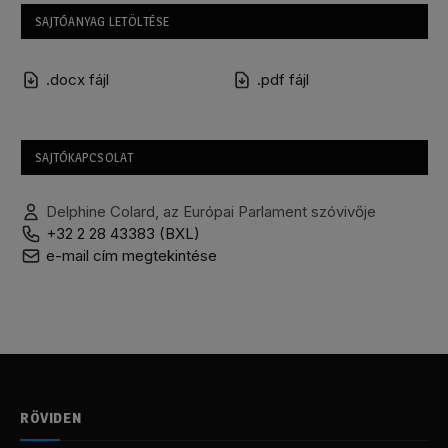
SAJTÓANYAG LETÖLTÉSE
.docx fájl
.pdf fájl
SAJTÓKAPCSOLAT
Delphine Colard, az Európai Parlament szóvivője
+32 2 28 43383 (BXL)
e-mail cím megtekintése
RÖVIDEN