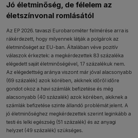
Jó életminőség, de félelem az
életszínvonal romlásától
Az EP 2026. tavaszi Eurobarométer felmérése arra is
rákérdezett, hogy milyennek látják a polgárok az
életminőséget az EU-ban. Általában véve pozitív
válaszok érkeztek: a megkérdezettek 83 százaléka
elégedett saját életminőségével, 17 százalékuk nem.
Az elégedettség aránya viszont már jóval alacsonyabb
(69 százalék) azok körében, akiknek időről időre
gondot okoz a havi számlák befizetése és még
alacsonyabb (40 százalék) azok körében, akiknek a
számlák befizetése szinte állandó problémát jelent. A
jó életminőséghez megkérdezettek szerint leginkább a
testi és lelki egészség (51 százalék) és az anyagi
helyzet (49 százalék) szükséges.