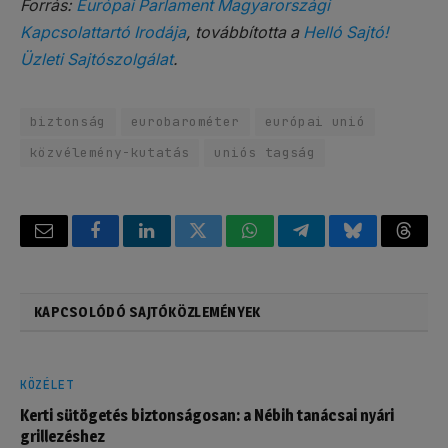
Forrás:
Európai Parlament Magyarországi
Kapcsolattartó Irodája
, továbbította a
Helló Sajtó!
Üzleti Sajtószolgálat
.
biztonság
eurobarométer
európai unió
közvélemény-kutatás
uniós tagság
Email
Facebook
LinkedIn
Twitter
WhatsApp
Telegram
Bluesky
Threa
KAPCSOLÓDÓ SAJTÓKÖZLEMÉNYEK
KÖZÉLET
Kerti sütögetés biztonságosan: a Nébih tanácsai nyári
grillezéshez