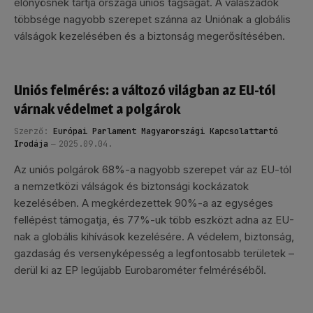
előnyösnek tartja országa uniós tagságát. A válaszadók
többsége nagyobb szerepet szánna az Uniónak a globális
válságok kezelésében és a biztonság megerősítésében.
Uniós felmérés: a változó világban az EU-tól
várnak védelmet a polgárok
Szerző:
Európai Parlament Magyarországi Kapcsolattartó
Irodája
2025.09.04.
Az uniós polgárok 68%-a nagyobb szerepet vár az EU-tól
a nemzetközi válságok és biztonsági kockázatok
kezelésében. A megkérdezettek 90%-a az egységes
fellépést támogatja, és 77%-uk több eszközt adna az EU-
nak a globális kihívások kezelésére. A védelem, biztonság,
gazdaság és versenyképesség a legfontosabb területek –
derül ki az EP legújabb Eurobarométer felméréséből.