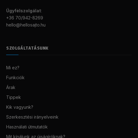
Ügyfélszolgálat
:
+36 70/942-8269
hello@hellosajto.hu
SZOLGÁLTATÁSUNK
Mi ez?
Funkciók
Árak
Tippek
Kik vagyunk?
Szerkesztési irányelveink
Használati útmutatók
Mit kínálunk az újságíróknak?