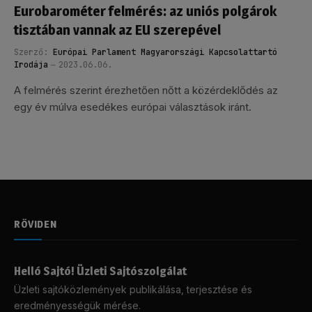
Eurobarométer felmérés: az uniós polgárok
tisztában vannak az EU szerepével
Szerző:
Európai Parlament Magyarországi Kapcsolattartó
Irodája
2023.06.06.
A felmérés szerint érezhetően nőtt a közérdeklődés az
egy év múlva esedékes európai választások iránt.
RÖVIDEN
Helló Sajtó! Üzleti Sajtószolgálat
Üzleti sajtóközlemények publikálása, terjesztése és
eredményességük mérése.