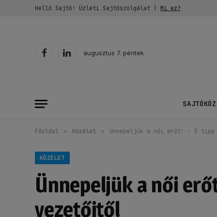
Helló Sajtó! Üzleti Sajtószolgálat |
Mi ez?
augusztus 7. péntek
Facebook
LinkedIn
SAJTÓKÖZ
Főoldal
»
Közélet
»
Ünnepeljük a női erőt! – 5 tipp
KÖZÉLET
Ünnepeljük a női erőt
vezetőitől