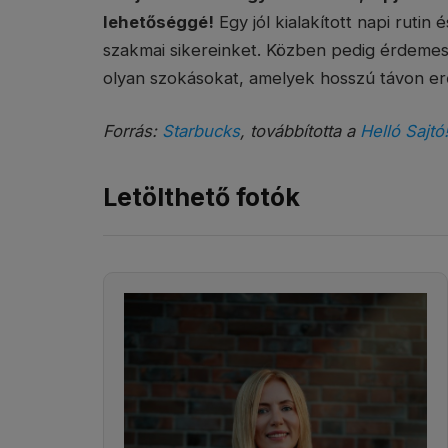
lehetőséggé!
Egy jól kialakított napi ruti
szakmai sikereinket. Közben pedig érdemes o
olyan szokásokat, amelyek hosszú távon erő
Forrás:
Starbucks
, továbbította a
Helló Sajtó
Letölthető fotók