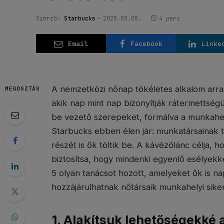
Szerző:
Starbucks
2025.03.08.
4 perc
Email
Facebook
Linke
A nemzetközi nőnap tökéletes alkalom arra
MEGOSZTÁS
akik nap mint nap bizonyítják rátermettség
be vezető szerepeket, formálva a munkahely
Starbucks ebben élen jár: munkatársainak t
részét is ők töltik be. A kávézólánc célja, 
biztosítsa, hogy mindenki egyenlő esélyekke
5 olyan tanácsot hozott, amelyeket ők is n
hozzájárulhatnak nőtársaik munkahelyi sike
1. Alakítsuk lehetőségekké 