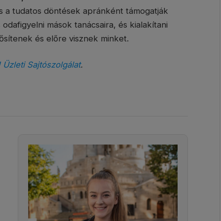
n és a tudatos döntések apránként támogatják
dafigyelni mások tanácsaira, és kialakítani
sítenek és előre visznek minket.
! Üzleti Sajtószolgálat
.