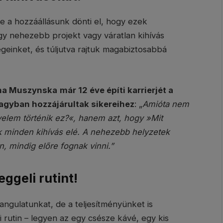
e a hozzáállásunk dönti el, hogy ezek
gy nehezebb projekt vagy váratlan kihívás
geinket, és túljutva rajtuk magabiztosabbá
ina Muszynska
már 12 éve építi karrierjét a
nagyban hozzájárultak sikereihez
: „
Amióta nem
elem történik ez?«, hanem azt, hogy »Mit
ek minden kihívás elé. A nehezebb helyzetek
, mindig előre fognak vinni.”
eggeli rutint!
ngulatunkat, de a teljesítményünket is
 rutin – legyen az egy csésze kávé, egy kis