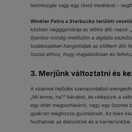
testmozgás vagy egy rövid meditáció – segí
Winkler Petra a Starbucks területi vezető
közben végiggondolja az előtte álló napot: 
Ilyenkor mindig mellőzöm a digitális eszköz
tudatosabban hangolódjak az előttem álló fel
hozzá ahhoz, hogy magabiztosan és felkész
3. Merjünk változtatni és 
A szakmai fejlődés szempontjából elengedh
„Mi lenne, ha?” kérdést, és rálépjünk a vált
egy ötlet megosztásáról, vagy egy őszinte b
gyakran meghozza gyümölcsét. Az ilyen k
hozhatnak az életünkbe és a karrierünkbe.