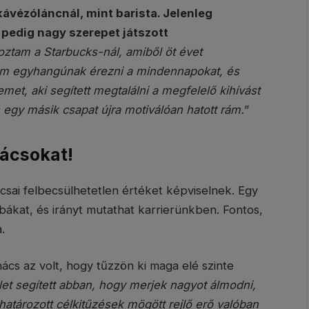
kávézóláncnál, mint barista. Jelenleg
 pedig nagy szerepet játszott
oztam a Starbucks-nál, amiből öt évet
tem egyhangúnak érezni a mindennapokat, és
met, aki segített megtalálni a megfelelő kihívást
 egy másik csapat újra motiválóan hatott rám.
”
nácsokat!
sai felbecsülhetetlen értéket képviselnek. Egy
hibákat, és irányt mutathat karrierünkben. Fontos,
.
ács az volt, hogy tűzzön ki maga elé szinte
et segített abban, hogy merjek nagyot álmodni,
határozott célkitűzések mögött rejlő erő valóban