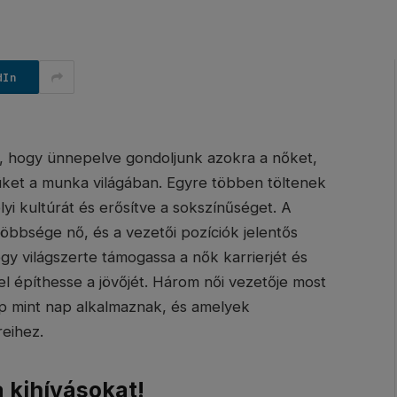
dIn
, hogy ünnepelve gondoljunk azokra a nőket,
üket a munka világában. Egyre többen töltenek
i kultúrát és erősítve a sokszínűséget. A
öbbsége nő, és a vezetői pozíciók jelentős
hogy világszerte támogassa a nők karrierjét és
l építhesse a jövőjét. Három női vezetője most
ap mint nap alkalmaznak, és amelyek
reihez.
a kihívásokat!