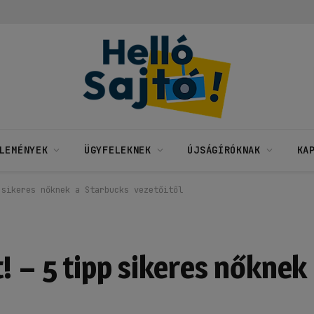
LEMÉNYEK
ÜGYFELEKNEK
ÚJSÁGÍRÓKNAK
KA
 sikeres nőknek a Starbucks vezetőitől
! – 5 tipp sikeres nőknek