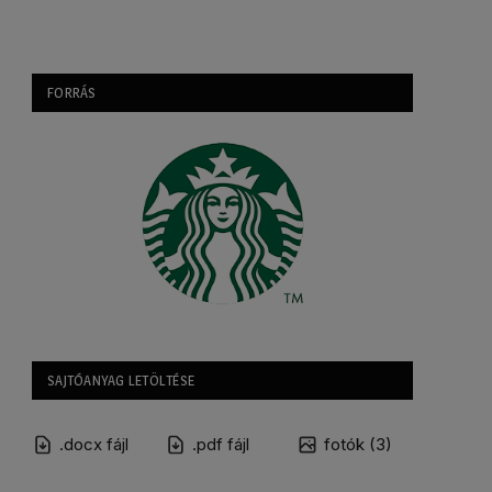
FORRÁS
SAJTÓANYAG LETÖLTÉSE
.docx fájl
.pdf fájl
fotók (3)