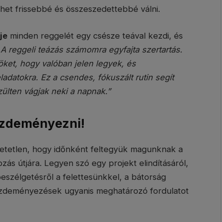
thet frissebbé és összeszedettebbé válni.
je
minden reggelét egy csésze teával kezdi, és
„
A reggeli teázás számomra egyfajta szertartás.
öket, hogy valóban jelen legyek, és
adatokra. Ez a csendes, fókuszált rutin segít
ülten vágjak neki a napnak.”
kezdeményezni!
etetlen, hogy időnként feltegyük magunknak a
ozás útjára. Legyen szó egy projekt elindításáról,
eszélgetésről a felettesünkkel, a bátorság
ezdeményezések ugyanis meghatározó fordulatot