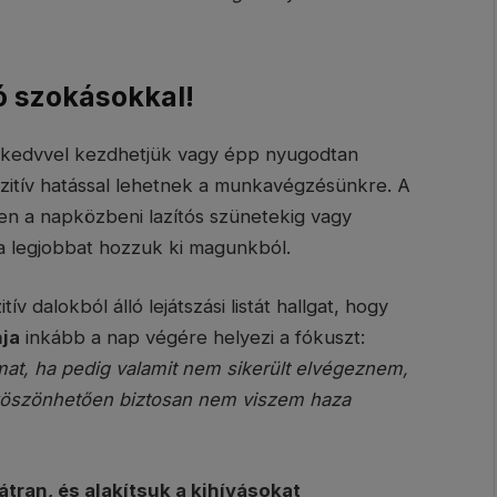
ó szokásokkal!
jókedvvel kezdhetjük vagy épp nyugodtan
ozitív hatással lehetnek a munkavégzésünkre. A
szen a napközbeni lazítós szünetekig vagy
a legjobbat hozzuk ki magunkból.
v dalokból álló lejátszási listát hallgat, hogy
ja
inkább a nap végére helyezi a fókuszt:
at, ha pedig valamit nem sikerült elvégeznem,
köszönhetően biztosan nem viszem haza
tran, és alakítsuk a kihívásokat