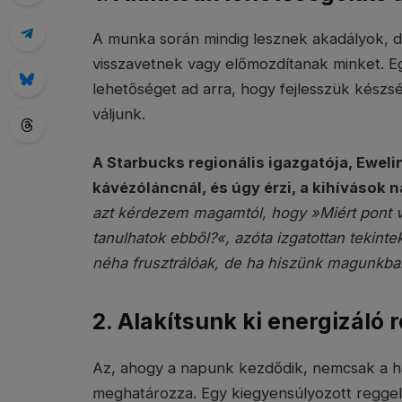
A munka során mindig lesznek akadályok, d
visszavetnek vagy előmozdítanak minket. E
lehetőséget ad arra, hogy fejlesszük készsé
váljunk.
A Starbucks regionális igazgatója, Ewel
kávézóláncnál, és úgy érzi, a kihívások 
azt kérdezem magamtól, hogy »Miért pont v
tanulhatok ebből?«, azóta izgatottan tekint
néha frusztrálóak, de ha hiszünk magunkban
2. Alakítsunk ki energizáló r
Az, ahogy a napunk kezdődik, nemcsak a ha
meghatározza. Egy kiegyensúlyozott reggeli