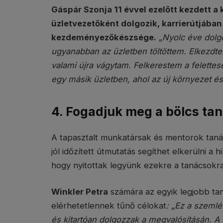
Gáspár Szonja 11 évvel ezelőtt kezdett a 
üzletvezetőként dolgozik, karrierútjában
kezdeményezőkészsége.
„
Nyolc éve dolg
ugyanabban az üzletben töltöttem. Elkezd
valami újra vágytam. Felkerestem a felettese
egy másik üzletben, ahol az új környezet és
4. Fogadjuk meg a bölcs ta
A tapasztalt munkatársak és mentorok tanác
jól időzített útmutatás segíthet elkerülni a 
hogy nyitottak legyünk ezekre a tanácsokra
Winkler Petra
számára az egyik legjobb tan
elérhetetlennek tűnő célokat
:
„
Ez a szemlél
és kitartóan dolgozzak a megvalósításán. A 