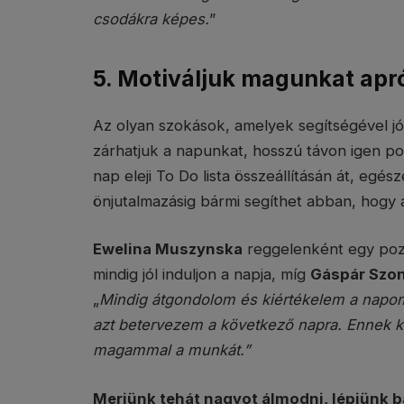
csodákra képes.
”
5. Motiváljuk magunkat apr
Az olyan szokások, amelyek segítségével 
zárhatjuk a napunkat, hosszú távon igen p
nap eleji To Do lista összeállításán át, egé
önjutalmazásig bármi segíthet abban, hogy 
Ewelina Muszynska
reggelenként egy pozití
mindig jól induljon a napja, míg
Gáspár Szon
„
Mindig átgondolom és kiértékelem a napom
azt betervezem a következő napra. Ennek 
magammal a munkát.”
Merjünk tehát nagyot álmodni, lépjünk bá