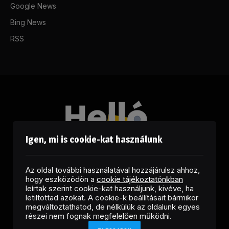
Google News
Bing News
RSS
Igen, mi is cookie-kat használunk
Az oldal további használatával hozzájárulsz ahhoz,
hogy eszközödön a
cookie tájékoztatónkban
leírtak szerint cookie-kat használjunk, kivéve, ha
letiltottad azokat. A cookie-k beállításait bármikor
megváltoztathatod, de nélkülük az oldalunk egyes
Facebook
LinkedIn
X
RSS
részei nem fognak megfelelően működni.
(Twitter)