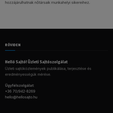
hozzájárulhatnak nőtársaik munkahelyi sikereihez.
RÖVIDEN
Helló Sajtó! Üzleti Sajtószolgálat
Üzleti sajtóközlemények publikálása, terjesztése és
eredményességük mérése.
Ügyfélszolgálat
:
+36 70/942-8269
hello@hellosajto.hu