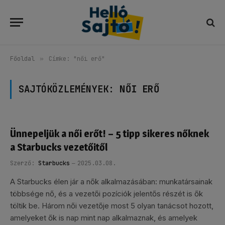
Főoldal
»
Címke: "női erő"
SAJTÓKÖZLEMÉNYEK:
NŐI ERŐ
Ünnepeljük a női erőt! – 5 tipp sikeres nőknek
a Starbucks vezetőitől
Szerző:
Starbucks
2025.03.08.
A Starbucks élen jár a nők alkalmazásában: munkatársainak
többsége nő, és a vezetői pozíciók jelentős részét is ők
töltik be. Három női vezetője most 5 olyan tanácsot hozott,
amelyeket ők is nap mint nap alkalmaznak, és amelyek