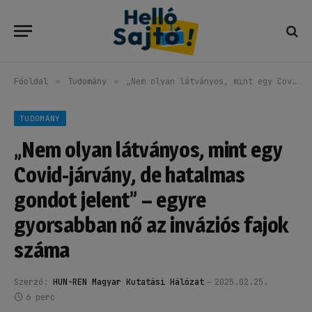
Főoldal
»
Tudomány
»
„Nem olyan látványos, mint egy Covid-járvány, de hatalmas gondot jelent” – egyre gyorsabban nő az inváziós fajok száma
TUDOMÁNY
„Nem olyan látványos, mint egy
Covid-járvány, de hatalmas
gondot jelent” – egyre
gyorsabban nő az inváziós fajok
száma
Szerző:
HUN-REN Magyar Kutatási Hálózat
2025.02.25.
6 perc