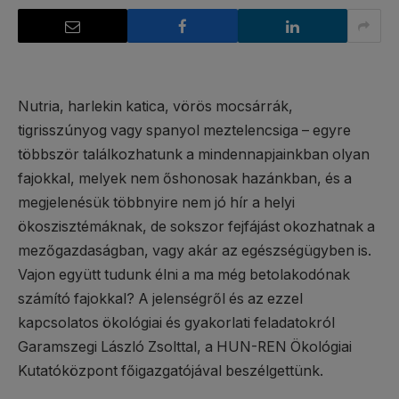
Nutria, harlekin katica, vörös mocsárrák,
tigrisszúnyog vagy spanyol meztelencsiga – egyre
többször találkozhatunk a mindennapjainkban olyan
fajokkal, melyek nem őshonosak hazánkban, és a
megjelenésük többnyire nem jó hír a helyi
ökoszisztémáknak, de sokszor fejfájást okozhatnak a
mezőgazdaságban, vagy akár az egészségügyben is.
Vajon együtt tudunk élni a ma még betolakodónak
számító fajokkal? A jelenségről és az ezzel
kapcsolatos ökológiai és gyakorlati feladatokról
Garamszegi László Zsolttal, a HUN-REN Ökológiai
Kutatóközpont főigazgatójával beszélgettünk.