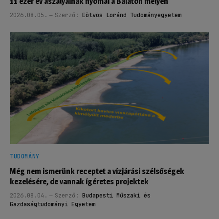
11 ezer év aszályainak nyomai a Balaton mélyén
2026.08.05.
Szerző:
Eötvös Loránd Tudományegyetem
TUDOMÁNY
Még nem ismerünk receptet a vízjárási szélsőségek
kezelésére, de vannak ígéretes projektek
2026.08.04.
Szerző:
Budapesti Műszaki és
Gazdaságtudományi Egyetem