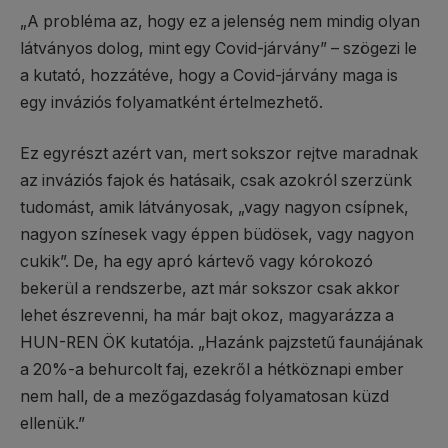
„A probléma az, hogy ez a jelenség nem mindig olyan
látványos dolog, mint egy Covid-járvány” – szögezi le
a kutató, hozzátéve, hogy a Covid-járvány maga is
egy inváziós folyamatként értelmezhető.
Ez egyrészt azért van, mert sokszor rejtve maradnak
az inváziós fajok és hatásaik, csak azokról szerzünk
tudomást, amik látványosak, „vagy nagyon csípnek,
nagyon színesek vagy éppen büdösek, vagy nagyon
cukik”. De, ha egy apró kártevő vagy kórokozó
bekerül a rendszerbe, azt már sokszor csak akkor
lehet észrevenni, ha már bajt okoz, magyarázza a
HUN-REN ÖK kutatója. „Hazánk pajzstetű faunájának
a 20%-a behurcolt faj, ezekről a hétköznapi ember
nem hall, de a mezőgazdaság folyamatosan küzd
ellenük.”