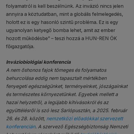
folyamatról is kell beszélnünk. Az invázió nincs jelen
annyira a köztudatban, mint a globális felmelegedés,
holott ez is egy hasonló szintű probléma. Ez is egy
ugyanolyan ketyegő bomba lehet, amit az ember
hozott működésbe” – teszi hozzá a HUN-REN ÖK
főigazgatója.
Inváziobiológiai konferencia
A nem őshonos fajok tömeges és folyamatos
behurcolása eddig nem tapasztalt mértékben
fenyegeti egészségünket, terményeinket, jószágainkat
és természetes környezetünket. Egyebek mellett a
hazai helyzetről, a legújabb kihívásokról és az
együttélésről is szó lesz Sarlópusztán, a 2025. február
26. és 28. között,
nemzetközi előadókkal szervezett
konferencián
. A szervező Egészségbiztonság Nemzeti