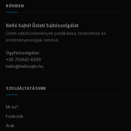
RÖVIDEN
Helló Sajtó! Üzleti Sajtószolgálat
Üzleti sajtóközlemények publikálása, terjesztése és
eredményességük mérése.
Ügyfélszolgálat
:
+36 70/942-8269
hello@hellosajto.hu
SZOLGÁLTATÁSUNK
Mi ez?
Funkciók
Árak