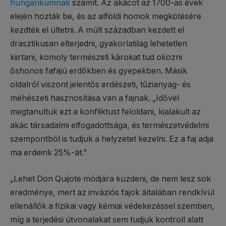
hungarikumnak
számít. Az akácot az 1700-as évek
elején hozták be, és az alföldi homok megkötésére
kezdték el ültetni. A múlt században kezdett el
drasztikusan elterjedni, gyakorlatilag lehetetlen
kiirtani, komoly természeti károkat tud okozni
őshonos fafajú erdőkben és gyepekben. Másik
oldalról viszont jelentős erdészeti, tűzianyag- és
méhészeti hasznosítása van a fajnak. „Idővel
megtanultuk ezt a konfliktust feloldani, kialakult az
akác társadalmi elfogadottsága, és természetvédelmi
szempontból is tudjuk a helyzetet kezelni. Ez a faj adja
ma erdeink 25%-át.”
„Lehet Don Quijote módjára küzdeni, de nem lesz sok
eredménye, mert az inváziós fajok általában rendkívül
ellenállók a fizikai vagy kémiai védekezéssel szemben,
míg a terjedési útvonalakat sem tudjuk kontroll alatt