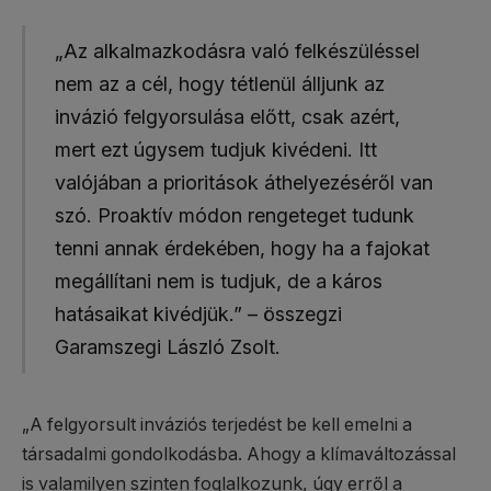
„Az alkalmazkodásra való felkészüléssel
nem az a cél, hogy tétlenül álljunk az
invázió felgyorsulása előtt, csak azért,
mert ezt úgysem tudjuk kivédeni. Itt
valójában a prioritások áthelyezéséről van
szó. Proaktív módon rengeteget tudunk
tenni annak érdekében, hogy ha a fajokat
megállítani nem is tudjuk, de a káros
hatásaikat kivédjük.” – összegzi
Garamszegi László Zsolt.
„A felgyorsult inváziós terjedést be kell emelni a
társadalmi gondolkodásba. Ahogy a klímaváltozással
is valamilyen szinten foglalkozunk, úgy erről a