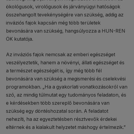
ökológusok, virológusok és járványügyi hatóságok
összehangolt tevekénységére van szükség, addig az
inváziós fajok kapcsán még több területek
bevonására van szükség, hangsúlyozza a HUN-REN
ÖK kutatója.
Az inváziós fajok nemcsak az emberi egészséget
veszélyeztetik, hanem a növényi, állati egészséget és
a természet egészségét is, így még több fél
bevonására van szükség a megismerési és cselekvési
programokban. „Ha a gyakorlati vonatkozásokról van
szó, az mindig túlmutat egy tudományos feladaton, és
e kérdésekben több szereplő bevonására van
szükség egy döntéshozatal során. A feladatot
nehezíti, ha az egyeztetésben résztvevők érdekei
eltérnek és a kialakult helyzetet máshogy értelmezik.”