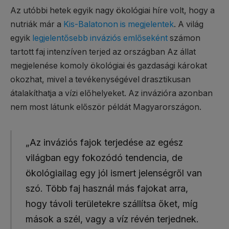
Az utóbbi hetek egyik nagy ökológiai híre volt, hogy a
nutriák már a
Kis-Balatonon is megjelentek
. A világ
egyik
legjelentősebb inváziós emlőseként
számon
tartott faj intenzíven terjed az országban Az állat
megjelenése komoly ökológiai és gazdasági károkat
okozhat, mivel a tevékenységével drasztikusan
átalakíthatja a vízi előhelyeket. Az invázióra azonban
nem most látunk először példát Magyarországon.
„Az inváziós fajok terjedése az egész
világban egy fokozódó tendencia, de
ökológiailag egy jól ismert jelenségről van
szó. Több faj használ más fajokat arra,
hogy távoli területekre szállítsa őket, míg
mások a szél, vagy a víz révén terjednek.