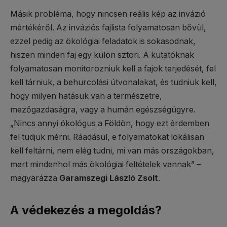
Másik probléma, hogy nincsen reális kép az invázió
mértékéről. Az inváziós fajlista folyamatosan bővül,
ezzel pedig az ökológiai feladatok is sokasodnak,
hiszen minden faj egy külön sztori. A kutatóknak
folyamatosan monitorozniuk kell a fajok terjedését, fel
kell tárniuk, a behurcolási útvonalakat, és tudniuk kell,
hogy milyen hatásuk van a természetre,
mezőgazdaságra, vagy a humán egészségügyre.
„Nincs annyi ökológus a Földön, hogy ezt érdemben
fel tudjuk mérni. Ráadásul, e folyamatokat lokálisan
kell feltárni, nem elég tudni, mi van más országokban,
mert mindenhol más ökológiai feltételek vannak” –
magyarázza
Garamszegi László Zsolt
.
A védekezés a megoldás?