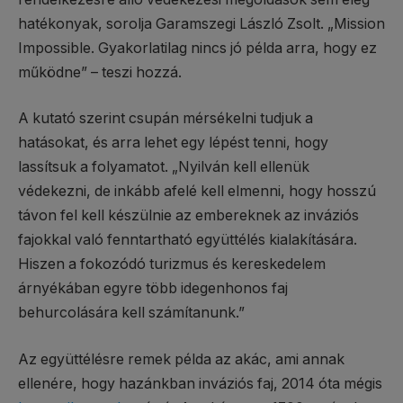
hatékonyak, sorolja Garamszegi László Zsolt. „Mission
Impossible. Gyakorlatilag nincs jó példa arra, hogy ez
működne” – teszi hozzá.
A kutató szerint csupán mérsékelni tudjuk a
hatásokat, és arra lehet egy lépést tenni, hogy
lassítsuk a folyamatot. „Nyilván kell ellenük
védekezni, de inkább afelé kell elmenni, hogy hosszú
távon fel kell készülnie az embereknek az inváziós
fajokkal való fenntartható együttélés kialakítására.
Hiszen a fokozódó turizmus és kereskedelem
árnyékában egyre több idegenhonos faj
behurcolására kell számítanunk.”
Az együttélésre remek példa az akác, ami annak
ellenére, hogy hazánkban inváziós faj, 2014 óta mégis