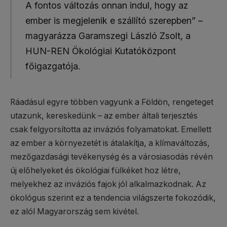
A fontos változás onnan indul, hogy az
ember is megjelenik e szállító szerepben” –
magyarázza Garamszegi László Zsolt, a
HUN-REN Ökológiai Kutatóközpont
főigazgatója.
Ráadásul egyre többen vagyunk a Földön, rengeteget
utazunk, kereskedünk – az ember általi terjesztés
csak felgyorsította az inváziós folyamatokat. Emellett
az ember a környezetét is átalakítja, a klímaváltozás,
mezőgazdasági tevékenység és a városiasodás révén
új előhelyeket és ökológiai fülkéket hoz létre,
melyekhez az inváziós fajok jól alkalmazkodnak. Az
ökológus szerint ez a tendencia világszerte fokozódik,
ez alól Magyarország sem kivétel.