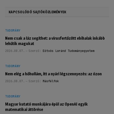
KAPCSOLÓDÓ SAJTÓKÖZLEMÉNYEK
TUDOMÁNY
Nem csak a láz segíthet: a vírusfertőzött ebihalak inkább
lehűtik magukat
2026.08.07.
Szerző:
Eötvös Loránd Tudományegyetem
TUDOMÁNY
Nem elég a hőhullám, itt a nyári légszennyezés: az ózon
2026.08.07.
Szerző:
Másfélfok
TUDOMÁNY
Magyar kutató munkájára épül az OpenAI egyik
matematikai áttörése