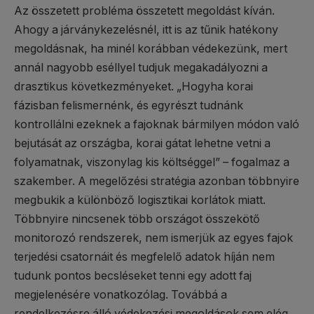
Az összetett probléma összetett megoldást kíván.
Ahogy a járványkezelésnél, itt is az tűnik hatékony
megoldásnak, ha minél korábban védekezünk, mert
annál nagyobb eséllyel tudjuk megakadályozni a
drasztikus következményeket. „Hogyha korai
fázisban felismernénk, és egyrészt tudnánk
kontrollálni ezeknek a fajoknak bármilyen módon való
bejutását az országba, korai gátat lehetne vetni a
folyamatnak, viszonylag kis költséggel” – fogalmaz a
szakember. A megelőzési stratégia azonban többnyire
megbukik a különböző logisztikai korlátok miatt.
Többnyire nincsenek több országot összekötő
monitorozó rendszerek, nem ismerjük az egyes fajok
terjedési csatornáit és megfelelő adatok híján nem
tudunk pontos becsléseket tenni egy adott faj
megjelenésére vonatkozólag. Továbbá a
rendelkezésre álló védekezési megoldások sem elég