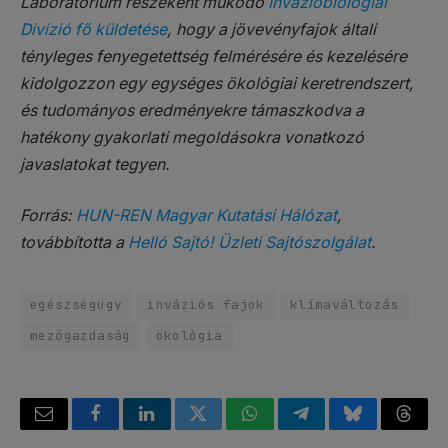
Laboratórium részeként működő
Invázióbiológiai
Divízió fő küldetése
, hogy a jövevényfajok általi
tényleges fenyegetettség felmérésére és kezelésére
kidolgozzon egy egységes ökológiai keretrendszert,
és tudományos eredményekre támaszkodva a
hatékony gyakorlati megoldásokra vonatkozó
javaslatokat tegyen.
Forrás:
HUN-REN Magyar Kutatási Hálózat
,
továbbította a
Helló Sajtó! Üzleti Sajtószolgálat
.
egészségügy
inváziós fajok
klímaváltozás
mezőgazdaság
ökológia
Email
Facebook
LinkedIn
Twitter
WhatsApp
Telegram
Bluesky
Threa