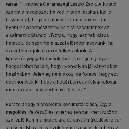
tartani” – mondja Garamszegi László Zsolt. A kutató
szerint a megelőzés helyett inkább lassítani kell a
folyamatot, hogy a hatásokat tompítsuk és időt
nyerjünk a természetnek és a társadalomnak az
alkalmazkodáshoz. „Biztos, hogy lesznek káros
hatások, de szerintem azzal előrébb megyünk, ha
ezeket ismerjük, és erre felkészülünk. A
tigrisszúnyoggal kapcsolatban is rengeteg olyan
hangot lehet hallani, hogy ilyen-olyan járványt okoz
hazánkban. Jelenleg nem okoz, de fontos, hogy ezt
úgy mondjuk ki, hogy a háttérben egy folyamatosan
monitorozó rendszert működtetünk.”
Persze ahogy a probléma körülhatárolása, úgy a
megoldás, felkészülés is nehéz feladat, mert itt több
szereplő kommunikációjára és együttműködésére van
szükség. Míg a járványok megelőzése érdekében az