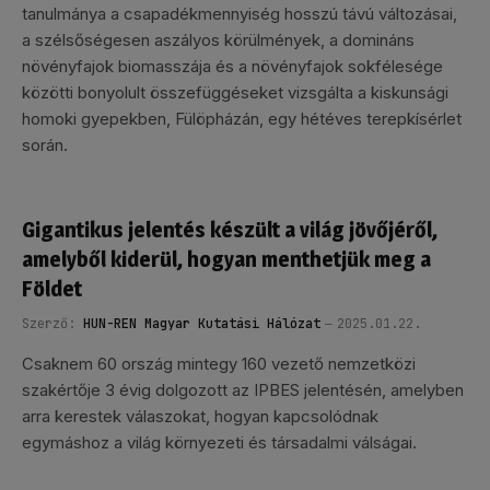
tanulmánya a csapadékmennyiség hosszú távú változásai,
a szélsőségesen aszályos körülmények, a domináns
növényfajok biomasszája és a növényfajok sokfélesége
közötti bonyolult összefüggéseket vizsgálta a kiskunsági
homoki gyepekben, Fülöpházán, egy hétéves terepkísérlet
során.
Gigantikus jelentés készült a világ jövőjéről,
amelyből kiderül, hogyan menthetjük meg a
Földet
Szerző:
HUN-REN Magyar Kutatási Hálózat
2025.01.22.
Csaknem 60 ország mintegy 160 vezető nemzetközi
szakértője 3 évig dolgozott az IPBES jelentésén, amelyben
arra kerestek válaszokat, hogyan kapcsolódnak
egymáshoz a világ környezeti és társadalmi válságai.