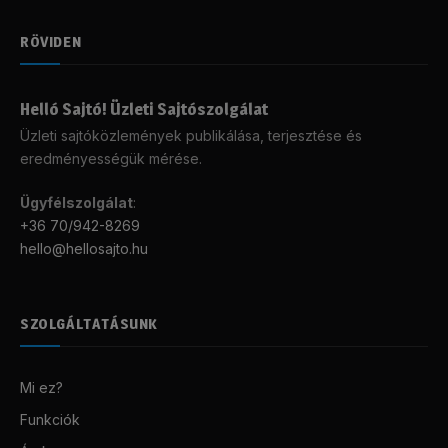
RÖVIDEN
Helló Sajtó! Üzleti Sajtószolgálat
Üzleti sajtóközlemények publikálása, terjesztése és
eredményességük mérése.
Ügyfélszolgálat
:
+36 70/942-8269
hello@hellosajto.hu
SZOLGÁLTATÁSUNK
Mi ez?
Funkciók