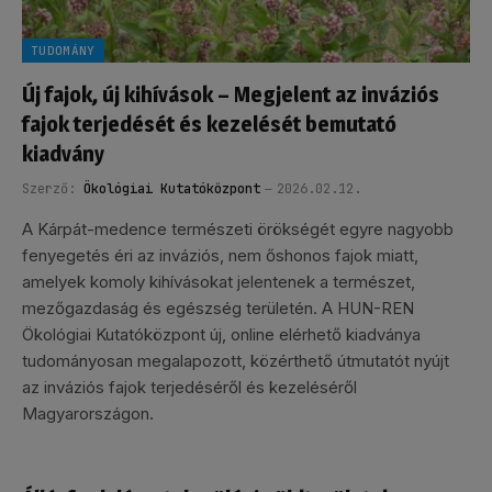
TUDOMÁNY
Új fajok, új kihívások – Megjelent az inváziós
fajok terjedését és kezelését bemutató
kiadvány
Szerző:
Ökológiai Kutatóközpont
2026.02.12.
A Kárpát-medence természeti örökségét egyre nagyobb
fenyegetés éri az inváziós, nem őshonos fajok miatt,
amelyek komoly kihívásokat jelentenek a természet,
mezőgazdaság és egészség területén. A HUN-REN
Ökológiai Kutatóközpont új, online elérhető kiadványa
tudományosan megalapozott, közérthető útmutatót nyújt
az inváziós fajok terjedéséről és kezeléséről
Magyarországon.