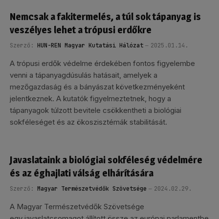
Nemcsak a fakitermelés, a túl sok tápanyag is
veszélyes lehet a trópusi erdőkre
Szerző:
HUN-REN Magyar Kutatási Hálózat
2025.01.14.
A trópusi erdők védelme érdekében fontos figyelembe
venni a tápanyagdúsulás hatásait, amelyek a
mezőgazdaság és a bányászat következményeként
jelentkeznek. A kutatók figyelmeztetnek, hogy a
tápanyagok túlzott bevitele csökkentheti a biológiai
sokféleséget és az ökoszisztémák stabilitását.
Javaslataink a biológiai sokféleség védelmére
és az éghajlati válság elhárítására
Szerző:
Magyar Természetvédők Szövetsége
2024.02.29.
A Magyar Természetvédők Szövetsége
egy javaslatcsomagot állított össze az európai parlamentbe