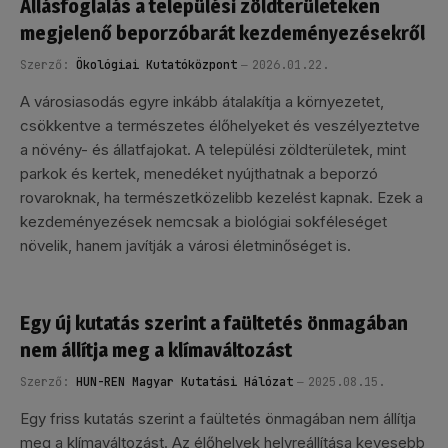
Állásfoglalás a települési zöldterületeken
megjelenő beporzóbarát kezdeményezésekről
Szerző:
Ökológiai Kutatóközpont
2026.01.22.
A városiasodás egyre inkább átalakítja a környezetet,
csökkentve a természetes élőhelyeket és veszélyeztetve
a növény- és állatfajokat. A települési zöldterületek, mint
parkok és kertek, menedéket nyújthatnak a beporzó
rovaroknak, ha természetközelibb kezelést kapnak. Ezek a
kezdeményezések nemcsak a biológiai sokféleséget
növelik, hanem javítják a városi életminőséget is.
Egy új kutatás szerint a faültetés önmagában
nem állítja meg a klímaváltozást
Szerző:
HUN-REN Magyar Kutatási Hálózat
2025.08.15.
Egy friss kutatás szerint a faültetés önmagában nem állítja
meg a klímaváltozást. Az élőhelyek helyreállítása kevesebb