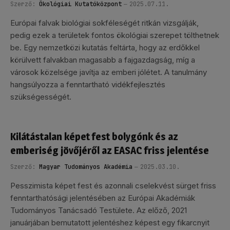
Szerző:
Ökológiai Kutatóközpont
2025.07.11.
Európai falvak biológiai sokféleségét ritkán vizsgálják,
pedig ezek a területek fontos ökológiai szerepet tölthetnek
be. Egy nemzetközi kutatás feltárta, hogy az erdőkkel
körülvett falvakban magasabb a fajgazdagság, míg a
városok közelsége javítja az emberi jólétet. A tanulmány
hangsúlyozza a fenntartható vidékfejlesztés
szükségességét.
Kilátástalan képet fest bolygónk és az
emberiség jövőjéről az EASAC friss jelentése
Szerző:
Magyar Tudományos Akadémia
2025.03.10.
Pesszimista képet fest és azonnali cselekvést sürget friss
fenntarthatósági jelentésében az Európai Akadémiák
Tudományos Tanácsadó Testülete. Az előző, 2021
januárjában bemutatott jelentéshez képest egy fikarcnyit