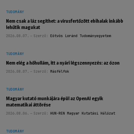
TUDOMÁNY
Nem csak a láz segíthet: a vírusfertőzött ebihalak inkább
lehűtik magukat
2026.08.07.
Szerző:
Eötvös Loránd Tudományegyetem
TUDOMÁNY
Nem elég a hőhullám, itt a nyári légszennyezés: az ózon
2026.08.07.
Szerző:
Másfélfok
TUDOMÁNY
Magyar kutató munkájára épül az OpenAI egyik
matematikai áttörése
2026.08.06.
Szerző:
HUN-REN Magyar Kutatási Hálózat
TUDOMÁNY