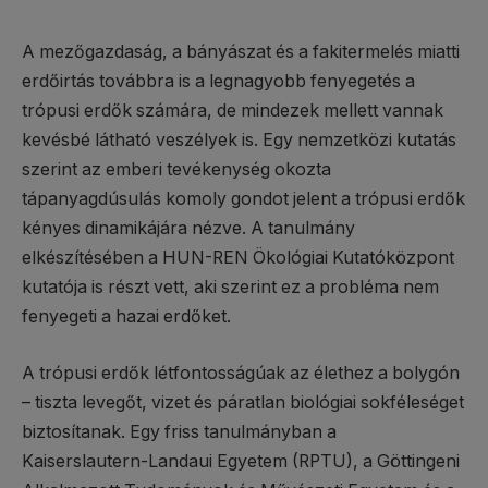
A mezőgazdaság, a bányászat és a fakitermelés miatti
erdőirtás továbbra is a legnagyobb fenyegetés a
trópusi erdők számára, de mindezek mellett vannak
kevésbé látható veszélyek is. Egy nemzetközi kutatás
szerint az emberi tevékenység okozta
tápanyagdúsulás komoly gondot jelent a trópusi erdők
kényes dinamikájára nézve. A tanulmány
elkészítésében a HUN-REN Ökológiai Kutatóközpont
kutatója is részt vett, aki szerint ez a probléma nem
fenyegeti a hazai erdőket.
A trópusi erdők létfontosságúak az élethez a bolygón
– tiszta levegőt, vizet és páratlan biológiai sokféleséget
biztosítanak. Egy friss tanulmányban a
Kaiserslautern-Landaui Egyetem (RPTU), a Göttingeni