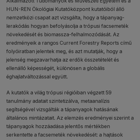
Alkalmazott Tudományok és Művészeti Egyetem és a
HUN-REN Ökológiai Kutatóközpont kutatóiból álló
nemzetközi csapat azt vizsgálta, hogy a tápanyag-
lerakódás hogyan befolyásolja a trópusi facsemeték
növekedését és biomassza-felhalmozódását. Az
eredményeik a rangos Current Forestry Reports című
folyóiratban jelentek meg, és azt mutatják, hogy a
jelenség megzavarhatja az erdők összetételét és
ellenálló képességét, különösen a globális
éghajlatváltozással együtt.
A kutatók a világ trópusi régióiban végzett 59
tanulmány adatait szintetizálva, metaanalízis
segítségével vizsgálták a tápanyagok hatásának
általános mintázatait. Az elemzés eredményei szerint a
tápanyagok hozzáadása jelentős mértékben
serkentette a facsemeték növekedését: a hajtások