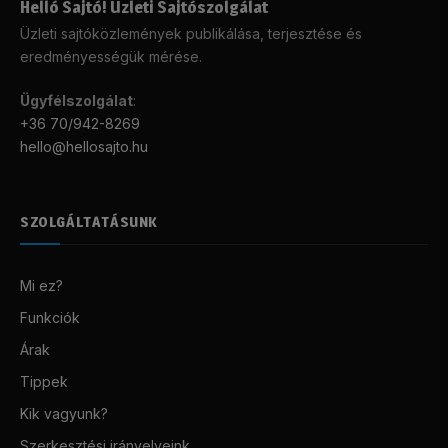
Helló Sajtó! Üzleti Sajtószolgálat
Üzleti sajtóközlemények publikálása, terjesztése és
eredményességük mérése.
Ügyfélszolgálat
:
+36 70/942-8269
hello@hellosajto.hu
SZOLGÁLTATÁSUNK
Mi ez?
Funkciók
Árak
Tippek
Kik vagyunk?
Szerkesztési irányelveink