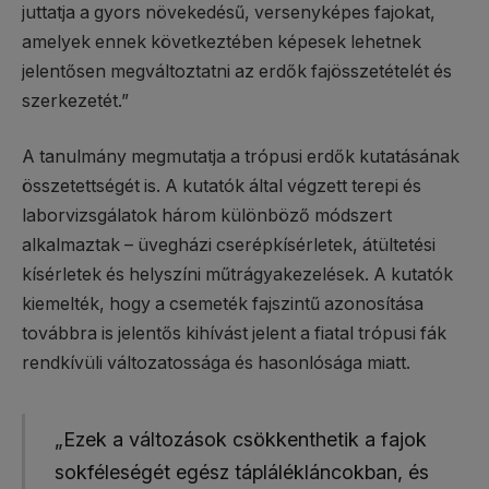
juttatja a gyors növekedésű, versenyképes fajokat,
amelyek ennek következtében képesek lehetnek
jelentősen megváltoztatni az erdők fajösszetételét és
szerkezetét.”
A tanulmány megmutatja a trópusi erdők kutatásának
összetettségét is. A kutatók által végzett terepi és
laborvizsgálatok három különböző módszert
alkalmaztak – üvegházi cserépkísérletek, átültetési
kísérletek és helyszíni műtrágyakezelések. A kutatók
kiemelték, hogy a csemeték fajszintű azonosítása
továbbra is jelentős kihívást jelent a fiatal trópusi fák
rendkívüli változatossága és hasonlósága miatt.
„Ezek a változások csökkenthetik a fajok
sokféleségét egész táplálékláncokban, és