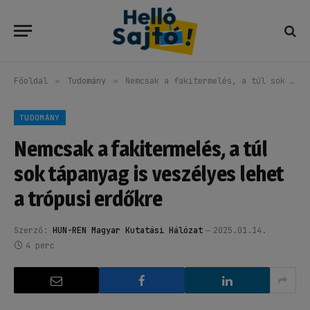
Főoldal
»
Tudomány
»
Nemcsak a fakitermelés, a túl sok tápanyag is veszélyes lehet a trópusi erdőkre
TUDOMÁNY
Nemcsak a fakitermelés, a túl
sok tápanyag is veszélyes lehet
a trópusi erdőkre
Szerző:
HUN-REN Magyar Kutatási Hálózat
2025.01.14.
4 perc