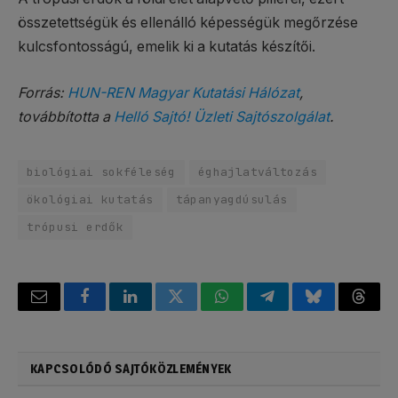
összetettségük és ellenálló képességük megőrzése
kulcsfontosságú, emelik ki a kutatás készítői.
Forrás:
HUN-REN Magyar Kutatási Hálózat
,
továbbította a
Helló Sajtó! Üzleti Sajtószolgálat
.
biológiai sokféleség
éghajlatváltozás
ökológiai kutatás
tápanyagdúsulás
trópusi erdők
Email
Facebook
LinkedIn
Twitter
WhatsApp
Telegram
Bluesky
Threa
KAPCSOLÓDÓ SAJTÓKÖZLEMÉNYEK