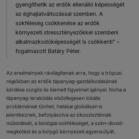
gyengíthetik az erdők ellenálló képességét
az éghajlatváltozással szemben. A
sokféleség csökkenése az erdők
környezeti stressztényezőkkel szembeni
alkalmazkodóképességét is csökkenti” –
fogalmazott Batáry Péter.
Az eredmények rávilágítanak arra, hogy a trópusi
régiókban az erdők tápanyag-gazdálkodásának
kérdése sürgős és kiemelt figyelmet igényel. Noha a
tápanyag-lerakódás elsődlegesen lokális
problémának tűnhet, hatásai globálisan is
jelentkeznek, befolyásolva az ökoszisztémák
működését, a biológiai sokféleséget, a szén-dioxid-
megkötést és a bolygó környezeti egyensúlyát.