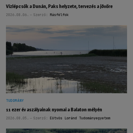
Vízlépcsők a Dunán, Paks helyzete, tervezés a jövőre
2026.08.06.
Szerző:
Másfélfok
TUDOMÁNY
11 ezer év aszályainak nyomai a Balaton mélyén
2026.08.05.
Szerző:
Eötvös Loránd Tudományegyetem