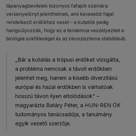
tápanyagbevitelek bizonyos fafajok számára
versenyelőnyt jelenthetnek, ami kevesebb fajjal
rendelkező erdőkhöz vezet – a kutatók pedig
hangsúlyozzák, hogy ez a tendencia veszélyezteti a
biológiai sokféleséget és az ökoszisztéma stabilitását.
„Bár a kutatás a trópusi erdőket vizsgálta,
a probléma nemcsak a távoli erdőkben
jelenhet meg, hanem a kisebb diverzitású
európai és hazai erdőkben is várhatóak
hosszú távon ilyen eltolódások” –
magyarázta Batáry Péter, a HUN-REN ÖK
tudományos tanácsadója, a tanulmány
egyik vezető szerzője.