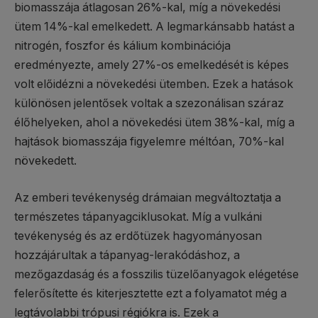
biomasszája átlagosan 26%-kal, míg a növekedési
ütem 14%-kal emelkedett. A legmarkánsabb hatást a
nitrogén, foszfor és kálium kombinációja
eredményezte, amely 27%-os emelkedését is képes
volt előidézni a növekedési ütemben. Ezek a hatások
különösen jelentősek voltak a szezonálisan száraz
élőhelyeken, ahol a növekedési ütem 38%-kal, míg a
hajtások biomasszája figyelemre méltóan, 70%-kal
növekedett.
Az emberi tevékenység drámaian megváltoztatja a
természetes tápanyagciklusokat. Míg a vulkáni
tevékenység és az erdőtüzek hagyományosan
hozzájárultak a tápanyag-lerakódáshoz, a
mezőgazdaság és a fosszilis tüzelőanyagok elégetése
felerősítette és kiterjesztette ezt a folyamatot még a
legtávolabbi trópusi régiókra is. Ezek a