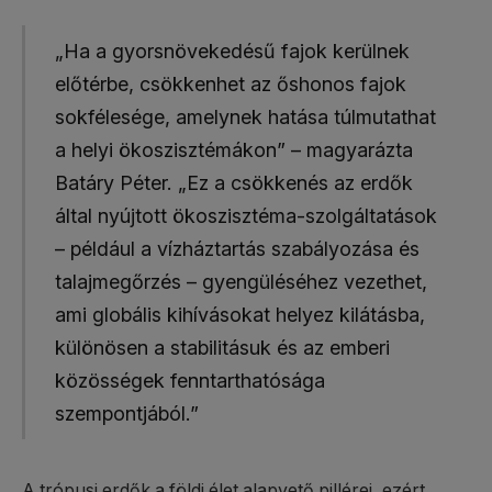
„Ha a gyorsnövekedésű fajok kerülnek
előtérbe, csökkenhet az őshonos fajok
sokfélesége, amelynek hatása túlmutathat
a helyi ökoszisztémákon” – magyarázta
Batáry Péter. „Ez a csökkenés az erdők
által nyújtott ökoszisztéma-szolgáltatások
– például a vízháztartás szabályozása és
talajmegőrzés – gyengüléséhez vezethet,
ami globális kihívásokat helyez kilátásba,
különösen a stabilitásuk és az emberi
közösségek fenntarthatósága
szempontjából.”
A trópusi erdők a földi élet alapvető pillérei, ezért