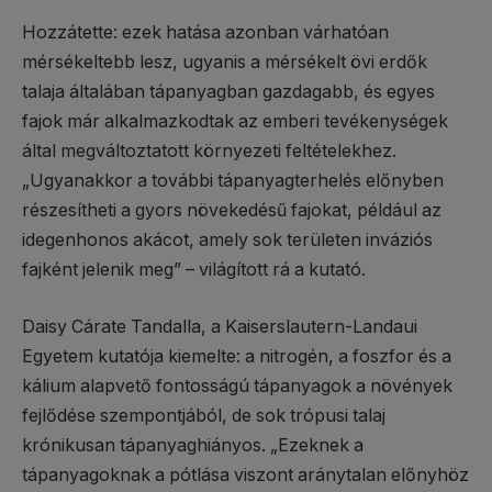
Hozzátette: ezek hatása azonban várhatóan
mérsékeltebb lesz, ugyanis a mérsékelt övi erdők
talaja általában tápanyagban gazdagabb, és egyes
fajok már alkalmazkodtak az emberi tevékenységek
által megváltoztatott környezeti feltételekhez.
„Ugyanakkor a további tápanyagterhelés előnyben
részesítheti a gyors növekedésű fajokat, például az
idegenhonos akácot, amely sok területen inváziós
fajként jelenik meg” – világított rá a kutató.
Daisy Cárate Tandalla, a Kaiserslautern-Landaui
Egyetem kutatója kiemelte: a nitrogén, a foszfor és a
kálium alapvető fontosságú tápanyagok a növények
fejlődése szempontjából, de sok trópusi talaj
krónikusan tápanyaghiányos. „Ezeknek a
tápanyagoknak a pótlása viszont aránytalan előnyhöz