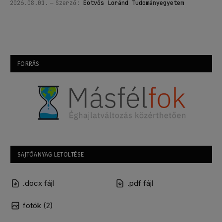
2026.08.01.
Szerző:
Eötvös Loránd Tudományegyetem
FORRÁS
SAJTÓANYAG LETÖLTÉSE
.docx fájl
.pdf fájl
fotók (2)