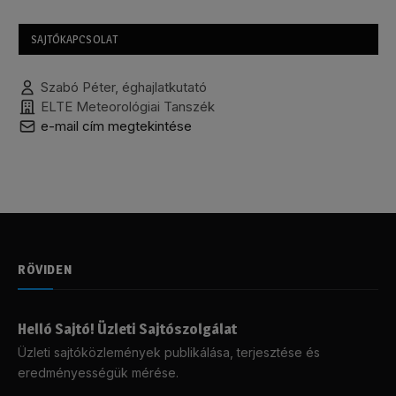
SAJTÓKAPCSOLAT
Szabó Péter, éghajlatkutató
ELTE Meteorológiai Tanszék
e-mail cím megtekintése
RÖVIDEN
Helló Sajtó! Üzleti Sajtószolgálat
Üzleti sajtóközlemények publikálása, terjesztése és
eredményességük mérése.