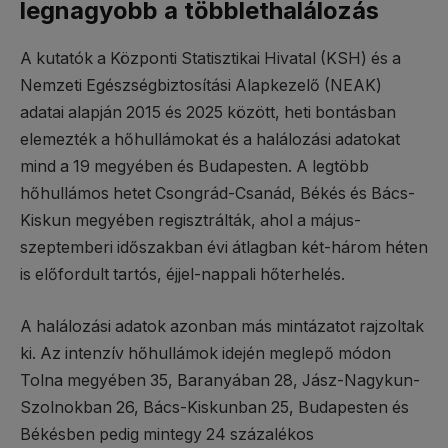
legnagyobb a többlethalálozás
A kutatók a Központi Statisztikai Hivatal (KSH) és a
Nemzeti Egészségbiztosítási Alapkezelő (NEAK)
adatai alapján 2015 és 2025 között, heti bontásban
elemezték a hőhullámokat és a halálozási adatokat
mind a 19 megyében és Budapesten. A legtöbb
hőhullámos hetet Csongrád-Csanád, Békés és Bács-
Kiskun megyében regisztrálták, ahol a május-
szeptemberi időszakban évi átlagban két-három héten
is előfordult tartós, éjjel-nappali hőterhelés.
A halálozási adatok azonban más mintázatot rajzoltak
ki. Az intenzív hőhullámok idején meglepő módon
Tolna megyében 35, Baranyában 28, Jász-Nagykun-
Szolnokban 26, Bács-Kiskunban 25, Budapesten és
Békésben pedig mintegy 24 százalékos