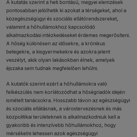
A kutatás szerint a heti bontású, megyei elemzések
pontosabban jelölhetik ki azokat a térségeket, ahol a
közegészségügyi és szociális ellátórendszereket,
valamint a hőhullámokhoz kapcsolódó
alkalmazkodási intézkedéseket érdemes megerősíteni.
A hőség különösen az idősekre, a krónikus
betegekre, a kisgyermekekre és azokra jelent
veszélyt, akik olyan lakásokban élnek, amelyek
éjszaka sem tudnak megfelelően lehűlni.
A kutatók szerint ezért a hőhullámokra való
felkészülés nem korlátozódhat a hőségriadók idején
ismételt tanácsokra. Hosszabb távon az egészségügyi
és szociális ellátásnak, a várostervezésnek és más
közpolitikai területeknek is alkalmazkodniuk kell a
gyakoribb és intenzívebb hőhullámokhoz, hogy
mérsékelni lehessen azok egészségügyi