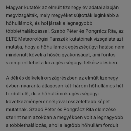
Magyar kutatók az elmúlt tizenegy év adatai alapján
megvizsgálták, mely megyéket sújtották leginkább a
hőhullámok, és hol jártak a legnagyobb
többlethalálozással. Szabó Péter és Pongrácz Rita, az
ELTE Meteorológiai Tanszék kutatóinak vizsgálata azt
mutatja, hogy a hőhullámok egészségügyi hatása nem
mindenütt követi a hőség gyakoriságát, ami fontos
szempont lehet a közegészségügyi felkészülésben.
A déli és délkeleti országrészben az elmúlt tizenegy
évben nyaranta átlagosan két-három hőhullámos hét
fordult elő, de a hőhullámok egészségügyi
következményei ennél jóval összetettebb képet
mutatnak. Szabó Péter és Pongrácz Rita elemzése
szerint nem azokban a megyékben volt a legnagyobb
a többlethalálozás, ahol a legtöbb hőhullám fordult