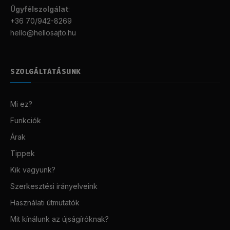
Ügyfélszolgálat
:
+36 70/942-8269
hello@hellosajto.hu
SZOLGÁLTATÁSUNK
Mi ez?
Funkciók
Árak
Tippek
Kik vagyunk?
Szerkesztési irányelveink
Használati útmutatók
Mit kínálunk az újságíróknak?