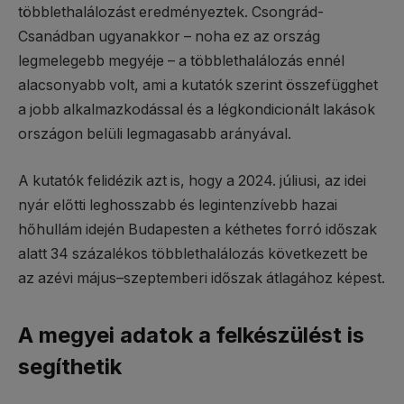
többlethalálozást eredményeztek. Csongrád-
Csanádban ugyanakkor – noha ez az ország
legmelegebb megyéje – a többlethalálozás ennél
alacsonyabb volt, ami a kutatók szerint összefügghet
a jobb alkalmazkodással és a légkondicionált lakások
országon belüli legmagasabb arányával.
A kutatók felidézik azt is, hogy a 2024. júliusi, az idei
nyár előtti leghosszabb és legintenzívebb hazai
hőhullám idején Budapesten a kéthetes forró időszak
alatt 34 százalékos többlethalálozás következett be
az azévi május–szeptemberi időszak átlagához képest.
A megyei adatok a felkészülést is
segíthetik