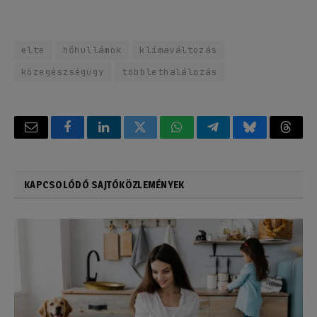
elte
hőhullámok
klímaváltozás
közegészségügy
többlethalálozás
Email
Facebook
LinkedIn
Twitter
WhatsApp
Telegram
Bluesky
Threa
KAPCSOLÓDÓ SAJTÓKÖZLEMÉNYEK