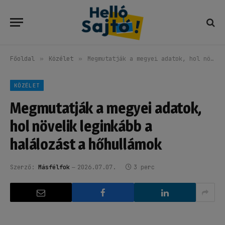
Főoldal
»
Közélet
»
Megmutatják a megyei adatok, hol növelik leginkább a halálozást a hőhullámok
KÖZÉLET
Megmutatják a megyei adatok,
hol növelik leginkább a
halálozást a hőhullámok
Szerző:
Másfélfok
2026.07.07.
3 perc