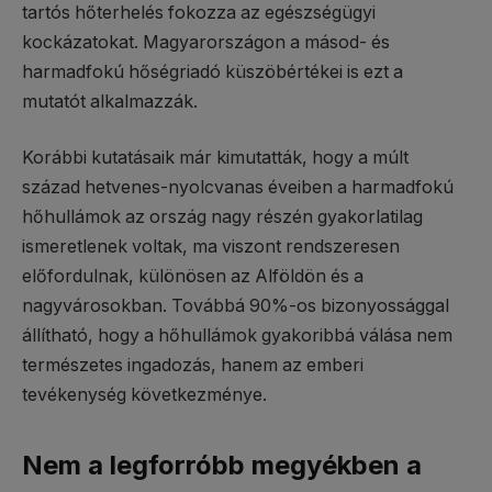
tartós hőterhelés fokozza az egészségügyi
kockázatokat. Magyarországon a másod- és
harmadfokú hőségriadó küszöbértékei is ezt a
mutatót alkalmazzák.
Korábbi kutatásaik már kimutatták, hogy a múlt
század hetvenes-nyolcvanas éveiben a harmadfokú
hőhullámok az ország nagy részén gyakorlatilag
ismeretlenek voltak, ma viszont rendszeresen
előfordulnak, különösen az Alföldön és a
nagyvárosokban. Továbbá 90%-os bizonyossággal
állítható, hogy a hőhullámok gyakoribbá válása nem
természetes ingadozás, hanem az emberi
tevékenység következménye.
Nem a legforróbb megyékben a