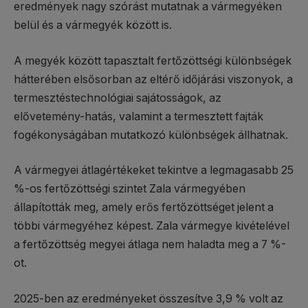
eredmények nagy szórást mutatnak a vármegyéken
belül és a vármegyék között is.
A megyék között tapasztalt fertőzöttségi különbségek
hátterében elsősorban az eltérő időjárási viszonyok, a
termesztéstechnológiai sajátosságok, az
elővetemény-hatás, valamint a termesztett fajták
fogékonyságában mutatkozó különbségek állhatnak.
A vármegyei átlagértékeket tekintve a legmagasabb 25
%-os fertőzöttségi szintet Zala vármegyében
állapították meg, amely erős fertőzöttséget jelent a
többi vármegyéhez képest. Zala vármegye kivételével
a fertőzöttség megyei átlaga nem haladta meg a 7 %-
ot.
2025-ben az eredményeket összesítve 3,9 % volt az