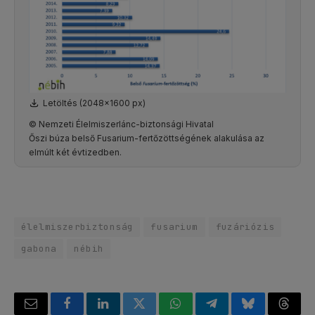
Letöltés (2048x1600 px)
© Nemzeti Élelmiszerlánc-biztonsági Hivatal
Őszi búza belső Fusarium-fertőzöttségének alakulása az
elmúlt két évtizedben.
élelmiszerbiztonság
fusarium
fuzáriózis
gabona
nébih
Email
Facebook
LinkedIn
Twitter
WhatsApp
Telegram
Bluesky
Threa