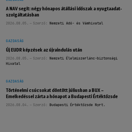
A NAV segít: négy hónapos átállási időszak a nyugtaadat-
szolgáltatásban
2026.08.05.
Szerző:
Nemzeti Adó- és Vámhivatal
GAZDASÁG
Új EUDR képzések az újraindulás után
2026.08.05.
Szerző:
Nemzeti Élelmiszerlánc-biztonsági
Hivatal
GAZDASÁG
Történelmi csúcsokat döntött júliusban a BUX –
Emelkedéssel zárta a hónapot a Budapesti Értéktőzsde
2026.08.04.
Szerző:
Budapesti Értéktőzsde Nyrt.