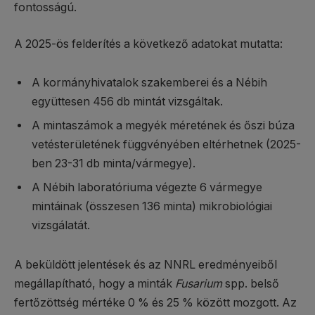
fontosságú.
A 2025-ös felderítés a következő adatokat mutatta:
A kormányhivatalok szakemberei és a Nébih
együttesen 456 db mintát vizsgáltak.
A mintaszámok a megyék méretének és őszi búza
vetésterületének függvényében eltérhetnek (2025-
ben 23-31 db minta/vármegye).
A Nébih laboratóriuma végezte 6 vármegye
mintáinak (összesen 136 minta) mikrobiológiai
vizsgálatát.
A beküldött jelentések és az NNRL eredményeiből
megállapítható, hogy a minták
Fusarium
spp. belső
fertőzöttség mértéke 0 % és 25 % között mozgott. Az