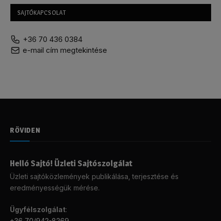
SAJTÓKAPCSOLAT
+36 70 436 0384
e-mail cím megtekintése
RÖVIDEN
Helló Sajtó! Üzleti Sajtószolgálat
Üzleti sajtóközlemények publikálása, terjesztése és
eredményességük mérése.
Ügyfélszolgálat
:
+36 70/942-8269