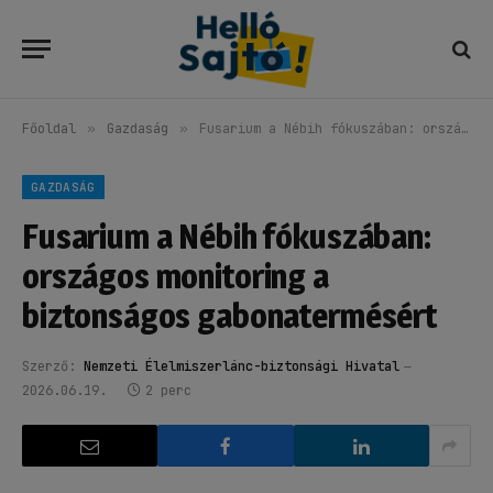
Főoldal
»
Gazdaság
»
Fusarium a Nébih fókuszában: országos monitoring a biztonságos gabonatermésért
GAZDASÁG
Fusarium a Nébih fókuszában:
országos monitoring a
biztonságos gabonatermésért
Szerző:
Nemzeti Élelmiszerlánc-biztonsági Hivatal
2026.06.19.
2 perc