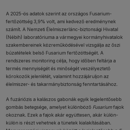
A 2025-ös adatok szerint az országos Fusarium-
fertőzöttség 3,9% volt, ami kedvező eredménynek
számít. A Nemzeti Élelmiszerlánc-biztonsági Hivatal
(Nébih) laboratóriuma a vármegyei kormányhivatalok
szakembereinek közreműködésével vizsgálja az őszi
búzatételek belső Fusarium fertőzöttségét. A
rendszeres monitoring célja, hogy időben feltárja a
termés mennyiségét és minőségét veszélyeztető
kórokozók jelenlétét, valamint hozzájáruljon az
élelmiszer- és takarmánybiztonság fenntartásához.
A fuzáriózis a kalászos gabonák egyik legjelentősebb
gombás betegsége, amelyet különböző
Fusarium
fajok
okoznak. Ezek a fajok akár együttesen, akár külön-
külön is részt vehetnek a tünetek kialakításában.