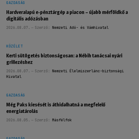
GAZDASÁG
Hardveralapú e-pénztárgép a piacon – újabb mérföldkő a
digitális adózásban
2026.08.07.
Szerző:
Nemzeti Adó- és Vámhivatal
KÖZÉLET
Kerti sütögetés biztonságosan: a Nébih tanácsai nyári
grillezéshez
2026.08.07.
Szerző:
Nemzeti Élelmiszerlánc-biztonsági
Hivatal
GAZDASÁG
Még Paks kiesését is áthidalhatná a megfelelő
energiatárolás
2026.08.05.
Szerző:
Másfélfok
GAZDASÁG