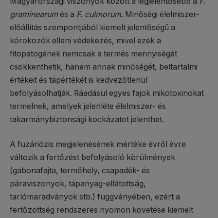
Magyarországi viszonyok között a legjelentősebb a
F.
graminearum
és a
F. culmorum
. Minőségi élelmiszer-
előállítás szempontjából kiemelt jelentőségű a
kórokozók elleni védekezés, mivel ezek a
fitopatogének nemcsak a termés mennyiségét
csökkenthetik, hanem annak minőségét, beltartalmi
értékeit és tápértékét is kedvezőtlenül
befolyásolhatják. Ráadásul egyes fajok mikotoxinokat
termelnek, amelyek jelenléte élelmiszer- és
takarmánybiztonsági kockázatot jelenthet.
A fuzáriózis megjelenésének mértéke évről évre
változik a fertőzést befolyásoló körülmények
(gabonafajta, termőhely, csapadék- és
páraviszonyok, tápanyag-ellátottság,
tarlómaradványok stb.) függvényében, ezért a
fertőzöttség rendszeres nyomon követése kiemelt