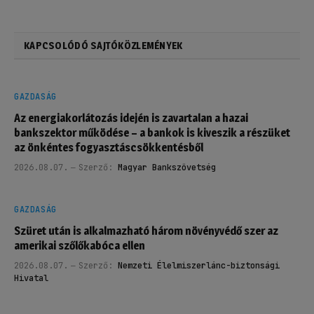
KAPCSOLÓDÓ SAJTÓKÖZLEMÉNYEK
GAZDASÁG
Az energiakorlátozás idején is zavartalan a hazai
bankszektor működése – a bankok is kiveszik a részüket
az önkéntes fogyasztáscsökkentésből
2026.08.07.
Szerző:
Magyar Bankszövetség
GAZDASÁG
Szüret után is alkalmazható három növényvédő szer az
amerikai szőlőkabóca ellen
2026.08.07.
Szerző:
Nemzeti Élelmiszerlánc-biztonsági
Hivatal