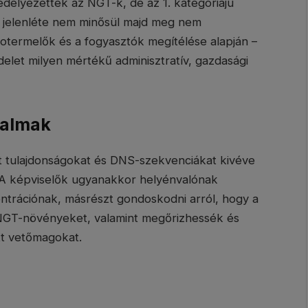
délyezettek az NGT-k, de az 1. kategóriájú
 jelenléte nem minősül majd meg nem
iotermelők és a fogyasztók megítélése alapján –
elet milyen mértékű adminisztratív, gazdasági
dalmak
ott tulajdonságokat és DNS-szekvenciákat kivéve
. A képviselők ugyanakkor helyénvalónak
centrációnak, másrészt gondoskodni arról, hogy a
z NGT-növényeket, valamint megőrizhessék és
tt vetőmagokat.