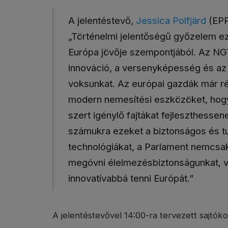
A jelentéstevő,
Jessica Polfjärd
(EPP
„Történelmi jelentőségű győzelem e
Európa jövője szempontjából. Az NG
innováció, a versenyképesség és az 
voksunkat. Az európai gazdák már ré
modern nemesítési eszközöket, hog
szert igénylő fajtákat fejleszthessene
számukra ezeket a biztonságos és 
technológiákat, a Parlament nemcsa
megóvni élelmezésbiztonságunkat, 
innovatívabbá tenni Európát.”
A jelentéstevővel 14:00-ra tervezett sajtók