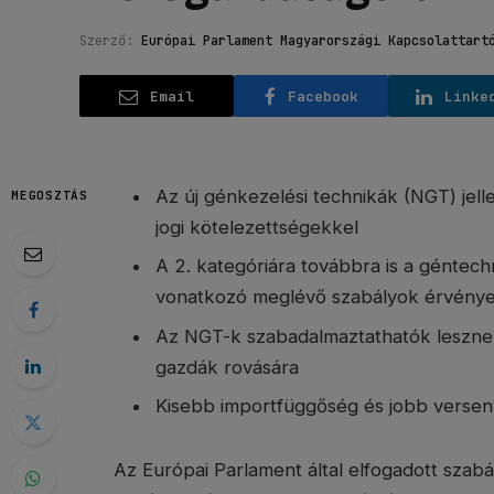
Szerző:
Európai Parlament Magyarországi Kapcsolattart
Email
Facebook
Linke
Az új génkezelési technikák (NGT) jell
MEGOSZTÁS
jogi kötelezettségekkel
A 2. kategóriára továbbra is a géntec
vonatkozó meglévő szabályok érvény
Az NGT-k szabadalmaztathatók leszne
gazdák rovására
Kisebb importfüggőség és jobb verse
Az Európai Parlament által elfogadott szab