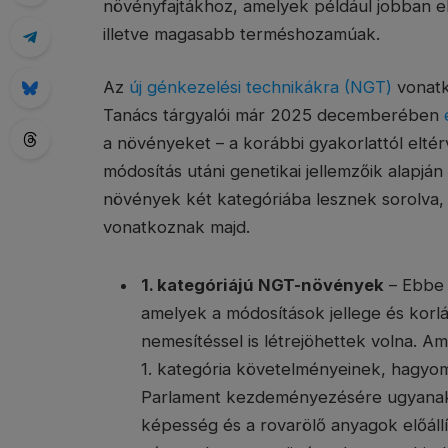
növényfajtákhoz, amelyek például jobban el
illetve magasabb terméshozamúak.
Az
új génkezelési technikákra (NGT)
vonatk
Tanács tárgyalói már 2025 decemberében
a növényeket – a korábbi gyakorlattól eltér
módosítás utáni genetikai jellemzőik alapján
növények két kategóriába lesznek sorolva, 
vonatkoznak majd.
1. kategóriájú NGT-növények
– Ebbe 
amelyek a módosítások jellege és kor
nemesítéssel is létrejöhettek volna. A
1. kategória követelményeinek, hagyom
Parlament kezdeményezésére ugyanakk
képesség és a rovarölő anyagok előállí