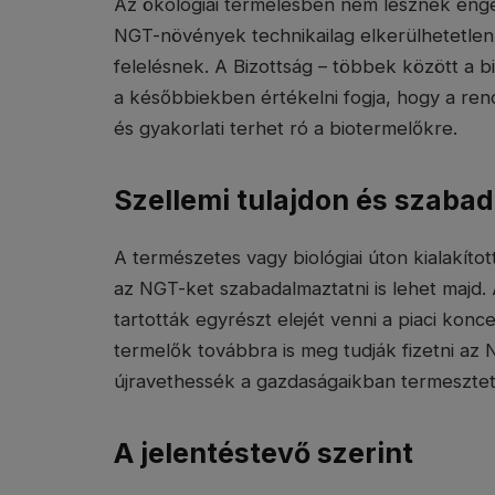
Az ökológiai termelésben nem lesznek enge
NGT-növények technikailag elkerülhetetlen
felelésnek. A Bizottság – többek között a b
a későbbiekben értékelni fogja, hogy a rend
és gyakorlati terhet ró a biotermelőkre.
Szellemi tulajdon és szaba
A természetes vagy biológiai úton kialakít
az NGT-ket szabadalmaztatni is lehet majd
tartották egyrészt elejét venni a piaci kon
termelők továbbra is meg tudják fizetni a
újravethessék a gazdaságaikban termeszte
A jelentéstevő szerint