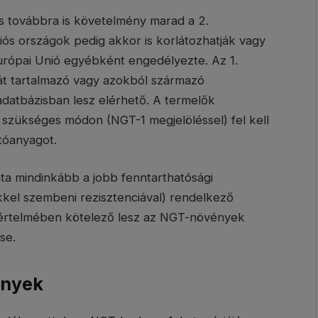
 továbbra is követelmény marad a 2.
ós országok pedig akkor is korlátozhatják vagy
Európai Unió egyébként engedélyezte. Az 1.
át tartalmazó vagy azokból származó
adatbázisban lesz elérhető. A termelők
 szükséges módon (NGT-1 megjelöléssel) fel kell
tóanyagot.
a mindinkább a jobb fenntarthatósági
őkkel szembeni rezisztenciával) rendelkező
t értelmében kötelező lesz az NGT-növények
se.
ények