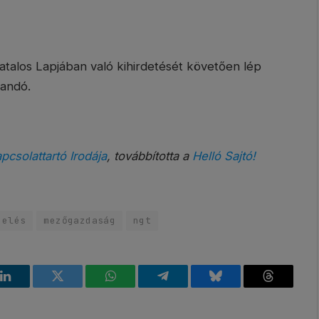
atalos Lapjában való kihirdetését követően lép
zandó.
csolattartó Irodája
, továbbította a
Helló Sajtó!
zelés
mezőgazdaság
ngt
k
LinkedIn
Twitter
WhatsApp
Telegram
Bluesky
Threads