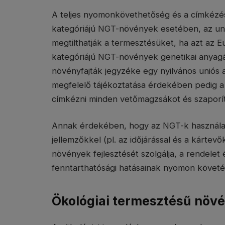
A teljes nyomonkövethetőség és a címkézés
kategóriájú NGT-növények esetében, az uni
megtilthatják a termesztésüket, ha azt az 
kategóriájú NGT-növények genetikai anyag
növényfajták jegyzéke egy nyilvános uniós 
megfelelő tájékoztatása érdekében pedig a
címkézni minden vetőmagzsákot és szaporí
Annak érdekében, hogy az NGT-k használat
jellemzőkkel (pl. az időjárással és a kártev
növények fejlesztését szolgálja, a rendele
fenntarthatósági hatásainak nyomon követé
Ökológiai termesztésű növ