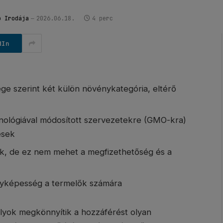
ó Irodája
2026.06.18.
4 perc
dIn
ege szerint két külön növénykategória, eltérő
hnológiával módosított szervezetekre (GMO-kra)
esek
k, de ez nem mehet a megfizethetőség és a
nyképesség a termelők számára
ályok megkönnyítik a hozzáférést olyan