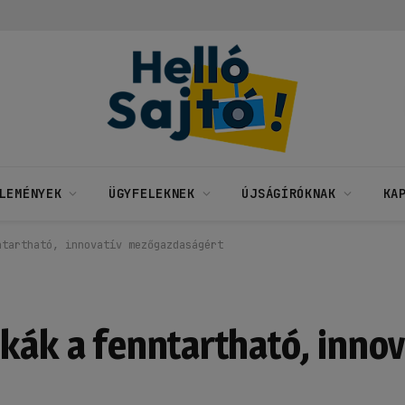
LEMÉNYEK
ÜGYFELEKNEK
ÚJSÁGÍRÓKNAK
KA
ntartható, innovatív mezőgazdaságért
kák a fenntartható, innov