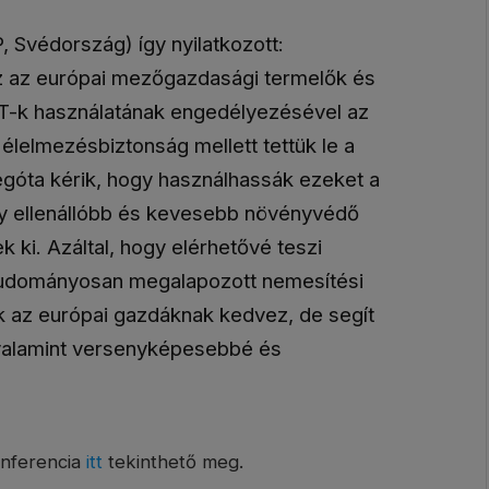
, Svédország) így nyilatkozott:
z az európai mezőgazdasági termelők és
T-k használatának engedélyezésével az
élelmezésbiztonság mellett tettük le a
góta kérik, hogy használhassák ezeket a
y ellenállóbb és kevesebb növényvédő
k ki. Azáltal, hogy elérhetővé teszi
tudományosan megalapozott nemesítési
k az európai gazdáknak kedvez, de segít
valamint versenyképesebbé és
onferencia
itt
tekinthető meg.