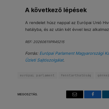
A következő lépések
A rendelet húsz nappal az Európai Unió Hiv
hatályba, és az után két évvel lesz alkalma
REF: 20260611IPR45215
Forrás:
Európai Parlament Magyarországi Kap
Üzleti Sajtószolgálat
.
európai parlament
fenntarthatóság
génke
MEGOSZTÁS.
Email
Faceboo