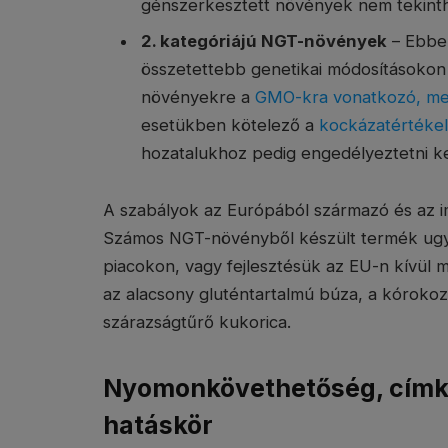
génszerkesztett növények nem tekinth
2. kategóriájú NGT-növények
– Ebbe
összetettebb genetikai módosításokon
növényekre a
GMO-kra vonatkozó, meg
esetükben kötelező a
kockázatértéke
hozatalukhoz pedig engedélyeztetni ke
A szabályok az Európából származó és az 
Számos NGT-növényből készült termék ugyan
piacokon, vagy fejlesztésük az EU-n kívül m
az alacsony gluténtartalmú búza, a kóroko
szárazságtűrő kukorica.
Nyomonkövethetőség, címké
hatáskör