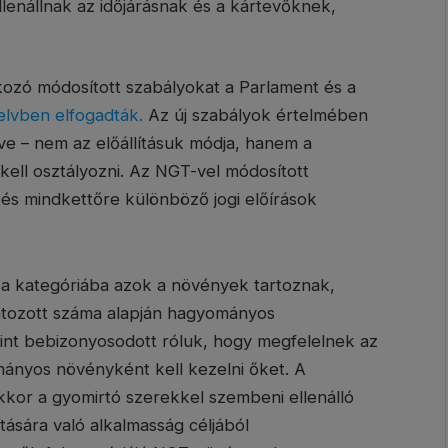
lenállnak az időjárásnak és a kártevőknek,
ozó módosított szabályokat a Parlament és a
elvben elfogadták
.
Az új szabályok értelmében
ve – nem az előállításuk módja, hanem a
 kell osztályozni. Az NGT-vel módosított
és mindkettőre különböző jogi előírások
a kategóriába azok a növények tartoznak,
látozott száma alapján hagyományos
mint bebizonyosodott róluk, hogy megfelelnek az
ányos növényként kell kezelni őket. A
or a gyomirtó szerekkel szembeni ellenálló
tására való alkalmasság céljából