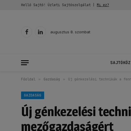
Helló Sajtó! Üzleti Sajtószolgálat |
Mi ez?
augusztus 8. szombat
Facebook
LinkedIn
SAJTÓKÖZ
Főoldal
»
Gazdaság
»
Új génkezelési technikák a fen
GAZDASÁG
Új génkezelési techni
mezőgazdaságért