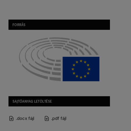
FORRÁS
SAJTÓANYAG LETÖLTÉSE
.docx fájl
.pdf fájl