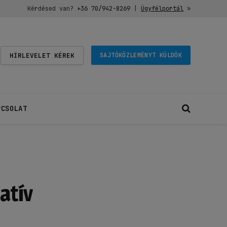
Kérdésed van?
+36 70/942-8269
|
Ügyfélportál
»
HÍRLEVELET KÉREK
SAJTÓKÖZLEMÉNYT KÜLDÖK
PCSOLAT
atív