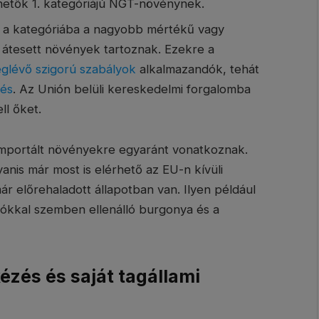
etők 1. kategóriájú NGT-növénynek.
 a kategóriába a nagyobb mértékű vagy
 átesett növények tartoznak. Ezekre a
lévő szigorú szabályok
alkalmazandók, tehát
lés
. Az Unión belüli kereskedelmi forgalomba
ll őket.
importált növényekre egyaránt vonatkoznak.
is már most is elérhető az EU-n kívüli
ár előrehaladott állapotban van. Ilyen például
zókkal szemben ellenálló burgonya és a
zés és saját tagállami