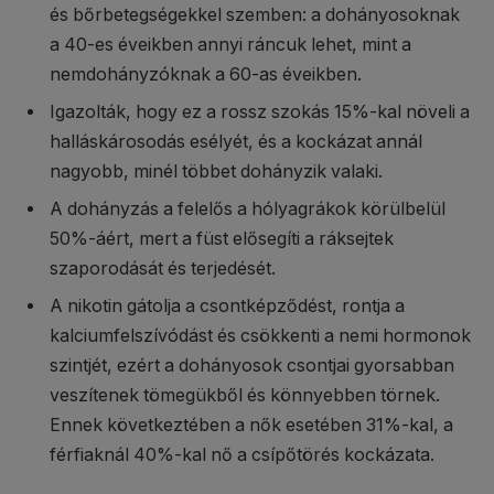
és bőrbetegségekkel szemben: a dohányosoknak
a 40-es éveikben annyi ráncuk lehet, mint a
nemdohányzóknak a 60-as éveikben.
Igazolták, hogy ez a rossz szokás 15%-kal növeli a
halláskárosodás esélyét, és a kockázat annál
nagyobb, minél többet dohányzik valaki.
A dohányzás a felelős a hólyagrákok körülbelül
50%-áért​, mert a füst elősegíti a ráksejtek
szaporodását és terjedését.
A nikotin gátolja a csontképződést, rontja a
kalciumfelszívódást és csökkenti a nemi hormonok
szintjét, ezért a dohányosok csontjai gyorsabban
veszítenek tömegükből és könnyebben törnek.
Ennek következtében a nők esetében 31%-kal, a
férfiaknál 40%-kal nő a csípőtörés kockázata.