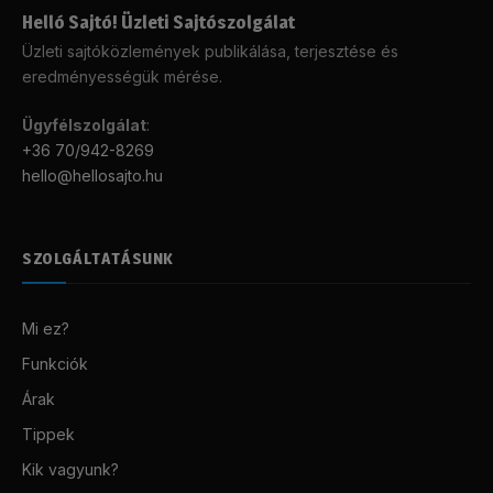
Helló Sajtó! Üzleti Sajtószolgálat
Üzleti sajtóközlemények publikálása, terjesztése és
eredményességük mérése.
Ügyfélszolgálat
:
+36 70/942-8269
hello@hellosajto.hu
SZOLGÁLTATÁSUNK
Mi ez?
Funkciók
Árak
Tippek
Kik vagyunk?