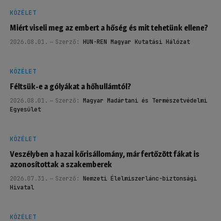
KÖZÉLET
Miért viseli meg az embert a hőség és mit tehetünk ellene?
2026.08.01.
Szerző:
HUN-REN Magyar Kutatási Hálózat
KÖZÉLET
Féltsük-e a gólyákat a hőhullámtól?
2026.08.01.
Szerző:
Magyar Madártani és Természetvédelmi
Egyesület
KÖZÉLET
Veszélyben a hazai kőrisállomány, már fertőzött fákat is
azonosítottak a szakemberek
2026.07.31.
Szerző:
Nemzeti Élelmiszerlánc-biztonsági
Hivatal
KÖZÉLET