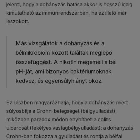
jelenti, hogy a dohányzás hatása akkor is hosszú ideig
kimutatható az immunrendszerben, ha az illető már
leszokott.
Más vizsgálatok a dohányzás és a
bélmikrobiom között találtak meglepő
összefüggést. A nikotin megemeli a bél
pH-ját, ami bizonyos baktériumoknak
kedvez, és egyensúlyhiányt okoz.
Ez részben magyarázhatja, hogy a dohányzás miért
súlyosbítja a Crohn-betegséget (bélgyulladást),
miközben paradox módon enyhítheti a colitis
ulcerosát (fekélyes vastagbélgyulladást): a dohányzás
Crohn-ban fokozza a gyulladást és rontja a bélfal