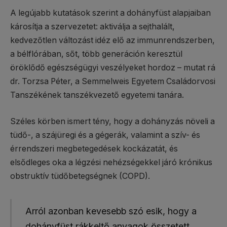
A legújabb kutatások szerint a dohányfüst alapjaiban
károsítja a szervezetet: aktiválja a sejthalált,
kedvezőtlen változást idéz elő az immunrendszerben,
a bélflórában, sőt, több generáción keresztül
öröklődő egészségügyi veszélyeket hordoz – mutat rá
dr. Torzsa Péter, a Semmelweis Egyetem Családorvosi
Tanszékének tanszékvezető egyetemi tanára.
Széles körben ismert tény, hogy a dohányzás növeli a
tüdő-, a szájüregi és a gégerák, valamint a szív- és
érrendszeri megbetegedések kockázatát, és
elsődleges oka a légzési nehézségekkel járó krónikus
obstruktív tüdőbetegségnek (COPD).
Arról azonban kevesebb szó esik, hogy a
dohányfüst rákkeltő anyagok összetett