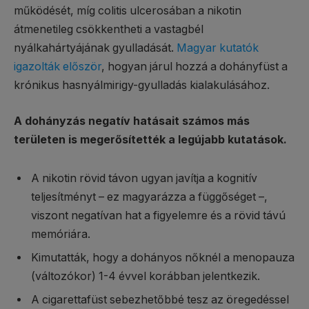
működését, míg colitis ulcerosában a nikotin
átmenetileg csökkentheti a vastagbél
nyálkahártyájának gyulladását.
Magyar kutatók
igazolták először
, hogyan járul hozzá a dohányfüst a
krónikus hasnyálmirigy-gyulladás kialakulásához.
A dohányzás negatív hatásait számos más
területen is megerősítették a legújabb kutatások.
A nikotin rövid távon ugyan javítja a kognitív
teljesítményt – ez magyarázza a függőséget –,
viszont negatívan hat a figyelemre és a rövid távú
memóriára.
Kimutatták, hogy a dohányos nőknél a menopauza
(változókor) 1-4 évvel korábban jelentkezik.
A cigarettafüst sebezhetőbbé tesz az öregedéssel