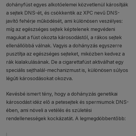
dohányfüst egyes alkotóelemei közvetlenül károsítják
a sejtek DNS-ét, és csökkentik az XPC nevű DNS-
javító fehérje működését, ami különösen veszélyes:
míg az egészséges sejtek képtelenek megvédeni
magukat a füst okozta károsodástól, a rákos sejtek
ellenállóbbá válnak. Vagyis a dohányzás egyszerre
pusztítja az egészséges sejteket, miközben kedvez a
rák kialakulásának.​ De a cigarettafüst aktiválhat egy
speciális sejthalál-mechanizmust is, különösen súlyos
légúti károsodásokat okozva.​
Kevésbé ismert tény, hogy a dohányzás genetikai
károsodást idéz elő a petesejtek és spermiumok DNS-
ében, ami növeli a vetélés és születési
rendellenességek kockázatát. A legmegdöbbentőbb: