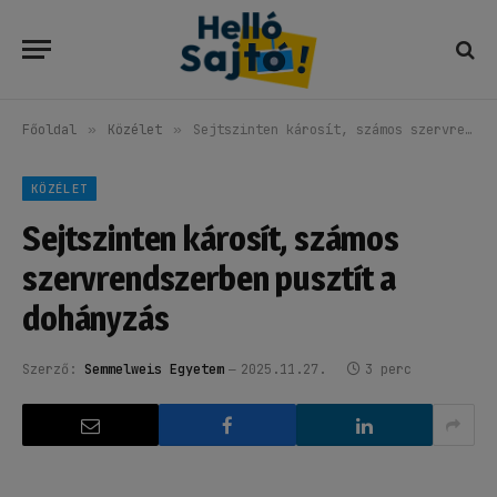
Főoldal
»
Közélet
»
Sejtszinten károsít, számos szervrendszerben pusztít a dohányzás
KÖZÉLET
Sejtszinten károsít, számos
szervrendszerben pusztít a
dohányzás
Szerző:
Semmelweis Egyetem
2025.11.27.
3 perc