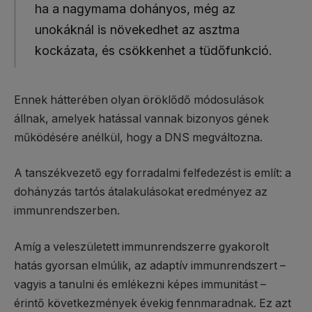
ha a nagymama dohányos, még az
unokáknál is növekedhet az asztma
kockázata, és csökkenhet a tüdőfunkció.​
Ennek hátterében olyan öröklődő módosulások
állnak, amelyek hatással vannak bizonyos gének
működésére anélkül, hogy a DNS megváltozna.
A tanszékvezető egy forradalmi felfedezést is említ: a
dohányzás tartós átalakulásokat eredményez az
immunrendszerben.
Amíg a veleszületett immunrendszerre gyakorolt
hatás gyorsan elmúlik, az adaptív immunrendszert –
vagyis a tanulni és emlékezni képes immunitást –
érintő következmények évekig fennmaradnak. Ez azt