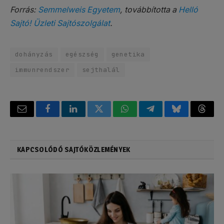
Forrás:
Semmelweis Egyetem
, továbbította a
Helló
Sajtó! Üzleti Sajtószolgálat
.
dohányzás
egészség
genetika
immunrendszer
sejthalál
Email
Facebook
LinkedIn
Twitter
WhatsApp
Telegram
Bluesky
Threa
KAPCSOLÓDÓ SAJTÓKÖZLEMÉNYEK