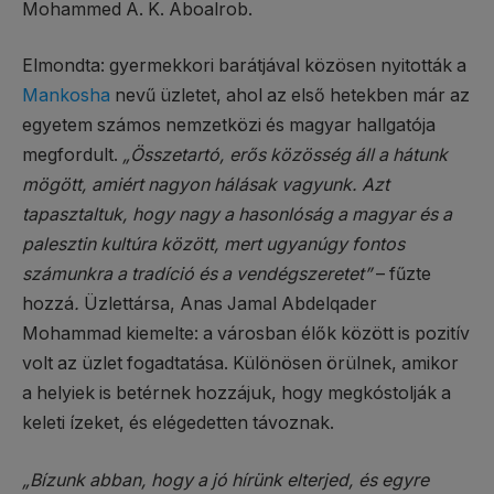
Mohammed A. K. Aboalrob.
Elmondta: gyermekkori barátjával közösen nyitották a
Mankosha
nevű üzletet, ahol az első hetekben már az
egyetem számos nemzetközi és magyar hallgatója
megfordult.
„Összetartó, erős közösség áll a hátunk
mögött, amiért nagyon hálásak vagyunk. Azt
tapasztaltuk, hogy nagy a hasonlóság a magyar és a
palesztin kultúra között, mert ugyanúgy fontos
számunkra a tradíció és a vendégszeretet”
– fűzte
hozzá
.
Üzlettársa, Anas Jamal Abdelqader
Mohammad kiemelte: a városban élők között is pozitív
volt az üzlet fogadtatása. Különösen örülnek, amikor
a helyiek is betérnek hozzájuk, hogy megkóstolják a
keleti ízeket, és elégedetten távoznak.
„Bízunk abban, hogy a jó hírünk elterjed, és egyre