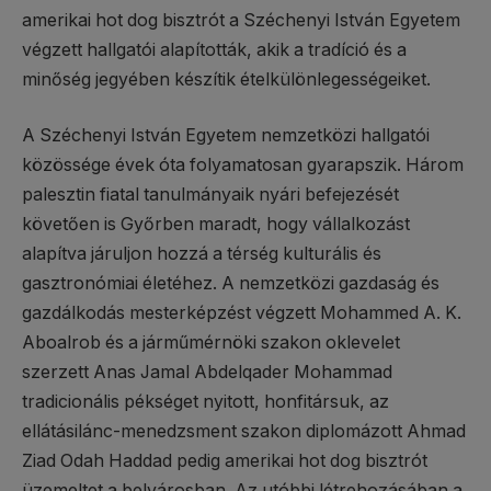
amerikai hot dog bisztrót a Széchenyi István Egyetem
végzett hallgatói alapították, akik a tradíció és a
minőség jegyében készítik ételkülönlegességeiket.
A Széchenyi István Egyetem nemzetközi hallgatói
közössége évek óta folyamatosan gyarapszik. Három
palesztin fiatal tanulmányaik nyári befejezését
követően is Győrben maradt, hogy vállalkozást
alapítva járuljon hozzá a térség kulturális és
gasztronómiai életéhez. A nemzetközi gazdaság és
gazdálkodás mesterképzést végzett Mohammed A. K.
Aboalrob és a járműmérnöki szakon oklevelet
szerzett Anas Jamal Abdelqader Mohammad
tradicionális pékséget nyitott, honfitársuk, az
ellátásilánc-menedzsment szakon diplomázott Ahmad
Ziad Odah Haddad pedig amerikai hot dog bisztrót
üzemeltet a belvárosban. Az utóbbi létrehozásában a