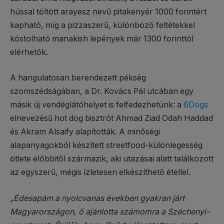
hússal töltött arayesz nevű pitakenyér 1000 forintért
kapható, míg a pizzaszerű, különböző feltétekkel
kóstolható manakish lepények már 1300 forinttól
elérhetők.
A hangulatosan berendezett pékség
szomszédságában, a Dr. Kovács Pál utcában egy
másik új vendéglátóhelyet is felfedezhetünk: a
6Dogs
elnevezésű hot dog bisztrót Ahmad Ziad Odah Haddad
és Akram Alsaify alapították. A minőségi
alapanyagokból készített streetfood-különlegesség
ötlete előbbitől származik, aki utazásai alatt találkozott
az egyszerű, mégis ízletesen elkészíthető étellel.
„Édesapám a nyolcvanas években gyakran járt
Magyarországon, ő ajánlotta számomra a Széchenyi-