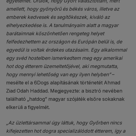
egyetemet. Örülök, hogy Győrt választottam, mert
amellett, hogy gyönyörű és békés város, illetve az
emberek kedvesek és segítőkészek, kiváló az
elhelyezkedése is. A tanulmányaim alatt a magyar
barátaimnak köszönhetően rengeteg helyet
felfedezhettem az országon és Európán belül is, de
egyedül is voltak érdekes utazásaim. Egy alkalommal
egy svéd hostelben ismerkedtem meg egy amerikai
hot dog étterem üzemeltetőjével, aki megmutatta,
hogy mennyi lehetőség van egy ilyen helyben”
–
mesélte el a 6Dogs alapításának történetét Ahmad
Ziad Odah Haddad. Megjegyezte: a bisztró nevében
található „hatdog” magyar szójáték elsőre sokaknak
elkerüli a figyelmét.
„Az üzlettársammal úgy láttuk, hogy Győrben nincs
kifejezetten hot dogra specializálódott étterem, így a