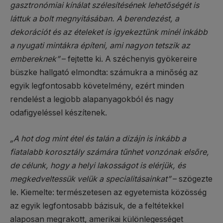
gasztronómiai kínálat szélesítésének lehetőségét is
láttuk a bolt megnyitásában. A berendezést, a
dekorációt és az ételeket is igyekeztünk minél inkább
a nyugati mintákra építeni, ami nagyon tetszik az
embereknek”
– fejtette ki. A széchenyis gyökereire
büszke hallgató elmondta: számukra a minőség az
egyik legfontosabb követelmény, ezért minden
rendelést a legjobb alapanyagokból és nagy
odafigyeléssel készítenek.
„A hot dog mint étel és talán a dizájn is inkább a
fiatalabb korosztály számára tűnhet vonzónak elsőre,
de célunk, hogy a helyi lakosságot is elérjük, és
megkedveltessük velük a specialitásainkat”
– szögezte
le. Kiemelte: természetesen az egyetemista közösség
az egyik legfontosabb bázisuk, de a feltétekkel
alaposan megrakott, amerikai különlegességet