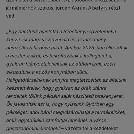
járműmérnök szakos, jordán Akram Alsaify is részt
vett.
„Egy barátunk ajánlotta a Széchenyi-egyetemet a
képzések magas színvonala és az intézmény
nemzetközi hírneve miatt. Amikor 2023-ban elkezdtük
a mesterszakot, és beköltöztünk a kollégiumba,
gyakran hiányoztak nekünk az otthoni ízek, ezért
elkezdtünk a közös konyhában sütni.
Hallgatótársainknak annyira megtetszettek az általunk
készített ételek, hogy gyakran az órák utánra
rendeltek tőlünk például saját készítésű pitakenyeret.
Ők javasolták azt is, hogy nyissunk Győrben egy
pékséget, ahol bárki megvásárolhatja a termékeinket,
amik egyedülálló színfoltjai lennének a város
gasztronómiai életének”
– vázolta fel a kezdeteket