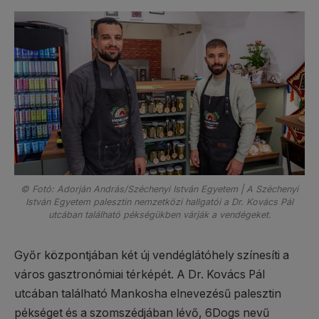
© Fotó: Adorján András/Széchenyi István Egyetem | A Széchenyi
István Egyetem palesztin nemzetközi hallgatói a Dr. Kovács Pál
utcában található pékségükben várják a vendégeket.
Győr központjában két új vendéglátóhely színesíti a
város gasztronómiai térképét. A Dr. Kovács Pál
utcában található Mankosha elnevezésű palesztin
pékséget és a szomszédjában lévő, 6Dogs nevű