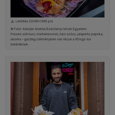
Letöltés (2048x1365 px)
© Fotó: Adorján András/Széchenyi István Egyetem
Frissen sült buci, marhahúsvirsli, házi szósz, jalapeño paprika,
uborka – gazdag ízélményben van része a 6Dogs-ba
betérőknek.