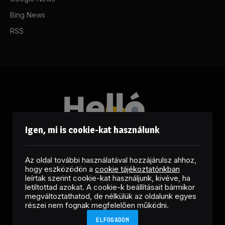
Bing News
RSS
Igen, mi is cookie-kat használunk
Az oldal további használatával hozzájárulsz ahhoz,
hogy eszközödön a
cookie tájékoztatónkban
leírtak szerint cookie-kat használjunk, kivéve, ha
letiltottad azokat. A cookie-k beállításait bármikor
megváltoztathatod, de nélkülük az oldalunk egyes
Facebook
LinkedIn
X
RSS
részei nem fognak megfelelően működni.
(Twitter)
ELFOGADOM
Copyright © 2026 Helló Sajtó! Üzleti Sajtószolgálat