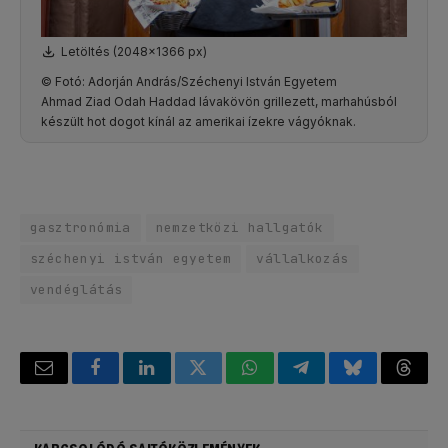
Letöltés (2048x1366 px)
© Fotó: Adorján András/Széchenyi István Egyetem
Ahmad Ziad Odah Haddad lávakövön grillezett, marhahúsból
készült hot dogot kínál az amerikai ízekre vágyóknak.
gasztronómia
nemzetközi hallgatók
széchenyi istván egyetem
vállalkozás
vendéglátás
Email
Facebook
LinkedIn
Twitter
WhatsApp
Telegram
Bluesky
Threa