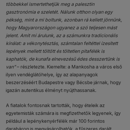
többekkel ismertethetjük meg a palesztin
gasztronómia e szeletét. Nálunk otthon olyan egy
pékség, mint a mi boltunk, azonban rá kellett jönnünk,
hogy Magyarországon ugyanez a szó teljesen mást
jelent. Amit mi árulunk, az a számunkra tradicionális
kínálat: a vékonytésztás, számtalan feltéttel ízesített
lepények mellett töltött és töltetlen pitafélék is
kaphatók, de kunafa elnevezésű édes desszertünk is
van”
– részletezte. Kiemelte: a Mankosha a város első
ilyen vendéglátóhelye, így az alapanyagok
beszerzéséért Budapestre vagy Bécsbe járnak, hogy
igazán autentikus élményt nyújthassanak.
A fiatalok fontosnak tartották, hogy ételeik az
egyetemisták számára is megfizethetők legyenek, így
például a lepénykenyérfélék már 100 forintos
darabáron is megvásárolhatók, a fűszeres darált