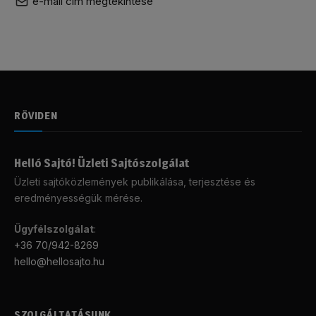
e-mail cím megtekintése
RÖVIDEN
Helló Sajtó! Üzleti Sajtószolgálat
Üzleti sajtóközlemények publikálása, terjesztése és
eredményességük mérése.
Ügyfélszolgálat
:
+36 70/942-8269
hello@hellosajto.hu
SZOLGÁLTATÁSUNK