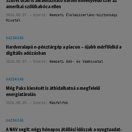
Szüret után is alkalmazható három növényvédő szer az
amerikai szőlőkabóca ellen
2026.08.07.
Szerző:
Nemzeti Élelmiszerlánc-biztonsági
Hivatal
GAZDASÁG
Hardveralapú e-pénztárgép a piacon – újabb mérföldkő a
digitális adózásban
2026.08.07.
Szerző:
Nemzeti Adó- és Vámhivatal
GAZDASÁG
Még Paks kiesését is áthidalhatná a megfelelő
energiatárolás
2026.08.05.
Szerző:
Másfélfok
GAZDASÁG
A NAV segít: négy hónapos átállási időszak a nyugtaadat-