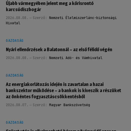
Újabb vármegyében jelent meg a kőrisrontó
karcsúdíszbogár
2026.08.08.
Szerző:
Nemzeti Élelmiszerlánc-biztonsági
Hivatal
GAZDASÁG
Nyári ellenőrzések a Balatonnál – az első félidő végén
2026.08.08.
Szerző:
Nemzeti Adó- és Vámhivatal
GAZDASÁG
Az energiakorlátozás idején is zavartalan a hazai
bankszektor működése – a bankok is kiveszik a részüket
az önkéntes fogyasztáscsökkentésből
2026.08.07.
Szerző:
Magyar Bankszövetség
GAZDASÁG