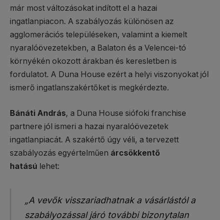
már most változásokat indított el a hazai
ingatlanpiacon. A szabályozás különösen az
agglomerációs településeken, valamint a kiemelt
nyaralóövezetekben, a Balaton és a Velencei-tó
környékén okozott árakban és keresletben is
fordulatot. A Duna House ezért a helyi viszonyokat jól
ismerő ingatlanszakértőket is megkérdezte.
Bánáti András
, a Duna House siófoki franchise
partnere jól ismeri a hazai nyaralóövezetek
ingatlanpiacát. A szakértő úgy véli, a tervezett
szabályozás egyértelműen
árcsökkentő
hatású
lehet:
„A vevők visszariadhatnak a vásárlástól a
szabályozással járó további bizonytalan