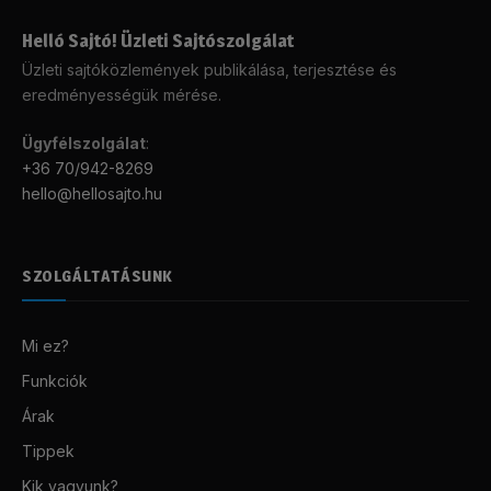
Helló Sajtó! Üzleti Sajtószolgálat
Üzleti sajtóközlemények publikálása, terjesztése és
eredményességük mérése.
Ügyfélszolgálat
:
+36 70/942-8269
hello@hellosajto.hu
SZOLGÁLTATÁSUNK
Mi ez?
Funkciók
Árak
Tippek
Kik vagyunk?