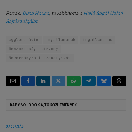
Forrás:
Duna House
, továbbította a
Helló Sajtó! Üzleti
Sajtószolgálat
.
agglomeráció
ingatlanárak
ingatlanpiac
önazonossági törvény
önkormányzati szabályozás
Email
Facebook
LinkedIn
Twitter
WhatsApp
Telegram
Bluesky
Threa
KAPCSOLÓDÓ SAJTÓKÖZLEMÉNYEK
GAZDASÁG