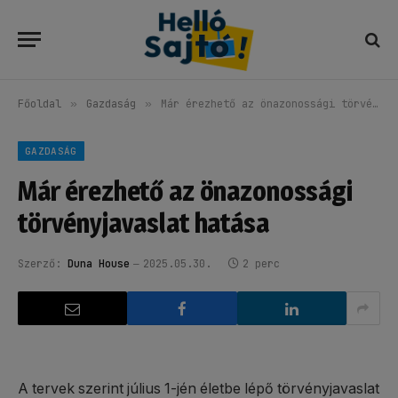
Főoldal
»
Gazdaság
»
Már érezhető az önazonossági törvényjavaslat hatása
GAZDASÁG
Már érezhető az önazonossági
törvényjavaslat hatása
Szerző:
Duna House
2025.05.30.
2 perc
A tervek szerint július 1-jén életbe lépő törvényjavaslat