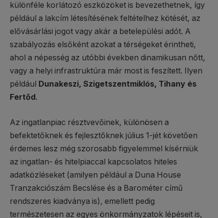
különféle korlátozó eszközöket is bevezethetnek, így
például a lakcím létesítésének feltételhez kötését, az
elővásárlási jogot vagy akár a betelepülési adót. A
szabályozás elsőként azokat a térségeket érintheti,
ahol a népesség az utóbbi években dinamikusan nőtt,
vagy a helyi infrastruktúra már most is feszített. Ilyen
például
Dunakeszi, Szigetszentmiklós, Tihany és
Fertőd
.
Az ingatlanpiac résztvevőinek, különösen a
befektetőknek és fejlesztőknek július 1-jét követően
érdemes lesz még szorosabb figyelemmel kísérniük
az ingatlan- és hitelpiaccal kapcsolatos hiteles
adatközléseket (amilyen például a Duna House
Tranzakciószám Becslése és a Barométer című
rendszeres kiadványa is), emellett pedig
természetesen az egyes önkormányzatok lépéseit is,