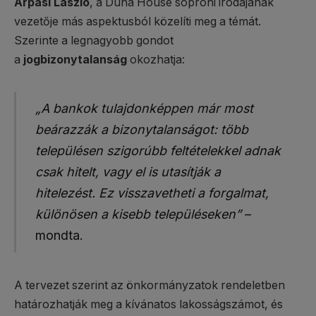
Árpási László
, a Duna House soproni irodájának
vezetője más aspektusból közelíti meg a témát.
Szerinte a legnagyobb gondot
a
jogbizonytalanság
okozhatja:
„A bankok tulajdonképpen már most
beárazzák a bizonytalanságot: több
településen szigorúbb feltételekkel adnak
csak hitelt, vagy el is utasítják a
hitelezést. Ez visszavetheti a forgalmat,
különösen a kisebb településeken”
–
mondta.
A tervezet szerint az önkormányzatok rendeletben
határozhatják meg a kívánatos lakosságszámot, és