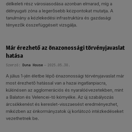
délkeleti rész városiasodása azonban elmarad, míg a
délnyugati zóna a legerősebb központokat mutatja. A
tanulmány a közlekedési infrastruktúra és gazdasági
tényezők összefüggéseit vizsgálja.
Már érezhető az önazonossági törvényjavaslat
hatása
Szerző:
Duna House
2025.05.30.
A július 1-jén életbe lépő önazonossági törvényjavaslat már
most érezhető hatással van a hazai ingatlanpiacra,
különösen az agglomerációs és nyaralóövezetekben, mint
a Balaton és Velencei-tó környéke. Az új szabályozás
árcsökkenést és kereslet-visszaesést eredményezhet,
miközben az önkormányzatok új korlátozó intézkedéseket
vezethetnek be.