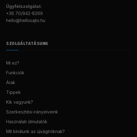
Ügyfélszolgálat
:
+36 70/942-8269
hello@hellosajto.hu
SZOLGÁLTATÁSUNK
Mi ez?
Funkciók
Árak
Tippek
Kik vagyunk?
Szerkesztési irányelveink
Használati útmutatók
Mit kínálunk az újságíróknak?