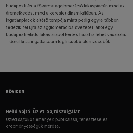
budapesti és a fővárosi agglomeráció lakáspiacán mind az
áremelkedés, mind a kereslet dinamikájában. Az
ingatlanpiacok eltérő tempója miatt pedig egyre többen
fedezik fel újra az agglomerációs övezetet, ahol egy
budapesti eladó lakás árából kertes házat is lehet vásárolni.
– derül ki az ingatlan.com legfrissebb elemzéséből.
RÖVIDEN
Helló Sajtó! Üzleti Sajtószolgálat
Üzleti sajtóközlemények publikálása, terjesztése és
eredményességük mérése.