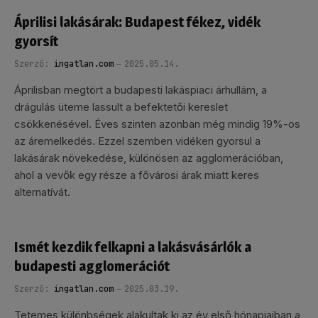
Áprilisi lakásárak: Budapest fékez, vidék
gyorsít
Szerző:
ingatlan.com
2025.05.14.
Áprilisban megtört a budapesti lakáspiaci árhullám, a
drágulás üteme lassult a befektetői kereslet
csökkenésével. Éves szinten azonban még mindig 19%-os
az áremelkedés. Ezzel szemben vidéken gyorsul a
lakásárak növekedése, különösen az agglomerációban,
ahol a vevők egy része a fővárosi árak miatt keres
alternatívát.
Ismét kezdik felkapni a lakásvásárlók a
budapesti agglomerációt
Szerző:
ingatlan.com
2025.03.19.
Tetemes különbségek alakultak ki az év első hónapjaiban a