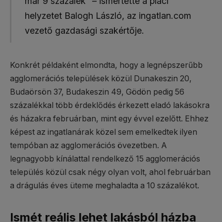
már 9 százalék” – ismertette a piaci
helyzetet Balogh László, az ingatlan.com
vezető gazdasági szakértője.
Konkrét példaként elmondta, hogy a legnépszerűbb
agglomerációs települések közül Dunakeszin 20,
Budaörsön 37, Budakeszin 49, Gödön pedig 56
százalékkal több érdeklődés érkezett eladó lakásokra
és házakra februárban, mint egy évvel ezelőtt. Ehhez
képest az ingatlanárak közel sem emelkedtek ilyen
tempóban az agglomerációs övezetben. A
legnagyobb kínálattal rendelkező 15 agglomerációs
település közül csak négy olyan volt, ahol februárban
a drágulás éves üteme meghaladta a 10 százalékot.
Ismét reális lehet lakásból házba