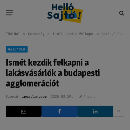
Főoldal
»
Gazdaság
»
Ismét kezdik felkapni a lakásvásárlók a budapesti agglomerációt
GAZDASÁG
Ismét kezdik felkapni a
lakásvásárlók a budapesti
agglomerációt
Szerző:
ingatlan.com
2025.03.19.
4 perc