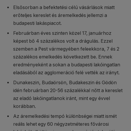
Elsősorban a befektetési célú vásárlások miatt
erőteljes kereslet és áremelkedés jellemzi a
budapesti lakáspiacot.
Februárban éves szinten közel 17, januárhoz
képest bő 4 százalékos volt a drágulás. Ezzel
szemben a Pest vármegyében feleekkora, 7 és 2
százalékos emelkedés következett be. Ennek
eredményeként a sokan a budapesti lakóingatlan
eladásából az agglomeráció felé vették az irányt.
Dunakeszin, Budaörsön, Budakeszin és Gödön
idén februárban 20-56 százalékkal nőtt a kereslet
az eladó lakóingatlanok iránt, mint egy évvel
korábban.
Az áremelkedési tempó különbségei miatt ismét
reális lehet egy 60 négyzetméteres fővárosi