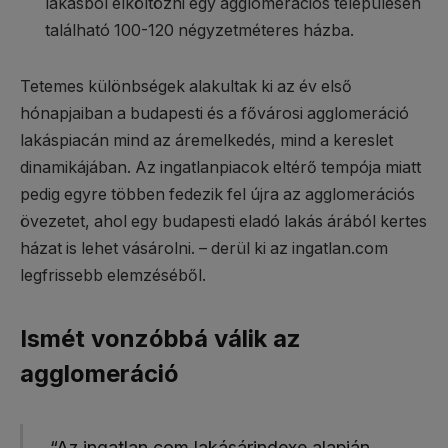
lakásból elköltözni egy agglomerációs településen
található 100-120 négyzetméteres házba.
Tetemes különbségek alakultak ki az év első
hónapjaiban a budapesti és a fővárosi agglomeráció
lakáspiacán mind az áremelkedés, mind a kereslet
dinamikájában. Az ingatlanpiacok eltérő tempója miatt
pedig egyre többen fedezik fel újra az agglomerációs
övezetet, ahol egy budapesti eladó lakás árából kertes
házat is lehet vásárolni. – derül ki az ingatlan.com
legfrissebb elemzéséből.
Ismét vonzóbbá válik az
agglomeráció
“Az ingatlan.com lakásárindexe alapján