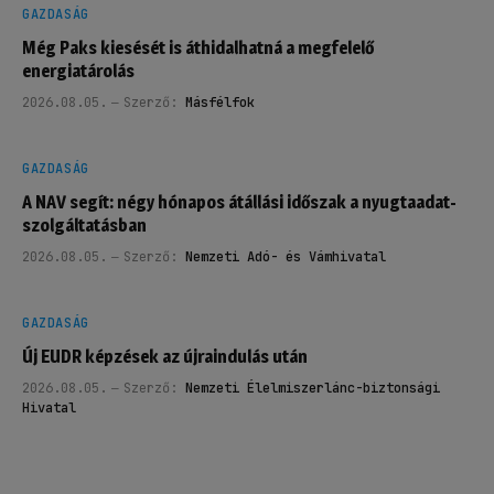
GAZDASÁG
Még Paks kiesését is áthidalhatná a megfelelő
energiatárolás
2026.08.05.
Szerző:
Másfélfok
GAZDASÁG
A NAV segít: négy hónapos átállási időszak a nyugtaadat-
szolgáltatásban
2026.08.05.
Szerző:
Nemzeti Adó- és Vámhivatal
GAZDASÁG
Új EUDR képzések az újraindulás után
2026.08.05.
Szerző:
Nemzeti Élelmiszerlánc-biztonsági
Hivatal