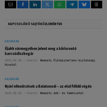
Email
Facebook
LinkedIn
Twitter
WhatsApp
Telegram
Bluesky
Threa
KAPCSOLÓDÓ SAJTÓKÖZLEMÉNYEK
GAZDASÁG
Újabb vármegyében jelent meg a kőrisrontó
karcsúdíszbogár
2026.08.08.
Szerző:
Nemzeti Élelmiszerlánc-biztonsági
Hivatal
GAZDASÁG
Nyári ellenőrzések a Balatonnál – az első félidő végén
2026.08.08.
Szerző:
Nemzeti Adó- és Vámhivatal