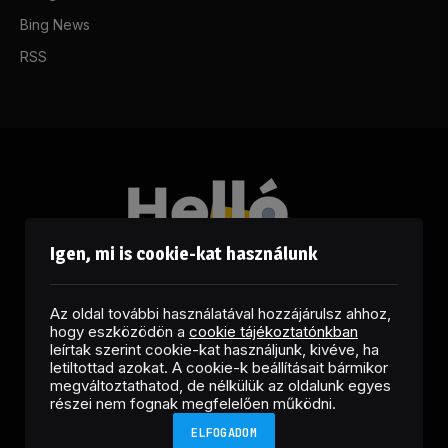
Bing News
RSS
Igen, mi is cookie-kat használunk
Az oldal további használatával hozzájárulsz ahhoz,
hogy eszközödön a
cookie tájékoztatónkban
leírtak szerint cookie-kat használjunk, kivéve, ha
letiltottad azokat. A cookie-k beállításait bármikor
megváltoztathatod, de nélkülük az oldalunk egyes
Facebook
LinkedIn
X
RSS
részei nem fognak megfelelően működni.
(Twitter)
ELFOGADOM
Copyright © 2026 Helló Sajtó! Üzleti Sajtószolgálat