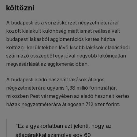
költözni
A budapesti és a vonzáskörzet négyzetméterárai
között kialakult különbség miatt ismét reálissá vált
budapesti lakásból agglomerációs kertes házba
költözni. kerületekben lévő kisebb lakások eladásából
származó összegből egy jóval nagyobb lakóingatlan
megvásárlását az agglomerációban.
A budapesti eladó használt lakások átlagos
négyzetméterára ugyanis 1,38 millió forintnál jár,
miközben Pest vármegyében az eladó használt kertes
házak négyzetméterára átlagosan 712 ezer forint.
“Ez a gyakorlatban azt jelenti, hogy az
átlagárakkal számolva egy 60