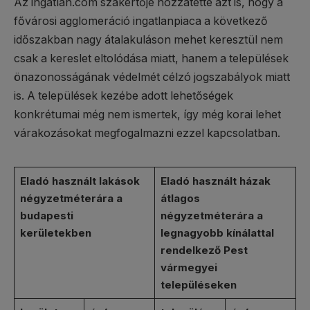
Az ingatlan.com szakértője hozzátette azt is, hogy a
fővárosi agglomeráció ingatlanpiaca a következő
időszakban nagy átalakuláson mehet keresztül nem
csak a kereslet eltolódása miatt, hanem a települések
önazonosságának védelmét célzó jogszabályok miatt
is. A települések kezébe adott lehetőségek
konkrétumai még nem ismertek, így még korai lehet
várakozásokat megfogalmazni ezzel kapcsolatban.
Eladó használt lakások
Eladó használt házak
négyzetméterára a
átlagos
budapesti
négyzetméterára a
kerületekben
legnagyobb kínálattal
rendelkező Pest
vármegyei
településeken