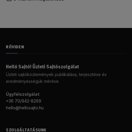
RÖVIDEN
Helló Sajtó! Üzleti Sajtószolgálat
Üzleti sajtóközlemények publikálása, terjesztése és
eredményességük mérése.
Ügyfélszolgálat
:
+36 70/942-8269
hello@hellosajto.hu
SZOLGÁLTATÁSUNK