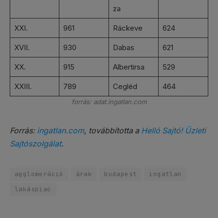
za
XXI.
961
Ráckeve
624
XVII.
930
Dabas
621
XX.
915
Albertirsa
529
XXIII.
789
Cegléd
464
forrás: adat.ingatlan.com
Forrás:
ingatlan.com
, továbbította a
Helló Sajtó! Üzleti
Sajtószolgálat
.
agglomeráció
árak
budapest
ingatlan
lakáspiac