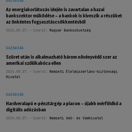
GAZDASÁG
Az energiakorlátozás idején is zavartalan a hazai
bankszektor működése – a bankok is kiveszik a részüket
az önkéntes fogyasztáscsökkentésből
2026.08.07.
Szerző:
Magyar Bankszövetség
GAZDASÁG
Szüret után is alkalmazható három növényvédő szer az
amerikai szőlőkabóca ellen
2026.08.07.
Szerző:
Nemzeti Élelmiszerlánc-biztonsági
Hivatal
GAZDASÁG
Hardveralapú e-pénztárgép a piacon – újabb mérföldkő a
digitális adózásban
2026.08.07.
Szerző:
Nemzeti Adó- és Vámhivatal