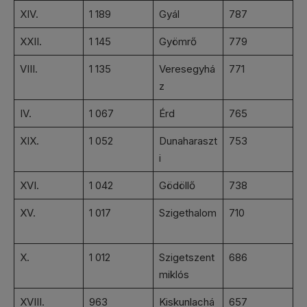
XIV.
1 189
Gyál
787
XXII.
1 145
Gyömrő
779
VIII.
1 135
Veresegyhá
771
z
IV.
1 067
Érd
765
XIX.
1 052
Dunaharaszt
753
i
XVI.
1 042
Gödöllő
738
XV.
1 017
Szigethalom
710
X.
1 012
Szigetszent
686
miklós
XVIII.
963
Kiskunlachá
657