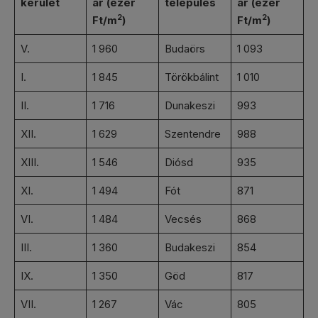
kerület
ár (ezer
település
ár (ezer
2
2
Ft/m
)
Ft/m
)
V.
1 960
Budaörs
1 093
I.
1 845
Törökbálint
1 010
II.
1 716
Dunakeszi
993
XII.
1 629
Szentendre
988
XIII.
1 546
Diósd
935
XI.
1 494
Fót
871
VI.
1 484
Vecsés
868
III.
1 360
Budakeszi
854
IX.
1 350
Göd
817
VII.
1 267
Vác
805