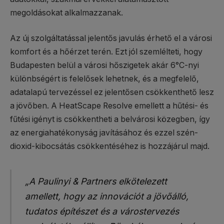
megoldásokat alkalmazzanak.
Az új szolgáltatással jelentős javulás érhető el a városi
komfort és a hőérzet terén. Ezt jól szemlélteti, hogy
Budapesten belül a városi hőszigetek akár 6°C-nyi
különbségért is felelősek lehetnek, és a megfelelő,
adatalapú tervezéssel ez jelentősen csökkenthető lesz
a jövőben. A HeatScape Resolve emellett a hűtési- és
fűtési igényt is csökkentheti a belvárosi közegben, így
az energiahatékonyság javításához és ezzel szén-
dioxid-kibocsátás csökkentéséhez is hozzájárul majd.
„A Paulinyi & Partners elkötelezett
amellett, hogy az innovációt a jövőálló,
tudatos építészet és a várostervezés