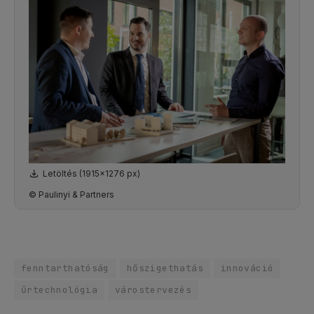
Letöltés (1915x1276 px)
© Paulinyi & Partners
fenntarthatóság
hőszigethatás
innováció
űrtechnológia
várostervezés