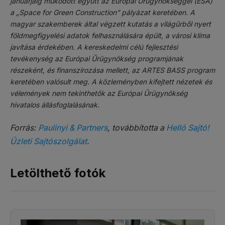
januárjáig működött együtt az Európai Űrügynökséggel (ESA)
a
„Space for Green Construction”
pályázat keretében. A
magyar szakemberek által végzett kutatás a világűrből nyert
földmegfigyelési adatok felhasználására épült, a városi klíma
javítása érdekében. A kereskedelmi célú fejlesztési
tevékenység az Európai Űrügynökség programjának
részeként, és finanszírozása mellett, az ARTES BASS program
keretében valósult meg. A közleményben kifejtett nézetek és
vélemények nem tekinthetők az Európai Űrügynökség
hivatalos állásfoglalásának.
Forrás:
Paulinyi & Partners
, továbbította a
Helló Sajtó!
Üzleti Sajtószolgálat
.
Letölthető fotók