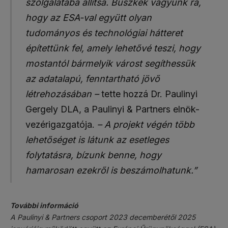
szolgálatába állítsa. Büszkék vagyunk rá,
hogy az ESA-val együtt olyan
tudományos és technológiai hátteret
építettünk fel, amely lehetővé teszi, hogy
mostantól bármelyik várost segíthessük
az adatalapú, fenntartható jövő
létrehozásában –
tette hozzá Dr. Paulinyi
Gergely DLA, a Paulinyi & Partners elnök-
vezérigazgatója.
– A projekt végén több
lehetőséget is látunk az esetleges
folytatásra, bízunk benne, hogy
hamarosan ezekről is beszámolhatunk.”
További információ
A Paulinyi & Partners csoport 2023 decemberétől 2025