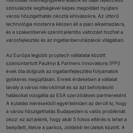
műholdas földmegfigyelési adatok és saját fejlesztésű
szimulációk segítségével képes megoldást nyújtani
városi hőszigethatás okozta kihívásokra. Az úttörő
technológia mostanra készen áll a piaci alkalmazásra,
és a szakemberek szerint jelentős változást hozhat a
városfejlesztés és az ingatlanberuházások világában.
Az Európa legjobb proptech vállalatai között
számontartott Paulinyi & Partners Innovations (PPI)
évek óta dolgozik az ingatlanfejlesztési folyamatok
gyökeres megújításán. Ennek érdekében a vállalat
tavaly a városi mikroklímát és az azt befolyásoló
hatásokat vizsgálta az ESA szerződéses partnereként.
A kutatási mérésekből egyértelműen az derült ki, hogy
a városi hőszigethatás Budapesten is valós problémát
okoz: ez azt jelenti, hogy akár 5 fokos eltérés is lehet a
beépített, illetve a parkos, zöldebb területek között. A