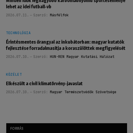
Minden idők legnagyobb karbonlábnyomú sporteseménye
lehet az idei futball-vb
2026.07.11.
Szerző:
Másfélfok
TECHNOLÓGIA
Érintésmentes őrangyal az inkubátorban: magyar kutatók
fejlesztése forradalmasítja a koraszülöttek megfigyelését
2026.07.10.
Szerző:
HUN-REN Magyar Kutatási Hálózat
KÖZÉLET
Elkészült a civil klímatörvény-javaslat
2026.07.10.
Szerző:
Magyar Természetvédők Szövetsége
FORRÁS