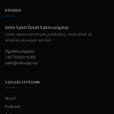
RÖVIDEN
Helló Sajtó! Üzleti Sajtószolgálat
Üzleti sajtóközlemények publikálása, terjesztése és
eredményességük mérése.
Ügyfélszolgálat
:
+36 70/942-8269
hello@hellosajto.hu
SZOLGÁLTATÁSUNK
Mi ez?
Funkciók