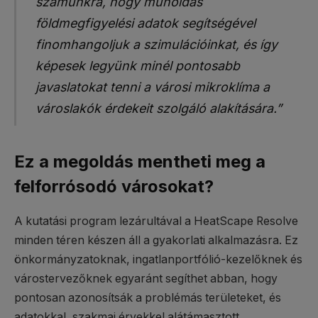
számunkra, hogy műholdas
földmegfigyelési adatok segítségével
finomhangoljuk a szimulációinkat, és így
képesek legyünk minél pontosabb
javaslatokat tenni a városi mikroklíma a
városlakók érdekeit szolgáló alakítására.”
Ez a megoldás mentheti meg a
felforrósodó városokat?
A kutatási program lezárultával a HeatScape Resolve
minden téren készen áll a gyakorlati alkalmazásra. Ez
önkormányzatoknak, ingatlanportfólió-kezelőknek és
várostervezőknek egyaránt segíthet abban, hogy
pontosan azonosítsák a problémás területeket, és
adatokkal, szakmai érvekkel alátámasztott