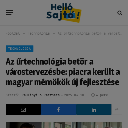
Főoldal
»
Technológia
»
Az űrtechnológia betör a várostervezésbe: piacra került a magyar mérnökök új fejlesztése
TECHNOLÓGIA
Az űrtechnológia betör a
várostervezésbe: piacra került a
magyar mérnökök új fejlesztése
Szerző:
Paulinyi & Partners
2025.03.18.
4 perc