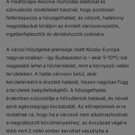
A HeatScape Resolve műholdas adatokat és
szimulációs modelleket használ, hogy pontosan
feltérképezze a hőszigethatást, és célzott, hatékony
megoldásokat kínáljon az érintett városokvezetők,
ingatlanfejlesztők és döntéshozók számára.
A városi hőszigetek jelensége miatt Közép-Európa
nagyvárosaiban – így Budapesten is – akár 5-10°C-kal
magasabb lehet a hőmérséklet, mint a környező vidéki
területeken. A hatás városon belül, akár
kerületenként is érezteti hatását, hiszen nagyban függ
a területek beépítettségétől. A hőszigethatás
érdemben súlyosbítja a hőhullámok hatásait, és növeli
azok egészségügyi kockázatát. Az előrejelzések arra
mutatnak rá, hogy ha a városok nem alkalmazkodnak
a megváltozott körülményekhez, az évszázad végére
több mint 2 millió ember kerülhet veszélybe a