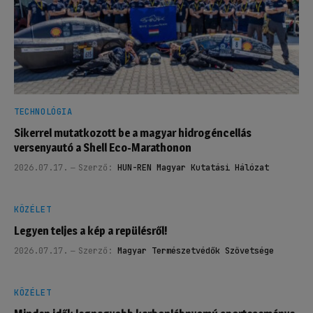
TECHNOLÓGIA
Sikerrel mutatkozott be a magyar hidrogéncellás
versenyautó a Shell Eco-Marathonon
2026.07.17.
Szerző:
HUN-REN Magyar Kutatási Hálózat
KÖZÉLET
Legyen teljes a kép a repülésről!
2026.07.17.
Szerző:
Magyar Természetvédők Szövetsége
KÖZÉLET