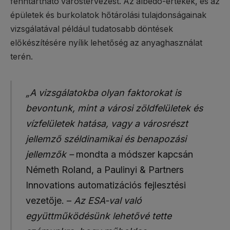
fenntartható várostervezést. Az albedo-értékek, és az
épületek és burkolatok hőtárolási tulajdonságainak
vizsgálatával például tudatosabb döntések
előkészítésére nyílik lehetőség az anyaghasználat
terén.
„A vizsgálatokba olyan faktorokat is
bevontunk, mint a városi zöldfelületek és
vízfelületek hatása, vagy a városrészt
jellemző széldinamikai és benapozási
jellemzők –
mondta a módszer kapcsán
Németh Roland, a Paulinyi & Partners
Innovations automatizációs fejlesztési
vezetője. –
Az ESA-val való
együttműködésünk lehetővé tette