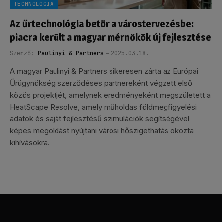
TECHNOLÓGIA
Az űrtechnológia betör a várostervezésbe:
piacra került a magyar mérnökök új fejlesztése
Szerző:
Paulinyi & Partners
2025.03.18.
A magyar Paulinyi & Partners sikeresen zárta az Európai
Űrügynökség szerződéses partnereként végzett első
közös projektjét, amelynek eredményeként megszületett a
HeatScape Resolve, amely műholdas földmegfigyelési
adatok és saját fejlesztésű szimulációk segítségével
képes megoldást nyújtani városi hőszigethatás okozta
kihívásokra.