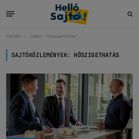
Főoldal
»
Címke: "hőszigethatás"
SAJTÓKÖZLEMÉNYEK:
HŐSZIGETHATÁS