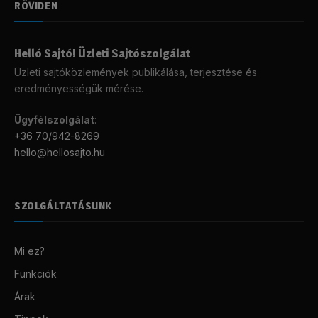
RÖVIDEN
Helló Sajtó! Üzleti Sajtószolgálat
Üzleti sajtóközlemények publikálása, terjesztése és
eredményességük mérése.
Ügyfélszolgálat
:
+36 70/942-8269
hello@hellosajto.hu
SZOLGÁLTATÁSUNK
Mi ez?
Funkciók
Árak