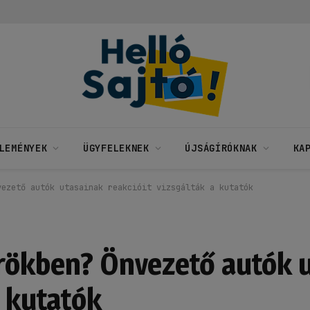
LEMÉNYEK
ÜGYFELEKNEK
ÚJSÁGÍRÓKNAK
KA
vezető autók utasainak reakcióit vizsgálták a kutatók
őrökben? Önvezető autók 
a kutatók