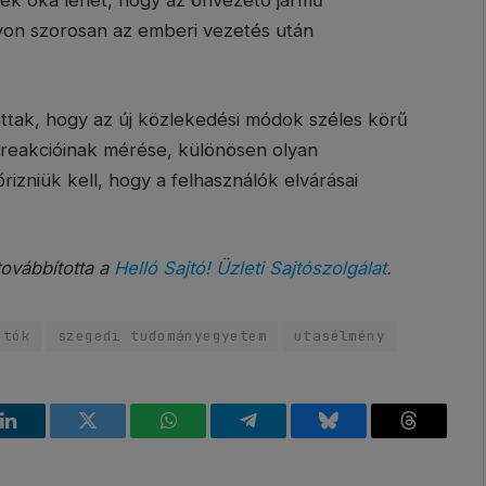
nek oka lehet, hogy az önvezető jármű
gyon szorosan az emberi vezetés után
ttak, hogy az új közlekedési módok széles körű
ai reakcióinak mérése, különösen olyan
rizniük kell, hogy a felhasználók elvárásai
továbbította a
Helló Sajtó! Üzleti Sajtószolgálat
.
utók
szegedi tudományegyetem
utasélmény
k
LinkedIn
Twitter
WhatsApp
Telegram
Bluesky
Threads