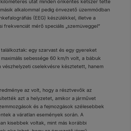
 kilométeres utat minden önkéntes kétszer tette
t, másik alkalommal pedig önvezető üzemmódban
nkefalográfiás (EEG) készülékkel, illetve a
i frekvenciát mérő speciális „szemüveggel”
 találkoztak: egy szarvast és egy gyereket
 maximális sebessége 60 km/h volt, a bábuk
m vészhelyzeti cselekvésre késztetett, hanem
edménye az volt, hogy a résztvevők az
ették azt a helyzetet, amikor a járművet
 szemmozgások és a fejmozgások szélesebbek
kentek a váratlan események során. A
n kisebbek voltak, mint más korábbi