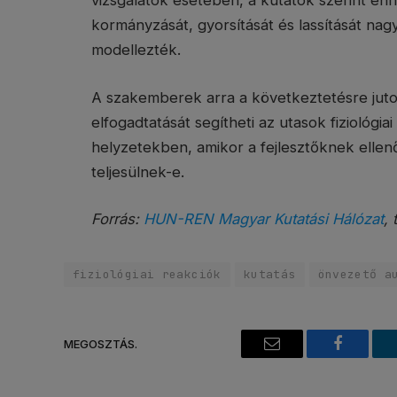
vizsgálatok esetében, a kutatók szerint en
kormányzását, gyorsítását és lassítását na
modellezték.
A szakemberek arra a következtetésre juto
elfogadtatását segítheti az utasok fiziológi
helyzetekben, amikor a fejlesztőknek ellenő
teljesülnek-e.
Forrás:
HUN-REN Magyar Kutatási Hálózat
, 
fiziológiai reakciók
kutatás
önvezető a
MEGOSZTÁS.
Email
Faceboo