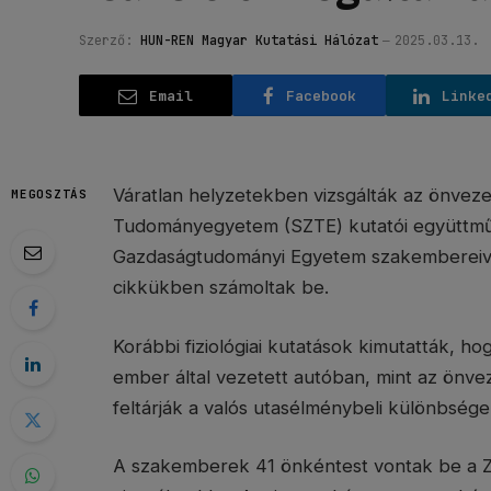
Szerző:
HUN-REN Magyar Kutatási Hálózat
2025.03.13.
Email
Facebook
Linke
Váratlan helyzetekben vizsgálták az önveze
MEGOSZTÁS
Tudományegyetem (SZTE) kutatói együttm
Gazdaságtudományi Egyetem szakembereive
cikkükben számoltak be.
Korábbi fiziológiai kutatások kimutatták, h
ember által vezetett autóban, mint az önvez
feltárják a valós utasélménybeli különbség
A szakemberek 41 önkéntest vontak be a Za