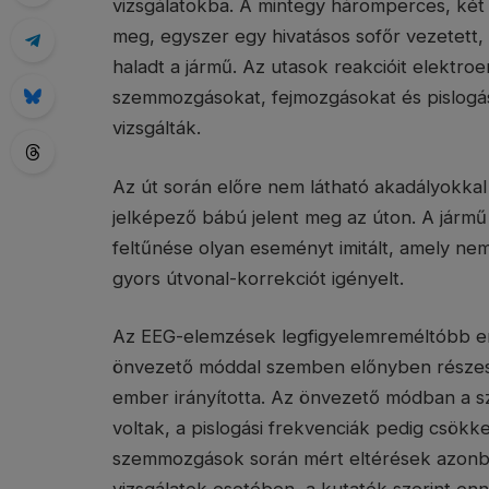
vizsgálatokba. A mintegy háromperces, két
meg, egyszer egy hivatásos sofőr vezetet
haladt a jármű. Az utasok reakcióit elektroe
szemmozgásokat, fejmozgásokat és pislogás
vizsgálták.
Az út során előre nem látható akadályokkal
jelképező bábú jelent meg az úton. A jármű
feltűnése olyan eseményt imitált, amely ne
gyors útvonal-korrekciót igényelt.
Az EEG-elemzések legfigyelemreméltóbb er
önvezető móddal szemben előnyben részesít
ember irányította. Az önvezető módban a
voltak, a pislogási frekvenciák pedig csök
szemmozgások során mért eltérések azonba