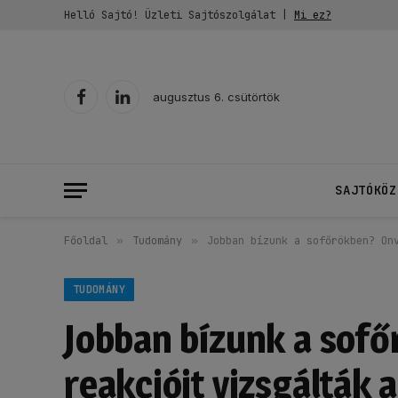
Helló Sajtó! Üzleti Sajtószolgálat |
Mi ez?
augusztus 6. csütörtök
Facebook
LinkedIn
SAJTÓKÖZ
Főoldal
»
Tudomány
»
Jobban bízunk a sofőrökben? Ön
TUDOMÁNY
Jobban bízunk a sof
reakcióit vizsgálták 