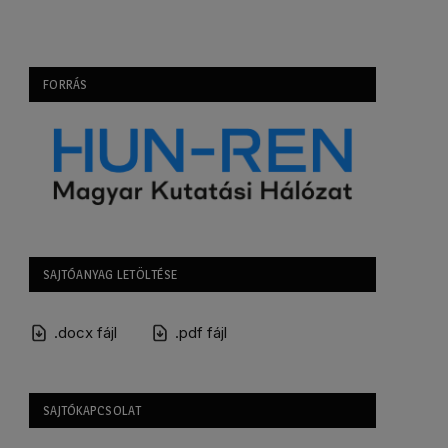
FORRÁS
SAJTÓANYAG LETÖLTÉSE
.docx fájl
.pdf fájl
SAJTÓKAPCSOLAT