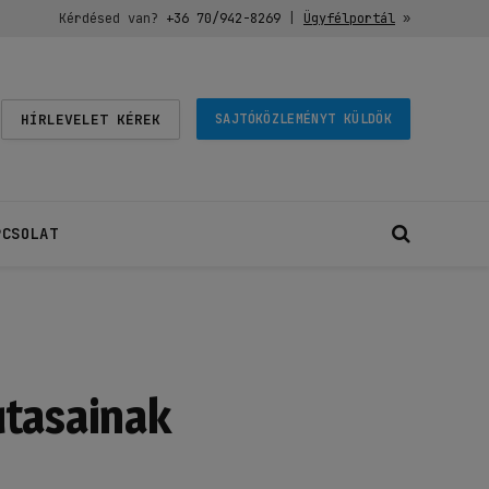
Kérdésed van?
+36 70/942-8269
|
Ügyfélportál
»
HÍRLEVELET KÉREK
SAJTÓKÖZLEMÉNYT KÜLDÖK
PCSOLAT
utasainak