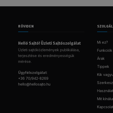
RÖVIDEN
SZOLGÁ
Mi ez?
Helló Sajtó! Üzleti Sajtószolgálat
Üzleti sajtóközlemények publikálása,
Funkciók
terjesztése és eredményességük
Árak
mérése.
Tippek
Ügyfélszolgálat
:
Kik vagy
+36 70/942-8269
Szerkeszt
hello@hellosajto.hu
Használat
Mit kínál
Kapcsola