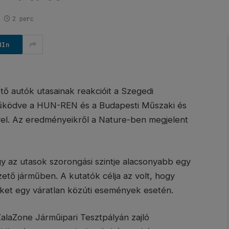
2 perc
dIn
tő autók utasainak reakcióit a Szegedi
űködve a HUN-REN és a Budapesti Műszaki és
l. Az eredményeikről a Nature-ben megjelent
ogy az utasok szorongási szintje alacsonyabb egy
ető járműben. A kutatók célja az volt, hogy
eket egy váratlan közúti események esetén.
laZone Járműipari Tesztpályán zajló