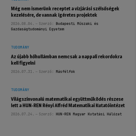
Még nem ismerünk receptet a vízjárási szélsőségek
kezelésére, de vannak ígéretes projektek
2026.08.04.
Szerző:
Budapesti Műszaki és
Gazdaságtudományi Egyetem
TUDOMÁNY
Az újabb hőhullámban nemcsak a nappali rekordokra
kell figyelni
2026.07.31.
Szerző:
Másfélfok
TUDOMÁNY
Világszínvonalú matematikai együttműködés részese
lett a HUN-REN Rényi Alfréd Matematikai Kutatóintézet
2026.07.24.
Szerző:
HUN-REN Magyar Kutatási Hálózat