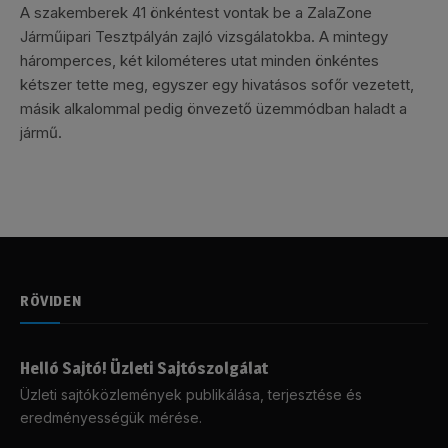
A szakemberek 41 önkéntest vontak be a ZalaZone
Járműipari Tesztpályán zajló vizsgálatokba. A mintegy
háromperces, két kilométeres utat minden önkéntes
kétszer tette meg, egyszer egy hivatásos sofőr vezetett,
másik alkalommal pedig önvezető üzemmódban haladt a
jármű.
RÖVIDEN
Helló Sajtó! Üzleti Sajtószolgálat
Üzleti sajtóközlemények publikálása, terjesztése és
eredményességük mérése.