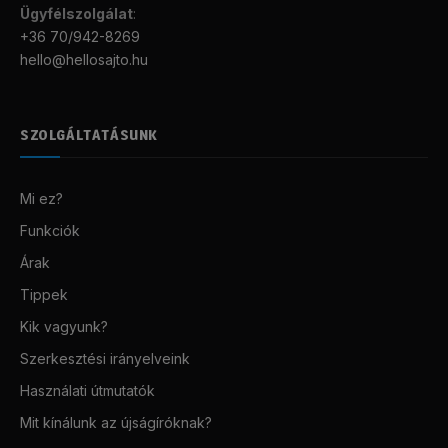
Ügyfélszolgálat
:
+36 70/942-8269
hello@hellosajto.hu
SZOLGÁLTATÁSUNK
Mi ez?
Funkciók
Árak
Tippek
Kik vagyunk?
Szerkesztési irányelveink
Használati útmutatók
Mit kínálunk az újságíróknak?