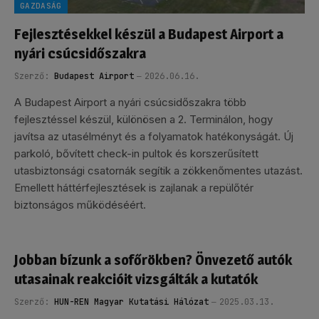
GAZDASÁG
Fejlesztésekkel készül a Budapest Airport a
nyári csúcsidőszakra
Szerző:
Budapest Airport
2026.06.16.
A Budapest Airport a nyári csúcsidőszakra több
fejlesztéssel készül, különösen a 2. Terminálon, hogy
javítsa az utasélményt és a folyamatok hatékonyságát. Új
parkoló, bővített check-in pultok és korszerűsített
utasbiztonsági csatornák segítik a zökkenőmentes utazást.
Emellett háttérfejlesztések is zajlanak a repülőtér
biztonságos működéséért.
Jobban bízunk a sofőrökben? Önvezető autók
utasainak reakcióit vizsgálták a kutatók
Szerző:
HUN-REN Magyar Kutatási Hálózat
2025.03.13.