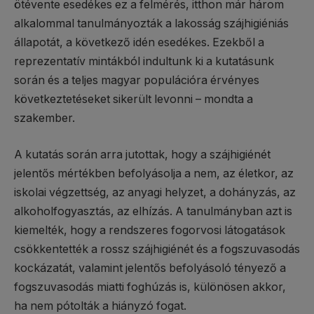
ötévente esedékes ez a felmérés, itthon már három
alkalommal tanulmányozták a lakosság szájhigiéniás
állapotát, a következő idén esedékes. Ezekből a
reprezentatív mintákból indultunk ki a kutatásunk
során és a teljes magyar populációra érvényes
következtetéseket sikerült levonni – mondta a
szakember.
A kutatás során arra jutottak, hogy a szájhigiénét
jelentős mértékben befolyásolja a nem, az életkor, az
iskolai végzettség, az anyagi helyzet, a dohányzás, az
alkoholfogyasztás, az elhízás. A tanulmányban azt is
kiemelték, hogy a rendszeres fogorvosi látogatások
csökkentették a rossz szájhigiénét és a fogszuvasodás
kockázatát, valamint jelentős befolyásoló tényező a
fogszuvasodás miatti foghúzás is, különösen akkor,
ha nem pótolták a hiányzó fogat.