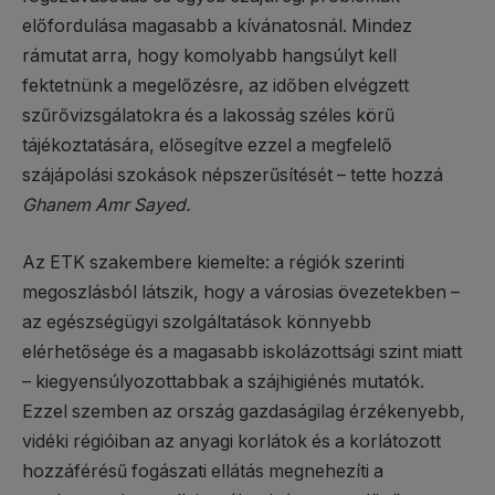
előfordulása magasabb a kívánatosnál. Mindez
rámutat arra, hogy komolyabb hangsúlyt kell
fektetnünk a megelőzésre, az időben elvégzett
szűrővizsgálatokra és a lakosság széles körű
tájékoztatására, elősegítve ezzel a megfelelő
szájápolási szokások népszerűsítését – tette hozzá
Ghanem Amr Sayed.
Az ETK szakembere kiemelte: a régiók szerinti
megoszlásból látszik, hogy a városias övezetekben –
az egészségügyi szolgáltatások könnyebb
elérhetősége és a magasabb iskolázottsági szint miatt
– kiegyensúlyozottabbak a szájhigiénés mutatók.
Ezzel szemben az ország gazdaságilag érzékenyebb,
vidéki régióiban az anyagi korlátok és a korlátozott
hozzáférésű fogászati ellátás megnehezíti a