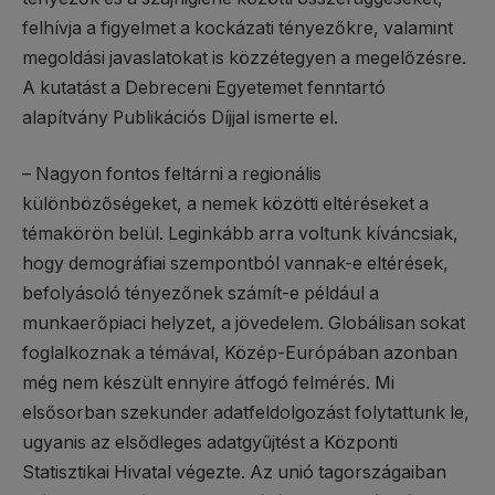
felhívja a figyelmet a kockázati tényezőkre, valamint
megoldási javaslatokat is közzétegyen a megelőzésre.
A kutatást a Debreceni Egyetemet fenntartó
alapítvány Publikációs Díjjal ismerte el.
– Nagyon fontos feltárni a regionális
különbözőségeket, a nemek közötti eltéréseket a
témakörön belül. Leginkább arra voltunk kíváncsiak,
hogy demográfiai szempontból vannak-e eltérések,
befolyásoló tényezőnek számít-e például a
munkaerőpiaci helyzet, a jövedelem. Globálisan sokat
foglalkoznak a témával, Közép-Európában azonban
még nem készült ennyire átfogó felmérés. Mi
elsősorban szekunder adatfeldolgozást folytattunk le,
ugyanis az elsődleges adatgyűjtést a Központi
Statisztikai Hivatal végezte. Az unió tagországaiban