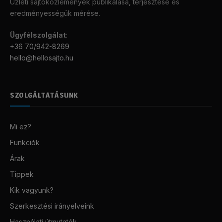
Üzleti sajtóközlemények publikálása, terjesztése és
eredményességük mérése.
Ügyfélszolgálat
:
+36 70/942-8269
hello@hellosajto.hu
SZOLGÁLTATÁSUNK
Mi ez?
Funkciók
Árak
Tippek
Kik vagyunk?
Szerkesztési irányelveink
Használati útmutatók