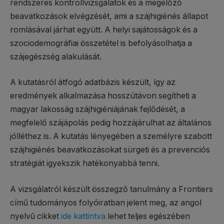
rendszeres kontrollvizsgálatok és a megelőző
beavatkozások elvégzését, ami a szájhigiénés állapot
romlásával járhat együtt. A helyi sajátosságok és a
szociodemográfiai összetétel is befolyásolhatja a
szájegészség alakulását.
A kutatásról átfogó adatbázis készült, így az
eredmények alkalmazása hosszútávon segítheti a
magyar lakosság szájhigiéniájának fejlődését, a
megfelelő szájápolás pedig hozzájárulhat az általános
jólléthez is. A kutatás lényegében a személyre szabott
szájhigiénés beavatkozásokat sürgeti és a prevenciós
stratégiát igyekszik hatékonyabbá tenni.
A vizsgálatról készült összegző tanulmány a Frontiers
című tudományos folyóiratban jelent meg, az angol
nyelvű cikket
ide kattintva
lehet teljes egészében