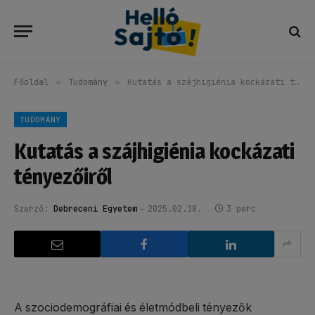
Főoldal
»
Tudomány
»
Kutatás a szájhigiénia kockázati tényezőiről
TUDOMÁNY
Kutatás a szájhigiénia kockázati
tényezőiről
Szerző:
Debreceni Egyetem
2025.02.18.
3 perc
A szociodemográfiai és életmódbeli tényezők