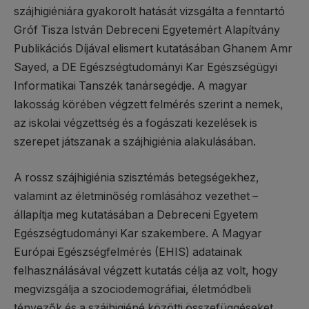
szájhigiéniára gyakorolt hatását vizsgálta a fenntartó
Gróf Tisza István Debreceni Egyetemért Alapítvány
Publikációs Díjával elismert kutatásában Ghanem Amr
Sayed, a DE Egészségtudományi Kar Egészségügyi
Informatikai Tanszék tanársegédje. A magyar
lakosság körében végzett felmérés szerint a nemek,
az iskolai végzettség és a fogászati kezelések is
szerepet játszanak a szájhigiénia alakulásában.
A rossz szájhigiénia szisztémás betegségekhez,
valamint az életminőség romlásához vezethet –
állapítja meg kutatásában a Debreceni Egyetem
Egészségtudományi Kar szakembere. A Magyar
Európai Egészségfelmérés (EHIS) adatainak
felhasználásával végzett kutatás célja az volt, hogy
megvizsgálja a szociodemográfiai, életmódbeli
tényezők és a szájhigiéné közötti összefüggéseket,