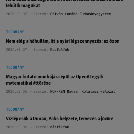
lehűtik magukat
2026.08.07.
Szerző:
Eötvös Loránd Tudományegyetem
TUDOMÁNY
Nem elég a hőhullám, itt a nyári légszennyezés: az ózon
2026.08.07.
Szerző:
Másfélfok
TUDOMÁNY
Magyar kutató munkájára épül az OpenAI egyik
matematikai áttörése
2026.08.06.
Szerző:
HUN-REN Magyar Kutatási Hálózat
TUDOMÁNY
Vízlépcsők a Dunán, Paks helyzete, tervezés a jövőre
2026.08.06.
Szerző:
Másfélfok