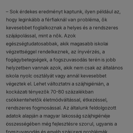
– Sok érdekes eredményt kaptunk, ilyen például az,
hogy leginkább a férfiaknál van probléma, ők
kevesebbet foglalkoznak a helyes és a rendszeres
szájápolással, mint a nők. Azok
egészségtudatosabbak, akik magasabb iskolai
végzettséggel rendelkeznek, az ínyvérzés, a
fogágybetegségek, a fogszuvasodás terén is jobb
helyzetben vannak azok, akik nem csak az általános
iskola nyolc osztályát vagy annál kevesebbet
végeztek el. Lehet változtatni a szájhigiénián, a
kockázati tényezők 70-80 százalékban
csökkentehetők életmódváltással, étkezéssel,
rendszeres fogmosással. Az általunk feldolgozott
adatok alapján a magyar lakosság szájhigiénéje
összességében még fejlesztésre szorul, ugyanis a
fogszuvasodás és egyéb szájüregi problémák