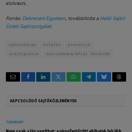
elolvasni.
Forrás:
Debreceni Egyetem
, továbbította a
Helló Sajtó!
Üzleti Sajtószolgálat
.
egészségügy
kutatás
prevenció
szájhigiénia
szociodemográfiai tényezők
Email
Facebook
LinkedIn
Twitter
WhatsApp
Telegram
Bluesky
Threa
KAPCSOLÓDÓ SAJTÓKÖZLEMÉNYEK
TUDOMÁNY
Nem csak a láz segíthet: a vírusfertőzött ebihalak inkább