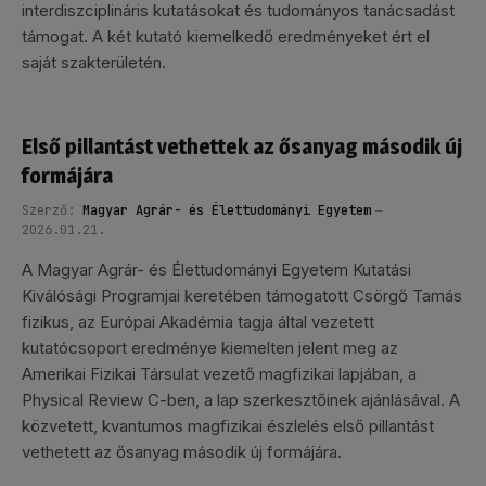
interdiszciplináris kutatásokat és tudományos tanácsadást
támogat. A két kutató kiemelkedő eredményeket ért el
saját szakterületén.
Első pillantást vethettek az ősanyag második új
formájára
Szerző:
Magyar Agrár- és Élettudományi Egyetem
2026.01.21.
A Magyar Agrár- és Élettudományi Egyetem Kutatási
Kiválósági Programjai keretében támogatott Csörgő Tamás
fizikus, az Európai Akadémia tagja által vezetett
kutatócsoport eredménye kiemelten jelent meg az
Amerikai Fizikai Társulat vezető magfizikai lapjában, a
Physical Review C-ben, a lap szerkesztőinek ajánlásával. A
közvetett, kvantumos magfizikai észlelés első pillantást
vethetett az ősanyag második új formájára.