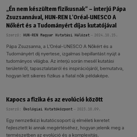
„Én nem készültem fizikusnak” – interjú Pápa
Zsuzsannával, HUN-REN L’Oréal-UNESCO A
Nőkért és a Tudományért díjas kutatójával
Szerző:
HUN-REN Magyar Kutatási Hálózat
2024.10.15.
Pápa Zsuzsanna, a L’Oréal-UNESCO A Nőkért és a
Tudományért díj nyertese, izgalmas bepillantást nyújt a
tudományos világba. Az interjú során mesél kutatási
területéről, tapasztalatairól és inspirációjáról, bemutatva,
hogyan lett sikeres fizikus a fiatal nők példaképe.
Kapocs a fizika és az evolúció között
Szerző:
Ökológiai Kutatóközpont
2023.10.09.
Egy nemzetközi kutatócsoport új elméleti keretet
fejlesztett ki annak megértéséhez, hogyan jelenik meg a
természetben az evolúció és a komplexitás.