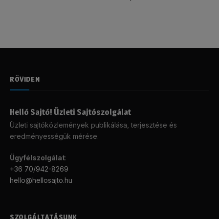
RÖVIDEN
Helló Sajtó! Üzleti Sajtószolgálat
Üzleti sajtóközlemények publikálása, terjesztése és
eredményességük mérése.
Ügyfélszolgálat
:
+36 70/942-8269
hello@hellosajto.hu
SZOLGÁLTATÁSUNK