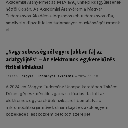
Akadémiai Aranyérmet az MTA 199., ünnepi közgyűlésének
hétfői ülésén. Az Akadémiai Aranyérem a Magyar
Tudományos Akadémia legrangosabb tudományos díja,
amellyel a díjazott teljes tudományos munkásságát ismerik
el.
„Nagy sebességnél egyre jobban fáj az
adatgyűjtés” – Az elektromos egykerekűzés
fizikai kihívásai
Szerző:
Magyar Tudományos Akadémia
2024.11.18.
A 2024-es Magyar Tudomány Ünnepe keretében Takács
Dénes gépészmérnök izgalmas előadást tartott az
elektromos egykerekűek fizikájáról, bemutatva a
mikromobilitási járművek dinamikáját és azok egyéni
közlekedési eszközként betöltött szerepét.