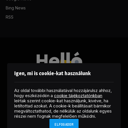
Bing News
RSS
Igen, mi is cookie-kat használunk
Az oldal további használatával hozzájárulsz ahhoz,
hogy eszközödön a
cookie tájékoztatónkban
leírtak szerint cookie-kat használjunk, kivéve, ha
letiltottad azokat. A cookie-k beállításait bármikor
megváltoztathatod, de nélkülük az oldalunk egyes
Facebook
LinkedIn
X
RSS
részei nem fognak megfelelően működni.
(Twitter)
ELFOGADOM
Copyright © 2026 Helló Sajtó! Üzleti Sajtószolgálat