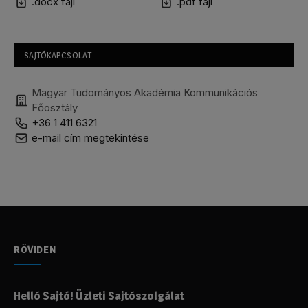
.docx fájl
.pdf fájl
SAJTÓKAPCSOLAT
Magyar Tudományos Akadémia Kommunikációs
Főosztály
+36 1 411 6321
e-mail cím megtekintése
RÖVIDEN
Helló Sajtó! Üzleti Sajtószolgálat