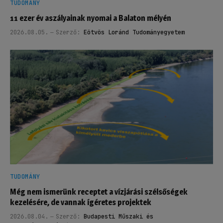
TUDOMÁNY
11 ezer év aszályainak nyomai a Balaton mélyén
2026.08.05.
Szerző:
Eötvös Loránd Tudományegyetem
TUDOMÁNY
Még nem ismerünk receptet a vízjárási szélsőségek
kezelésére, de vannak ígéretes projektek
2026.08.04.
Szerző:
Budapesti Műszaki és