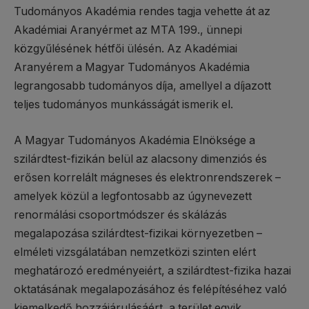
Tudományos Akadémia rendes tagja vehette át az
Akadémiai Aranyérmet az MTA 199., ünnepi
közgyűlésének hétfői ülésén. Az Akadémiai
Aranyérem a Magyar Tudományos Akadémia
legrangosabb tudományos díja, amellyel a díjazott
teljes tudományos munkásságát ismerik el.
A Magyar Tudományos Akadémia Elnöksége a
szilárdtest-fizikán belül az alacsony dimenziós és
erősen korrelált mágneses és elektronrendszerek –
amelyek közül a legfontosabb az úgynevezett
renormálási csoportmódszer és skálázás
megalapozása szilárdtest-fizikai környezetben –
elméleti vizsgálatában nemzetközi szinten elért
meghatározó eredményeiért, a szilárdtest-fizika hazai
oktatásának megalapozásához és felépítéséhez való
kiemelkedő hozzájárulásáért, a terület egyik