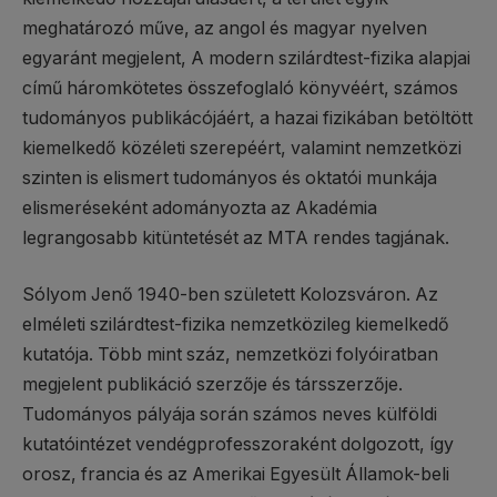
meghatározó műve, az angol és magyar nyelven
egyaránt megjelent, A modern szilárdtest-fizika alapjai
című háromkötetes összefoglaló könyvéért, számos
tudományos publikácójáért, a hazai fizikában betöltött
kiemelkedő közéleti szerepéért, valamint nemzetközi
szinten is elismert tudományos és oktatói munkája
elismeréseként adományozta az Akadémia
legrangosabb kitüntetését az MTA rendes tagjának.
Sólyom Jenő 1940-ben született Kolozsváron. Az
elméleti szilárdtest-fizika nemzetközileg kiemelkedő
kutatója. Több mint száz, nemzetközi folyóiratban
megjelent publikáció szerzője és társszerzője.
Tudományos pályája során számos neves külföldi
kutatóintézet vendégprofesszoraként dolgozott, így
orosz, francia és az Amerikai Egyesült Államok-beli