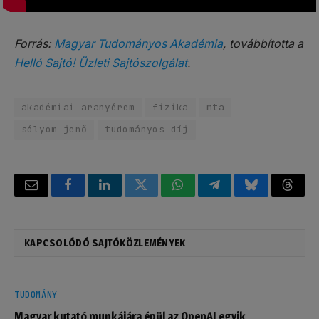
Forrás:
Magyar Tudományos Akadémia
, továbbította a
Helló Sajtó! Üzleti Sajtószolgálat
.
akadémiai aranyérem
fizika
mta
sólyom jenő
tudományos díj
Email
Facebook
LinkedIn
Twitter
WhatsApp
Telegram
Bluesky
Threa
KAPCSOLÓDÓ SAJTÓKÖZLEMÉNYEK
TUDOMÁNY
Magyar kutató munkájára épül az OpenAI egyik