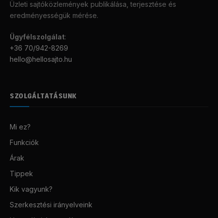
Üzleti sajtóközlemények publikálása, terjesztése és
eredményességük mérése.
Ügyfélszolgálat
:
+36 70/942-8269
hello@hellosajto.hu
SZOLGÁLTATÁSUNK
Mi ez?
Funkciók
Árak
Tippek
Kik vagyunk?
Szerkesztési irányelveink