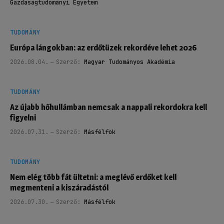
Gazdaságtudományi Egyetem
TUDOMÁNY
Európa lángokban: az erdőtüzek rekordéve lehet 2026
2026.08.04.
Szerző:
Magyar Tudományos Akadémia
TUDOMÁNY
Az újabb hőhullámban nemcsak a nappali rekordokra kell
figyelni
2026.07.31.
Szerző:
Másfélfok
TUDOMÁNY
Nem elég több fát ültetni: a meglévő erdőket kell
megmenteni a kiszáradástól
2026.07.30.
Szerző:
Másfélfok