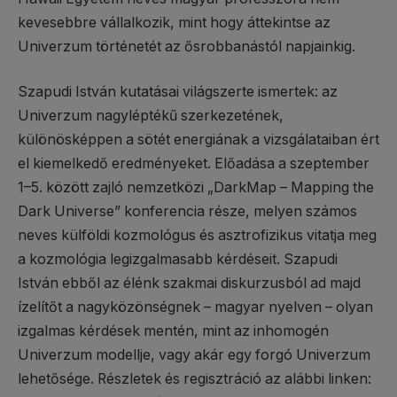
kevesebbre vállalkozik, mint hogy áttekintse az
Univerzum történetét az ősrobbanástól napjainkig.
Szapudi István kutatásai világszerte ismertek: az
Univerzum nagyléptékű szerkezetének,
különösképpen a sötét energiának a vizsgálataiban ért
el kiemelkedő eredményeket. Előadása a szeptember
1–5. között zajló nemzetközi „DarkMap – Mapping the
Dark Universe” konferencia része, melyen számos
neves külföldi kozmológus és asztrofizikus vitatja meg
a kozmológia legizgalmasabb kérdéseit. Szapudi
István ebből az élénk szakmai diskurzusból ad majd
ízelítőt a nagyközönségnek – magyar nyelven – olyan
izgalmas kérdések mentén, mint az inhomogén
Univerzum modellje, vagy akár egy forgó Univerzum
lehetősége. Részletek és regisztráció az alábbi linken: