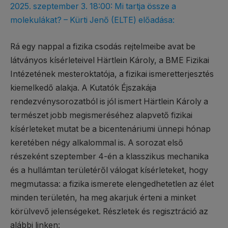
2025. szeptember 3. 18:00: Mi tartja össze a
molekulákat? – Kürti Jenő (ELTE) előadása:
Rá egy nappal a fizika csodás rejtelmeibe avat be
látványos kísérleteivel Härtlein Károly, a BME Fizikai
Intézetének mesteroktatója, a fizikai ismeretterjesztés
kiemelkedő alakja. A Kutatók Éjszakája
rendezvénysorozatból is jól ismert Härtlein Károly a
természet jobb megismeréséhez alapvető fizikai
kísérleteket mutat be a bicentenáriumi ünnepi hónap
keretében négy alkalommal is. A sorozat első
részeként szeptember 4-én a klasszikus mechanika
és a hullámtan területéről válogat kísérleteket, hogy
megmutassa: a fizika ismerete elengedhetetlen az élet
minden területén, ha meg akarjuk érteni a minket
körülvevő jelenségeket. Részletek és regisztráció az
alábbi linken: