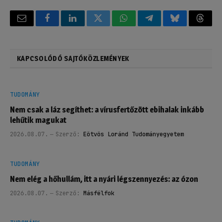
Email
Facebook
LinkedIn
Twitter
WhatsApp
Telegram
Bluesky
Threa
KAPCSOLÓDÓ SAJTÓKÖZLEMÉNYEK
TUDOMÁNY
Nem csak a láz segíthet: a vírusfertőzött ebihalak inkább
lehűtik magukat
2026.08.07.
Szerző:
Eötvös Loránd Tudományegyetem
TUDOMÁNY
Nem elég a hőhullám, itt a nyári légszennyezés: az ózon
2026.08.07.
Szerző:
Másfélfok