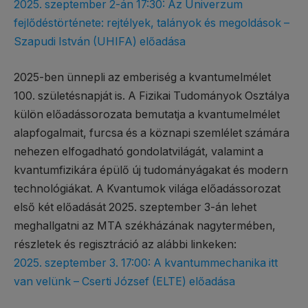
2025. szeptember 2-án 17:30: Az Univerzum
fejlődéstörténete: rejtélyek, talányok és megoldások –
Szapudi István (UHIFA) előadása
2025-ben ünnepli az emberiség a kvantumelmélet
100. születésnapját is. A Fizikai Tudományok Osztálya
külön előadássorozata bemutatja a kvantumelmélet
alapfogalmait, furcsa és a köznapi szemlélet számára
nehezen elfogadható gondolatvilágát, valamint a
kvantumfizikára épülő új tudományágakat és modern
technológiákat. A Kvantumok világa előadássorozat
első két előadását 2025. szeptember 3-án lehet
meghallgatni az MTA székházának nagytermében,
részletek és regisztráció az alábbi linkeken:
2025. szeptember 3. 17:00: A kvantummechanika itt
van velünk – Cserti József (ELTE) előadása