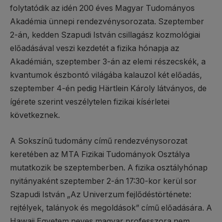
folytatódik az idén 200 éves Magyar Tudományos
Akadémia ünnepi rendezvénysorozata. Szeptember
2-án, kedden Szapudi István csillagász kozmológiai
előadásával veszi kezdetét a fizika hónapja az
Akadémián, szeptember 3-án az elemi részecskék, a
kvantumok észbontó világába kalauzol két előadás,
szeptember 4-én pedig Härtlein Károly látványos, de
ígérete szerint veszélytelen fizikai kísérletei
következnek.
A Sokszínű tudomány című rendezvénysorozat
keretében az MTA Fizikai Tudományok Osztálya
mutatkozik be szeptemberben. A fizika osztályhónap
nyitányaként szeptember 2-án 17:30-kor kerül sor
Szapudi István „Az Univerzum fejlődéstörténete:
rejtélyek, talányok és megoldások” című előadására. A
Hawaii Egyetem neves magyar professzora nem