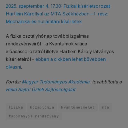
2025. szeptember 4. 17.30: Fizikai kísérletsorozat
Härtlein Károllyal az MTA Székházban – I. rész:
Mechanikai és hullámtani kísérletek
A fizika osztályhónap további izgalmas
rendezvényeiről – a Kvantumok világa
előadássorozatról illetve Härtlein Károly látványos
kísérleteiről –
ebben a cikkben lehet bővebben
olvasni
.
Forrás:
Magyar Tudományos Akadémia
, továbbította a
Helló Sajtó! Üzleti Sajtószolgálat
.
fizika
kozmológia
kvantumelmélet
mta
tudományos rendezvény