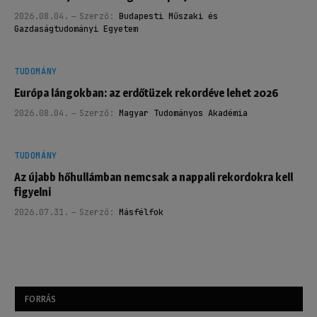
2026.08.04.
Szerző:
Budapesti Műszaki és
Gazdaságtudományi Egyetem
TUDOMÁNY
Európa lángokban: az erdőtüzek rekordéve lehet 2026
2026.08.04.
Szerző:
Magyar Tudományos Akadémia
TUDOMÁNY
Az újabb hőhullámban nemcsak a nappali rekordokra kell
figyelni
2026.07.31.
Szerző:
Másfélfok
FORRÁS