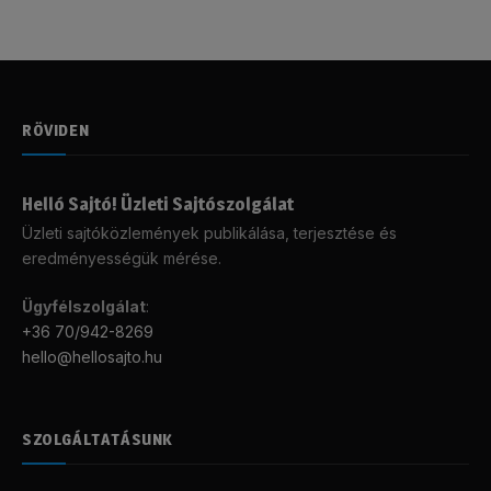
RÖVIDEN
Helló Sajtó! Üzleti Sajtószolgálat
Üzleti sajtóközlemények publikálása, terjesztése és
eredményességük mérése.
Ügyfélszolgálat
:
+36 70/942-8269
hello@hellosajto.hu
SZOLGÁLTATÁSUNK