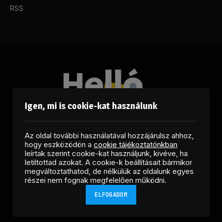
RSS
Igen, mi is cookie-kat használunk
Az oldal további használatával hozzájárulsz ahhoz,
hogy eszközödön a
cookie tájékoztatónkban
leírtak szerint cookie-kat használjunk, kivéve, ha
letiltottad azokat. A cookie-k beállításait bármikor
megváltoztathatod, de nélkülük az oldalunk egyes
Facebook
LinkedIn
X
RSS
részei nem fognak megfelelően működni.
(Twitter)
ELFOGADOM
Copyright © 2026 Helló Sajtó! Üzleti Sajtószolgálat