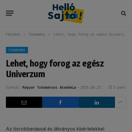
Főoldal
»
Tudomány
»
Lehet, hogy forog az egész Univerzum
TUDOMÁNY
Lehet, hogy forog az egész
Univerzum
Szerző:
Magyar Tudományos Akadémia
2025.08.27.
3 perc
Az ősrobbanással és látványos kísérletekkel