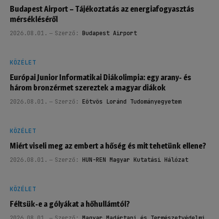
Budapest Airport – Tájékoztatás az energiafogyasztás
mérsékléséről
2026.08.01.
Szerző:
Budapest Airport
KÖZÉLET
Európai Junior Informatikai Diákolimpia: egy arany- és
három bronzérmet szereztek a magyar diákok
2026.08.01.
Szerző:
Eötvös Loránd Tudományegyetem
KÖZÉLET
Miért viseli meg az embert a hőség és mit tehetünk ellene?
2026.08.01.
Szerző:
HUN-REN Magyar Kutatási Hálózat
KÖZÉLET
Féltsük-e a gólyákat a hőhullámtól?
2026.08.01.
Szerző:
Magyar Madártani és Természetvédelmi