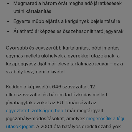
Megmarad a három órát meghaladó járatkésések
utáni kártalanítás
Egyértelműbb eljárás a kárigények bejelentésére
Átlátható árképzés és összehasonlítható jegyárak
Gyorsabb és egyszerűbb kártalanítás, pótdíjmentes
egymás melletti ülőhelyek a gyerekkel utazóknak, a
kézipoggyász díját már eleve tartalmazó jegyár – ez a
szabály lesz, nem a kivétel.
Kedden a képviselők 646 szavazattal, 12
ellenszavazattal és három tartózkodás mellett
jóváhagyták azokat az EU Tanácsával az
egyeztetőbizottságon belül
már megtárgyalt
jogszabály-módosításokat, amelyek
megerősítik a légi
utasok jogait
. A 2004 óta hatályos eredeti szabályok