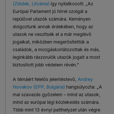
(Zöldek, Litvánia)
így nyilatkozott: „Az
Európai Parlament jó hírrel szolgál a
repülővel utazók számára. Keményen
dolgoztunk annak érdekében, hogy az
utasok ne veszítsék el a már meglévő
jogaikat, miközben megerősítettük a
családok, a mozgáskorlátozottak és más,
leginkább rászorulók utazók jogait a most
biztosított jobb védelem révén.”
A témáért felelős jelentéstevő,
Andrey
Novakov (EPP, Bulgária)
hangsúlyozta: „A
mai szavazás győzelem – mind az utasok,
mind az európai légi közlekedés számára.
Több mint 13 évnyi patthelyzet után végre