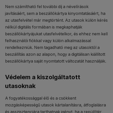
Nem számítható fel további díj a névelírások
javításáért, sem a beszállókártya kinyomtatásáért, ha
az utasfelvétel már megtörtént. Az utasok külön kérés
nélkül digitális formában is megkaphatják
beszállókártyájukat utasfelvételkor, és ehhez nem kell
felhasználói fiókkal vagy külön alkalmazással
rendelkezniük. Nem tagadható meg az utasoktól a
beszállítás azon az alapon, hogy a digitálisan kiállított
beszállókártya saját nyomtatott változatát használják.
Védelem a kiszolgáltatott
utasoknak
A fogyatékossággal élő és a csökkent
mozgásképességű utasok kártalanításra, átfoglalásra
és asszisztenciára tarthatnak igényt, ha a repülőtér