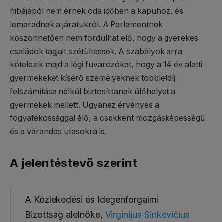
hibájából nem érnek oda időben a kapuhoz, és
lemaradnak a járatukról. A Parlamentnek
köszönhetően nem fordulhat elő, hogy a gyerekes
családok tagjait szétültessék. A szabályok arra
kötelezik majd a légi fuvarozókat, hogy a 14 év alatti
gyermekeket kísérő személyeknek többletdíj
felszámítása nélkül biztosítsanak ülőhelyet a
gyermekek mellett. Ugyanez érvényes a
fogyatékossággal élő, a csökkent mozgásképességű
és a várandós utasokra is.
A jelentéstevő szerint
A Közlekedési és Idegenforgalmi
Bizottság alelnöke,
Virginijus Sinkevičius