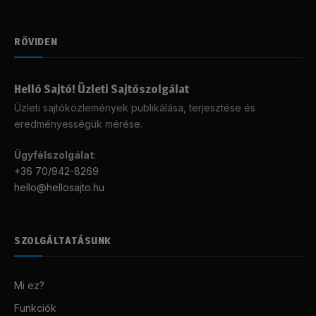
RÖVIDEN
Helló Sajtó! Üzleti Sajtószolgálat
Üzleti sajtóközlemények publikálása, terjesztése és
eredményességük mérése.
Ügyfélszolgálat
:
+36 70/942-8269
hello@hellosajto.hu
SZOLGÁLTATÁSUNK
Mi ez?
Funkciók