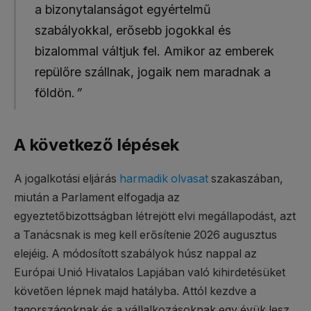
a bizonytalanságot egyértelmű
szabályokkal, erősebb jogokkal és
bizalommal váltjuk fel. Amikor az emberek
repülőre szállnak, jogaik nem maradnak a
földön.
”
A következő lépések
A jogalkotási eljárás
harmadik olvasat
szakaszában,
miután a Parlament elfogadja az
egyeztetőbizottságban létrejött elvi megállapodást, azt
a Tanácsnak is meg kell erősítenie 2026 augusztus
elejéig. A módosított szabályok húsz nappal az
Európai Unió Hivatalos Lapjában való kihirdetésüket
követően lépnek majd hatályba. Attól kezdve a
tagországoknak és a vállalkozásoknak egy évük lesz,