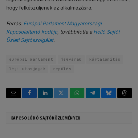
hogy felkészüljenek az alkalmazásra.
Forrás:
Európai Parlament Magyarországi
Kapcsolattartó Irodája
, továbbította a
Helló Sajtó!
Üzleti Sajtószolgálat
.
európai parlament
jegyárak
kártalanítás
légi utasjogok
repülés
Email
Facebook
LinkedIn
Twitter
WhatsApp
Telegram
Bluesky
Threa
KAPCSOLÓDÓ SAJTÓKÖZLEMÉNYEK