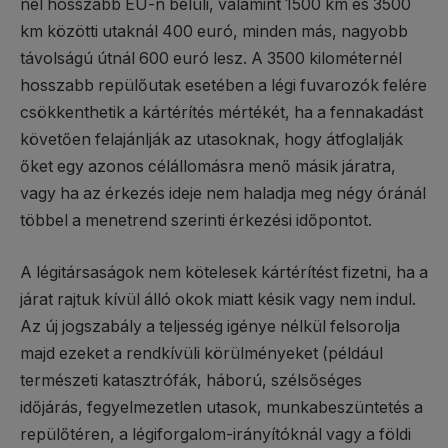
nél hosszabb EU-n belüli, valamint 1500 km és 3500
km közötti utaknál 400 euró, minden más, nagyobb
távolságú útnál 600 euró lesz. A 3500 kilométernél
hosszabb repülőutak esetében a légi fuvarozók felére
csökkenthetik a kártérítés mértékét, ha a fennakadást
követően felajánlják az utasoknak, hogy átfoglalják
őket egy azonos célállomásra menő másik járatra,
vagy ha az érkezés ideje nem haladja meg négy óránál
többel a menetrend szerinti érkezési időpontot.
A légitársaságok nem kötelesek kártérítést fizetni, ha a
járat rajtuk kívül álló okok miatt késik vagy nem indul.
Az új jogszabály a teljesség igénye nélkül felsorolja
majd ezeket a rendkívüli körülményeket (például
természeti katasztrófák, háború, szélsőséges
időjárás, fegyelmezetlen utasok, munkabeszüntetés a
repülőtéren, a légiforgalom-irányítóknál vagy a földi