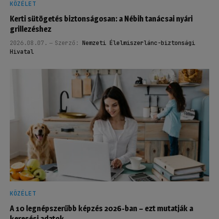
KÖZÉLET
Kerti sütögetés biztonságosan: a Nébih tanácsai nyári
grillezéshez
2026.08.07.
Szerző:
Nemzeti Élelmiszerlánc-biztonsági
Hivatal
KÖZÉLET
A 10 legnépszerűbb képzés 2026-ban – ezt mutatják a
keresési adatok