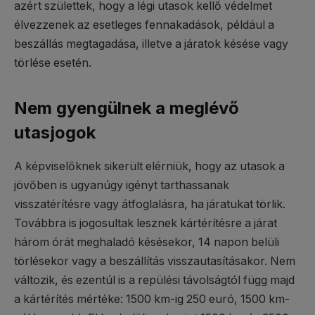
azért születtek, hogy a légi utasok kellő védelmet
élvezzenek az esetleges fennakadások, például a
beszállás megtagadása, illetve a járatok késése vagy
törlése esetén.
Nem gyengülnek a meglévő
utasjogok
A képviselőknek sikerült elérniük, hogy az utasok a
jövőben is ugyanúgy igényt tarthassanak
visszatérítésre vagy átfoglalásra, ha járatukat törlik.
Továbbra is jogosultak lesznek kártérítésre a járat
három órát meghaladó késésekor, 14 napon belüli
törlésekor vagy a beszállítás visszautasításakor. Nem
változik, és ezentúl is a repülési távolságtól függ majd
a kártérítés mértéke: 1500 km-ig 250 euró, 1500 km-