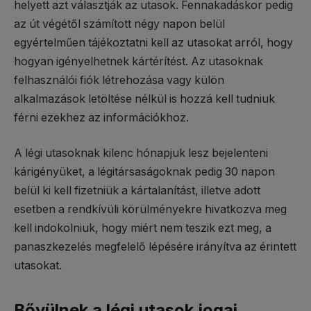
helyett azt választják az utasok. Fennakadáskor pedig
az út végétől számított négy napon belül
egyértelműen tájékoztatni kell az utasokat arról, hogy
hogyan igényelhetnek kártérítést. Az utasoknak
felhasználói fiók létrehozása vagy külön
alkalmazások letöltése nélkül is hozzá kell tudniuk
férni ezekhez az információkhoz.
A légi utasoknak kilenc hónapjuk lesz bejelenteni
kárigényüket, a légitársaságoknak pedig 30 napon
belül ki kell fizetniük a kártalanítást, illetve adott
esetben a rendkívüli körülményekre hivatkozva meg
kell indokolniuk, hogy miért nem teszik ezt meg, a
panaszkezelés megfelelő lépésére irányítva az érintett
utasokat.
Bővülnek a légi utasok jogai