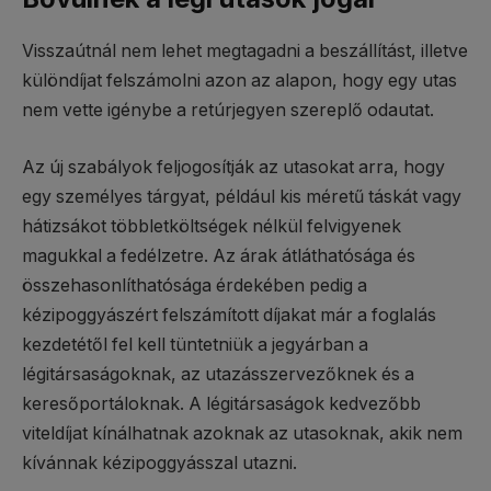
Visszaútnál nem lehet megtagadni a beszállítást, illetve
különdíjat felszámolni azon az alapon, hogy egy utas
nem vette igénybe a retúrjegyen szereplő odautat.
Az új szabályok feljogosítják az utasokat arra, hogy
egy személyes tárgyat, például kis méretű táskát vagy
hátizsákot többletköltségek nélkül felvigyenek
magukkal a fedélzetre. Az árak átláthatósága és
összehasonlíthatósága érdekében pedig a
kézipoggyászért felszámított díjakat már a foglalás
kezdetétől fel kell tüntetniük a jegyárban a
légitársaságoknak, az utazásszervezőknek és a
keresőportáloknak. A légitársaságok kedvezőbb
viteldíjat kínálhatnak azoknak az utasoknak, akik nem
kívánnak kézipoggyásszal utazni.