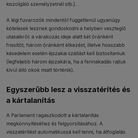
kiszolgáló személyzetnél stb.).
A légi fuvarozók mindentől függetlenül ugyanúgy
kötelesek lesznek gondoskodni a helyben veszteglő
utasaikról: a várakozás ideje alatt két óránként
frissítőt, három óránként étkezést, illetve hosszabb
késedelem esetén éjszakai szállást kell biztosítaniuk
(legfeljebb három éjszakára, ha a fennakadás rajtuk
kívül álló okok miatt történik).
Egyszerűbb lesz a visszatérítés és
a kártalanítás
A Parlament ragaszkodott a kártalanítás
megkönnyítéséhez és felgyorsításához. A
visszatérítést automatikussá kell tenni, ha átfoglalás