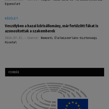
Egyesület
KÖZÉLET
Veszélyben a hazai kőrisállomány, már fertőzött fákat is
azonosítottak a szakemberek
2026.07.31.
Szerző:
Nemzeti Élelmiszerlánc-biztonsági
Hivatal
FORRÁS