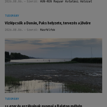
2026.08.06.
Szerző:
HUN-REN Magyar Kutatási Hálózat
TUDOMÁNY
Vízlépcsők a Dunán, Paks helyzete, tervezés a jövőre
2026.08.06.
Szerző:
Másfélfok
TUDOMÁNY
11 ezer év aszályainak nyomai a Balaton mélyén