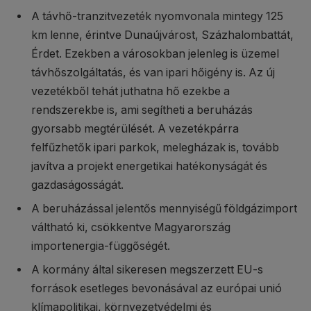
A távhő-tranzitvezeték nyomvonala mintegy 125
km lenne, érintve Dunaújvárost, Százhalombattát,
Érdet. Ezekben a városokban jelenleg is üzemel
távhőszolgáltatás, és van ipari hőigény is. Az új
vezetékből tehát juthatna hő ezekbe a
rendszerekbe is, ami segítheti a beruházás
gyorsabb megtérülését. A vezetékpárra
felfűzhetők ipari parkok, melegházak is, tovább
javítva a projekt energetikai hatékonyságát és
gazdaságosságát.
A beruházással jelentős mennyiségű földgázimport
váltható ki, csökkentve Magyarország
importenergia-függőségét.
A kormány által sikeresen megszerzett EU-s
források esetleges bevonásával az európai unió
klímapolitikai, környezetvédelmi és