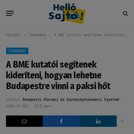
Főoldal
»
Tudomány
»
A BME kutatói segítenek kideríteni, hogyan lehetne Budapestre vinni a paksi hőt
TUDOMÁNY
A BME kutatói segítenek
kideríteni, hogyan lehetne
Budapestre vinni a paksi hőt
Szerző:
Budapesti Műszaki és Gazdaságtudományi Egyetem
2026.07.03.
3 perc