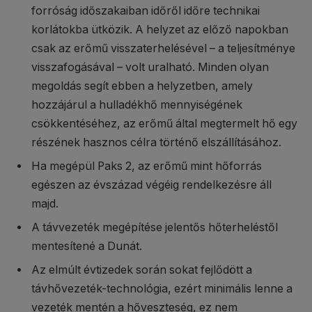
forróság időszakaiban időről időre technikai
korlátokba ütközik. A helyzet az előző napokban
csak az erőmű visszaterhelésével – a teljesítménye
visszafogásával – volt uralható. Minden olyan
megoldás segít ebben a helyzetben, amely
hozzájárul a hulladékhő mennyiségének
csökkentéséhez, az erőmű által megtermelt hő egy
részének hasznos célra történő elszállításához.
Ha megépül Paks 2, az erőmű mint hőforrás
egészen az évszázad végéig rendelkezésre áll
majd.
A távvezeték megépítése jelentős hőterheléstől
mentesítené a Dunát.
Az elmúlt évtizedek során sokat fejlődött a
távhővezeték-technológia, ezért minimális lenne a
vezeték mentén a hőveszteség, ez nem