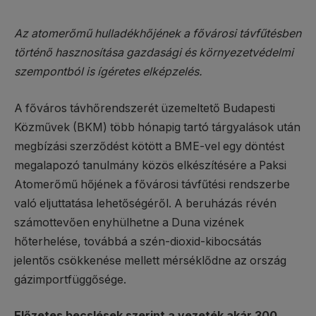
Az atomerőmű hulladékhőjének a fővárosi távfűtésben
történő hasznosítása gazdasági és környezetvédelmi
szempontból is ígéretes elképzelés.
A főváros távhőrendszerét üzemeltető Budapesti
Közművek (BKM) több hónapig tartó tárgyalások után
megbízási szerződést kötött a BME-vel egy döntést
megalapozó tanulmány közös elkészítésére a Paksi
Atomerőmű hőjének a fővárosi távfűtési rendszerbe
való eljuttatása lehetőségéről. A beruházás révén
számottevően enyhülhetne a Duna vizének
hőterhelése, továbbá a szén-dioxid-kibocsátás
jelentős csökkenése mellett mérséklődne az ország
gázimportfüggősége.
Előzetes becslések szerint a vezeték akár 300