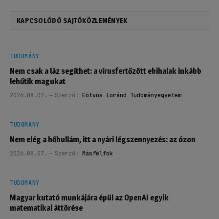
KAPCSOLÓDÓ SAJTÓKÖZLEMÉNYEK
TUDOMÁNY
Nem csak a láz segíthet: a vírusfertőzött ebihalak inkább
lehűtik magukat
2026.08.07.
Szerző:
Eötvös Loránd Tudományegyetem
TUDOMÁNY
Nem elég a hőhullám, itt a nyári légszennyezés: az ózon
2026.08.07.
Szerző:
Másfélfok
TUDOMÁNY
Magyar kutató munkájára épül az OpenAI egyik
matematikai áttörése