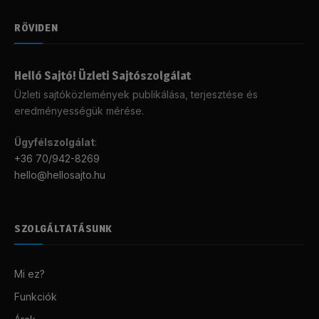
RÖVIDEN
Helló Sajtó! Üzleti Sajtószolgálat
Üzleti sajtóközlemények publikálása, terjesztése és
eredményességük mérése.
Ügyfélszolgálat
:
+36 70/942-8269
hello@hellosajto.hu
SZOLGÁLTATÁSUNK
Mi ez?
Funkciók