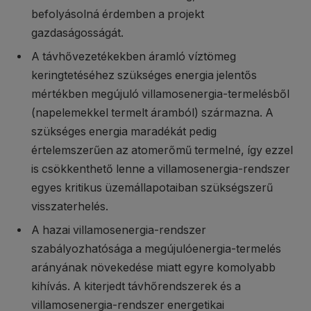
befolyásolná érdemben a projekt
gazdaságosságát.
A távhővezetékekben áramló víztömeg
keringtetéséhez szükséges energia jelentős
mértékben megújuló villamosenergia-termelésből
(napelemekkel termelt áramból) származna. A
szükséges energia maradékát pedig
értelemszerűen az atomerőmű termelné, így ezzel
is csökkenthető lenne a villamosenergia-rendszer
egyes kritikus üzemállapotaiban szükségszerű
visszaterhelés.
A hazai villamosenergia-rendszer
szabályozhatósága a megújulóenergia-termelés
arányának növekedése miatt egyre komolyabb
kihívás. A kiterjedt távhőrendszerek és a
villamosenergia-rendszer energetikai