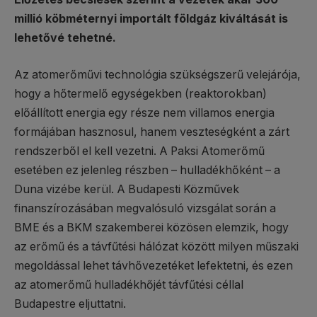
millió köbméternyi importált földgáz kiváltását is
lehetővé tehetné.
Az atomerőművi technológia szükségszerű velejárója,
hogy a hőtermelő egységekben (reaktorokban)
előállított energia egy része nem villamos energia
formájában hasznosul, hanem veszteségként a zárt
rendszerből el kell vezetni. A Paksi Atomerőmű
esetében ez jelenleg részben – hulladékhőként – a
Duna vizébe kerül. A Budapesti Közművek
finanszírozásában megvalósuló vizsgálat során a
BME és a BKM szakemberei közösen elemzik, hogy
az erőmű és a távfűtési hálózat között milyen műszaki
megoldással lehet távhővezetéket lefektetni, és ezen
az atomerőmű hulladékhőjét távfűtési céllal
Budapestre eljuttatni.