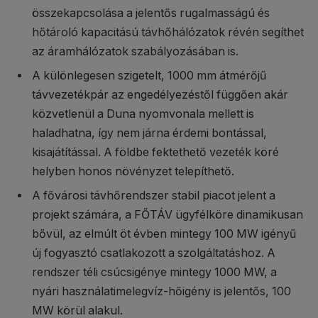
összekapcsolása a jelentős rugalmasságú és
hőtároló kapacitású távhőhálózatok révén segíthet
az áramhálózatok szabályozásában is.
A különlegesen szigetelt, 1000 mm átmérőjű
távvezetékpár az engedélyezéstől függően akár
közvetlenül a Duna nyomvonala mellett is
haladhatna, így nem járna érdemi bontással,
kisajátítással. A földbe fektethető vezeték köré
helyben honos növényzet telepíthető.
A fővárosi távhőrendszer stabil piacot jelent a
projekt számára, a FŐTÁV ügyfélköre dinamikusan
bővül, az elmúlt öt évben mintegy 100 MW igényű
új fogyasztó csatlakozott a szolgáltatáshoz. A
rendszer téli csúcsigénye mintegy 1000 MW, a
nyári használatimelegvíz-hőigény is jelentős, 100
MW körül alakul.