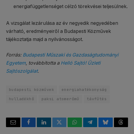
energiafüggetlenséget célzó törekvései teljesülnek.
A vizsgálat lezárulása az év negyedik negyedében
várható, eredményeiről a Budapesti Közművek
tájékoztatja majd a nyilvánosságot.
Forrás:
Budapesti Műszaki és Gazdaságtudományi
Egyetem
, továbbította a
Helló Sajtó! Üzleti
Sajtószolgálat
.
budapesti közművek
energiahatékonyság
hulladékhő
paksi atomerőmű
távfűtés
Email
Facebook
LinkedIn
Twitter
WhatsApp
Telegram
Bluesky
Threa