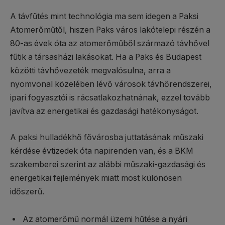
A távfűtés mint technológia ma sem idegen a Paksi
Atomerőműtől, hiszen Paks város lakótelepi részén a
80-as évek óta az atomerőműből származó távhővel
fűtik a társasházi lakásokat. Ha a Paks és Budapest
közötti távhővezeték megvalósulna, arra a
nyomvonal közelében lévő városok távhőrendszerei,
ipari fogyasztói is rácsatlakozhatnának, ezzel tovább
javítva az energetikai és gazdasági hatékonyságot.
A paksi hulladékhő fővárosba juttatásának műszaki
kérdése évtizedek óta napirenden van, és a BKM
szakemberei szerint az alábbi műszaki-gazdasági és
energetikai fejlemények miatt most különösen
időszerű.
Az atomerőmű normál üzemi hűtése a nyári