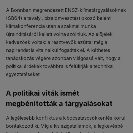
A Bonnban megrendezett ENSZ-klímatárgyalásoknak
(SB64) a tavalyi, bizalomvesztést okozó belémi
klímakonferencia után a szakmai munka
újraindításáról kellett volna szólniuk. Az előjelek
kedvezőek voltak: a résztvevők ezúttal még a
napirendet is vita nélkül fogadták el. A kéthetes
tanácskozás végére azonban világossá vált, hogy a
politikai érdekek továbbra is felülírják a technikai
egyeztetéseket.
A politikai viták ismét
megbénították a tárgyalásokat
A legélesebb konfliktus a kibocsátáscsökkentés körül
bontakozott ki. Míg a kis szigetállamok, a legkevésbé