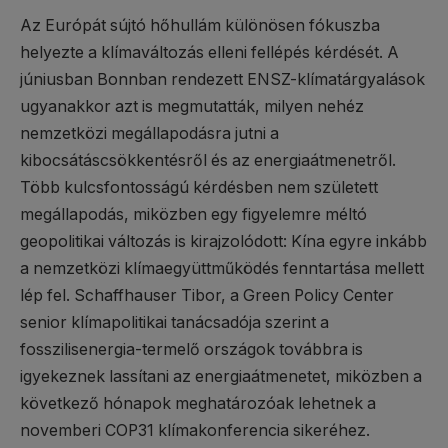
Az Európát sújtó hőhullám különösen fókuszba
helyezte a klímaváltozás elleni fellépés kérdését. A
júniusban Bonnban rendezett ENSZ-klímatárgyalások
ugyanakkor azt is megmutatták, milyen nehéz
nemzetközi megállapodásra jutni a
kibocsátáscsökkentésről és az energiaátmenetről.
Több kulcsfontosságú kérdésben nem született
megállapodás, miközben egy figyelemre méltó
geopolitikai változás is kirajzolódott: Kína egyre inkább
a nemzetközi klímaegyüttműködés fenntartása mellett
lép fel. Schaffhauser Tibor, a Green Policy Center
senior klímapolitikai tanácsadója szerint a
fosszilisenergia-termelő országok továbbra is
igyekeznek lassítani az energiaátmenetet, miközben a
következő hónapok meghatározóak lehetnek a
novemberi COP31 klímakonferencia sikeréhez.