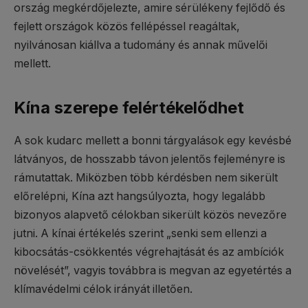
ország megkérdőjelezte, amire sérülékeny fejlődő és
fejlett országok közös fellépéssel reagáltak,
nyilvánosan kiállva a tudomány és annak művelői
mellett.
Kína szerepe felértékelődhet
A sok kudarc mellett a bonni tárgyalások egy kevésbé
látványos, de hosszabb távon jelentős fejleményre is
rámutattak. Miközben több kérdésben nem sikerült
előrelépni, Kína azt hangsúlyozta, hogy legalább
bizonyos alapvető célokban sikerült közös nevezőre
jutni. A kínai értékelés szerint „senki sem ellenzi a
kibocsátás-csökkentés végrehajtását és az ambíciók
növelését”, vagyis továbbra is megvan az egyetértés a
klímavédelmi célok irányát illetően.