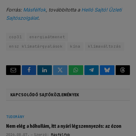
Forrás:
Másfélfok
, továbbította a
Helló Sajtó! Üzleti
Sajtószolgálat
.
cop31
energiaátmenet
ensz klímatárgyalások
kína
klímaváltozás
Email
Facebook
LinkedIn
Twitter
WhatsApp
Telegram
Bluesky
Threa
KAPCSOLÓDÓ SAJTÓKÖZLEMÉNYEK
TUDOMÁNY
Nem elég a hőhullám, itt a nyári légszennyezés: az ózon
2026.08.07.
Szerző:
Másfélfok