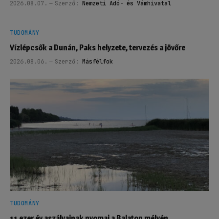
2026.08.07.
Szerző:
Nemzeti Adó- és Vámhivatal
TUDOMÁNY
Vízlépcsők a Dunán, Paks helyzete, tervezés a jövőre
2026.08.06.
Szerző:
Másfélfok
TUDOMÁNY
11 ezer év aszályainak nyomai a Balaton mélyén