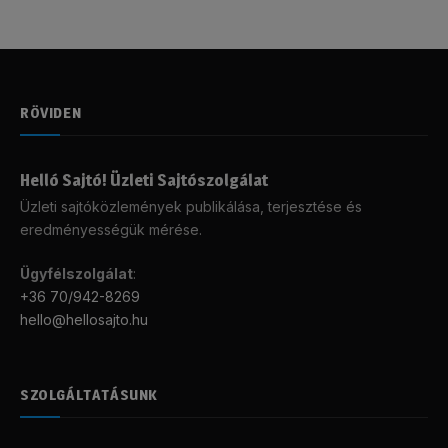
RÖVIDEN
Helló Sajtó! Üzleti Sajtószolgálat
Üzleti sajtóközlemények publikálása, terjesztése és
eredményességük mérése.
Ügyfélszolgálat
:
+36 70/942-8269
hello@hellosajto.hu
SZOLGÁLTATÁSUNK