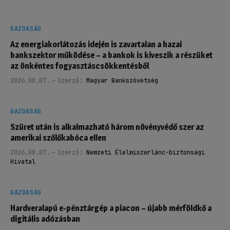
GAZDASÁG
Az energiakorlátozás idején is zavartalan a hazai
bankszektor működése – a bankok is kiveszik a részüket
az önkéntes fogyasztáscsökkentésből
2026.08.07.
Szerző:
Magyar Bankszövetség
GAZDASÁG
Szüret után is alkalmazható három növényvédő szer az
amerikai szőlőkabóca ellen
2026.08.07.
Szerző:
Nemzeti Élelmiszerlánc-biztonsági
Hivatal
GAZDASÁG
Hardveralapú e-pénztárgép a piacon – újabb mérföldkő a
digitális adózásban