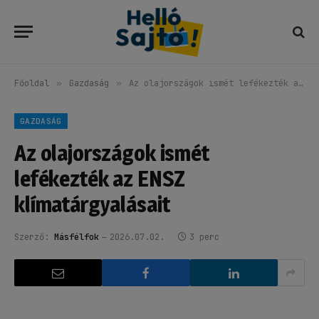
Főoldal
»
Gazdaság
»
Az olajországok ismét lefékezték az ENSZ klímatárgyalásait
GAZDASÁG
Az olajországok ismét
lefékezték az ENSZ
klímatárgyalásait
Szerző:
Másfélfok
2026.07.02.
3 perc