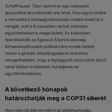
Schaffhauser Tibor szerint ez egy szélesebb
geopolitikai átrendeződés jele lehet. Kína egyre inkább
a nemzetközi klímaegyüttműködés mellett emeli fel a
hangját, amit a Brüsszelben tartott miniszteri
egyeztetéseken is megerősített. Ez különösen
felértékelődik az Egyesült Államok jelenlegi,
klímaszkeptikusabb politikai irányvonala mellett,
hiszen a globális klímatárgyalások sikeréhez
elengedhetetlen, hogy a legnagyobb kibocsátók közül
minél többen érdekeltek maradjanak az
együttműködésben.
A következő hónapok
határozhatják meg a COP31 sikerét
Nem sikerült áttörést elérni az alkalmazkodási