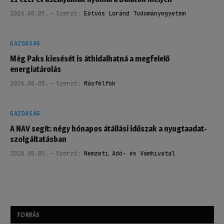
2026.08.05.
Szerző:
Eötvös Loránd Tudományegyetem
GAZDASÁG
Még Paks kiesését is áthidalhatná a megfelelő
energiatárolás
2026.08.05.
Szerző:
Másfélfok
GAZDASÁG
A NAV segít: négy hónapos átállási időszak a nyugtaadat-
szolgáltatásban
2026.08.05.
Szerző:
Nemzeti Adó- és Vámhivatal
FORRÁS