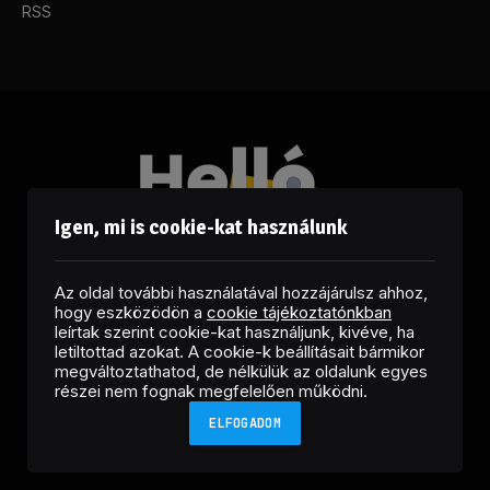
RSS
Igen, mi is cookie-kat használunk
Az oldal további használatával hozzájárulsz ahhoz,
hogy eszközödön a
cookie tájékoztatónkban
leírtak szerint cookie-kat használjunk, kivéve, ha
letiltottad azokat. A cookie-k beállításait bármikor
megváltoztathatod, de nélkülük az oldalunk egyes
Facebook
LinkedIn
X
RSS
részei nem fognak megfelelően működni.
(Twitter)
ELFOGADOM
Copyright © 2026 Helló Sajtó! Üzleti Sajtószolgálat