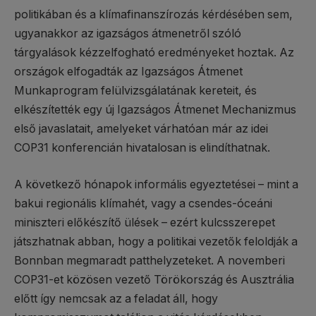
politikában és a klímafinanszírozás kérdésében sem,
ugyanakkor az igazságos átmenetről szóló
tárgyalások kézzelfogható eredményeket hoztak. Az
országok elfogadták az Igazságos Átmenet
Munkaprogram felülvizsgálatának kereteit, és
elkészítették egy új Igazságos Átmenet Mechanizmus
első javaslatait, amelyeket várhatóan már az idei
COP31 konferencián hivatalosan is elindíthatnak.
A következő hónapok informális egyeztetései – mint a
bakui regionális klímahét, vagy a csendes-óceáni
miniszteri előkészítő ülések – ezért kulcsszerepet
játszhatnak abban, hogy a politikai vezetők feloldják a
Bonnban megmaradt patthelyzeteket. A novemberi
COP31-et közösen vezető Törökország és Ausztrália
előtt így nemcsak az a feladat áll, hogy