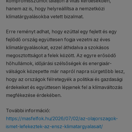
kompromisszumot találjon a vitás kérdésekben,
hanem az is, hogy helyreállítsa a nemzetközi
klímatárgyalásokba vetett bizalmat.
Erre reményt adhat, hogy ezúttal egy fejlett és egy
fejlődő ország együttesen fogja vezetni az éves
klímatárgyalásokat, ezzel áthidalva a szokásos
megosztottságot a felek között. Az egyre erősödő
hőhullámok, időjárási szélsőségek és energiaár-
válságok közepette már napról napra sürgetőbb lesz,
hogy az országok félretegyék a politikai és gazdasági
érdekeiket és együttesen lépjenek fel a klímaváltozás
megfékezése érdekében.
További információ:
https://masfelfok.hu/2026/07/02/az-olajorszagok-
ismet-lefekeztek-az-ensz-klimatargyalasait/