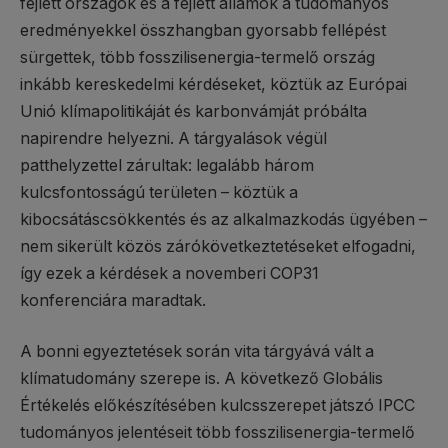
fejlett országok és a fejlett államok a tudományos
eredményekkel összhangban gyorsabb fellépést
sürgettek, több fosszilisenergia-termelő ország
inkább kereskedelmi kérdéseket, köztük az Európai
Unió klímapolitikáját és karbonvámját próbálta
napirendre helyezni. A tárgyalások végül
patthelyzettel zárultak: legalább három
kulcsfontosságú területen – köztük a
kibocsátáscsökkentés és az alkalmazkodás ügyében –
nem sikerült közös zárókövetkeztetéseket elfogadni,
így ezek a kérdések a novemberi COP31
konferenciára maradtak.
A bonni egyeztetések során vita tárgyává vált a
klímatudomány szerepe is. A következő Globális
Értékelés előkészítésében kulcsszerepet játszó IPCC
tudományos jelentéseit több fosszilisenergia-termelő