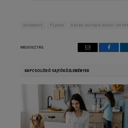
budapest
flynas
közép-európa-közel-kele
MEGOSZTÁS.
Email
Faceboo
KAPCSOLÓDÓ SAJTÓKÖZLEMÉNYEK