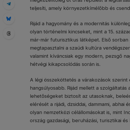
teljesíti, amely környezetkímélőbb és csend
Rijád a hagyomány és a modernitás különlege
olyan történelmi kincseket, mint a 15. száza
már-már futurisztikus látképet. Első sorban
megtapasztalni a szaúdi kultúra vendégszere
valamint kíváncsiak egy modern, pezsgő na
hétvégi kikapcsolódás során is.
A légi összeköttetés a várakozások szerint
hangsúlyosabb. Rijád mellett a szolgáltatás 
lehetőségeket biztosít az utasoknak, beleér
elérését a rijádi, dzsiddai, dammami, abhai
olyan nemzetközi célállomásokat is, mint Indi
ország gazdasági, beruházási, turisztikai és k