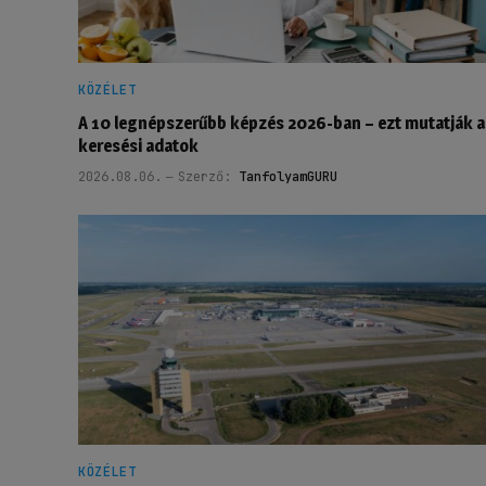
KÖZÉLET
A 10 legnépszerűbb képzés 2026-ban – ezt mutatják a
keresési adatok
2026.08.06.
Szerző:
TanfolyamGURU
KÖZÉLET