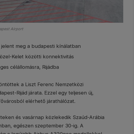
pest Airport
él jelent meg a budapesti kínálatban
zel-Kelet közötti konnektivitás
eges célállomásra, Rijádba
zöntöttek a Liszt Ferenc Nemzetközi
pest-Rijád járata. Ezzel egy teljesen új,
fővárosból elérhető járathálózat.
énteken és vasárnap közlekedik Szaúd-Arábia
onban, egészen szeptember 30-ig. A
aság a legújabb Airbus A320neo modellekkel