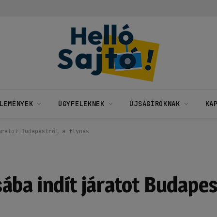
LEMÉNYEK
ÜGYFELEKNEK
ÚJSÁGÍRÓKNAK
KA
áratot Budapestről a flynas
ba indít járatot Budapest