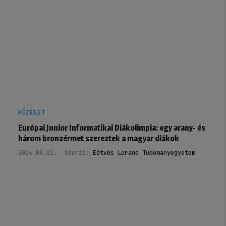
KÖZÉLET
Európai Junior Informatikai Diákolimpia: egy arany- és
három bronzérmet szereztek a magyar diákok
2026.08.01.
Szerző:
Eötvös Loránd Tudományegyetem