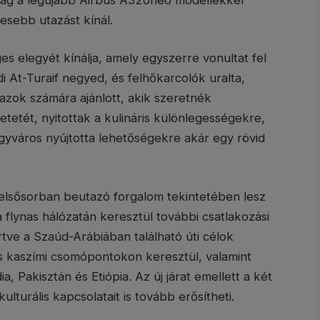
esebb utazást kínál.
s elegyét kínálja, amely egyszerre vonultat fel
di At-Turaif negyed, és felhőkarcolók uralta,
 azok számára ajánlott, akik szeretnék
tetét, nyitottak a kulináris különlegességekre,
gyváros nyújtotta lehetőségekre akár egy rövid
 elsősorban beutazó forgalom tekintetében lesz
a flynas hálózatán keresztül további csatlakozási
tve a Szaúd-Arábiában található úti célok
 és kaszími csomópontokon keresztül, valamint
a, Pakisztán és Etiópia. Az új járat emellett a két
ulturális kapcsolatait is tovább erősítheti.