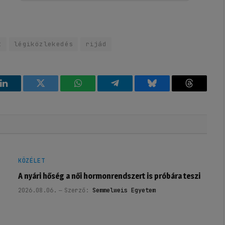
t
légiközlekedés
rijád
k
LinkedIn
Twitter
WhatsApp
Telegram
Bluesky
Threads
KÖZÉLET
A nyári hőség a női hormonrendszert is próbára teszi
2026.08.06.
Szerző:
Semmelweis Egyetem