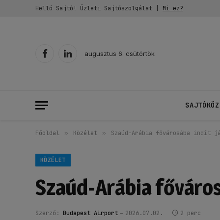
Helló Sajtó! Üzleti Sajtószolgálat |
Mi ez?
augusztus 6. csütörtök
Facebook
LinkedIn
SAJTÓKÖZ
Főoldal
»
Közélet
»
Szaúd-Arábia fővárosába indít j
KÖZÉLET
Szaúd-Arábia fővárosá
Szerző:
Budapest Airport
2026.07.02.
2 perc