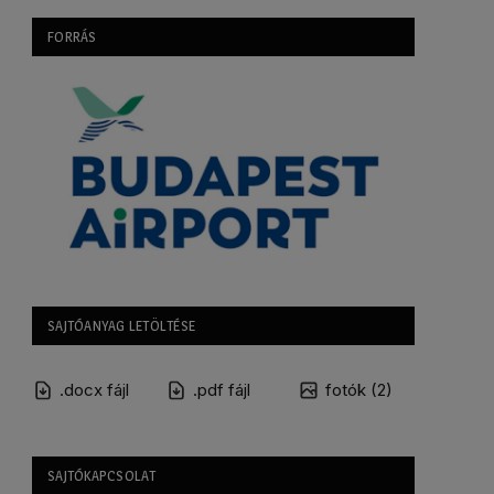
FORRÁS
SAJTÓANYAG LETÖLTÉSE
.docx fájl
.pdf fájl
fotók (2)
SAJTÓKAPCSOLAT