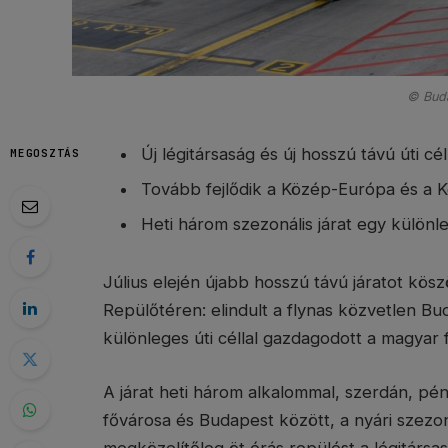
© Buda
Új légitársaság és új hosszú távú úti c
MEGOSZTÁS
Tovább fejlődik a Közép-Európa és a Kö
Heti három szezonális járat egy különl
Július elején újabb hosszú távú járatot kös
Repülőtéren: elindult a flynas közvetlen Buda
különleges úti céllal gazdagodott a magyar 
A járat heti három alkalommal, szerdán, p
fővárosa és Budapest között, a nyári szez
megközelítőleg öt órás repülést a légitárs