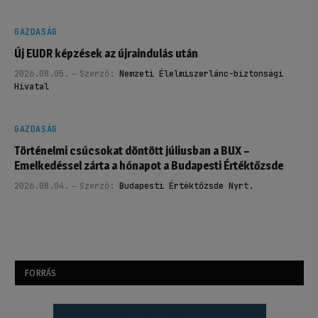
GAZDASÁG
Új EUDR képzések az újraindulás után
2026.08.05.
Szerző:
Nemzeti Élelmiszerlánc-biztonsági
Hivatal
GAZDASÁG
Történelmi csúcsokat döntött júliusban a BUX –
Emelkedéssel zárta a hónapot a Budapesti Értéktőzsde
2026.08.04.
Szerző:
Budapesti Értéktőzsde Nyrt.
FORRÁS