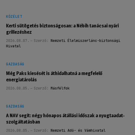
KÖZÉLET
Kerti sütögetés biztonságosan: a Nébih tanácsai nyári
grillezéshez
2026.08.07.
Szerző:
Nemzeti Élelmiszerlánc-biztonsági
Hivatal
GAZDASÁG
Még Paks kiesését is áthidalhatná a megfelelő
energiatárolás
2026.08.05.
Szerző:
Másfélfok
GAZDASÁG
A NAV segít: négy hónapos átállási időszak a nyugtaadat-
szolgáltatásban
2026.08.05.
Szerző:
Nemzeti Adó- és Vámhivatal