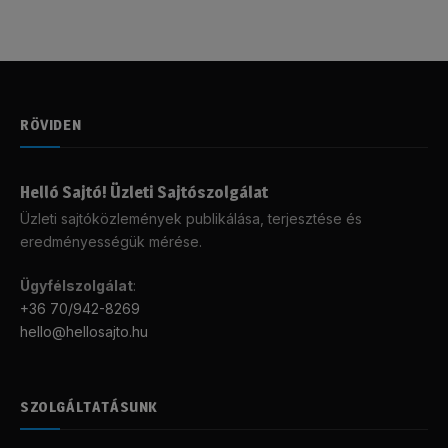
RÖVIDEN
Helló Sajtó! Üzleti Sajtószolgálat
Üzleti sajtóközlemények publikálása, terjesztése és
eredményességük mérése.
Ügyfélszolgálat
:
+36 70/942-8269
hello@hellosajto.hu
SZOLGÁLTATÁSUNK