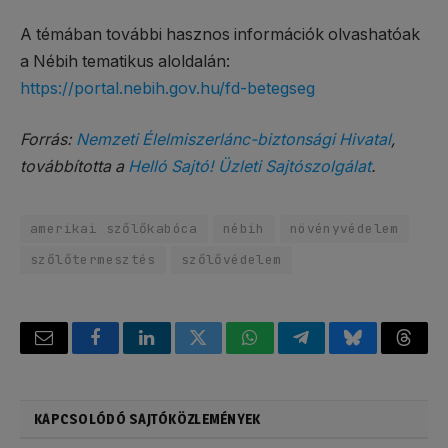
A témában további hasznos információk olvashatóak
a Nébih tematikus aloldalán:
https://portal.nebih.gov.hu/fd-betegseg
Forrás:
Nemzeti Élelmiszerlánc-biztonsági Hivatal
,
továbbította a
Helló Sajtó! Üzleti Sajtószolgálat
.
amerikai szőlőkabóca
nébih
növényvédelem
szőlőtermesztés
szőlővédelem
Email
Facebook
LinkedIn
Twitter
WhatsApp
Telegram
Bluesky
Threa
KAPCSOLÓDÓ SAJTÓKÖZLEMÉNYEK