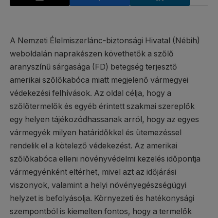
A Nemzeti Élelmiszerlánc-biztonsági Hivatal (Nébih)
weboldalán naprakészen követhetők a szőlő
aranyszínű sárgasága (FD) betegség terjesztő
amerikai szőlőkabóca miatt megjelenő vármegyei
védekezési felhívások. Az oldal célja, hogy a
szőlőtermelők és egyéb érintett szakmai szereplők
egy helyen tájékozódhassanak arról, hogy az egyes
vármegyék milyen határidőkkel és ütemezéssel
rendelik el a kötelező védekezést. Az amerikai
szőlőkabóca elleni növényvédelmi kezelés időpontja
vármegyénként eltérhet, mivel azt az időjárási
viszonyok, valamint a helyi növényegészségügyi
helyzet is befolyásolja. Környezeti és hatékonysági
szempontból is kiemelten fontos, hogy a termelők