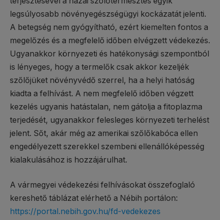
terjesztésével a hazai szőlőtermesztés egyik
legsúlyosabb növényegészségügyi kockázatát jelenti.
A betegség nem gyógyítható, ezért kiemelten fontos a
megelőzés és a megfelelő időben elvégzett védekezés.
Ugyanakkor környezeti és hatékonysági szempontból
is lényeges, hogy a termelők csak akkor kezeljék
szőlőjüket növényvédő szerrel, ha a helyi hatóság
kiadta a felhívást. A nem megfelelő időben végzett
kezelés ugyanis hatástalan, nem gátolja a fitoplazma
terjedését, ugyanakkor felesleges környezeti terhelést
jelent. Sőt, akár még az amerikai szőlőkabóca ellen
engedélyezett szerekkel szembeni ellenállóképesség
kialakulásához is hozzájárulhat.
A vármegyei védekezési felhívásokat összefoglaló
kereshető táblázat elérhető a Nébih portálon:
https://portal.nebih.gov.hu/fd-vedekezes