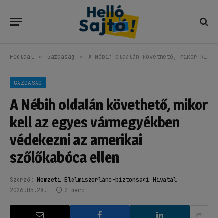
Főoldal
»
Gazdaság
»
A Nébih oldalán követhető, mikor kell az egyes vármegyékben védekezni az amerikai szőlőkabóca ellen
GAZDASÁG
A Nébih oldalán követhető, mikor
kell az egyes vármegyékben
védekezni az amerikai
szőlőkabóca ellen
Szerző:
Nemzeti Élelmiszerlánc-biztonsági Hivatal
2026.05.28.
2 perc