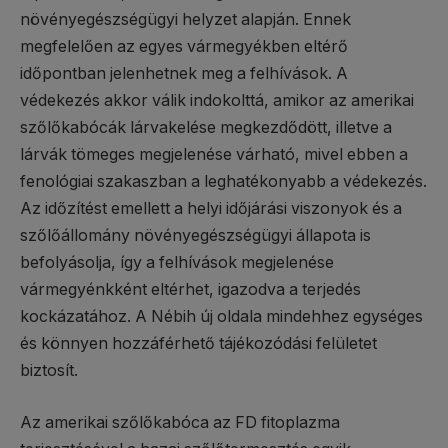
növényegészségügyi helyzet alapján. Ennek
megfelelően az egyes vármegyékben eltérő
időpontban jelenhetnek meg a felhívások. A
védekezés akkor válik indokolttá, amikor az amerikai
szőlőkabócák lárvakelése megkezdődött, illetve a
lárvák tömeges megjelenése várható, mivel ebben a
fenológiai szakaszban a leghatékonyabb a védekezés.
Az időzítést emellett a helyi időjárási viszonyok és a
szőlőállomány növényegészségügyi állapota is
befolyásolja, így a felhívások megjelenése
vármegyénkként eltérhet, igazodva a terjedés
kockázatához. A Nébih új oldala mindehhez egységes
és könnyen hozzáférhető tájékozódási felületet
biztosít.
Az amerikai szőlőkabóca az FD fitoplazma