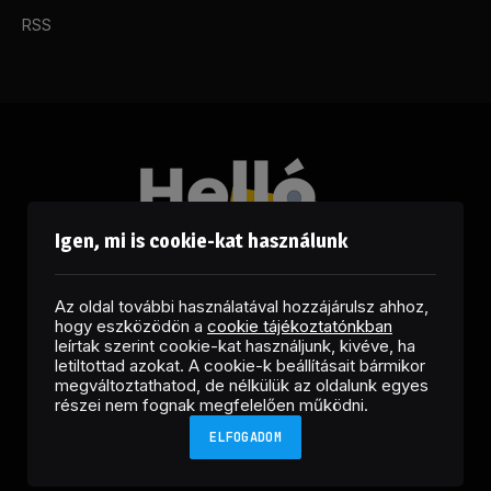
RSS
Igen, mi is cookie-kat használunk
Az oldal további használatával hozzájárulsz ahhoz,
hogy eszközödön a
cookie tájékoztatónkban
leírtak szerint cookie-kat használjunk, kivéve, ha
letiltottad azokat. A cookie-k beállításait bármikor
megváltoztathatod, de nélkülük az oldalunk egyes
Facebook
LinkedIn
X
RSS
részei nem fognak megfelelően működni.
(Twitter)
ELFOGADOM
Copyright © 2026 Helló Sajtó! Üzleti Sajtószolgálat