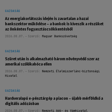
GAZDASÁG
Az energiakorlátozás idején is zavartalan a hazai
bankszektor működése – a bankok is kiveszik a részüket
az önkéntes fogyasztáscsökkentésből
2026.08.07.
Szerző:
Magyar Bankszövetség
GAZDASÁG
Szüret után is alkalmazható három növényvédő szer az
amerikai szőlőkabóca ellen
2026.08.07.
Szerző:
Nemzeti Élelmiszerlánc-biztonsági
Hivatal
GAZDASÁG
Hardveralapú e-pénztárgép a piacon – újabb mérföldkő a
digitális adózásban
2026.08.07.
Szerző:
Nemzeti Adó- és Vámhivatal