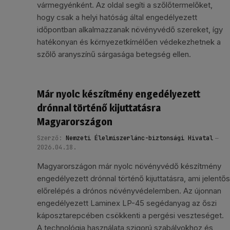
vármegyénként. Az oldal segíti a szőlőtermelőket,
hogy csak a helyi hatóság által engedélyezett
időpontban alkalmazzanak növényvédő szereket, így
hatékonyan és környezetkímélően védekezhetnek a
szőlő aranyszínű sárgasága betegség ellen.
Már nyolc készítmény engedélyezett
drónnal történő kijuttatásra
Magyarországon
Szerző:
Nemzeti Élelmiszerlánc-biztonsági Hivatal
2026.04.18.
Magyarországon már nyolc növényvédő készítmény
engedélyezett drónnal történő kijuttatásra, ami jelentős
előrelépés a drónos növényvédelemben. Az újonnan
engedélyezett Laminex LP-45 segédanyag az őszi
káposztarepcében csökkenti a pergési veszteséget.
A technológia használata szigorú szabályokhoz és