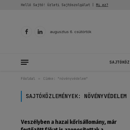
Helló Sajtó! Üzleti Sajtószolgálat |
Mi ez?
augusztus 6. csütörtök
Facebook
LinkedIn
SAJTÓKÖZ
Főoldal
»
Címke: "növényvédelem"
SAJTÓKÖZLEMÉNYEK:
NÖVÉNYVÉDELEM
Veszélyben a hazai kőrisállomány, már
fertőzött fákat is azonosítottak a