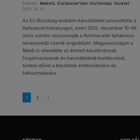
Szerző:
Nemzeti Élelmiszerlánc-biztonsági Hivatal
2025.10.21.
Az EU Bizottság endokrin károsítóként azonosította a
flufenacet hatóanyagot, ezért 2025. december 10-től
uniós szinten visszavonják a flufenacetet tartalmazó
növényvédő szerek engedélyét. Magyarországon a
Nébih is elrendelte az érintett készítmények
forgalmazásának és használatának korlátozását,
türelmi idővel a készletek értékesítésére és
felhasználására.
Következő
1
2