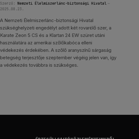
Szerző:
Nemzeti Élelmiszerlánc-biztonsági Hivatal
2025.08.23.
A Nemzeti Élelmiszerlánc-biztonsági Hivatal
szükséghelyzeti engedélyt adott két rovarölő szer, a
Karate Zeon 5 CS és a Klartan 24 EW szüret utáni
használatára az amerikai szőlőkabóca elleni
védekezés érdekében. A szőlő aranyszínű sárgaság
betegség terjesztője szeptember végéig jelen van, így
a védekezés továbbra is szükséges.