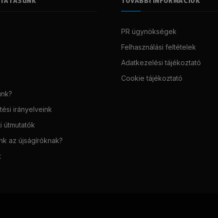
LTATÁSUNK
TOVÁBBI INFORMÁCIÓK
PR ügynökségek
Felhasználási feltételek
Adatkezelési tájékoztató
Cookie tájékoztató
unk?
ési irányelveink
i útmutatók
unk az újságíróknak?
t