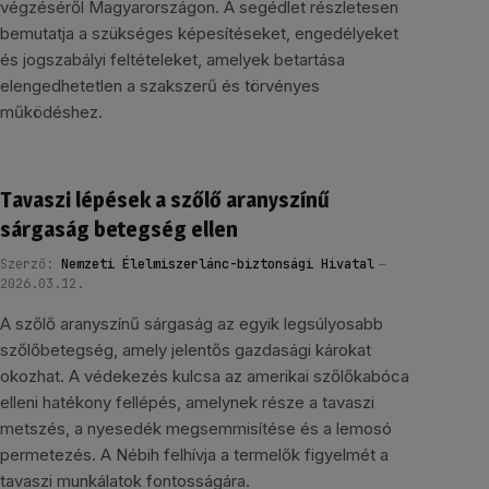
végzéséről Magyarországon. A segédlet részletesen
bemutatja a szükséges képesítéseket, engedélyeket
és jogszabályi feltételeket, amelyek betartása
elengedhetetlen a szakszerű és törvényes
működéshez.
Tavaszi lépések a szőlő aranyszínű
sárgaság betegség ellen
Szerző:
Nemzeti Élelmiszerlánc-biztonsági Hivatal
2026.03.12.
A szőlő aranyszínű sárgaság az egyik legsúlyosabb
szőlőbetegség, amely jelentős gazdasági károkat
okozhat. A védekezés kulcsa az amerikai szőlőkabóca
elleni hatékony fellépés, amelynek része a tavaszi
metszés, a nyesedék megsemmisítése és a lemosó
permetezés. A Nébih felhívja a termelők figyelmét a
tavaszi munkálatok fontosságára.