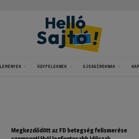
LEMÉNYEK
ÜGYFELEKNEK
ÚJSÁGÍRÓKNAK
KA
Megkezdődött az FD betegség felismerése
szempontjából legfontosabb időszak