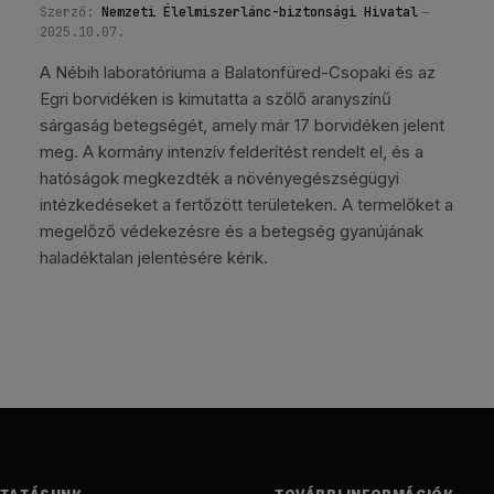
Szerző:
Nemzeti Élelmiszerlánc-biztonsági Hivatal
2025.10.07.
A Nébih laboratóriuma a Balatonfüred-Csopaki és az
Egri borvidéken is kimutatta a szőlő aranyszínű
sárgaság betegségét, amely már 17 borvidéken jelent
meg. A kormány intenzív felderítést rendelt el, és a
hatóságok megkezdték a növényegészségügyi
intézkedéseket a fertőzött területeken. A termelőket a
megelőző védekezésre és a betegség gyanújának
haladéktalan jelentésére kérik.