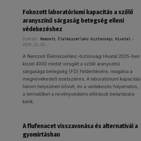
Fokozott laboratóriumi kapacitás a szőlő
aranyszínű sárgaság betegség elleni
védekezéshez
Szerző:
Nemzeti Élelmiszerlánc-biztonsági Hivatal
2025.12.20.
A Nemzeti Élelmiszerlánc-biztonsági Hivatal 2025-ben
közel 4000 mintát vizsgált a szőlő aranyszínű
sárgasága betegség (FD) felderítésére, reagálva a
megnövekedett esetszámra. A laboratóriumi kapacitás
három helyszínen bővült, és a védekezés folyamatos,
a termelőket a növényvédelmi előírások betartására
kérik.
A flufenacet visszavonása és alternatívái a
gyomirtásban