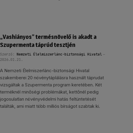
„Vashiányos” termésnövelő is akadt a
Szupermenta táprúd tesztjén
Szerző:
Nemzeti Élelmiszerlánc-biztonsági Hivatal
2026.01.21.
A Nemzeti Élelmiszerlánc-biztonsági Hivatal
szakemberei 20 növénytáplálásra használt táprudat
vizsgáltak a Szupermenta program keretében. Két
terméknél minőségi problémákat, kettőnél pedig
jogosulatlan növényvédelmi hatás feltüntetését
találták, ami miatt több milliós bírságot szabtak ki.