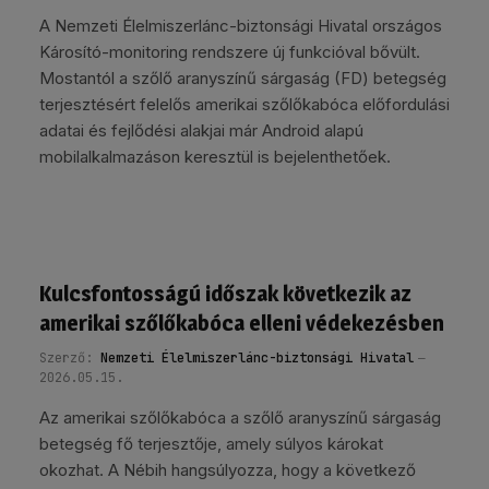
A Nemzeti Élelmiszerlánc-biztonsági Hivatal országos
Károsító-monitoring rendszere új funkcióval bővült.
Mostantól a szőlő aranyszínű sárgaság (FD) betegség
terjesztésért felelős amerikai szőlőkabóca előfordulási
adatai és fejlődési alakjai már Android alapú
mobilalkalmazáson keresztül is bejelenthetőek.
Kulcsfontosságú időszak következik az
amerikai szőlőkabóca elleni védekezésben
Szerző:
Nemzeti Élelmiszerlánc-biztonsági Hivatal
2026.05.15.
Az amerikai szőlőkabóca a szőlő aranyszínű sárgaság
betegség fő terjesztője, amely súlyos károkat
okozhat. A Nébih hangsúlyozza, hogy a következő