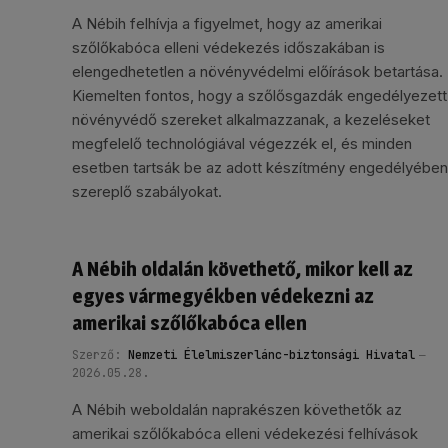
A Nébih felhívja a figyelmet, hogy az amerikai
szőlőkabóca elleni védekezés időszakában is
elengedhetetlen a növényvédelmi előírások betartása.
Kiemelten fontos, hogy a szőlősgazdák engedélyezett
növényvédő szereket alkalmazzanak, a kezeléseket
megfelelő technológiával végezzék el, és minden
esetben tartsák be az adott készítmény engedélyében
szereplő szabályokat.
A Nébih oldalán követhető, mikor kell az
egyes vármegyékben védekezni az
amerikai szőlőkabóca ellen
Szerző:
Nemzeti Élelmiszerlánc-biztonsági Hivatal
2026.05.28.
A Nébih weboldalán naprakészen követhetők az
amerikai szőlőkabóca elleni védekezési felhívások