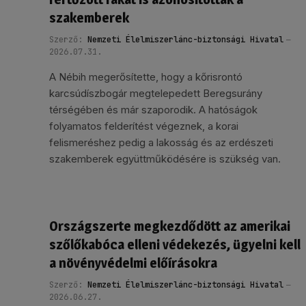
szakemberek
Szerző:
Nemzeti Élelmiszerlánc-biztonsági Hivatal
2026.07.31.
A Nébih megerősítette, hogy a kőrisrontó
karcsúdíszbogár megtelepedett Beregsurány
térségében és már szaporodik. A hatóságok
folyamatos felderítést végeznek, a korai
felismeréshez pedig a lakosság és az erdészeti
szakemberek együttműködésére is szükség van.
Országszerte megkezdődött az amerikai
szőlőkabóca elleni védekezés, ügyelni kell
a növényvédelmi előírásokra
Szerző:
Nemzeti Élelmiszerlánc-biztonsági Hivatal
2026.06.27.