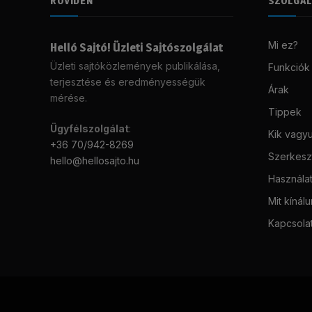
RÖVIDEN
SZOLGÁ
Mi ez?
Helló Sajtó! Üzleti Sajtószolgálat
Üzleti sajtóközlemények publikálása,
Funkciók
terjesztése és eredményességük
Árak
mérése.
Tippek
Ügyfélszolgálat
:
Kik vagy
+36 70/942-8269
Szerkeszt
hello@hellosajto.hu
Használat
Mit kínál
Kapcsola