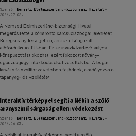
Szerző:
Nemzeti Élelmiszerlánc-biztonsági Hivatal
2026.07.02.
A Nemzeti Élelmiszerlánc-biztonsági Hivatal
megerősítette a kőrisrontó karcsúdíszbogár jelenlétét
Beregsurány térségében, ami az első igazolt
előfordulás az EU-ban. Ez az invazív kártevő súlyos
kőrispusztítást okozhat, ezért fokozott növény-
egészségügyi intézkedéseket vezettek be. A bogár
lárvái a fa szállítószöveteiben fejlődnek, akadályozva a
tápanyag- és vízellátást.
Interaktív térképpel segíti a Nébih a szőlő
aranyszínű sárgaság elleni védekezést
Szerző:
Nemzeti Élelmiszerlánc-biztonsági Hivatal
2026.06.03.
A Nébih új, interaktív térképpel segíti a szőlő