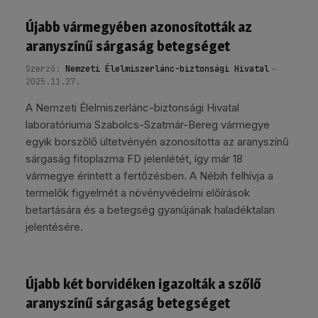
Újabb vármegyében azonosították az
aranyszínű sárgaság betegséget
Szerző:
Nemzeti Élelmiszerlánc-biztonsági Hivatal
2025.11.27.
A Nemzeti Élelmiszerlánc-biztonsági Hivatal
laboratóriuma Szabolcs-Szatmár-Bereg vármegye
egyik borszőlő ültetvényén azonosította az aranyszínű
sárgaság fitoplazma FD jelenlétét, így már 18
vármegye érintett a fertőzésben. A Nébih felhívja a
termelők figyelmét a növényvédelmi előírások
betartására és a betegség gyanújának haladéktalan
jelentésére.
Újabb két borvidéken igazolták a szőlő
aranyszínű sárgaság betegséget