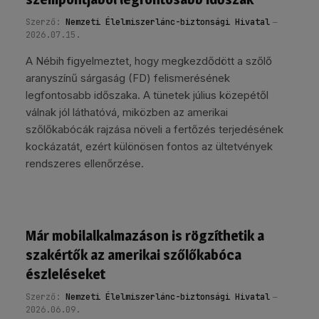
Szerző:
Nemzeti Élelmiszerlánc-biztonsági Hivatal
2026.07.15.
A Nébih figyelmeztet, hogy megkezdődött a szőlő
aranyszínű sárgaság (FD) felismerésének
legfontosabb időszaka. A tünetek július közepétől
válnak jól láthatóvá, miközben az amerikai
szőlőkabócák rajzása növeli a fertőzés terjedésének
kockázatát, ezért különösen fontos az ültetvények
rendszeres ellenőrzése.
Már mobilalkalmazáson is rögzíthetik a
szakértők az amerikai szőlőkabóca
észleléseket
Szerző:
Nemzeti Élelmiszerlánc-biztonsági Hivatal
2026.06.09.