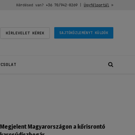
Kérdésed van?
+36 70/942-8269
|
Ügyfélportál
»
HÍRLEVELET KÉREK
SAJTÓKÖZLEMÉNYT KÜLDÖK
PCSOLAT
Megjelent Magyarországon a kőrisrontó
karcsúdíszbogár