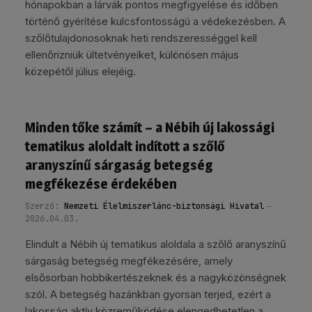
hónapokban a lárvák pontos megfigyelése és időben
történő gyérítése kulcsfontosságú a védekezésben. A
szőlőtulajdonosoknak heti rendszerességgel kell
ellenőrizniük ültetvényeiket, különösen május
közepétől július elejéig.
Minden tőke számít – a Nébih új lakossági
tematikus aloldalt indított a szőlő
aranyszínű sárgaság betegség
megfékezése érdekében
Szerző:
Nemzeti Élelmiszerlánc-biztonsági Hivatal
2026.04.03.
Elindult a Nébih új tematikus aloldala a szőlő aranyszínű
sárgaság betegség megfékezésére, amely
elsősorban hobbikertészeknek és a nagyközönségnek
szól. A betegség hazánkban gyorsan terjed, ezért a
lakosság aktív közreműködése elengedhetetlen a