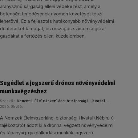
aranyszínű sárgaság elleni védekezést, amely a
betegség terjedésének nyomon követését teszi
lehetővé. Ez a fejlesztés hatékonyabb növényvédelmi
döntéseket támogat, és országos szinten segíti a
gazdákat a fertőzés elleni küzdelemben.
Segédlet a jogszerű drónos növényvédelmi
munkavégzéshez
Szerző:
Nemzeti Élelmiszerlánc-biztonsági Hivatal
2026.05.06.
A Nemzeti Élelmiszerlánc-biztonsági Hivatal (Nébih) új
tájékoztatót adott ki a drónnal végzett növényvédelmi
és tápanyag-gazdálkodási munkák jogszerű