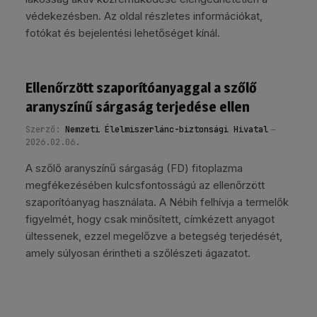
védekezésben. Az oldal részletes információkat,
fotókat és bejelentési lehetőséget kínál.
Ellenőrzött szaporítóanyaggal a szőlő
aranyszínű sárgaság terjedése ellen
Szerző:
Nemzeti Élelmiszerlánc-biztonsági Hivatal
2026.02.06.
A szőlő aranyszínű sárgaság (FD) fitoplazma
megfékezésében kulcsfontosságú az ellenőrzött
szaporítóanyag használata. A Nébih felhívja a termelők
figyelmét, hogy csak minősített, címkézett anyagot
ültessenek, ezzel megelőzve a betegség terjedését,
amely súlyosan érintheti a szőlészeti ágazatot.