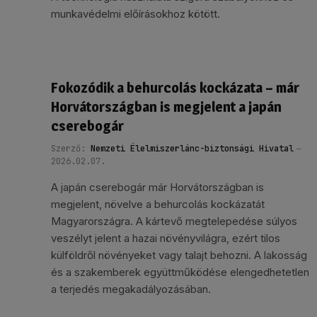
munkavédelmi előírásokhoz kötött.
Fokozódik a behurcolás kockázata – már
Horvátországban is megjelent a japán
cserebogár
Szerző:
Nemzeti Élelmiszerlánc-biztonsági Hivatal
2026.02.07.
A japán cserebogár már Horvátországban is
megjelent, növelve a behurcolás kockázatát
Magyarországra. A kártevő megtelepedése súlyos
veszélyt jelent a hazai növényvilágra, ezért tilos
külföldről növényeket vagy talajt behozni. A lakosság
és a szakemberek együttműködése elengedhetetlen
a terjedés megakadályozásában.