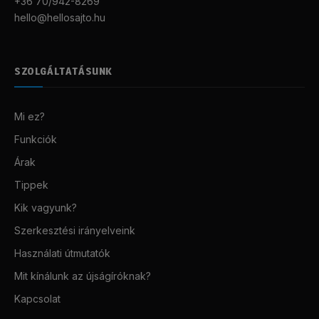
+36 70/942-8269
hello@hellosajto.hu
SZOLGÁLTATÁSUNK
Mi ez?
Funkciók
Árak
Tippek
Kik vagyunk?
Szerkesztési irányelveink
Használati útmutatók
Mit kínálunk az újságíróknak?
Kapcsolat