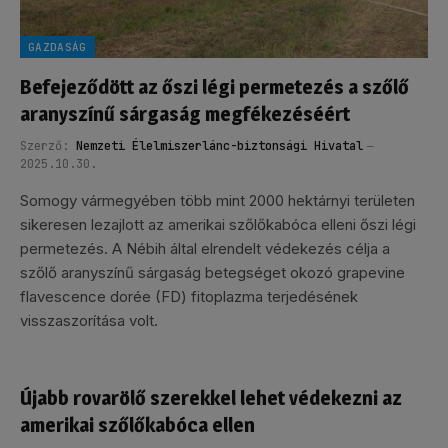
GAZDASÁG
Befejeződött az őszi légi permetezés a szőlő
aranyszínű sárgaság megfékezéséért
Szerző:
Nemzeti Élelmiszerlánc-biztonsági Hivatal
2025.10.30.
Somogy vármegyében több mint 2000 hektárnyi területen
sikeresen lezajlott az amerikai szőlőkabóca elleni őszi légi
permetezés. A Nébih által elrendelt védekezés célja a
szőlő aranyszínű sárgaság betegséget okozó grapevine
flavescence dorée (FD) fitoplazma terjedésének
visszaszorítása volt.
Újabb rovarölő szerekkel lehet védekezni az
amerikai szőlőkabóca ellen