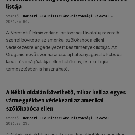
listája
Szerző:
Nemzeti Élelmiszerlánc-biztonsági Hivatal
2026.06.04.
A Nemzeti Élelmiszerlánc-biztonsági Hivatal új rovarölő
szerrel bővítette az amerikai szőlőkabóca elleni
védekezésre engedélyezett készítmények listáját. Az
Oroganic nevű szer narancsolaj hatóanyagával a kabóca
lárva- és imágóalakjai ellen hatékony, és ökológiai
termesztésben is használható.
A Nébih oldalán követhető, mikor kell az egyes
vármegyékben védekezni az amerikai
szőlőkabóca ellen
Szerző:
Nemzeti Élelmiszerlánc-biztonsági Hivatal
2026.05.28.
A Nébih weboldalán naprakészen követhetők az amerikai