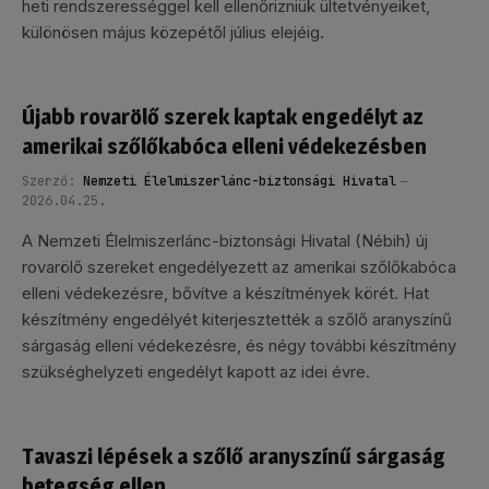
heti rendszerességgel kell ellenőrizniük ültetvényeiket,
különösen május közepétől július elejéig.
Újabb rovarölő szerek kaptak engedélyt az
amerikai szőlőkabóca elleni védekezésben
Szerző:
Nemzeti Élelmiszerlánc-biztonsági Hivatal
2026.04.25.
A Nemzeti Élelmiszerlánc-biztonsági Hivatal (Nébih) új
rovarölő szereket engedélyezett az amerikai szőlőkabóca
elleni védekezésre, bővítve a készítmények körét. Hat
készítmény engedélyét kiterjesztették a szőlő aranyszínű
sárgaság elleni védekezésre, és négy további készítmény
szükséghelyzeti engedélyt kapott az idei évre.
Tavaszi lépések a szőlő aranyszínű sárgaság
betegség ellen