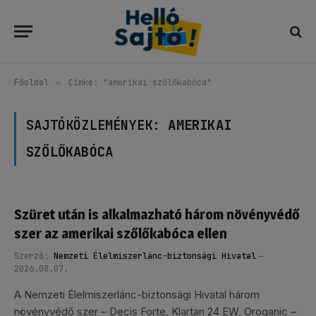
Főoldal
»
Címke: "amerikai szőlőkabóca"
SAJTÓKÖZLEMÉNYEK:
AMERIKAI
SZŐLŐKABÓCA
Szüret után is alkalmazható három növényvédő
szer az amerikai szőlőkabóca ellen
Szerző:
Nemzeti Élelmiszerlánc-biztonsági Hivatal
2026.08.07.
A Nemzeti Élelmiszerlánc-biztonsági Hivatal három
növényvédő szer – Decis Forte, Klartan 24 EW, Oroganic –