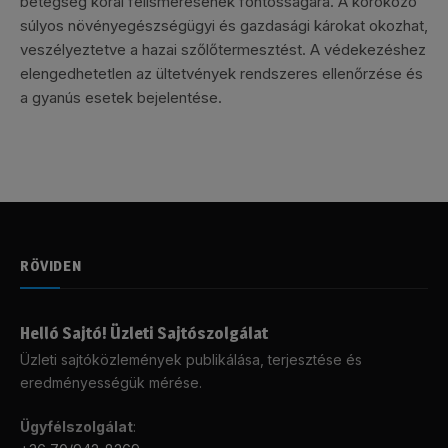
betegség korai felismerésének fontosságára. A kórokozó
súlyos növényegészségügyi és gazdasági károkat okozhat,
veszélyeztetve a hazai szőlőtermesztést. A védekezéshez
elengedhetetlen az ültetvények rendszeres ellenőrzése és
a gyanús esetek bejelentése.
RÖVIDEN
Helló Sajtó! Üzleti Sajtószolgálat
Üzleti sajtóközlemények publikálása, terjesztése és
eredményességük mérése.
Ügyfélszolgálat
: