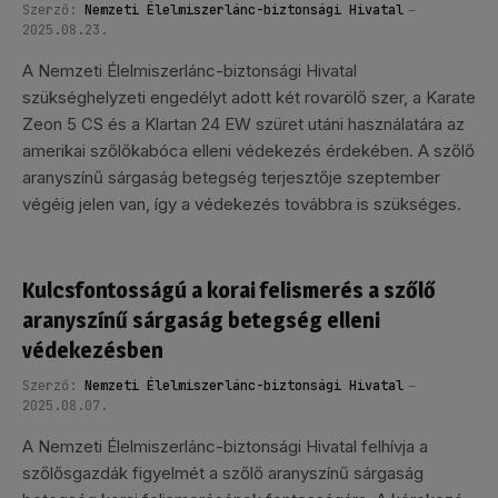
Szerző:
Nemzeti Élelmiszerlánc-biztonsági Hivatal
2025.08.23.
A Nemzeti Élelmiszerlánc-biztonsági Hivatal
szükséghelyzeti engedélyt adott két rovarölő szer, a Karate
Zeon 5 CS és a Klartan 24 EW szüret utáni használatára az
amerikai szőlőkabóca elleni védekezés érdekében. A szőlő
aranyszínű sárgaság betegség terjesztője szeptember
végéig jelen van, így a védekezés továbbra is szükséges.
Kulcsfontosságú a korai felismerés a szőlő
aranyszínű sárgaság betegség elleni
védekezésben
Szerző:
Nemzeti Élelmiszerlánc-biztonsági Hivatal
2025.08.07.
A Nemzeti Élelmiszerlánc-biztonsági Hivatal felhívja a
szőlősgazdák figyelmét a szőlő aranyszínű sárgaság