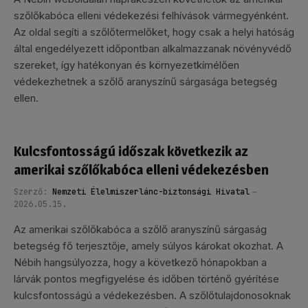
szőlőkabóca elleni védekezési felhívások vármegyénként.
Az oldal segíti a szőlőtermelőket, hogy csak a helyi hatóság
által engedélyezett időpontban alkalmazzanak növényvédő
szereket, így hatékonyan és környezetkímélően
védekezhetnek a szőlő aranyszínű sárgasága betegség
ellen.
Kulcsfontosságú időszak következik az
amerikai szőlőkabóca elleni védekezésben
Szerző:
Nemzeti Élelmiszerlánc-biztonsági Hivatal
2026.05.15.
Az amerikai szőlőkabóca a szőlő aranyszínű sárgaság
betegség fő terjesztője, amely súlyos károkat okozhat. A
Nébih hangsúlyozza, hogy a következő hónapokban a
lárvák pontos megfigyelése és időben történő gyérítése
kulcsfontosságú a védekezésben. A szőlőtulajdonosoknak