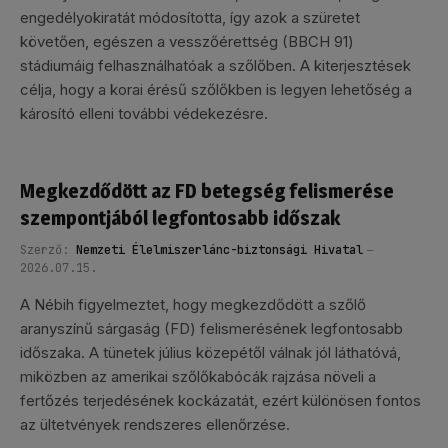
engedélyokiratát módosította, így azok a szüretet
követően, egészen a vesszőérettség (BBCH 91)
stádiumáig felhasználhatóak a szőlőben. A kiterjesztések
célja, hogy a korai érésű szőlőkben is legyen lehetőség a
károsító elleni további védekezésre.
Megkezdődött az FD betegség felismerése
szempontjából legfontosabb időszak
Szerző:
Nemzeti Élelmiszerlánc-biztonsági Hivatal
2026.07.15.
A Nébih figyelmeztet, hogy megkezdődött a szőlő
aranyszínű sárgaság (FD) felismerésének legfontosabb
időszaka. A tünetek július közepétől válnak jól láthatóvá,
miközben az amerikai szőlőkabócák rajzása növeli a
fertőzés terjedésének kockázatát, ezért különösen fontos
az ültetvények rendszeres ellenőrzése.