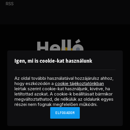
RSS
Igen, mi is cookie-kat használunk
Az oldal további használatával hozzájárulsz ahhoz,
hogy eszközödön a
cookie tájékoztatónkban
leírtak szerint cookie-kat használjunk, kivéve, ha
letiltottad azokat. A cookie-k beállításait bármikor
megváltoztathatod, de nélkülük az oldalunk egyes
Facebook
LinkedIn
X
RSS
részei nem fognak megfelelően működni.
(Twitter)
ELFOGADOM
Copyright © 2026 Helló Sajtó! Üzleti Sajtószolgálat