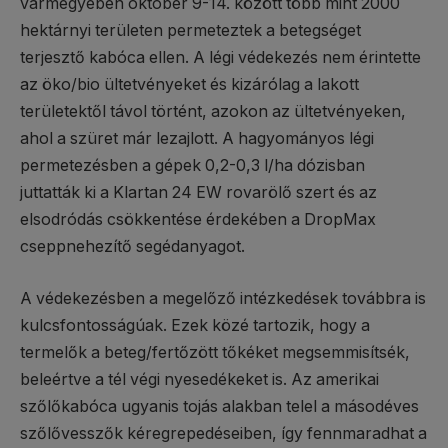
vármegyében október 9-14. között több mint 2000
hektárnyi területen permeteztek a betegséget
terjesztő kabóca ellen. A légi védekezés nem érintette
az öko/bio ültetvényeket és kizárólag a lakott
területektől távol történt, azokon az ültetvényeken,
ahol a szüret már lezajlott. A hagyományos légi
permetezésben a gépek 0,2-0,3 l/ha dózisban
juttatták ki a Klartan 24 EW rovarölő szert és az
elsodródás csökkentése érdekében a DropMax
cseppnehezítő segédanyagot.
A védekezésben a megelőző intézkedések továbbra is
kulcsfontosságúak. Ezek közé tartozik, hogy a
termelők a beteg/fertőzött tőkéket megsemmisítsék,
beleértve a tél végi nyesedékeket is. Az amerikai
szőlőkabóca ugyanis tojás alakban telel a másodéves
szőlővesszők kéregrepedéseiben, így fennmaradhat a