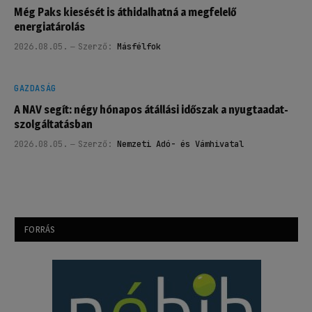
Még Paks kiesését is áthidalhatná a megfelelő
energiatárolás
2026.08.05.
Szerző:
Másfélfok
GAZDASÁG
A NAV segít: négy hónapos átállási időszak a nyugtaadat-
szolgáltatásban
2026.08.05.
Szerző:
Nemzeti Adó- és Vámhivatal
FORRÁS