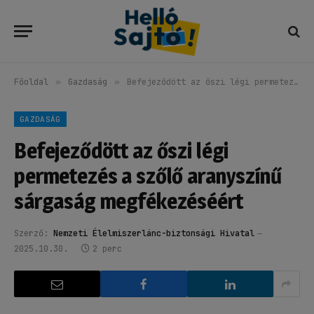
Főoldal
»
Gazdaság
»
Befejeződött az őszi légi permetezés a szőlő aranyszínű sárgaság megfékezéséért
GAZDASÁG
Befejeződött az őszi légi
permetezés a szőlő aranyszínű
sárgaság megfékezéséért
Szerző:
Nemzeti Élelmiszerlánc-biztonsági Hivatal
2025.10.30.
2 perc