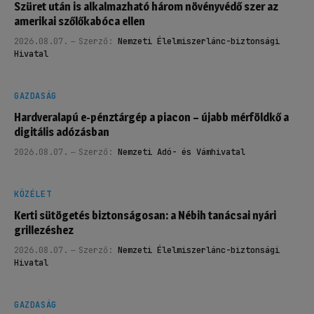
Szüret után is alkalmazható három növényvédő szer az
amerikai szőlőkabóca ellen
2026.08.07.
Szerző:
Nemzeti Élelmiszerlánc-biztonsági
Hivatal
GAZDASÁG
Hardveralapú e-pénztárgép a piacon – újabb mérföldkő a
digitális adózásban
2026.08.07.
Szerző:
Nemzeti Adó- és Vámhivatal
KÖZÉLET
Kerti sütögetés biztonságosan: a Nébih tanácsai nyári
grillezéshez
2026.08.07.
Szerző:
Nemzeti Élelmiszerlánc-biztonsági
Hivatal
GAZDASÁG