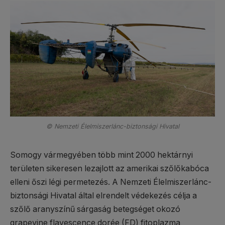
© Nemzeti Élelmiszerlánc-biztonsági Hivatal
Somogy vármegyében több mint 2000 hektárnyi
területen sikeresen lezajlott az amerikai szőlőkabóca
elleni őszi légi permetezés. A Nemzeti Élelmiszerlánc-
biztonsági Hivatal által elrendelt védekezés célja a
szőlő aranyszínű sárgaság betegséget okozó
grapevine flavescence dorée (FD) fitoplazma