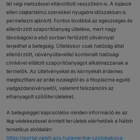
tél végi metszéssel eltávolított vesszőkön is. A tojások
ellen olajtartalmú szerekkel nyugalmi időszakban is
permetezni ajánlott. Fontos továbbá az egészséges és
ellenőrzött szaporítóanyag ültetése, mert nagy
távolságokra első sorban fertőzött oltvánnyal
terjedhet a betegség. Ültetéskor csak hatóság által
ellenőrzött, növényútlevéllel kombinált hatósági
címkével ellátott szaporítóanyagot alkalmazzanak a
termelők. Az ültetvényeket és környékét érdemes
megtisztítani az erdei iszalagtól és a fitoplazma egyéb
vadgazdanövényeitől, valamint felszámolni az
elhanyagolt szőlőterületeket.
A betegséggel kapcsolatos minden információ és az
légi védekezéssel érintett területek elérhetőek a Nébih
tematikus aloldalán:
https://portal.nebih.gov.hu/amerikai-szolokaboca