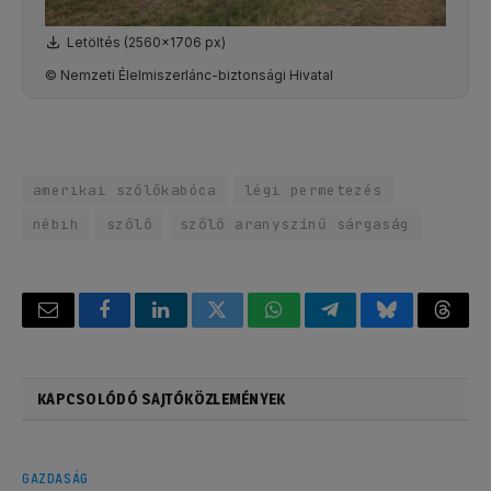
Letöltés (2560x1706 px)
© Nemzeti Élelmiszerlánc-biztonsági Hivatal
amerikai szőlőkabóca
légi permetezés
nébih
szőlő
szőlő aranyszínű sárgaság
Email
Facebook
LinkedIn
Twitter
WhatsApp
Telegram
Bluesky
Threa
KAPCSOLÓDÓ SAJTÓKÖZLEMÉNYEK
GAZDASÁG