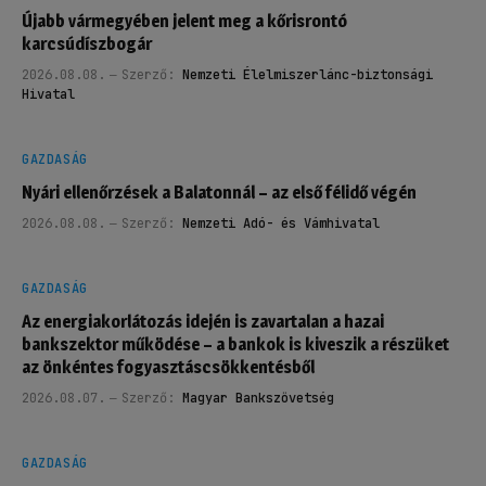
Újabb vármegyében jelent meg a kőrisrontó
karcsúdíszbogár
2026.08.08.
Szerző:
Nemzeti Élelmiszerlánc-biztonsági
Hivatal
GAZDASÁG
Nyári ellenőrzések a Balatonnál – az első félidő végén
2026.08.08.
Szerző:
Nemzeti Adó- és Vámhivatal
GAZDASÁG
Az energiakorlátozás idején is zavartalan a hazai
bankszektor működése – a bankok is kiveszik a részüket
az önkéntes fogyasztáscsökkentésből
2026.08.07.
Szerző:
Magyar Bankszövetség
GAZDASÁG