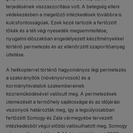
terjedésének visszaszorítása volt. A betegség elleni
védekezésben a megelőző intézkedések továbbra is
kulcsfontosságúak. Ezek közé tartozik a fertőzött
tőkék és a téli végi nyesedék megsemmisítése,
nyugalmi időszakban engedélyezett készítményekkel
történő permetezés és az ellenőrzött szaporítóanyag
ültetése.
A helikopterrel történő hagyományos légi permetezés
a szakirányítók (növényorvosok) és a
kormányhivatalok szakembereinek
közreműködésével valósult meg. A permetezések
ütemezését a termőhely sajátosságai és az időjárási
viszonyok határozták meg, így a legsúlyosabban
fertőzött Somogy és Zala vármegyébe tervezett
intézkedésből végül előbbi valósulhatott meg. Somogy