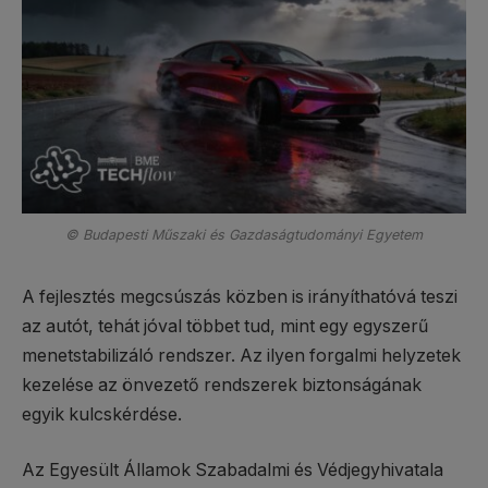
© Budapesti Műszaki és Gazdaságtudományi Egyetem
A fejlesztés megcsúszás közben is irányíthatóvá teszi
az autót, tehát jóval többet tud, mint egy egyszerű
menetstabilizáló rendszer. Az ilyen forgalmi helyzetek
kezelése az önvezető rendszerek biztonságának
egyik kulcskérdése.
Az Egyesült Államok Szabadalmi és Védjegyhivatala