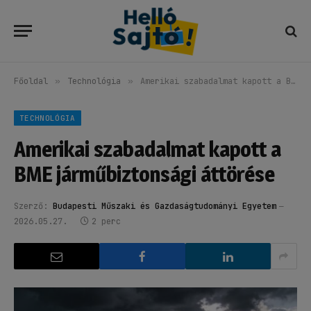
Főoldal
»
Technológia
»
Amerikai szabadalmat kapott a BME járműbiztonsági áttörése
TECHNOLÓGIA
Amerikai szabadalmat kapott a
BME járműbiztonsági áttörése
Szerző:
Budapesti Műszaki és Gazdaságtudományi Egyetem
2026.05.27.
2 perc