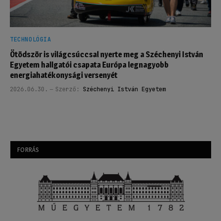
TECHNOLÓGIA
Ötödször is világcsúccsal nyerte meg a Széchenyi István
Egyetem hallgatói csapata Európa legnagyobb
energiahatékonysági versenyét
2026.06.30.
Szerző:
Széchenyi István Egyetem
FORRÁS