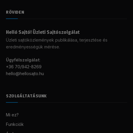
RÖVIDEN
Helló Sajtó! Üzleti Sajtószolgálat
Üzleti sajtóközlemények publikálása, terjesztése és
eredményességük mérése.
Ügyfélszolgálat
:
+36 70/942-8269
hello@hellosajto.hu
SZOLGÁLTATÁSUNK
Mi ez?
Funkciók