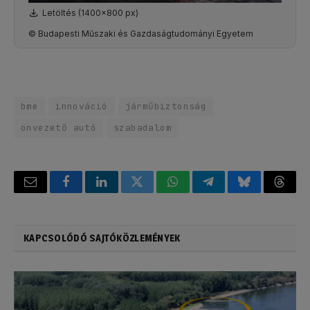
Letöltés (1400x800 px)
© Budapesti Műszaki és Gazdaságtudományi Egyetem
bme
innováció
járműbiztonság
önvezető autó
szabadalom
Email
Facebook
LinkedIn
Twitter
WhatsApp
Telegram
Bluesky
Threa
KAPCSOLÓDÓ SAJTÓKÖZLEMÉNYEK