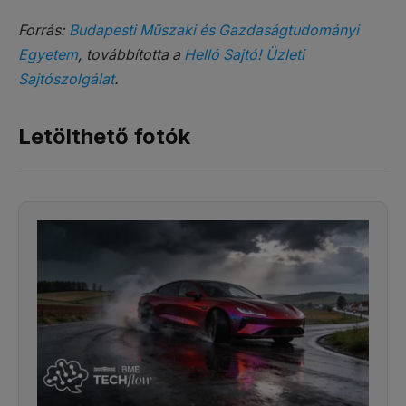
Forrás:
Budapesti Műszaki és Gazdaságtudományi
Egyetem
, továbbította a
Helló Sajtó! Üzleti
Sajtószolgálat
.
Letölthető fotók