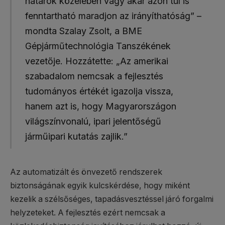
határok közelében vagy akár azon túl is
fenntartható maradjon az irányíthatóság” –
mondta Szalay Zsolt, a BME
Gépjárműtechnológia Tanszékének
vezetője. Hozzátette: „Az amerikai
szabadalom nemcsak a fejlesztés
tudományos értékét igazolja vissza,
hanem azt is, hogy Magyarországon
világszínvonalú, ipari jelentőségű
járműipari kutatás zajlik.”
Az automatizált és önvezető rendszerek
biztonságának egyik kulcskérdése, hogy miként
kezelik a szélsőséges, tapadásvesztéssel járó forgalmi
helyzeteket. A fejlesztés ezért nemcsak a