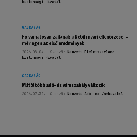
biztonsági Hivatal
GAZDASÁG
Folyamatosan zajlanak a Nébih nyári ellenőrzései –
mérlegen az első eredmények
2026.08.04.
Szerző:
Nemzeti Élelmiszerlánc-
biztonsági Hivatal
GAZDASÁG
Mától több adó- és vámszabály változik
2026.07.31.
Szerző:
Nemzeti Adó- és Vámhivatal