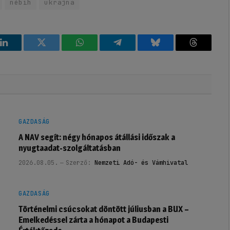
nébih
ukrajna
k
LinkedIn
Twitter
WhatsApp
Telegram
Bluesky
Threads
GAZDASÁG
A NAV segít: négy hónapos átállási időszak a
nyugtaadat-szolgáltatásban
2026.08.05.
Szerző:
Nemzeti Adó- és Vámhivatal
GAZDASÁG
Történelmi csúcsokat döntött júliusban a BUX –
Emelkedéssel zárta a hónapot a Budapesti