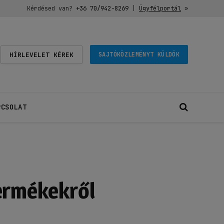
Kérdésed van?
+36 70/942-8269
|
Ügyfélportál
»
HÍRLEVELET KÉREK
SAJTÓKÖZLEMÉNYT KÜLDÖK
PCSOLAT
termékekről