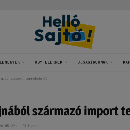
LEMÉNYEK
ÜGYFELEKNEK
ÚJSÁGÍRÓKNAK
KA
rmazó import termékekről
jnából származó import 
26.05.22.
1 perc