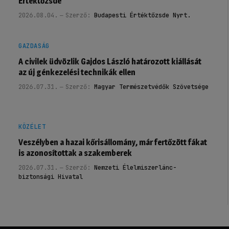
Értéktőzsde
2026.08.04.
Szerző:
Budapesti Értéktőzsde Nyrt.
GAZDASÁG
A civilek üdvözlik Gajdos László határozott kiállását
az új génkezelési technikák ellen
2026.07.31.
Szerző:
Magyar Természetvédők Szövetsége
KÖZÉLET
Veszélyben a hazai kőrisállomány, már fertőzött fákat
is azonosítottak a szakemberek
2026.07.31.
Szerző:
Nemzeti Élelmiszerlánc-
biztonsági Hivatal