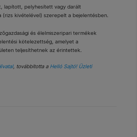
 lapított, pelyhesített vagy darált
rizs kivételével) szerepelt a bejelentésben.
ezőgazdasági és élelmiszeripari termékek
elentési kötelezettség, amelyet a
ületen teljesíthetnek az érintettek.
ivatal
, továbbította a
Helló Sajtó! Üzleti