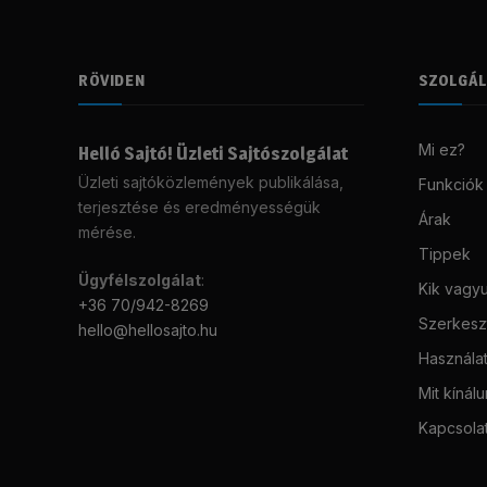
RÖVIDEN
SZOLGÁ
Mi ez?
Helló Sajtó! Üzleti Sajtószolgálat
Üzleti sajtóközlemények publikálása,
Funkciók
terjesztése és eredményességük
Árak
mérése.
Tippek
Ügyfélszolgálat
:
Kik vagy
+36 70/942-8269
Szerkeszt
hello@hellosajto.hu
Használat
Mit kínál
Kapcsola