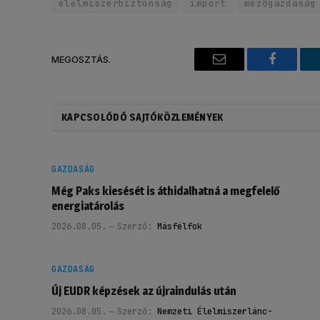
élelmiszerbiztonság
import
mezőgazdaság
MEGOSZTÁS.
Email
Faceboo
KAPCSOLÓDÓ SAJTÓKÖZLEMÉNYEK
GAZDASÁG
Még Paks kiesését is áthidalhatná a megfelelő
energiatárolás
2026.08.05.
Szerző:
Másfélfok
GAZDASÁG
Új EUDR képzések az újraindulás után
2026.08.05.
Szerző:
Nemzeti Élelmiszerlánc-