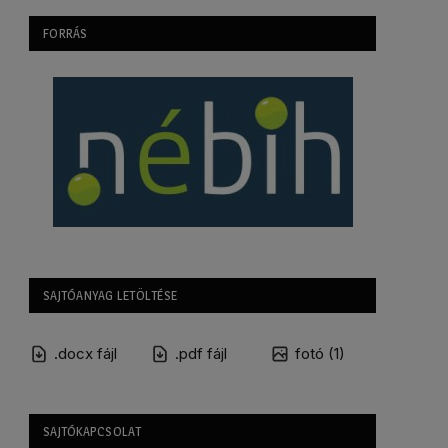
FORRÁS
SAJTÓANYAG LETÖLTÉSE
.docx fájl
.pdf fájl
fotó (1)
SAJTÓKAPCSOLAT