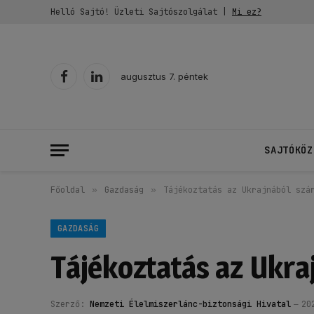
Helló Sajtó! Üzleti Sajtószolgálat |
Mi ez?
augusztus 7. péntek
Facebook
LinkedIn
SAJTÓKÖZ
Főoldal
»
Gazdaság
»
Tájékoztatás az Ukrajnából szá
GAZDASÁG
Tájékoztatás az Ukra
Szerző:
Nemzeti Élelmiszerlánc-biztonsági Hivatal
20