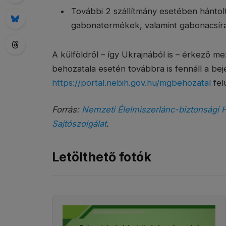
További 2 szállítmány esetében hántolt,
gabonatermékek, valamint gabonacsíra (
A külföldről – így Ukrajnából is – érkező m
behozatala esetén továbbra is fennáll a bej
https://portal.nebih.gov.hu/mgbehozatal
fel
Forrás:
Nemzeti Élelmiszerlánc-biztonsági H
Sajtószolgálat
.
Letölthető fotók