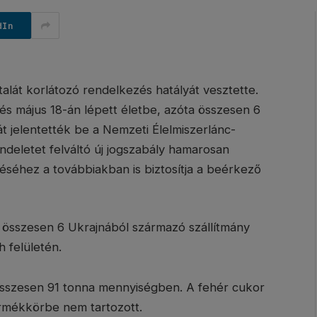
dIn
át korlátozó rendelkezés hatályát vesztette.
és május 18-án lépett életbe, azóta összesen 6
t jelentették be a Nemzeti Élelmiszerlánc-
ndeletet felváltó új jogszabály hamarosan
éséhez a továbbiakban is biztosítja a beérkező
n összesen 6 Ukrajnából származó szállítmány
h felületén.
 összesen 91 tonna mennyiségben. A fehér cukor
termékkörbe nem tartozott.