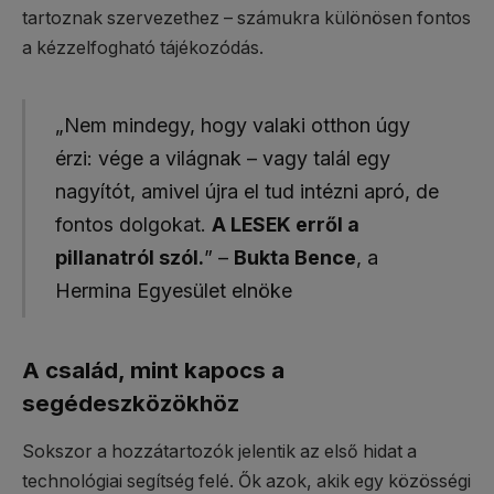
tartoznak szervezethez – számukra különösen fontos
a kézzelfogható tájékozódás.
„Nem mindegy, hogy valaki otthon úgy
érzi: vége a világnak – vagy talál egy
nagyítót, amivel újra el tud intézni apró, de
fontos dolgokat.
A LESEK erről a
pillanatról szól.
” –
Bukta Bence
, a
Hermina Egyesület elnöke
A család, mint kapocs a
segédeszközökhöz
Sokszor a hozzátartozók jelentik az első hidat a
technológiai segítség felé. Ők azok, akik egy közösségi