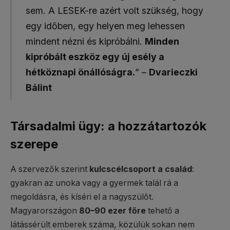
sem. A LESEK-re azért volt szükség, hogy
egy időben, egy helyen meg lehessen
mindent nézni és kipróbálni.
Minden
kipróbált eszköz egy új esély a
hétköznapi önállóságra.
” –
Dvarieczki
Bálint
Társadalmi ügy: a hozzátartozók
szerepe
A szervezők szerint
kulcscélcsoport a család
:
gyakran az unoka vagy a gyermek talál rá a
megoldásra, és kíséri el a nagyszülőt.
Magyarországon
80–90 ezer főre
tehető a
látássérült emberek száma, közülük sokan nem