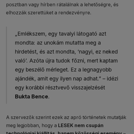
posztban vagy hírben rátalálnak a lehetőségre, és
elhozzák szerettüket a rendezvényre.
„Emlékszem, egy tavalyi látogató azt
mondta: az unokám mutatta meg a
hirdetést, és azt mondta, ‘nagyi, ez neked
való’. Azóta újra tudok főzni, mert kaptam
egy beszélő mérleget. Ez a legnagyobb
ajándék, amit egy ilyen nap adhat.” – idézi
egy korábbi résztvevő visszajelzését
Bukta Bence
.
A szervezők szerint ezek az apró történetek mutatják
meg legjobban, hogy a
LESEK nem csupán
technológiai kiállítás, hanem közösségi esemény
–