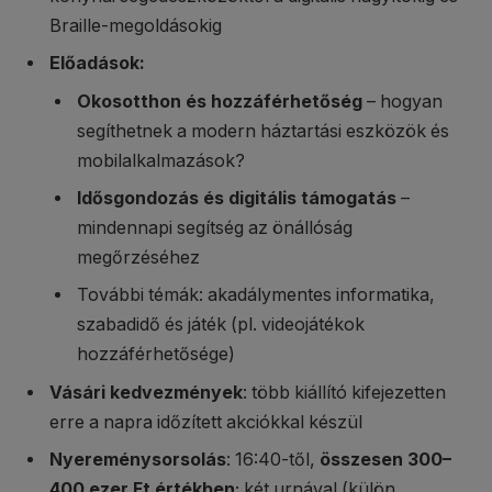
Braille-megoldásokig
Előadások:
Okosotthon és hozzáférhetőség
– hogyan
segíthetnek a modern háztartási eszközök és
mobilalkalmazások?
Idősgondozás és digitális támogatás
–
mindennapi segítség az önállóság
megőrzéséhez
További témák: akadálymentes informatika,
szabadidő és játék (pl. videojátékok
hozzáférhetősége)
Vásári kedvezmények
: több kiállító kifejezetten
erre a napra időzített akciókkal készül
Nyereménysorsolás
: 16:40-től,
összesen 300–
400 ezer Ft értékben
; két urnával (külön