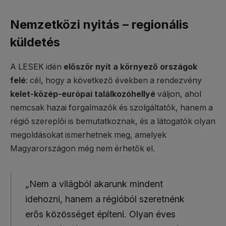
Nemzetközi nyitás – regionális
küldetés
A LESEK idén
először nyit a környező országok
felé
: cél, hogy a következő években a rendezvény
kelet-közép-európai találkozóhellyé
váljon, ahol
nemcsak hazai forgalmazók és szolgáltatók, hanem a
régió szereplői is bemutatkoznak, és a látogatók olyan
megoldásokat ismerhetnek meg, amelyek
Magyarországon még nem érhetők el.
„Nem a világból akarunk mindent
idehozni, hanem a régióból szeretnénk
erős közösséget építeni. Olyan éves