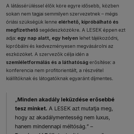
A látássérüléssel élők köre egyre idősebb, közben
sokan nem tagjai semmilyen szervezetnek – mégis
óriási szükségük lenne
elérhető, kipróbálható és
megfizethető
segédeszközökre. A LESEK éppen ezt
adja:
egy nap alatt, egy helyen
lehet tájékozódni,
kipróbálni és kedvezményesen megvásárolni az
eszközöket. A szervezők célja idén a
szemléletformálás és a láthatóság
erősítése: a
konferencia nem profitorientált, a részvétel
kiállítóknak és látogatóknak egyaránt díjmentes.
„
Minden akadály leküzdése erősebbé
tesz minket.
A LESEK azt mutatja meg,
hogy az akadálymentesség nem luxus,
hanem mindennapi méltóság.” –