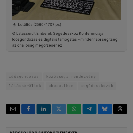
Letöltés (2560x1707 px)
© Látássérült Emberek Segédeszköz Konferenciája
Idősgondozás és digitális támogatás – mindennapi segítség
az önállóság megőrzéséhez
idősgondozás
közösségi rendezvény
látássérültek
okosotthon
segédeszközök
Email
Facebook
LinkedIn
Twitter
WhatsApp
Telegram
Bluesky
Threa
KAPCSOLÓDÓ SAJTÓKÖZLEMÉNYEK