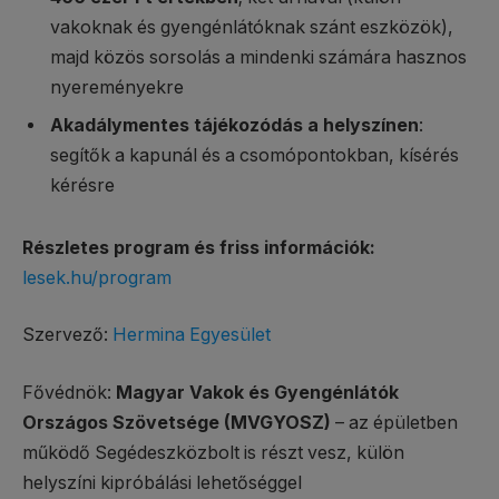
vakoknak és gyengénlátóknak szánt eszközök),
majd közös sorsolás a mindenki számára hasznos
nyereményekre
Akadálymentes tájékozódás a helyszínen
:
segítők a kapunál és a csomópontokban, kísérés
kérésre
Részletes program és friss információk:
lesek.hu/program
Szervező:
Hermina Egyesület
Fővédnök:
Magyar Vakok és Gyengénlátók
Országos Szövetsége (MVGYOSZ)
– az épületben
működő Segédeszközbolt is részt vesz, külön
helyszíni kipróbálási lehetőséggel