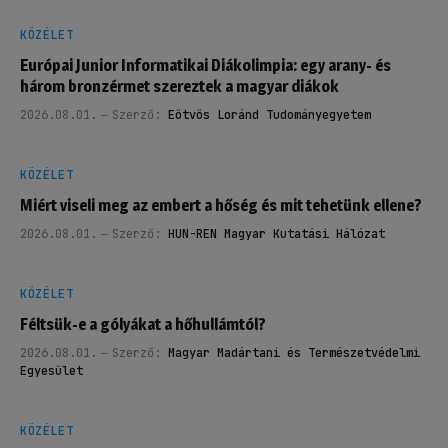
KÖZÉLET
Európai Junior Informatikai Diákolimpia: egy arany- és
három bronzérmet szereztek a magyar diákok
2026.08.01.
Szerző:
Eötvös Loránd Tudományegyetem
KÖZÉLET
Miért viseli meg az embert a hőség és mit tehetünk ellene?
2026.08.01.
Szerző:
HUN-REN Magyar Kutatási Hálózat
KÖZÉLET
Féltsük-e a gólyákat a hőhullámtól?
2026.08.01.
Szerző:
Magyar Madártani és Természetvédelmi
Egyesület
KÖZÉLET