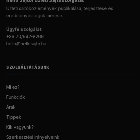
Helló Sajtó! Üzleti Sajtószolgálat
Üzleti sajtóközlemények publikálása, terjesztése és
eredményességük mérése.
Ügyfélszolgálat
:
+36 70/942-8269
hello@hellosajto.hu
SZOLGÁLTATÁSUNK
Mi ez?
Funkciók
Árak
Tippek
Kik vagyunk?
Szerkesztési irányelveink