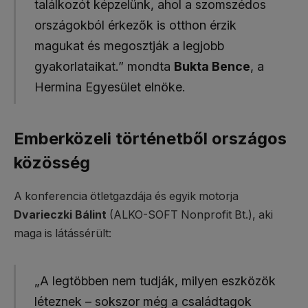
találkozót képzelünk, ahol a szomszédos
országokból érkezők is otthon érzik
magukat és megosztják a legjobb
gyakorlataikat.” mondta
Bukta Bence
, a
Hermina Egyesület elnöke.
Emberközeli történetből országos
közösség
A konferencia ötletgazdája és egyik motorja
Dvarieczki Bálint
(ALKO-SOFT Nonprofit Bt.), aki
maga is látássérült:
„A legtöbben nem tudják, milyen eszközök
léteznek – sokszor még a családtagok