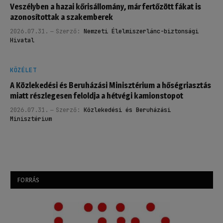
Veszélyben a hazai kőrisállomány, már fertőzött fákat is
azonosítottak a szakemberek
2026.07.31.
Szerző:
Nemzeti Élelmiszerlánc-biztonsági
Hivatal
KÖZÉLET
A Közlekedési és Beruházási Minisztérium a hőségriasztás
miatt részlegesen feloldja a hétvégi kamionstopot
2026.07.31.
Szerző:
Közlekedési és Beruházási
Minisztérium
FORRÁS