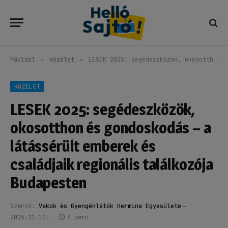
Főoldal
»
Közélet
»
LESEK 2025: segédeszközök, okosotthon és gondoskodás – a látássérült emberek és családjaik regionális találkozója Budapesten
KÖZÉLET
LESEK 2025: segédeszközök,
okosotthon és gondoskodás – a
látássérült emberek és
családjaik regionális találkozója
Budapesten
Szerző:
Vakok és Gyengénlátók Hermina Egyesülete
2025.11.10.
4 perc