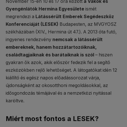
November 15-én 10 és 17 óra között
a Vakok és
Gyengénlátók Hermina Egyesülete
ismét
megrendezi a
Látássérült Emberek Segédeszköz
Konferenciáját (LESEK)
Budapesten, az MVGYOSZ
székházában (XIV., Hermina út 47.). A 2013 óta futó,
ingyenes rendezvény
nemcsak a látássérült
embereknek, hanem hozzátartozóiknak,
családtagjaiknak és barátaiknak is szól
– hiszen
gyakran ők azok, akik először fedezik fel a segítő
eszközökben rejlő lehetőséget. A látogatókat idén 12
kiállító és egész napos előadássorozat várja,
újdonságként az okosotthoni megoldásokkal, az
idősgondozás témájával és a nemzetközi nyitással
karöltve.
Miért most fontos a LESEK?