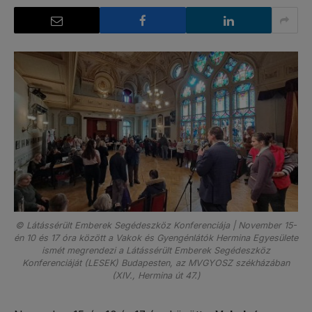
© Látássérült Emberek Segédeszköz Konferenciája | November 15-
én 10 és 17 óra között a Vakok és Gyengénlátók Hermina Egyesülete
ismét megrendezi a Látássérült Emberek Segédeszköz
Konferenciáját (LESEK) Budapesten, az MVGYOSZ székházában
(XIV., Hermina út 47.)