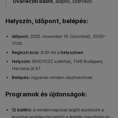
Dvarieczki Bálint
, alapító, szervező
Helyszín, időpont, belépés:
Időpont:
2025. november 15. (szombat), 10:00–
17:00
Regisztráció:
9:30-tól a
helyszínen
Helyszín:
MVGYOSZ székház, 1146 Budapest,
Hermina út 47.
Belépés:
ingyenes minden résztvevőnek
Programok és újdonságok:
12 kiállító
: a mindennapokat segítő eszközök a
konyhai segédeszközöktől a digitális nagyítókig és