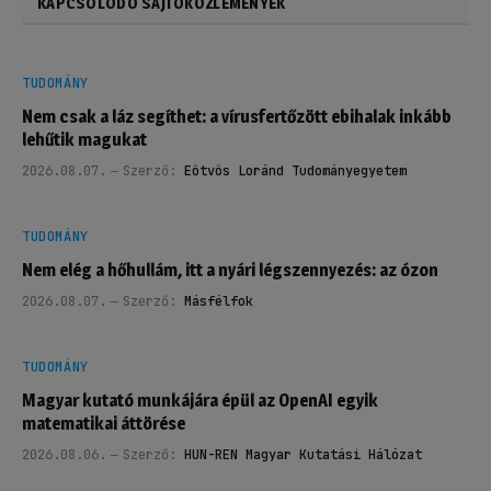
KAPCSOLÓDÓ SAJTÓKÖZLEMÉNYEK
TUDOMÁNY
Nem csak a láz segíthet: a vírusfertőzött ebihalak inkább
lehűtik magukat
2026.08.07.
Szerző:
Eötvös Loránd Tudományegyetem
TUDOMÁNY
Nem elég a hőhullám, itt a nyári légszennyezés: az ózon
2026.08.07.
Szerző:
Másfélfok
TUDOMÁNY
Magyar kutató munkájára épül az OpenAI egyik
matematikai áttörése
2026.08.06.
Szerző:
HUN-REN Magyar Kutatási Hálózat