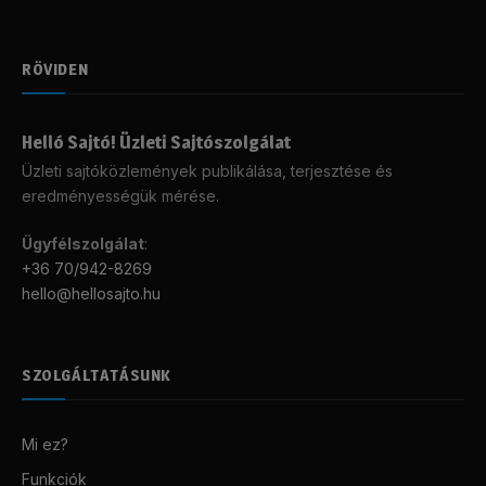
RÖVIDEN
Helló Sajtó! Üzleti Sajtószolgálat
Üzleti sajtóközlemények publikálása, terjesztése és
eredményességük mérése.
Ügyfélszolgálat
:
+36 70/942-8269
hello@hellosajto.hu
SZOLGÁLTATÁSUNK
Mi ez?
Funkciók