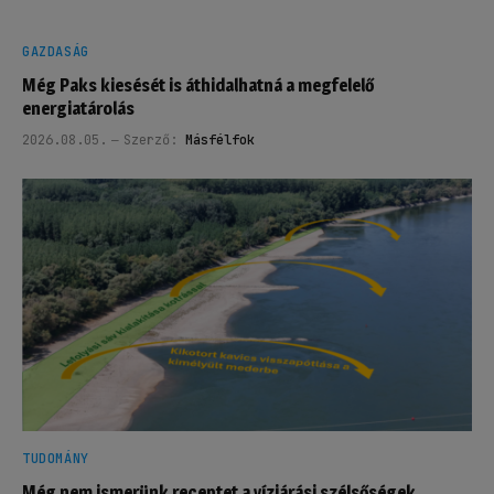
GAZDASÁG
Még Paks kiesését is áthidalhatná a megfelelő
energiatárolás
2026.08.05.
Szerző:
Másfélfok
TUDOMÁNY
Még nem ismerünk receptet a vízjárási szélsőségek