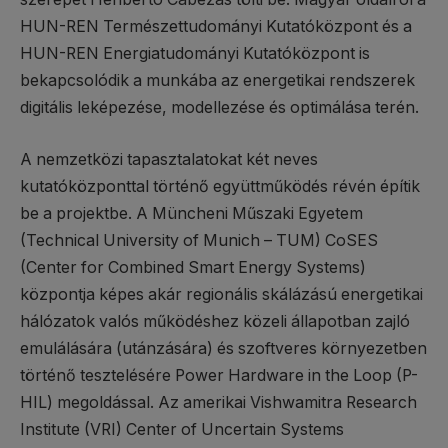
HUN-REN Természettudományi Kutatóközpont és a
HUN-REN Energiatudományi Kutatóközpont is
bekapcsolódik a munkába az energetikai rendszerek
digitális leképezése, modellezése és optimálása terén.
A nemzetközi tapasztalatokat két neves
kutatóközponttal történő együttműködés révén építik
be a projektbe. A Müncheni Műszaki Egyetem
(Technical University of Munich – TUM) CoSES
(Center for Combined Smart Energy Systems)
központja képes akár regionális skálázású energetikai
hálózatok valós működéshez közeli állapotban zajló
emulálására (utánzására) és szoftveres környezetben
történő tesztelésére Power Hardware in the Loop (P-
HIL) megoldással. Az amerikai Vishwamitra Research
Institute (VRI) Center of Uncertain Systems