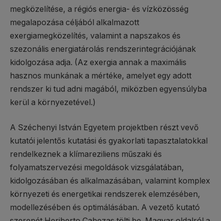
megközelítése, a régiós energia- és vízközösség
megalapozása céljából alkalmazott
exergiamegközelítés, valamint a napszakos és
szezonális energiatárolás rendszerintegrációjának
kidolgozása adja. (Az exergia annak a maximális
hasznos munkának a mértéke, amelyet egy adott
rendszer ki tud adni magából, miközben egyensúlyba
kerül a környezetével.)
A Széchenyi István Egyetem projektben részt vevő
kutatói jelentős kutatási és gyakorlati tapasztalatokkal
rendelkeznek a klímareziliens műszaki és
folyamatszervezési megoldások vizsgálatában,
kidolgozásában és alkalmazásában, valamint komplex
környezeti és energetikai rendszerek elemzésében,
modellezésében és optimálásában. A vezető kutató
szerepét Heriberto Cabezas tölti be. Magyar oldalról a