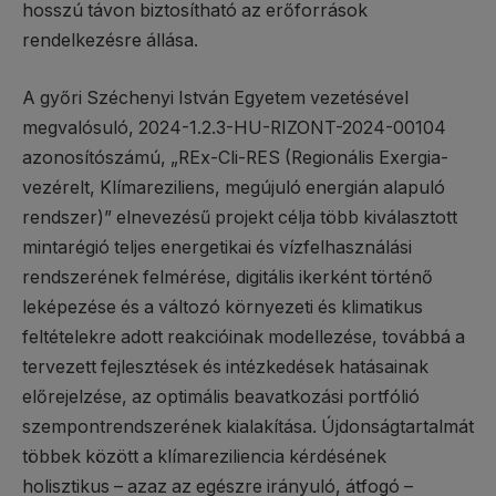
hosszú távon biztosítható az erőforrások
rendelkezésre állása.
A győri Széchenyi István Egyetem vezetésével
megvalósuló, 2024-1.2.3-HU-RIZONT-2024-00104
azonosítószámú, „REx-Cli-RES (Regionális Exergia-
vezérelt, Klímareziliens, megújuló energián alapuló
rendszer)” elnevezésű projekt célja több kiválasztott
mintarégió teljes energetikai és vízfelhasználási
rendszerének felmérése, digitális ikerként történő
leképezése és a változó környezeti és klimatikus
feltételekre adott reakcióinak modellezése, továbbá a
tervezett fejlesztések és intézkedések hatásainak
előrejelzése, az optimális beavatkozási portfólió
szempontrendszerének kialakítása. Újdonságtartalmát
többek között a klímareziliencia kérdésének
holisztikus – azaz az egészre irányuló, átfogó –