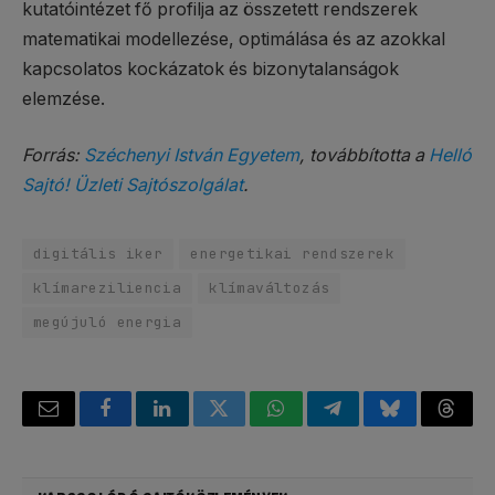
kutatóintézet fő profilja az összetett rendszerek
matematikai modellezése, optimálása és az azokkal
kapcsolatos kockázatok és bizonytalanságok
elemzése.
Forrás:
Széchenyi István Egyetem
, továbbította a
Helló
Sajtó! Üzleti Sajtószolgálat
.
digitális iker
energetikai rendszerek
klímareziliencia
klímaváltozás
megújuló energia
Email
Facebook
LinkedIn
Twitter
WhatsApp
Telegram
Bluesky
Threa