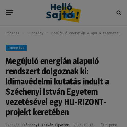
Főoldal
»
Tudomány
»
Megújuló energián alapuló rendszert dolgoznak ki: klímavédelmi kutatás indult a Széchenyi István Egyetem vezetésével egy HU-RIZONT-projekt keretében
TUDOMÁNY
Megújuló energián alapuló
rendszert dolgoznak ki:
klímavédelmi kutatás indult a
Széchenyi István Egyetem
vezetésével egy HU-RIZONT-
projekt keretében
Szerző:
Széchenyi István Egyetem
2025.10.18.
2 perc