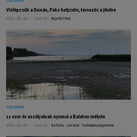
TUDOMÁNY
Vízlépcsők a Dunán, Paks helyzete, tervezés a jövőre
2026.08.06.
Szerző:
Másfélfok
TUDOMÁNY
11 ezer év aszályainak nyomai a Balaton mélyén
2026.08.05.
Szerző:
Eötvös Loránd Tudományegyetem