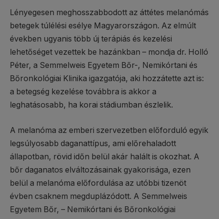
Lényegesen meghosszabbodott az áttétes melanómás
betegek túlélési esélye Magyarországon. Az elmúlt
években ugyanis több új terápiás és kezelési
lehetőséget vezettek be hazánkban – mondja dr. Holló
Péter, a Semmelweis Egyetem Bőr-, Nemikórtani és
Bőronkológiai Klinika igazgatója, aki hozzátette azt is:
a betegség kezelése továbbra is akkor a
leghatásosabb, ha korai stádiumban észlelik.
A melanóma az emberi szervezetben előforduló egyik
legsúlyosabb daganattípus, ami előrehaladott
állapotban, rövid időn belül akár halált is okozhat. A
bőr daganatos elváltozásainak gyakorisága, ezen
belül a melanóma előfordulása az utóbbi tizenöt
évben csaknem megduplázódott. A Semmelweis
Egyetem Bőr, – Nemikórtani és Bőronkológiai