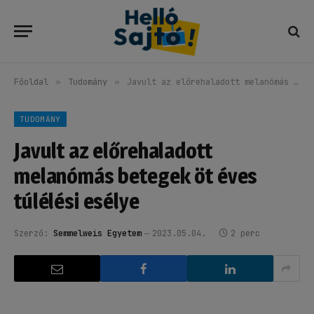
Főoldal
»
Tudomány
»
Javult az előrehaladott melanómás betegek öt éves túlélési esélye
TUDOMÁNY
Javult az előrehaladott
melanómás betegek öt éves
túlélési esélye
Szerző:
Semmelweis Egyetem
2023.05.04.
2 perc