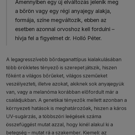
Amennyiben egy új elváltozás jelenik meg
a bőrön vagy egy régi anyajegy alakja,
formája, színe megváltozik, ebben az
esetben azonnal orvoshoz kell fordulni –
hívja fel a figyelmet dr. Holló Péter.
A legagresszívebb bőrdaganattípus kialakulásában
több örökletes tényező is szerepet játszik, hiszen
főként a világos bőrűeket, világos szeműeket
veszélyezteti, illetve azokat, akiknek sok anyajegyük
van, vagy a melanóma korábban előfordult már a
családjukban. A genetikai tényezők mellett azonban a
környezeti hatások is meghatározóak, hiszen a káros
UV-sugárzás, a többszöri leégések száma
összefüggést mutat azzal, hogy kinél alakul ki a
betegség – mutat rá a szakember. Kiemeli: az