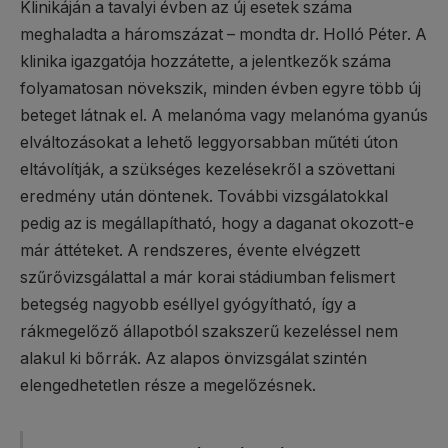
Klinikáján a tavalyi évben az új esetek száma
meghaladta a háromszázat – mondta dr. Holló Péter. A
klinika igazgatója hozzátette, a jelentkezők száma
folyamatosan növekszik, minden évben egyre több új
beteget látnak el. A melanóma vagy melanóma gyanús
elváltozásokat a lehető leggyorsabban műtéti úton
eltávolítják, a szükséges kezelésekről a szövettani
eredmény után döntenek. További vizsgálatokkal
pedig az is megállapítható, hogy a daganat okozott-e
már áttéteket. A rendszeres, évente elvégzett
szűrővizsgálattal a már korai stádiumban felismert
betegség nagyobb eséllyel gyógyítható, így a
rákmegelőző állapotból szakszerű kezeléssel nem
alakul ki bőrrák. Az alapos önvizsgálat szintén
elengedhetetlen része a megelőzésnek.