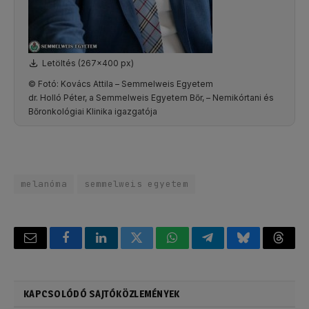
Letöltés (267x400 px)
© Fotó: Kovács Attila – Semmelweis Egyetem
dr. Holló Péter, a Semmelweis Egyetem Bőr, – Nemikórtani és
Bőronkológiai Klinika igazgatója
melanóma
semmelweis egyetem
Email
Facebook
LinkedIn
Twitter
WhatsApp
Telegram
Bluesky
Threa
KAPCSOLÓDÓ SAJTÓKÖZLEMÉNYEK