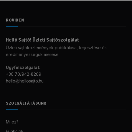
RÖVIDEN
Helló Sajtó! Üzleti Sajtószolgálat
Üzleti sajtóközlemények publikálása, terjesztése és
eredményességük mérése.
Ügyfélszolgálat
:
+36 70/942-8269
hello@hellosajto.hu
SZOLGÁLTATÁSUNK
Mi ez?
Funkciók