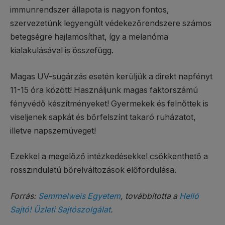
immunrendszer állapota is nagyon fontos,
szervezetünk legyengült védekezőrendszere számos
betegségre hajlamosíthat, így a melanóma
kialakulásával is összefügg.
Magas UV-sugárzás esetén kerüljük a direkt napfényt
11-15 óra között! Használjunk magas faktorszámú
fényvédő készítményeket! Gyermekek és felnőttek is
viseljenek sapkát és bőrfelszínt takaró ruházatot,
illetve napszemüveget!
Ezekkel a megelőző intézkedésekkel csökkenthető a
rosszindulatú bőrelváltozások előfordulása.
Forrás:
Semmelweis Egyetem
, továbbította a
Helló
Sajtó! Üzleti Sajtószolgálat
.