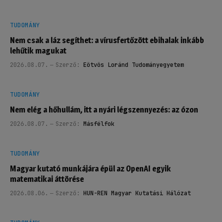
TUDOMÁNY
Nem csak a láz segíthet: a vírusfertőzött ebihalak inkább
lehűtik magukat
2026.08.07.
Szerző:
Eötvös Loránd Tudományegyetem
TUDOMÁNY
Nem elég a hőhullám, itt a nyári légszennyezés: az ózon
2026.08.07.
Szerző:
Másfélfok
TUDOMÁNY
Magyar kutató munkájára épül az OpenAI egyik
matematikai áttörése
2026.08.06.
Szerző:
HUN-REN Magyar Kutatási Hálózat