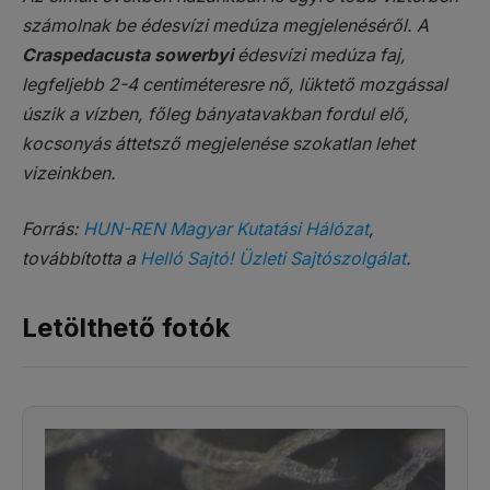
számolnak be édesvízi medúza megjelenéséről. A
Craspedacusta sowerbyi
édesvízi medúza faj,
legfeljebb 2-4 centiméteresre nő, lüktető mozgással
úszik a vízben, főleg bányatavakban fordul elő,
kocsonyás áttetsző megjelenése szokatlan lehet
vizeinkben.
Forrás:
HUN-REN Magyar Kutatási Hálózat
,
továbbította a
Helló Sajtó! Üzleti Sajtószolgálat
.
Letölthető fotók