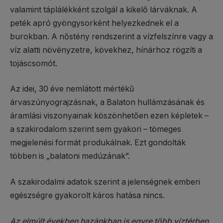
valamint táplálékként szolgál a kikelő lárváknak. A
peték apró gyöngysorként helyezkednek el a
burokban. A nőstény rendszerint a vízfelszínre vagy a
víz alatti növényzetre, kövekhez, hínárhoz rögzíti a
tojáscsomót.
Az idei, 30 éve nemlátott mértékű
árvaszúnyograjzásnak, a Balaton hullámzásának és
áramlási viszonyainak köszönhetően ezen képletek –
a szakirodalom szerint sem gyakori – tömeges
megjelenési formát produkálnak. Ezt gondolták
többen is „balatoni medúzának”.
A szakirodalmi adatok szerint a jelenségnek emberi
egészségre gyakorolt káros hatása nincs.
Az elmúlt években hazánkban is egyre több víztérben