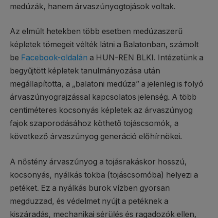
medúzák, hanem árvaszúnyogtojások voltak.
Az elmúlt hetekben több esetben medúzaszerű
képletek tömegeit vélték látni a Balatonban, számolt
be
Facebook-oldalán
a HUN-REN BLKI. Intézetünk a
begyűjtött képletek tanulmányozása után
megállapította, a „balatoni medúza” a jelenleg is folyó
árvaszúnyograjzással kapcsolatos jelenség. A több
centiméteres kocsonyás képletek az árvaszúnyog
fajok szaporodásához köthető tojáscsomók, a
következő árvaszúnyog generáció előhírnökei.
A nőstény árvaszúnyog a tojásrakáskor hosszú,
kocsonyás, nyálkás tokba (tojáscsomóba) helyezi a
petéket. Ez a nyálkás burok vízben gyorsan
megduzzad, és védelmet nyújt a petéknek a
kiszáradás, mechanikai sérülés és ragadozók ellen,