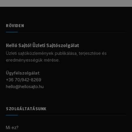
RÖVIDEN
Helló Sajtó! Üzleti Sajtószolgálat
Üzleti sajtóközlemények publikálása, terjesztése és
eredményességük mérése.
Ügyfélszolgálat
:
+36 70/942-8269
hello@hellosajto.hu
SZOLGÁLTATÁSUNK
Mi ez?