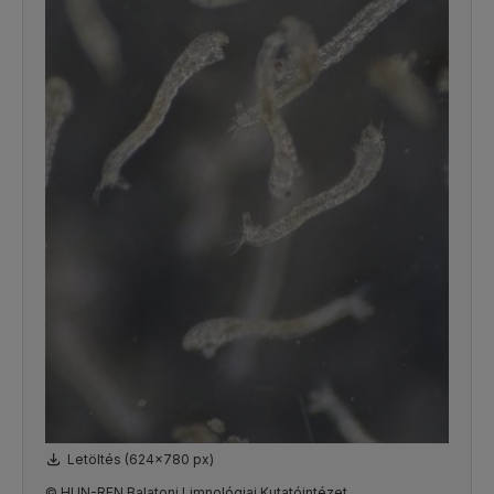
Letöltés (624x780 px)
© HUN-REN Balatoni Limnológiai Kutatóintézet