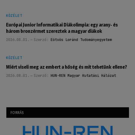
KÖZÉLET
Európai Junior Informatikai Diákolimpia: egy arany- és
három bronzérmet szereztek a magyar diákok
2026.08.01.
Szerző:
Eötvös Loránd Tudományegyetem
KÖZÉLET
Miért viseli meg az embert a hőség és mit tehetünk ellene?
2026.08.01.
Szerző:
HUN-REN Magyar Kutatási Hálózat
FORRÁS