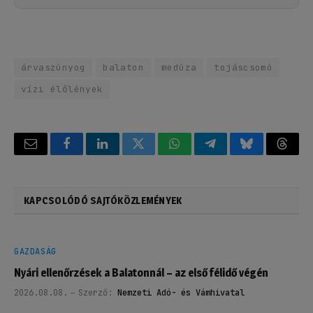
árvaszúnyog
balaton
medúza
tojáscsomó
vízi élőlények
Email
Facebook
LinkedIn
Twitter
WhatsApp
Telegram
Bluesky
Threa
KAPCSOLÓDÓ SAJTÓKÖZLEMÉNYEK
GAZDASÁG
Nyári ellenőrzések a Balatonnál – az első félidő végén
2026.08.08.
Szerző:
Nemzeti Adó- és Vámhivatal