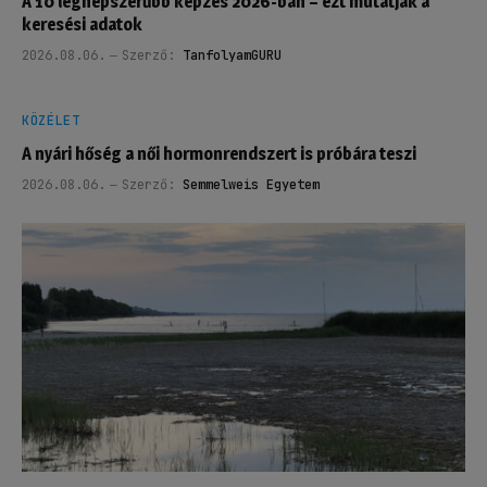
A 10 legnépszerűbb képzés 2026-ban – ezt mutatják a
keresési adatok
2026.08.06.
Szerző:
TanfolyamGURU
KÖZÉLET
A nyári hőség a női hormonrendszert is próbára teszi
2026.08.06.
Szerző:
Semmelweis Egyetem