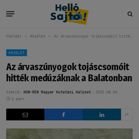
Főoldal
»
Közélet
»
Az árvaszúnyogok tojáscsomóit hitték medúzáknak a Balatonban
KÖZÉLET
Az árvaszúnyogok tojáscsomóit
hitték medúzáknak a Balatonban
Szerző:
HUN-REN Magyar Kutatási Hálózat
2025.08.06.
2 perc