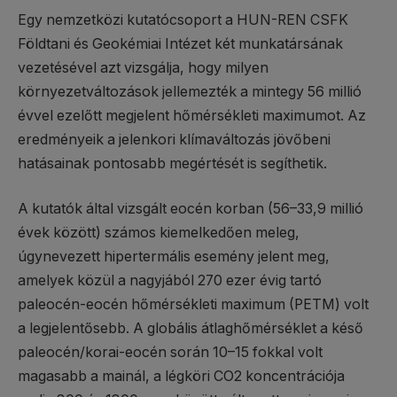
Egy nemzetközi kutatócsoport a HUN-REN CSFK
Földtani és Geokémiai Intézet két munkatársának
vezetésével azt vizsgálja, hogy milyen
környezetváltozások jellemezték a mintegy 56 millió
évvel ezelőtt megjelent hőmérsékleti maximumot. Az
eredményeik a jelenkori klímaváltozás jövőbeni
hatásainak pontosabb megértését is segíthetik.
A kutatók által vizsgált eocén korban (56–33,9 millió
évek között) számos kiemelkedően meleg,
úgynevezett hipertermális esemény jelent meg,
amelyek közül a nagyjából 270 ezer évig tartó
paleocén-eocén hőmérsékleti maximum (PETM) volt
a legjelentősebb. A globális átlaghőmérséklet a késő
paleocén/korai-eocén során 10–15 fokkal volt
magasabb a mainál, a légköri CO2 koncentrációja