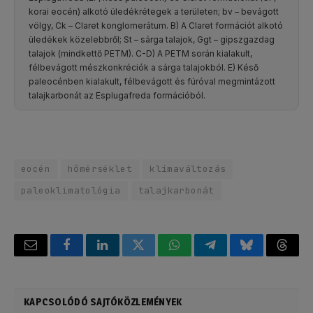
korai eocén) alkotó üledékrétegek a területen; bv – bevágott
völgy, Ck – Claret konglomerátum. B) A Claret formációt alkotó
üledékek közelebbről; St – sárga talajok, Ggt – gipszgazdag
talajok (mindkettő PETM). C-D) A PETM során kialakult,
félbevágott mészkonkréciók a sárga talajokból. E) Késő
paleocénben kialakult, félbevágott és fúróval megmintázott
talajkarbonát az Esplugafreda formációból.
eocén
hőmérséklet
klímaváltozás
paleoklimatológia
talajkarbonát
Email
Facebook
LinkedIn
Twitter
WhatsApp
Telegram
Bluesky
Threa
KAPCSOLÓDÓ SAJTÓKÖZLEMÉNYEK