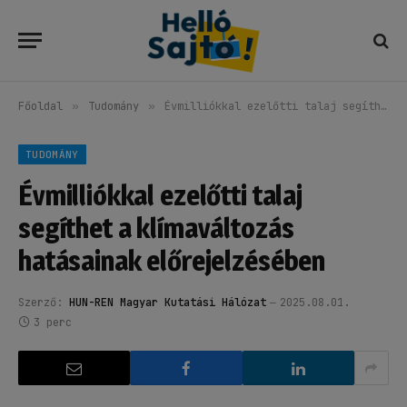
Főoldal
»
Tudomány
»
Évmilliókkal ezelőtti talaj segíthet a klímaváltozás hatásainak előrejelzésében
TUDOMÁNY
Évmilliókkal ezelőtti talaj
segíthet a klímaváltozás
hatásainak előrejelzésében
Szerző:
HUN-REN Magyar Kutatási Hálózat
2025.08.01.
3 perc