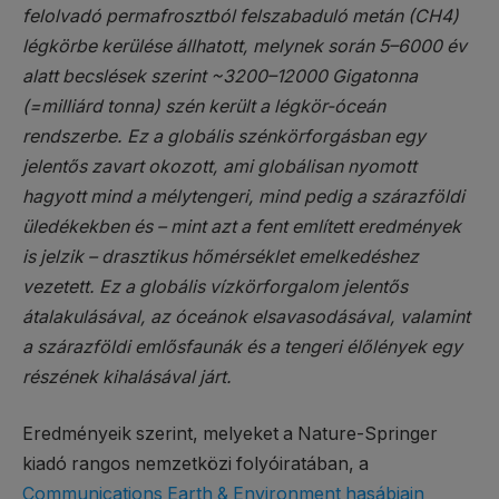
felolvadó permafrosztból felszabaduló metán (CH4)
légkörbe kerülése állhatott, melynek során 5–6000 év
alatt becslések szerint ~3200–12000 Gigatonna
(=milliárd tonna) szén került a légkör-óceán
rendszerbe. Ez a globális szénkörforgásban egy
jelentős zavart okozott, ami globálisan nyomott
hagyott mind a mélytengeri, mind pedig a szárazföldi
üledékekben és – mint azt a fent említett eredmények
is jelzik – drasztikus hőmérséklet emelkedéshez
vezetett. Ez a globális vízkörforgalom jelentős
átalakulásával, az óceánok elsavasodásával, valamint
a szárazföldi emlősfaunák és a tengeri élőlények egy
részének kihalásával járt.
Eredményeik szerint, melyeket a Nature-Springer
kiadó rangos nemzetközi folyóiratában, a
Communications Earth & Environment hasábjain