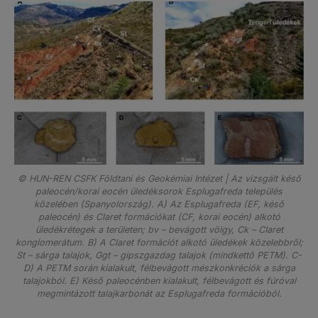
© HUN-REN CSFK Földtani és Geokémiai Intézet | Az vizsgált késő
paleocén/korai eocén üledéksorok Esplugafreda település
közelében (Spanyolország). A) Az Esplugafreda (EF, késő
paleocén) és Claret formációkat (CF, korai eocén) alkotó
üledékrétegek a területen; bv – bevágott völgy, Ck – Claret
konglomerátum. B) A Claret formációt alkotó üledékek közelebbről;
St – sárga talajok, Ggt – gipszgazdag talajok (mindkettő PETM). C-
D) A PETM során kialakult, félbevágott mészkonkréciók a sárga
talajokból. E) Késő paleocénben kialakult, félbevágott és fúróval
megmintázott talajkarbonát az Esplugafreda formációból.