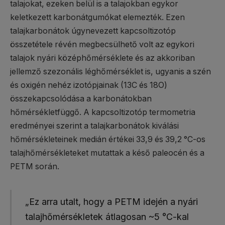
talajokat, ezeken belül is a talajokban egykor
keletkezett karbonátgumókat elemezték. Ezen
talajkarbonátok úgynevezett kapcsoltizotóp
összetétele révén megbecsülhető volt az egykori
talajok nyári középhőmérséklete és az akkoriban
jellemző szezonális léghőmérséklet is, ugyanis a szén
és oxigén nehéz izotópjainak (13C és 18O)
összekapcsolódása a karbonátokban
hőmérsékletfüggő. A kapcsoltizotóp termometria
eredményei szerint a talajkarbonátok kiválási
hőmérsékleteinek medián értékei 33,9 és 39,2 °C-os
talajhőmérsékleteket mutattak a késő paleocén és a
PETM során.
„Ez arra utalt, hogy a PETM idején a nyári
talajhőmérsékletek átlagosan ~5 °C-kal