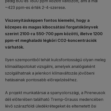
pedig 800 és 1800 ppm között változott, ami a mai
~423 ppm-es érték 2-4-szerese.
Viszonyításképpen fontos kiemelni, hogy a
közepes és magas kibocsátási forgatókönyvek
szerint 2100-ra 550-700 ppm közötti, illetve 1200
ppm-et meghaladó légköri CO2-koncentrációk
várhatók.
Ilyen szempontból tehát kulcsfontosságú olyan meleg
klímaállapotokat vizsgálni, amelyek analógiaként
szolgálhatnak a jelenkori klímaváltozás jövőbeni
hatásainak pontosabb előrejelzéséhez.
A projekt munkatársai a spanyolországi, a Pireneusok
déli előterében található Tremp-Grauss medencében
lévő szárazföldi üledékrétegeket és eltemetett ősi