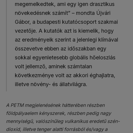
megemelkedtek, ami egy igen drasztikus
növekedésnek számít” – mondta Újvári
Gábor, a budapesti kutatócsoport szakmai
vezetője. A kutatók azt is kiemelik, hogy
az eredményeik szerint a jelenlegi klímával
összevetve ebben az időszakban egy
sokkal egyenletesebb globális hőeloszlás
volt jellemző, aminek számtalan
következménye volt az akkori éghajlatra,
illetve növény- és állatvilágra.
A PETM megjelenésének hátterében részben
földpályaelem kényszerek, részben pedig nagy
mennyiségű, valószínűleg vulkanikus eredetű szén-
dioxid, illetve tenger alatti forrásból és/vagy a