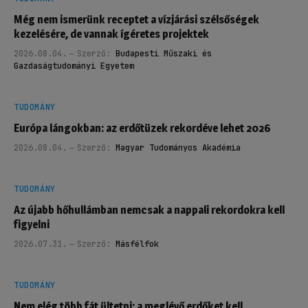
Még nem ismerünk receptet a vízjárási szélsőségek
kezelésére, de vannak ígéretes projektek
2026.08.04.
Szerző:
Budapesti Műszaki és
Gazdaságtudományi Egyetem
TUDOMÁNY
Európa lángokban: az erdőtüzek rekordéve lehet 2026
2026.08.04.
Szerző:
Magyar Tudományos Akadémia
TUDOMÁNY
Az újabb hőhullámban nemcsak a nappali rekordokra kell
figyelni
2026.07.31.
Szerző:
Másfélfok
TUDOMÁNY
Nem elég több fát ültetni: a meglévő erdőket kell