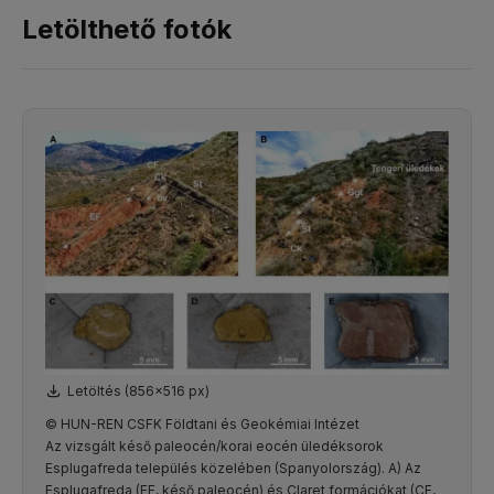
Letölthető fotók
Letöltés (856x516 px)
© HUN-REN CSFK Földtani és Geokémiai Intézet
Az vizsgált késő paleocén/korai eocén üledéksorok
Esplugafreda település közelében (Spanyolország). A) Az
Esplugafreda (EF, késő paleocén) és Claret formációkat (CF,