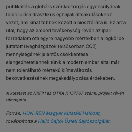
publikálták a globális szénkörforgás egyensúlyának
felborulása drasztikus éghajlati átalakulásokhoz
vezet, ami kihat többek között a bioszférára is. Ez arra
utal, hogy az emberi tevékenység révén az ipari
forradalom óta egyre nagyobb mértékben a légkörbe
juttatott üvegházgázok (elsősorban CO2)
mennyiségének jelentős csökkentése
elengedhetetlennek tűnik a modern ember által már
nem tolerálható mértékű klímaváltozás
bekövetkezésének megakadályozása érdekében.
A kutatást az NKFIH az OTKA K-137767 számú projekt révén
támogatta.
Forrás:
HUN-REN Magyar Kutatási Hálózat
,
továbbította a
Helló Sajtó! Üzleti Sajtószolgálat
.