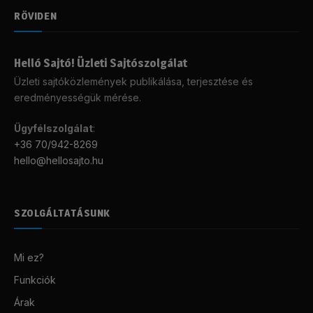
RÖVIDEN
Helló Sajtó! Üzleti Sajtószolgálat
Üzleti sajtóközlemények publikálása, terjesztése és
eredményességük mérése.
Ügyfélszolgálat
:
+36 70/942-8269
hello@hellosajto.hu
SZOLGÁLTATÁSUNK
Mi ez?
Funkciók
Árak