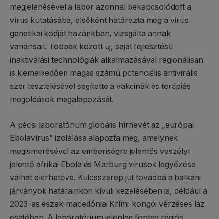
megjelenésével a labor azonnal bekapcsolódott a
vírus kutatásába, elsőként határozta meg a vírus
genetikai kódját hazánkban, vizsgálta annak
variánsait. Többek között új, saját fejlesztésű
inaktiválási technológiák alkalmazásával regionálisan
is kiemelkedően magas számú potenciális antivirális
szer tesztelésével segítette a vakcinák és terápiás
megoldások megalapozását.
A pécsi laboratórium globális hírnevét az „európai
Ebolavírus” izolálása alapozta meg, amelynek
megismerésével az emberiségre jelentős veszélyt
jelentő afrikai Ebola és Marburg vírusok legyőzése
válhat elérhetővé. Kulcsszerep jut továbbá a balkáni
járványok határainkon kívüli kezelésében is, például a
2023-as észak-macedóniai Krími-kongói vérzéses láz
esetében. A laboratórium jelenleg fontos régiós