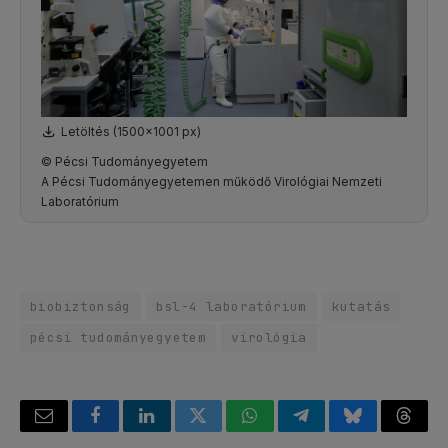
Letöltés (1500x1001 px)
© Pécsi Tudományegyetem
A Pécsi Tudományegyetemen működő Virológiai Nemzeti
Laboratórium
biobiztonság
bsl-4 laboratórium
kutatás
pécsi tudományegyetem
virológia
Email
Facebook
LinkedIn
Twitter
WhatsApp
Telegram
Bluesky
Threa