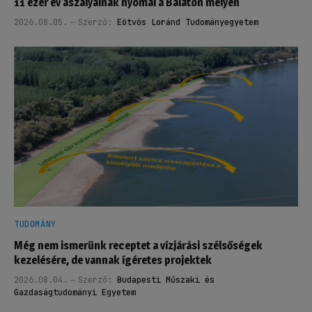
11 ezer év aszályainak nyomai a Balaton mélyén
2026.08.05.
Szerző:
Eötvös Loránd Tudományegyetem
TUDOMÁNY
Még nem ismerünk receptet a vízjárási szélsőségek
kezelésére, de vannak ígéretes projektek
2026.08.04.
Szerző:
Budapesti Műszaki és
Gazdaságtudományi Egyetem