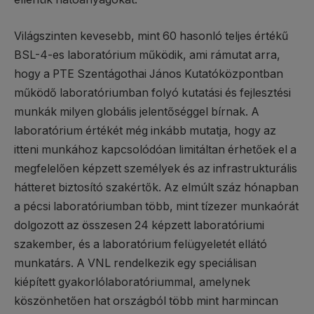
Világszinten kevesebb, mint 60 hasonló teljes értékű
BSL-4-es laboratórium működik, ami rámutat arra,
hogy a PTE Szentágothai János Kutatóközpontban
működő laboratóriumban folyó kutatási és fejlesztési
munkák milyen globális jelentőséggel bírnak. A
laboratórium értékét még inkább mutatja, hogy az
itteni munkához kapcsolódóan limitáltan érhetőek el a
megfelelően képzett személyek és az infrastrukturális
hátteret biztosító szakértők. Az elmúlt száz hónapban
a pécsi laboratóriumban több, mint tízezer munkaórát
dolgozott az összesen 24 képzett laboratóriumi
szakember, és a laboratórium felügyeletét ellátó
munkatárs. A VNL rendelkezik egy speciálisan
kiépített gyakorlólaboratóriummal, amelynek
köszönhetően hat országból több mint harmincan