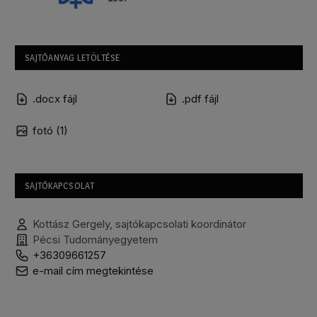
SAJTÓANYAG LETÖLTÉSE
.docx fájl
.pdf fájl
fotó (1)
SAJTÓKAPCSOLAT
Kottász Gergely, sajtókapcsolati koordinátor
Pécsi Tudományegyetem
+36309661257
e-mail cím megtekintése