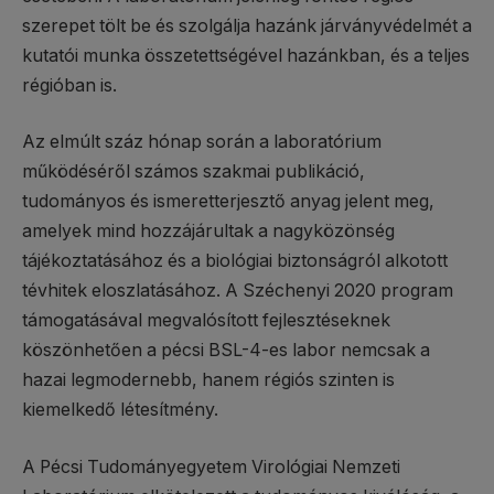
szerepet tölt be és szolgálja hazánk járványvédelmét a
kutatói munka összetettségével hazánkban, és a teljes
régióban is.
Az elmúlt száz hónap során a laboratórium
működéséről számos szakmai publikáció,
tudományos és ismeretterjesztő anyag jelent meg,
amelyek mind hozzájárultak a nagyközönség
tájékoztatásához és a biológiai biztonságról alkotott
tévhitek eloszlatásához. A Széchenyi 2020 program
támogatásával megvalósított fejlesztéseknek
köszönhetően a pécsi BSL-4-es labor nemcsak a
hazai legmodernebb, hanem régiós szinten is
kiemelkedő létesítmény.
A Pécsi Tudományegyetem Virológiai Nemzeti