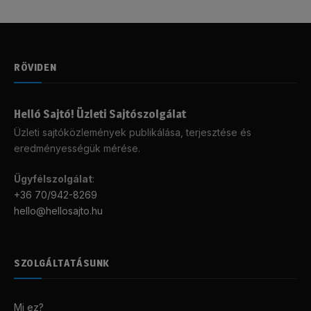
RÖVIDEN
Helló Sajtó! Üzleti Sajtószolgálat
Üzleti sajtóközlemények publikálása, terjesztése és
eredményességük mérése.
Ügyfélszolgálat
:
+36 70/942-8269
hello@hellosajto.hu
SZOLGÁLTATÁSUNK
Mi ez?