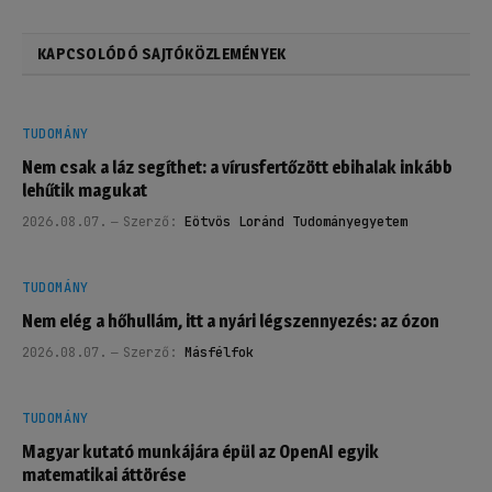
KAPCSOLÓDÓ SAJTÓKÖZLEMÉNYEK
TUDOMÁNY
Nem csak a láz segíthet: a vírusfertőzött ebihalak inkább
lehűtik magukat
2026.08.07.
Szerző:
Eötvös Loránd Tudományegyetem
TUDOMÁNY
Nem elég a hőhullám, itt a nyári légszennyezés: az ózon
2026.08.07.
Szerző:
Másfélfok
TUDOMÁNY
Magyar kutató munkájára épül az OpenAI egyik
matematikai áttörése