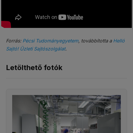
Forrás:
Pécsi Tudományegyetem
, továbbította a
Helló
Sajtó! Üzleti Sajtószolgálat
.
Letölthető fotók