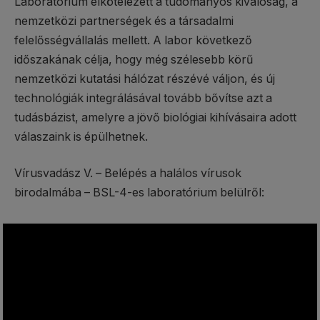
Laboratórium elkötelezett a tudományos kiválóság, a
nemzetközi partnerségek és a társadalmi
felelősségvállalás mellett. A labor következő
időszakának célja, hogy még szélesebb körű
nemzetközi kutatási hálózat részévé váljon, és új
technológiák integrálásával tovább bővítse azt a
tudásbázist, amelyre a jövő biológiai kihívásaira adott
válaszaink is épülhetnek.
Vírusvadász V. – Belépés a halálos vírusok
birodalmába – BSL-4-es laboratórium belülről: