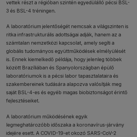
vettek részt a régióban szintén egyedülálló pécsi BSL-
3 és BSL-4 tréningen.
A laboratórium jelentőségét nemcsak a világszinten is
ritka infrastrukturális adottságai adják, hanem az a
számtalan nemzetközi kapcsolat, amely segíti a
globális tudományos együttműködések elmélyülését
is. Ennek kiemelkedő példája, hogy jelenleg többek
között Brazíliában és Spanyolországban épülő
laboratóriumok is a pécsi labor tapasztalataira és
szakembereinek tudására alapozva valósítják meg
saját BSL-4-es és egyéb magas biobiztonságot érintő
fejlesztéseiket.
A laboratórium működésének egyik
legmeghatározóbb időszaka a koronavírus-járvány
idejére esett. A COVID-19-et okozó SARS-CoV-2