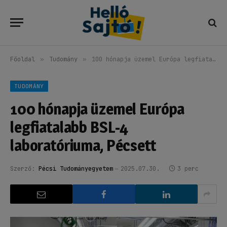
Főoldal
»
Tudomány
»
100 hónapja üzemel Európa legfiatalabb BSL-4 laboratóriuma, Pécsett
TUDOMÁNY
100 hónapja üzemel Európa
legfiatalabb BSL-4
laboratóriuma, Pécsett
Szerző:
Pécsi Tudományegyetem
2025.07.30.
3 perc