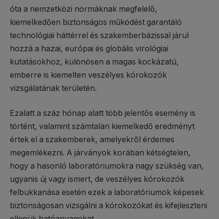
óta a nemzetközi normáknak megfelelő,
kiemelkedően biztonságos működést garantáló
technológiai háttérrel és szakemberbázissal járul
hozzá a hazai, európai és globális virológiai
kutatásokhoz, különösen a magas kockázatú,
emberre is kiemelten veszélyes kórokozók
vizsgálatának területén.
Ezalatt a száz hónap alatt több jelentős esemény is
történt, valamint számtalan kiemelkedő eredményt
értek el a szakemberek, amelyekről érdemes
megemlékezni. A járványok korában kétségtelen,
hogy a hasonló laboratóriumokra nagy szükség van,
ugyanis új vagy ismert, de veszélyes kórokozók
felbukkanása esetén ezek a laboratóriumok képesek
biztonságosan vizsgálni a kórokozókat és kifejleszteni
ellenük hatóanyagokat.